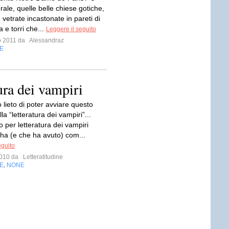
rale, quelle belle chiese gotiche,
vetrate incastonate in pareti di
a e torri che...
Leggere il seguito
io 2011 da
Alessandraz
E
tura dei vampiri
 lieto di poter avviare questo
lla “letteratura dei vampiri”...
 per letteratura dei vampiri
 ha (e che ha avuto) com...
eguito
 2010 da
Letteratitudine
E
NONE
,