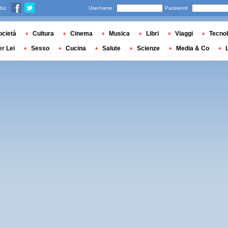
 su
Username
Password
ocietà
Cultura
Cinema
Musica
Libri
Viaggi
Tecnol
er Lei
Sesso
Cucina
Salute
Scienze
Media & Co