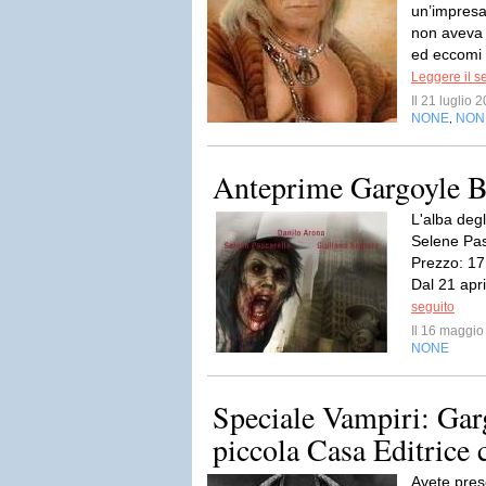
un’impresa
non aveva
ed eccomi 
Leggere il s
Il 21 luglio
NONE
NON
,
Anteprime Gargoyle 
L'alba deg
Selene Pas
Prezzo: 17
Dal 21 apri
seguito
Il 16 maggi
NONE
Speciale Vampiri: Ga
piccola Casa Editrice c
Avete pre