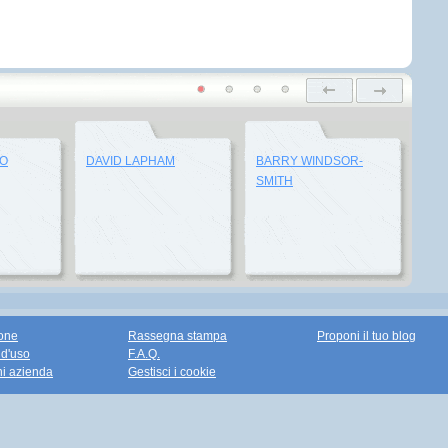
LO
DAVID LAPHAM
BARRY WINDSOR-
SMITH
one
Rassegna stampa
Proponi il tuo blog
 d'uso
F.A.Q.
ni azienda
Gestisci i cookie