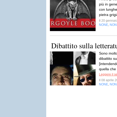
più in gene
con lunghe 
pietra grigi
Il 20 genna
NONE
NON
,
Dibattito sulla lettera
Sono molto
dibattito su
[intendendo
quella che
Leggere il s
Il 08 aprile
NONE
NON
,