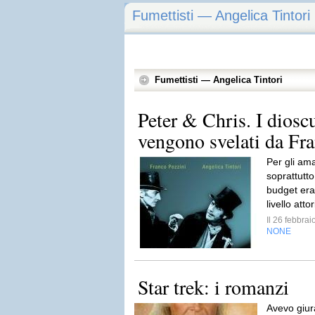
Fumettisti — Angelica Tintori
Fumettisti — Angelica Tintori
Peter & Chris. I dioscu
vengono svelati da Fra
Per gli ama
soprattutt
budget era 
livello atto
Il 26 febbra
NONE
Star trek: i romanzi
Avevo giura