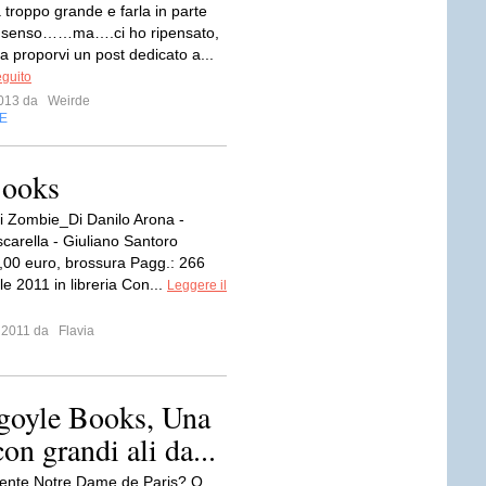
 troppo grande e farla in parte
 senso……ma….ci ho ripensato,
a proporvi un post dedicato a...
eguito
 2013 da
Weirde
E
Books
li Zombie_Di Danilo Arona -
carella - Giuliano Santoro
,00 euro, brossura Pagg.: 266
le 2011 in libreria Con...
Leggere il
o 2011 da
Flavia
rgoyle Books, Una
on grandi ali da...
sente Notre Dame de Paris? O