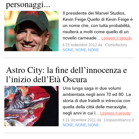
personaggi...
Il presidente dei Marvel Studios,
Kevin Feige Quello di Kevin Feige è
un nome che, con tutta probabilità,
risulterà a molti come quello di un
novello carneade...
Leggere il seguito
Il 25 settembre 2012 da
Comixfactory
NONE
NONE
NONE
,
,
Astro City: la fine dell’innocenza e
l’inizio dell’Età Oscura
Una lunga saga in due volumi
ambientata negli anni 70 ed 80. La
storia di due fratelli si intreccia con
quella della città delle meraviglie,
negli anni in cui l...
Leggere il seguito
Il 21 dicembre 2011 da
Lospaziobianco.it
NONE
NONE
NONE
,
,