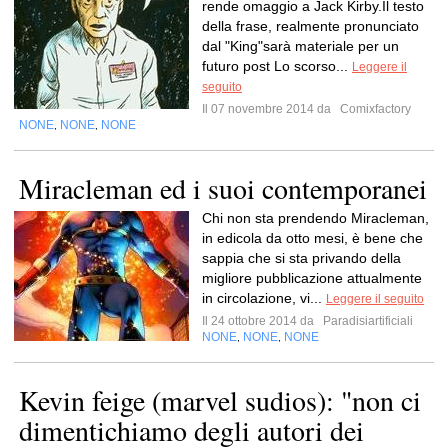
rende omaggio a Jack Kirby.Il testo
della frase, realmente pronunciato
dal "King"sarà materiale per un
futuro post Lo scorso...
Leggere il
seguito
Il 07 novembre 2014 da
Comixfactory
NONE
NONE
NONE
,
,
Miracleman ed i suoi contemporanei
Chi non sta prendendo Miracleman,
in edicola da otto mesi, è bene che
sappia che si sta privando della
migliore pubblicazione attualmente
in circolazione, vi...
Leggere il seguito
Il 24 ottobre 2014 da
Paradisiartificiali
NONE
NONE
NONE
,
,
Kevin feige (marvel sudios): "non ci
dimentichiamo degli autori dei