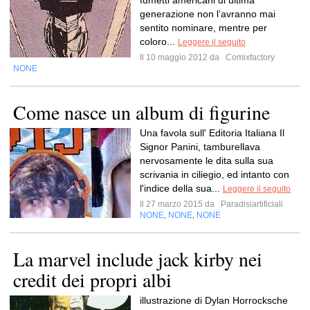
fumetti americani di ultima
generazione non l’avranno mai
sentito nominare, mentre per
coloro...
Leggere il seguito
Il 10 maggio 2012 da
Comixfactory
NONE
Come nasce un album di figurine
Una favola sull' Editoria Italiana Il
Signor Panini, tamburellava
nervosamente le dita sulla sua
scrivania in ciliegio, ed intanto con
l'indice della sua...
Leggere il seguito
Il 27 marzo 2015 da
Paradisiartificiali
NONE
NONE
NONE
,
,
La marvel include jack kirby nei
credit dei propri albi
illustrazione di Dylan Horrocksche