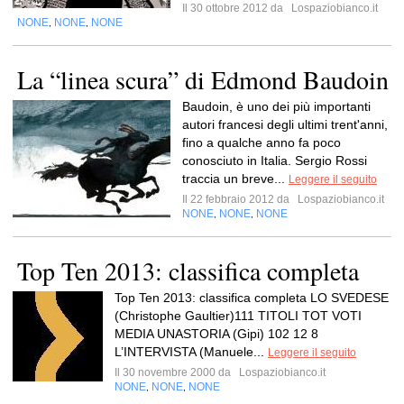
Il 30 ottobre 2012 da
Lospaziobianco.it
NONE
NONE
NONE
,
,
La “linea scura” di Edmond Baudoin
Baudoin, è uno dei più importanti
autori francesi degli ultimi trent'anni,
fino a qualche anno fa poco
conosciuto in Italia. Sergio Rossi
traccia un breve...
Leggere il seguito
Il 22 febbraio 2012 da
Lospaziobianco.it
NONE
NONE
NONE
,
,
Top Ten 2013: classifica completa
Top Ten 2013: classifica completa LO SVEDESE
(Christophe Gaultier)111 TITOLI TOT VOTI
MEDIA UNASTORIA (Gipi) 102 12 8
L’INTERVISTA (Manuele...
Leggere il seguito
Il 30 novembre 2000 da
Lospaziobianco.it
NONE
NONE
NONE
,
,