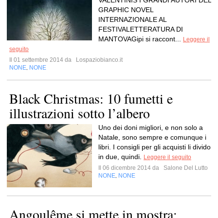
VALENTINIS I GRANDI AUTORI DEL
GRAPHIC NOVEL
INTERNAZIONALE AL
FESTIVALETTERATURA DI
MANTOVAGipi si raccont...
Leggere il
seguito
Il 01 settembre 2014 da
Lospaziobianco.it
NONE
NONE
,
Black Christmas: 10 fumetti e
illustrazioni sotto l’albero
Uno dei doni migliori, e non solo a
Natale, sono sempre e comunque i
libri. I consigli per gli acquisti li divido
in due, quindi.
Leggere il seguito
Il 06 dicembre 2014 da
Salone Del Lutto
NONE
NONE
,
Angoulême si mette in mostra: