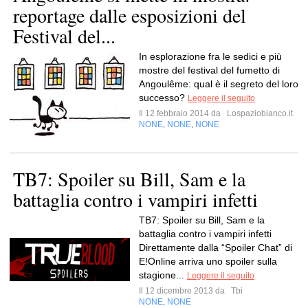
reportage dalle esposizioni del
Festival del...
In esplorazione fra le sedici e più
mostre del festival del fumetto di
Angoulême: qual è il segreto del loro
successo?
Leggere il seguito
Il 12 febbraio 2014 da
Lospaziobianco.it
NONE
NONE
NONE
,
,
TB7: Spoiler su Bill, Sam e la
battaglia contro i vampiri infetti
TB7: Spoiler su Bill, Sam e la
battaglia contro i vampiri infetti
Direttamente dalla “Spoiler Chat” di
E!Online arriva uno spoiler sulla
stagione...
Leggere il seguito
Il 12 dicembre 2013 da
Tbi
NONE
NONE
,