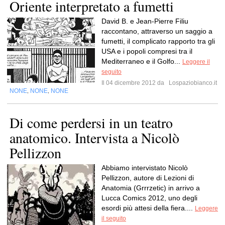
Oriente interpretato a fumetti
David B. e Jean-Pierre Filiu
raccontano, attraverso un saggio a
fumetti, il complicato rapporto tra gli
USA e i popoli compresi tra il
Mediterraneo e il Golfo...
Leggere il
seguito
Il 04 dicembre 2012 da
Lospaziobianco.it
NONE
NONE
NONE
,
,
Di come perdersi in un teatro
anatomico. Intervista a Nicolò
Pellizzon
Abbiamo intervistato Nicolò
Pellizzon, autore di Lezioni di
Anatomia (Grrrzetic) in arrivo a
Lucca Comics 2012, uno degli
esordi più attesi della fiera....
Leggere
il seguito