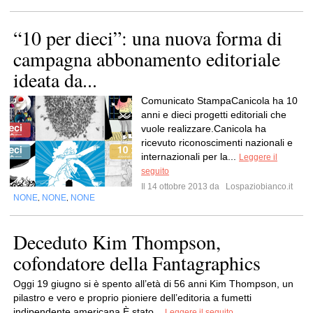
“10 per dieci”: una nuova forma di
campagna abbonamento editoriale
ideata da...
Comunicato StampaCanicola ha 10
anni e dieci progetti editoriali che
vuole realizzare.Canicola ha
ricevuto riconoscimenti nazionali e
internazionali per la...
Leggere il
seguito
Il 14 ottobre 2013 da
Lospaziobianco.it
NONE
NONE
NONE
,
,
Deceduto Kim Thompson,
cofondatore della Fantagraphics
Oggi 19 giugno si è spento all’età di 56 anni Kim Thompson, un
pilastro e vero e proprio pioniere dell’editoria a fumetti
indipendente americana.È stato...
Leggere il seguito