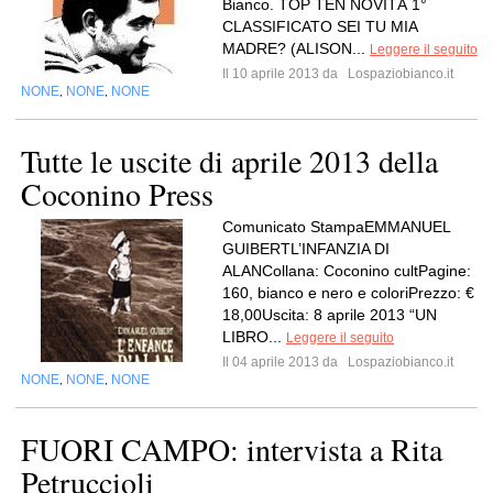
Bianco. TOP TEN NOVITÀ 1°
CLASSIFICATO SEI TU MIA
MADRE? (ALISON...
Leggere il seguito
Il 10 aprile 2013 da
Lospaziobianco.it
NONE
NONE
NONE
,
,
Tutte le uscite di aprile 2013 della
Coconino Press
Comunicato StampaEMMANUEL
GUIBERTL’INFANZIA DI
ALANCollana: Coconino cultPagine:
160, bianco e nero e coloriPrezzo: €
18,00Uscita: 8 aprile 2013 “UN
LIBRO...
Leggere il seguito
Il 04 aprile 2013 da
Lospaziobianco.it
NONE
NONE
NONE
,
,
FUORI CAMPO: intervista a Rita
Petruccioli