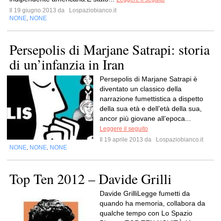
Il 19 giugno 2013 da
Lospaziobianco.it
NONE
NONE
,
Persepolis di Marjane Satrapi: storia
di un’infanzia in Iran
Persepolis di Marjane Satrapi è
diventato un classico della
narrazione fumettistica a dispetto
della sua età e dell’età della sua,
ancor più giovane all’epoca...
Leggere il seguito
Il 19 aprile 2013 da
Lospaziobianco.it
NONE
NONE
NONE
,
,
Top Ten 2012 – Davide Grilli
Davide GrilliLegge fumetti da
quando ha memoria, collabora da
qualche tempo con Lo Spazio