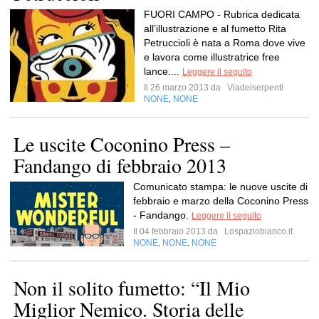
FUORI CAMPO - Rubrica dedicata
all’illustrazione e al fumetto Rita
Petruccioli è nata a Roma dove vive
e lavora come illustratrice free
lance....
Leggere il seguito
Il 26 marzo 2013 da
Viadeiserpenti
NONE
NONE
,
Le uscite Coconino Press –
Fandango di febbraio 2013
Comunicato stampa: le nuove uscite di
febbraio e marzo della Coconino Press
- Fandango.
Leggere il seguito
Il 04 febbraio 2013 da
Lospaziobianco.it
NONE
NONE
NONE
,
,
Non il solito fumetto: “Il Mio
Miglior Nemico. Storia delle