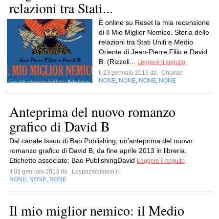
relazioni tra Stati...
È online su Reset la mia recensione
di Il Mio Miglior Nemico. Storia delle
relazioni tra Stati Uniti e Medio
Oriente di Jean-Pierre Filiu e David
B. (Rizzoli...
Leggere il seguito
Il 23 gennaio 2013 da
Chiarac
NONE
NONE
NONE
NONE
,
,
,
Anteprima del nuovo romanzo
grafico di David B
Dal canale Issuu di Bao Publishing, un’anteprima del nuovo
romanzo grafico di David B, da fine aprile 2013 in libreria.
Etichette associate: Bao PublishingDavid
Leggere il seguito
Il 03 gennaio 2013 da
Lospaziobianco.it
NONE
NONE
NONE
,
,
Il mio miglior nemico: il Medio