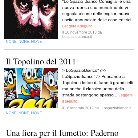
“Lo Spazio Bianco Consiglia” è una
nuova rubrica che mensilmente vi
segnala alcune delle migliori nuove
uscite annunciate dalle case editrici.
Leggere il seguito
Il 16 novembre 2013 da
Lospaziobianco.it
NONE
NONE
NONE
,
,
Il Topolino del 2011
> LoSpazioBianco" />>
LoSpazioBianco" /> Pensando a
Topolino i lettori di fumetti grandicelli
ma anche il classico uomo della
strada sostengono spesso...
Leggere
il seguito
Il 16 febbraio 2012 da
Lospaziobianco.it
NONE
NONE
NONE
,
,
Una fiera per il fumetto: Paderno