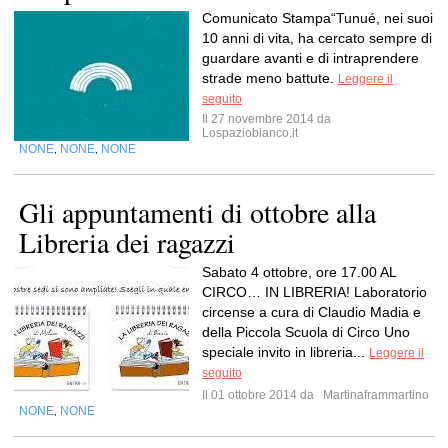
Comunicato Stampa“Tunué, nei suoi
10 anni di vita, ha cercato sempre di
guardare avanti e di intraprendere
strade meno battute.
Leggere il
seguito
Il 27 novembre 2014 da
Lospaziobianco.it
NONE
NONE
NONE
,
,
Gli appuntamenti di ottobre alla
Libreria dei ragazzi
Sabato 4 ottobre, ore 17.00 AL
CIRCO… IN LIBRERIA! Laboratorio
circense a cura di Claudio Madia e
della Piccola Scuola di Circo Uno
speciale invito in libreria...
Leggere il
seguito
Il 01 ottobre 2014 da
Martinaframmartino
NONE
NONE
,