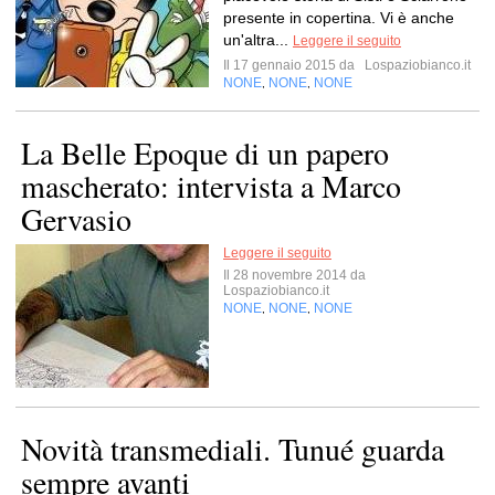
presente in copertina. Vi è anche
un'altra...
Leggere il seguito
Il 17 gennaio 2015 da
Lospaziobianco.it
NONE
NONE
NONE
,
,
La Belle Epoque di un papero
mascherato: intervista a Marco
Gervasio
Leggere il seguito
Il 28 novembre 2014 da
Lospaziobianco.it
NONE
NONE
NONE
,
,
Novità transmedia​li. Tunué guarda
sempre avanti