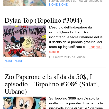
Il 20 giugno 2015 da
Maryandthebooks
NONE
NONE
,
Dylan Top (Topolino #3094)
L'esordio dell'Indagatore da
incubo!Quando due miti si
incontrano, è facile rimanere delusi.
Il rischio della parodia gratuita, del
team-up ingiustificato e...
Leggere il
seguito
Il 11 marzo 2015 da
Audaci
NONE
NONE
,
Zio Paperone e la sfida da 50$, I
episodio – Topolino #3086 (Salati,
Urbano)
Su Topolino 3086 non c'è solo la
realtà con la parodia di twitter nella
piacevole storia di Sisti e Sciarrone