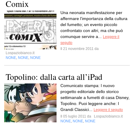
Comix
Una neonata manifestazione per
affermare l'importanza della cultura
del fumetto; un evento piccolo
confrontato con altri, ma che può
comunque servire a...
Leggere il
seguito
Il 21 novembre 2011 da
Lospaziobianco.it
NONE
NONE
NONE
,
,
Topolino: dalla carta all’iPad
Comunicato stampa: l nuovo
progetto editoriale dello storico
settimanale a fumetti di casa Disney,
Topolino. Puoi leggere anche: I
Grandi Classici...
Leggere il seguito
Il 05 luglio 2011 da
Lospaziobianco.it
NONE
NONE
NONE
,
,