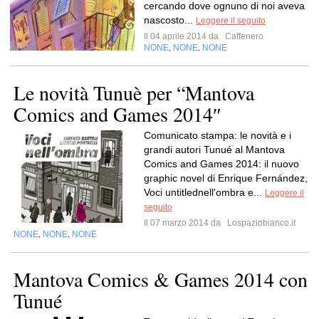
cercando dove ognuno di noi aveva
nascosto...
Leggere il seguito
Il 04 aprile 2014 da
Caffenero
NONE
NONE
NONE
,
,
Le novità Tunuè per “Mantova
Comics and Games 2014″
Comunicato stampa: le novità e i
grandi autori Tunué al Mantova
Comics and Games 2014: il nuovo
graphic novel di Enrique Fernández,
Voci untitlednell'ombra e...
Leggere il
seguito
Il 07 marzo 2014 da
Lospaziobianco.it
NONE
NONE
NONE
,
,
Mantova Comics & Games 2014 con
Tunué