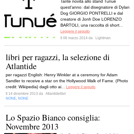
Tante novità allo stand Tunué
quest'anno: dal disegnatore di Dylan
Dog GIORGIO PONTRELLI e dal
creatore di Jonh Doe LORENZO
BARTOLI, una raccolta di short...
Leggere il seguito
Il 06 marzo 2014 da
Lightman
libri per ragazzi, la selezione di
Atlantide
per ragazzi English: Henry Winkler at a ceremony for Adam
Sandler to receive a star on the Hollywood Walk of Fame. (Photo
credit: Wikipedia) dagli otto ai...
Leggere il seguito
Il 14 dicembre 2013 da
Atlantidelibri
NONE
NONE
,
Lo Spazio Bianco consiglia:
Novembre 2013