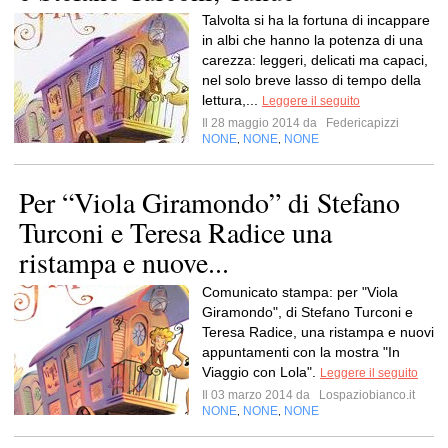
Talvolta si ha la fortuna di incappare
in albi che hanno la potenza di una
carezza: leggeri, delicati ma capaci,
nel solo breve lasso di tempo della
lettura,...
Leggere il seguito
Il 28 maggio 2014 da
Federicapizzi
NONE
NONE
NONE
,
,
Per “Viola Giramondo” di Stefano
Turconi e Teresa Radice una
ristampa e nuove...
Comunicato stampa: per "Viola
Giramondo", di Stefano Turconi e
Teresa Radice, una ristampa e nuovi
appuntamenti con la mostra "In
Viaggio con Lola".
Leggere il seguito
Il 03 marzo 2014 da
Lospaziobianco.it
NONE
NONE
NONE
,
,