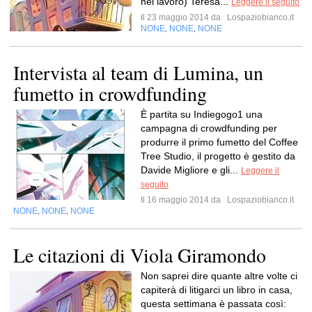
nel lavoro) Teresa...
Leggere il seguito
Il 23 maggio 2014 da
Lospaziobianco.it
NONE
NONE
NONE
,
,
Intervista al team di Lumina, un
fumetto in crowdfunding
È partita su Indiegogo1 una
campagna di crowdfunding per
produrre il primo fumetto del Coffee
Tree Studio, il progetto è gestito da
Davide Migliore e gli...
Leggere il
seguito
Il 16 maggio 2014 da
Lospaziobianco.it
NONE
NONE
NONE
,
,
Le citazioni di Viola Giramondo
Non saprei dire quante altre volte ci
capiterà di litigarci un libro in casa,
questa settimana è passata così: