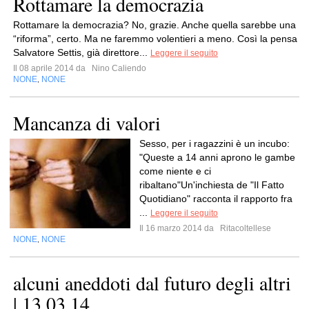
Rottamare la democrazia
Rottamare la democrazia? No, grazie. Anche quella sarebbe una
“riforma”, certo. Ma ne faremmo volentieri a meno. Così la pensa
Salvatore Settis, già direttore...
Leggere il seguito
Il 08 aprile 2014 da
Nino Caliendo
NONE
NONE
,
Mancanza di valori
Sesso, per i ragazzini è un incubo:
"Queste a 14 anni aprono le gambe
come niente e ci
ribaltano"Un'inchiesta de "Il Fatto
Quotidiano" racconta il rapporto fra
...
Leggere il seguito
Il 16 marzo 2014 da
Ritacoltellese
NONE
NONE
,
alcuni aneddoti dal futuro degli altri
| 13.03.14