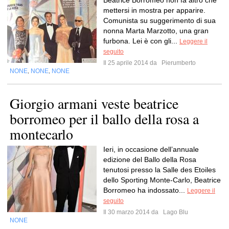
Beatrice Borromeo non fa altro che
mettersi in mostra per apparire.
Comunista su suggerimento di sua
nonna Marta Marzotto, una gran
furbona. Lei è con gli...
Leggere il
seguito
Il 25 aprile 2014 da
Pierumberto
NONE
NONE
NONE
,
,
Giorgio armani veste beatrice
borromeo per il ballo della rosa a
montecarlo
Ieri, in occasione dell’annuale
edizione del Ballo della Rosa
tenutosi presso la Salle des Etoiles
dello Sporting Monte-Carlo, Beatrice
Borromeo ha indossato...
Leggere il
seguito
Il 30 marzo 2014 da
Lago Blu
NONE