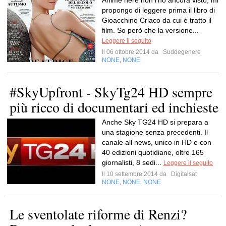
Anime nere non l’ho ancora visto, mi
propongo di leggere prima il libro di
Gioacchino Criaco da cui è tratto il
film. So però che la versione...
Leggere il seguito
Il 06 ottobre 2014 da
Suddegenere
NONE
NONE
,
#SkyUpfront - SkyTg24 HD sempre
più ricco di documentari ed inchieste
Anche Sky TG24 HD si prepara a
una stagione senza precedenti. Il
canale all news, unico in HD e con
40 edizioni quotidiane, oltre 165
giornalisti, 8 sedi...
Leggere il seguito
Il 10 settembre 2014 da
Digitalsat
NONE
NONE
NONE
,
,
Le sventolate riforme di Renzi?