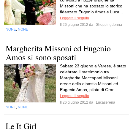
convolati a nozze Margherita
Missoni che ha sposato lo storico
fidanzato Eugenio Amos e Luca...
Leggere il seguito
Il 26 giugno 2012 da
Shoppingdonna
NONE
NONE
,
Margherita Missoni ed Eugenio
Amos si sono sposati
Sabato 23 giugno a Varese, è stato
celebrato il matrimonio tra
Margherita Maccapani Missoni
erede della dinastia Missoni ed
Eugenio Amos, pilota di Gran...
Leggere il seguito
Il 26 giugno 2012 da
Lucaserena
NONE
NONE
,
Le It Girl