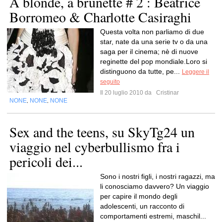
A blonde, a brunette # 2 : Beatrice
Borromeo & Charlotte Casiraghi
Questa volta non parliamo di due
star, nate da una serie tv o da una
saga per il cinema; nè di nuove
reginette del pop mondiale.Loro si
distinguono da tutte, pe...
Leggere il
seguito
Il 20 luglio 2010 da
Cristinar
NONE
NONE
NONE
,
,
Sex and the teens, su SkyTg24 un
viaggio nel cyberbullismo fra i
pericoli dei...
Sono i nostri figli, i nostri ragazzi, ma
li conosciamo davvero? Un viaggio
per capire il mondo degli
adolescenti, un racconto di
comportamenti estremi, maschil...