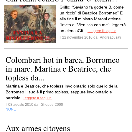
Grillo: “Saviano fa godere B. come
un riccio” di Beatrice Borromeo" E
alla fine il ministro Maroni ottiene
l'invito a "Vieni via con me": leggerà
un elencoGli...
Leggere il seguito
Il 22 novembre 2010 da
Andreacusati
Colombari hot in barca, Borromeo
in mare. Martina e Beatrice, che
topless da...
Martina e Beatrice, che topless!Involontario solo quello della
Borromeo Il suo è il primo topless, seppure involontario e
parziale.
Leggere il seguito
Il 08 agosto 2010 da
Shopper2000
NONE
Aux armes citoyens