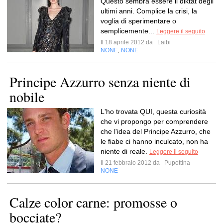
Questo sembra essere il diktat degli
ultimi anni. Complice la crisi, la
voglia di sperimentare o
semplicemente...
Leggere il seguito
Il 18 aprile 2012 da
Laibi
NONE
NONE
,
Principe Azzurro senza niente di
nobile
L'ho trovata QUI, questa curiosità
che vi propongo per comprendere
che l'idea del Principe Azzurro, che
le fiabe ci hanno inculcato, non ha
niente di reale.
Leggere il seguito
Il 21 febbraio 2012 da
Pupottina
NONE
Calze color carne: promosse o
bocciate?