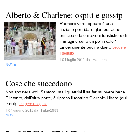
Alberto & Charlene: ospiti e gossip
E’ amore vero, oppure è una
finzione per ridare glamour ad un
principato le cui azioni turistiche e di
immagine sono un po’ in calo?
Sinceramente oggi, a due...
Leggere
il seguito
Il 04 luglio 2011 da
Marinam
NONE
Cose che succedono
Non sposterà voti, Santoro, ma i quattrini li sa far muovere bene.
E intanto, dall’altra parte, è ripreso il teatrino Giornale-Libero (qui
e qui).
Leggere il seguito
Il 07 giugno 2011 da
Fabio1983
NONE