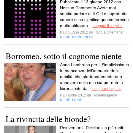
Pubblicato il 13 giugno 2012 con
Nessun Commento Avete mai
sentito parlare di It Girl e soprattutto
sapere cosa significa questo termine
molto utilizzato...
Leggere il seguito
Il 13 giugno 2012 da
Oggialcinemanet
NONE
NONE
NONE
,
,
Borromeo, sotto il cognome niente
Anna Lombroso per il Simplicissimus
In mancanza dell’annuario della
nobiltà, che sfortunatamente non
annovero nella mia sia pur nutrita
libreria, cito da...
Leggere il seguito
Il 25 aprile 2012 da
Albertocapece
NONE
NONE
,
La rivincita delle bionde?
Reinventarsi. Riciclarsi in più ruoli.