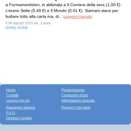
a FormamentisIeri, in abbinata a Il Corriere della sera (1,00 €)
c'erano Sette (0,49 €) e Il Mondo (0.01 €). Stamani stavo per
buttare tutto alla carta ma, di...
Leggere il seguito
Il 06 agosto 2010 da
Lucas
NONE
NONE
,
Home
Presentazione
Contatti
Condizioni d'uso
Lavora con noi
Informazioni azienda
Rassegna stampa
Proponi il tuo blog
F.A.Q.
Gestisci i cookie