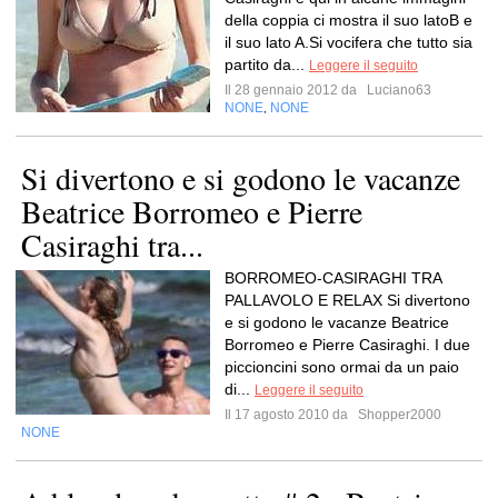
della coppia ci mostra il suo latoB e
il suo lato A.Si vocifera che tutto sia
partito da...
Leggere il seguito
Il 28 gennaio 2012 da
Luciano63
NONE
NONE
,
Si divertono e si godono le vacanze
Beatrice Borromeo e Pierre
Casiraghi tra...
BORROMEO-CASIRAGHI TRA
PALLAVOLO E RELAX Si divertono
e si godono le vacanze Beatrice
Borromeo e Pierre Casiraghi. I due
piccioncini sono ormai da un paio
di...
Leggere il seguito
Il 17 agosto 2010 da
Shopper2000
NONE