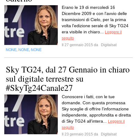
Erano le 19 di mercoledi 16
Dicembre 2009 e con l'avvio delle
trasmissioni di Cielo, per la prima
volta l'edizione serale di Sky TG24
era visibile in chiaro...
Leggere il
seguito
Il 27 gennaio 2015 da
Digitalsat
NONE
NONE
NONE
,
,
Sky TG24, dal 27 Gennaio in chiaro
sul digitale terrestre su
#SkyTg24Canale27
Conoscere i fatti, con le tue
domande. Con questa promessa
Sky sceglie di offrire l'informazione
indipendente, approfondita e diretta
di Sky TG24 all'intera...
Leggere il
seguito
Il 23 gennaio 2015 da
Digitalsat