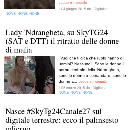
Leggere il seguito
Il 04 giugno 2015 da
Digitalsat
NONE
NONE
NONE
,
,
Lady 'Ndrangheta, su SkyTG24
(SAT e DTT) il ritratto delle donne
di mafia
''Vuoi che ti dica che ruolo hanno gli
uomini? Nessuno''. Sono le donne il
perno centrale della ‘Ndrangheta,
sono le donne a comandare, sono le
donne a...
Leggere il seguito
Il 06 marzo 2015 da
Digitalsat
NONE
NONE
NONE
,
,
Nasce #SkyTg24Canale27 sul
digitale terrestre: ecco il palinsesto
odierno