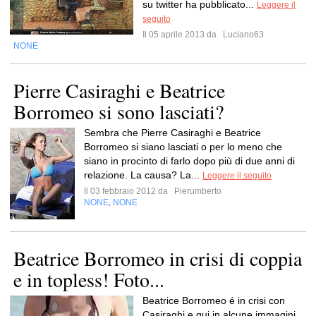
su twitter ha pubblicato...
Leggere il
seguito
Il 05 aprile 2013 da
Luciano63
NONE
Pierre Casiraghi e Beatrice
Borromeo si sono lasciati?
Sembra che Pierre Casiraghi e Beatrice
Borromeo si siano lasciati o per lo meno che
siano in procinto di farlo dopo più di due anni di
relazione. La causa? La...
Leggere il seguito
Il 03 febbraio 2012 da
Pierumberto
NONE
NONE
,
Beatrice Borromeo in crisi di coppia
e in topless! Foto...
Beatrice Borromeo é in crisi con
Casiraghi e qui in alcune immagini