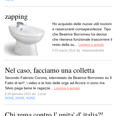
zapping
Ho acquisito delle nuove utili nozioni
e rassicuranti consapevolezze. Tipo
che Beatrice Borromeo ha deciso
che riteneva funzionale trascorrere il
resto della su...
Leggere il seguito
Il 03 marzo 2011 da
Inbassoadestra
Nel caso, facciamo una colletta
Secondo Fabrizio Corona, intervistato da Beatrice Borromeo su Il
Fatto di ieri*, i video e le foto delle orge ad Arcore ci sono ma
Silvio paga bene le ragazze...
Leggere il seguito
Il 20 gennaio 2011 da
Lucas
NONE
NONE
NONE
,
,
Chi rema contro l' unita' d' italia?!