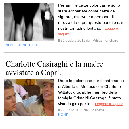
Per anni le calze color carne sono
state etichettate come calze da
signora, riservate a persone di
mezza età e per questo bandite dai
nostri armadi e lontane...
Leggere il
seguito
Il 31 ottobre 2011 da
Vdifashionshare
NONE
NONE
NONE
,
,
Charlotte Casiraghi e la madre
avvistate a Capri.
Dopo le polemiche per il matrimonio
di Alberto di Monaco con Charlene
Wittstock, qualche membro della
famiglia Grimaldi-Casiraghi è stato
visto in giro per la...
Leggere il seguito
Il 27 luglio 2011 da
Scarlett41
NONE