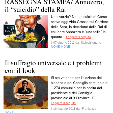
RASSEGNA STAMPA/ Annozero,
il “suicidio” della Rai
Un divorzio? No, un suicidio! Come
scrive oggi Aldo Grasso sul Corriere
della Sera, la decisione della Rai di
chiudere Annozero è “una follia” in
quanto...
Leggere il seguito
Il 07 giugno 2011 da
Iltelevisionario
NONE
NONE
,
Il suffragio universale e i problemi
con il look
Si sta votando per l’elezione del
sindaco e del Consiglio comunale di
1.274 comuni e per la scelta del
presidente e del Consiglio
provinciale di 9 Province. E’...
Leggere il seguito
Il 16 maggio 2011 da
Frankezze
NONE