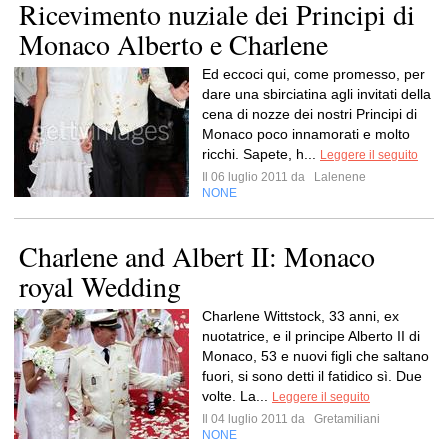
Ricevimento nuziale dei Principi di
Monaco Alberto e Charlene
Ed eccoci qui, come promesso, per
dare una sbirciatina agli invitati della
cena di nozze dei nostri Principi di
Monaco poco innamorati e molto
ricchi. Sapete, h...
Leggere il seguito
Il 06 luglio 2011 da
Lalenene
NONE
Charlene and Albert II: Monaco
royal Wedding
Charlene Wittstock, 33 anni, ex
nuotatrice, e il principe Alberto II di
Monaco, 53 e nuovi figli che saltano
fuori, si sono detti il fatidico sì. Due
volte. La...
Leggere il seguito
Il 04 luglio 2011 da
Gretamiliani
NONE