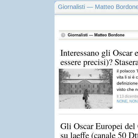
Giornalisti — Matteo Bordon
Giornalisti — Matteo Bordone
Interessano gli Oscar e
essere precisi)? Stasera
il polacco ‘
vita li si 
definizione
visto che 
Il 13 dicem
NONE
NON
,
Gli Oscar Europei del 
su laeffe (canale 50 Dtt