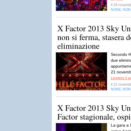
Il 28 novem
NONE
NON
,
X Factor 2013 Sky Uno
non si ferma, stasera 
eliminazione
Secondo He
due elimin
appuntamen
21 novembr
Leggere il s
Il 21 novem
NONE
NON
,
X Factor 2013 Sky Un
Factor stagionale, osp
La gara a 