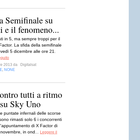
a Semifinale su
i e il fenomeno...
i in 5, ma sempre troppi per il
Factor. La sfida della semifinale
ovedì 5 dicembre alle ore 21.
eguito
bre 2013 da
Digitalsat
E
NONE
,
ontro tutti a ritmo
e su Sky Uno
 puntate infernali delle scorse
ono rimasti solo 6 i concorrenti
ll'appuntamento di X Factor di
 novembre, in ond...
Leggere il