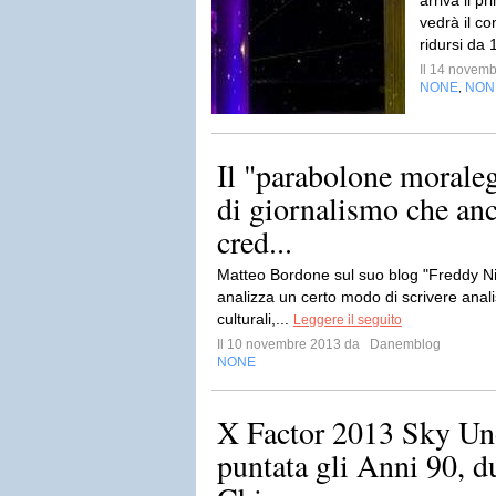
arriva il p
vedrà il co
ridursi da 
Il 14 novem
NONE
NON
,
Il "parabolone moraleg
di giornalismo che an
cred...
Matteo Bordone sul suo blog "Freddy Nie
analizza un certo modo di scrivere anali
culturali,...
Leggere il seguito
Il 10 novembre 2013 da
Danemblog
NONE
X Factor 2013 Sky Uno
puntata gli Anni 90, d