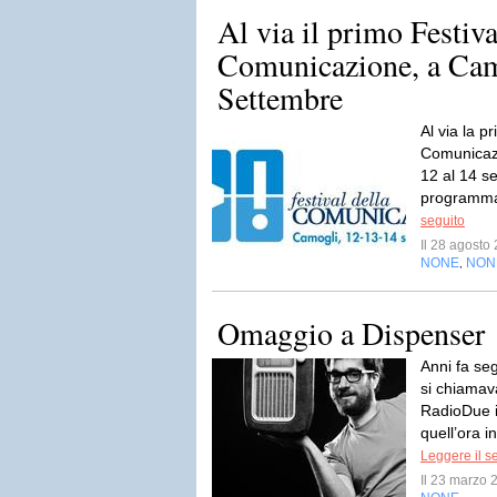
Al via il primo Festiva
Comunicazione, a Cam
Settembre
Al via la p
Comunicazi
12 al 14 s
programma 
seguito
Il 28 agost
NONE
NON
,
Omaggio a Dispenser
Anni fa se
si chiamav
RadioDue in
quell’ora i
Leggere il s
Il 23 marzo