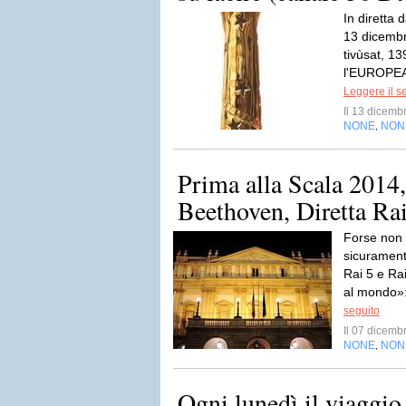
In diretta 
13 dicembr
tivùsat, 139
l'EUROPEA
Leggere il s
Il 13 dicem
NONE
NON
,
Prima alla Scala 2014,
Beethoven, Diretta Ra
Forse non 
sicuramente
Rai 5 e Ra
al mondo»: 
seguito
Il 07 dicem
NONE
NON
,
Ogni lunedì il viaggi