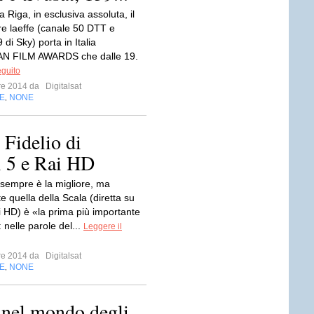
da Riga, in esclusiva assoluta, il
e laeffe (canale 50 DTT e
 di Sky) porta in Italia
N FILM AWARDS che dalle 19.
eguito
bre 2014 da
Digitalsat
E
NONE
,
 Fidelio di
i 5 e Rai HD
sempre è la migliore, ma
 quella della Scala (diretta su
i HD) è «la prima più importante
nelle parole del...
Leggere il
bre 2014 da
Digitalsat
E
NONE
,
o nel mondo degli