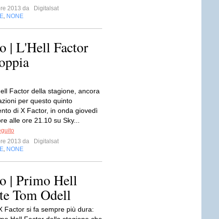
bre 2013 da
Digitalsat
E
NONE
,
 | L'Hell Factor
doppia
ll Factor della stagione, ancora
azioni per questo quinto
to di X Factor, in onda giovedì
e alle ore 21.10 su Sky...
eguito
bre 2013 da
Digitalsat
E
NONE
,
o | Primo Hell
ite Tom Odell
X Factor si fa sempre più dura: