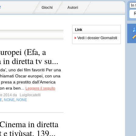
e
Giochi
Autori
Link
Vedi i dossier Giornalisti
uropei (Efa, a
 in diretta tv su...
Ida’, uno dei film favoriti Per una
è chiamati Oscar europei, con una
 presa a prestito dall’America
non era ben...
Leggere il seguito
bre 2014 da
Luigilocatelli
E
NONE
NONE
,
,
Cinema in diretta
 e tivùsat, 139...