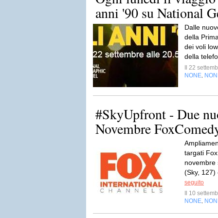
anni '90 su National 
Dalle nuove 
della Prima
dei voli lo
della telef
Il 22 sette
NONE
NON
,
#SkyUpfront - Due nuo
Novembre FoxComedy
Ampliamento
targati Fox
novembre 
(Sky, 127)
seguito
Il 10 sette
NONE
NON
,