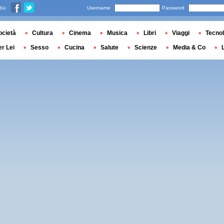
 su
Username
Password
ocietà
Cultura
Cinema
Musica
Libri
Viaggi
Tecnol
er Lei
Sesso
Cucina
Salute
Scienze
Media & Co