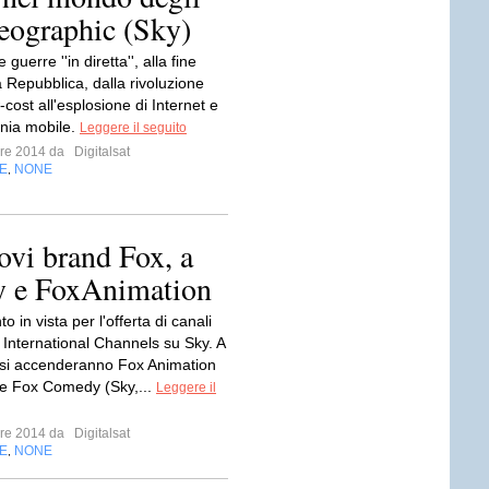
Geographic (Sky)
guerre ''in diretta'', alla fine
 Repubblica, dalla rivoluzione
w-cost all'esplosione di Internet e
onia mobile.
Leggere il seguito
mbre 2014 da
Digitalsat
E
NONE
,
vi brand Fox, a
 e FoxAnimation
 in vista per l'offerta di canali
 International Channels su Sky. A
si accenderanno Fox Animation
 e Fox Comedy (Sky,...
Leggere il
mbre 2014 da
Digitalsat
E
NONE
,