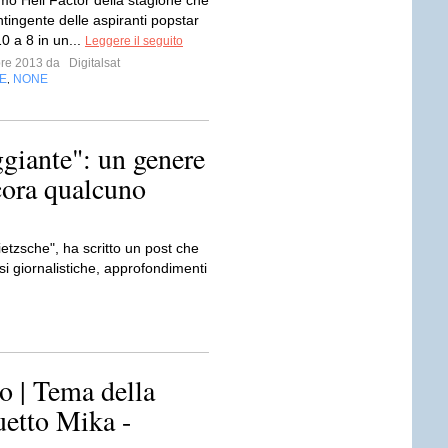
rimo Hell Factor della stagione che
ntingente delle aspiranti popstar
10 a 8 in un...
Leggere il seguito
bre 2013 da
Digitalsat
E
NONE
,
giante": un genere
cora qualcuno
tzsche", ha scritto un post che
si giornalistiche, approfondimenti
 | Tema della
uetto Mika -