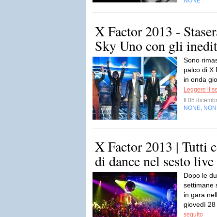
NONE
X Factor 2013 - Staser
Sky Uno con gli inedit
Sono rimast
palco di X 
in onda gi
Leggere il s
Il 05 dicem
NONE
NON
,
X Factor 2013 | Tutti c
di dance nel sesto liv
Dopo le due
settimane s
in gara ne
giovedì 28
seguito