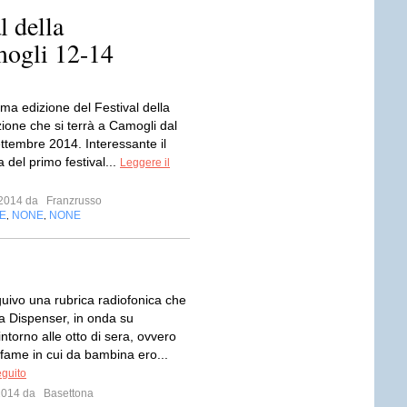
l della
ogli 12-14
rima edizione del Festival della
one che si terrà a Camogli dal
ettembre 2014. Interessante il
del primo festival...
Leggere il
o 2014 da
Franzrusso
E
NONE
NONE
,
,
guivo una rubrica radiofonica che
a Dispenser, in onda su
torno alle otto di sera, ovvero
nfame in cui da bambina ero...
eguito
 2014 da
Basettona