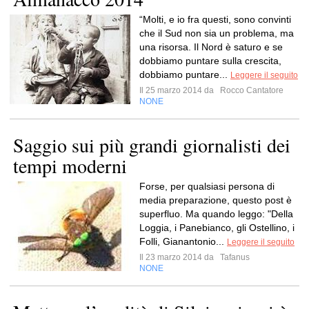
“Molti, e io fra questi, sono convinti
che il Sud non sia un problema, ma
una risorsa. Il Nord è saturo e se
dobbiamo puntare sulla crescita,
dobbiamo puntare...
Leggere il seguito
Il 25 marzo 2014 da
Rocco Cantatore
NONE
Saggio sui più grandi giornalisti dei
tempi moderni
Forse, per qualsiasi persona di
media preparazione, questo post è
superfluo. Ma quando leggo: "Della
Loggia, i Panebianco, gli Ostellino, i
Folli, Gianantonio...
Leggere il seguito
Il 23 marzo 2014 da
Tafanus
NONE