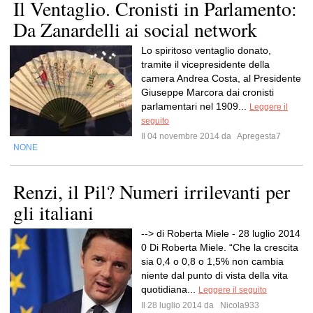
Il Ventaglio. Cronisti in Parlamento:
Da Zanardelli ai social network
Lo spiritoso ventaglio donato,
tramite il vicepresidente della
camera Andrea Costa, al Presidente
Giuseppe Marcora dai cronisti
parlamentari nel 1909...
Leggere il
seguito
Il 04 novembre 2014 da
Apregesta7
NONE
Renzi, il Pil? Numeri irrilevanti per
gli italiani
--> di Roberta Miele - 28 luglio 2014
0 Di Roberta Miele. “Che la crescita
sia 0,4 o 0,8 o 1,5% non cambia
niente dal punto di vista della vita
quotidiana...
Leggere il seguito
Il 28 luglio 2014 da
Nicola933