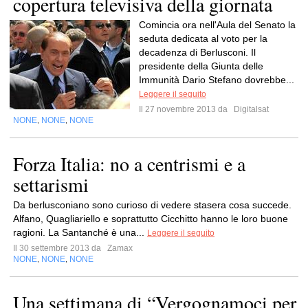
copertura televisiva della giornata
Comincia ora nell'Aula del Senato la
seduta dedicata al voto per la
decadenza di Berlusconi. Il
presidente della Giunta delle
Immunità Dario Stefano dovrebbe...
Leggere il seguito
Il 27 novembre 2013 da
Digitalsat
NONE
NONE
NONE
,
,
Forza Italia: no a centrismi e a
settarismi
Da berlusconiano sono curioso di vedere stasera cosa succede.
Alfano, Quagliariello e soprattutto Cicchitto hanno le loro buone
ragioni. La Santanché è una...
Leggere il seguito
Il 30 settembre 2013 da
Zamax
NONE
NONE
NONE
,
,
Una settimana di “Vergognamoci per