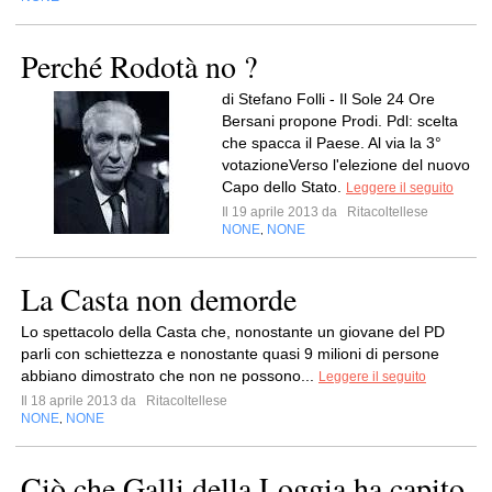
Perché Rodotà no ?
di Stefano Folli - Il Sole 24 Ore
Bersani propone Prodi. Pdl: scelta
che spacca il Paese. Al via la 3°
votazioneVerso l'elezione del nuovo
Capo dello Stato.
Leggere il seguito
Il 19 aprile 2013 da
Ritacoltellese
NONE
NONE
,
La Casta non demorde
Lo spettacolo della Casta che, nonostante un giovane del PD
parli con schiettezza e nonostante quasi 9 milioni di persone
abbiano dimostrato che non ne possono...
Leggere il seguito
Il 18 aprile 2013 da
Ritacoltellese
NONE
NONE
,
Ciò che Galli della Loggia ha capito