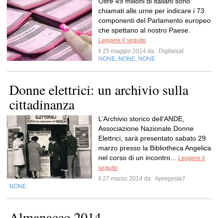
Oltre 49 milioni di italiani sono
chiamati alle urne per indicare i 73
componenti del Parlamento europeo
che spettano al nostro Paese.
Leggere il seguito
Il 25 maggio 2014 da
Digitalsat
NONE
NONE
NONE
,
,
Donne elettrici: un archivio sulla
cittadinanza
L’Archivio storico dell’ANDE,
Associazione Nazionale Donne
Elettrici, sarà presentato sabato 29
marzo presso la Bibliotheca Angelica
nel corso di un incontro...
Leggere il
seguito
Il 27 marzo 2014 da
Apregesta7
NONE
Almanacco 2014