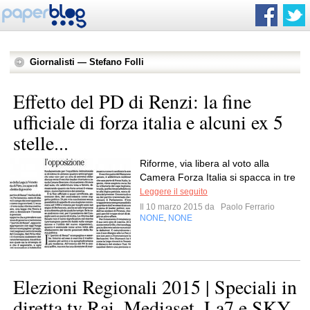
Giornalisti — Stefano Folli
Effetto del PD di Renzi: la fine
ufficiale di forza italia e alcuni ex 5
stelle...
Riforme, via libera al voto alla
Camera Forza Italia si spacca in tre
Leggere il seguito
Il 10 marzo 2015 da
Paolo Ferrario
NONE
NONE
,
Elezioni Regionali 2015 | Speciali in
diretta tv Rai, Mediaset, La7 e SKY