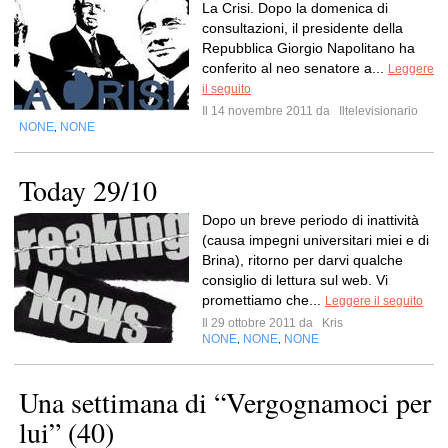
La Crisi. Dopo la domenica di
consultazioni, il presidente della
Repubblica Giorgio Napolitano ha
conferito al neo senatore a...
Leggere
il seguito
Il 14 novembre 2011 da
Iltelevisionario
NONE
NONE
,
Today 29/10
Dopo un breve periodo di inattività
(causa impegni universitari miei e di
Brina), ritorno per darvi qualche
consiglio di lettura sul web. Vi
promettiamo che...
Leggere il seguito
Il 29 ottobre 2011 da
Kris
NONE
NONE
NONE
,
,
Una settimana di “Vergognamoci per
lui” (40)