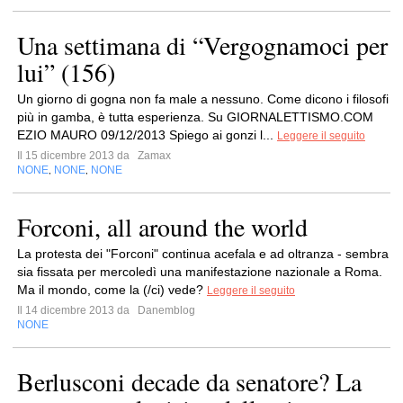
Una settimana di “Vergognamoci per
lui” (156)
Un giorno di gogna non fa male a nessuno. Come dicono i filosofi
più in gamba, è tutta esperienza. Su GIORNALETTISMO.COM
EZIO MAURO 09/12/2013 Spiego ai gonzi l...
Leggere il seguito
Il 15 dicembre 2013 da
Zamax
NONE
NONE
NONE
,
,
Forconi, all around the world
La protesta dei "Forconi" continua acefala e ad oltranza - sembra
sia fissata per mercoledì una manifestazione nazionale a Roma.
Ma il mondo, come la (/ci) vede?
Leggere il seguito
Il 14 dicembre 2013 da
Danemblog
NONE
Berlusconi decade da senatore? La