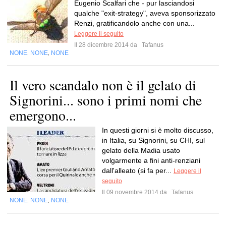
Eugenio Scalfari che - pur lasciandosi
qualche "exit-strategy", aveva sponsorizzato
Renzi, gratificandolo anche con una...
Leggere il seguito
Il 28 dicembre 2014 da
Tafanus
NONE
NONE
NONE
,
,
Il vero scandalo non è il gelato di
Signorini... sono i primi nomi che
emergono...
In questi giorni si è molto discusso,
in Italia, su Signorini, su CHI, sul
gelato della Madia usato
volgarmente a fini anti-renziani
dall'alleato (si fa per...
Leggere il
seguito
Il 09 novembre 2014 da
Tafanus
NONE
NONE
NONE
,
,