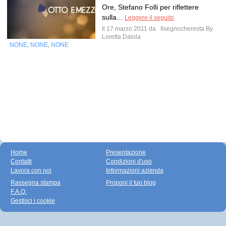
Ore, Stefano Folli per riflettere
sulla...
Leggere il seguito
Il 17 marzo 2011 da
Ilsegnocheresta By
Loretta Dalola
NONE
NONE
NONE
,
,
Home
Presentazione
Contatti
Condizioni d'uso
Lavora con noi
Informazioni azienda
Rassegna stampa
Proponi il tuo blog
F.A.Q.
Gestisci i cookie