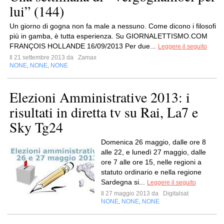
lui” (144)
Un giorno di gogna non fa male a nessuno. Come dicono i filosofi
più in gamba, è tutta esperienza. Su GIORNALETTISMO.COM
FRANÇOIS HOLLANDE 16/09/2013 Per due...
Leggere il seguito
Il 21 settembre 2013 da
Zamax
NONE
NONE
NONE
,
,
Elezioni Amministrative 2013: i
risultati in diretta tv su Rai, La7 e
Sky Tg24
Domenica 26 maggio, dalle ore 8
alle 22, e lunedì 27 maggio, dalle
ore 7 alle ore 15, nelle regioni a
statuto ordinario e nella regione
Sardegna si...
Leggere il seguito
Il 27 maggio 2013 da
Digitalsat
NONE
NONE
NONE
,
,