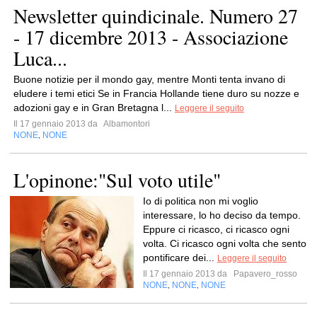
Newsletter quindicinale. Numero 27
- 17 dicembre 2013 - Associazione
Luca...
Buone notizie per il mondo gay, mentre Monti tenta invano di
eludere i temi etici Se in Francia Hollande tiene duro su nozze e
adozioni gay e in Gran Bretagna l...
Leggere il seguito
Il 17 gennaio 2013 da
Albamontori
NONE
NONE
,
L'opinone:"Sul voto utile"
Io di politica non mi voglio
interessare, lo ho deciso da tempo.
Eppure ci ricasco, ci ricasco ogni
volta. Ci ricasco ogni volta che sento
pontificare dei...
Leggere il seguito
Il 17 gennaio 2013 da
Papavero_rosso
NONE
NONE
NONE
,
,