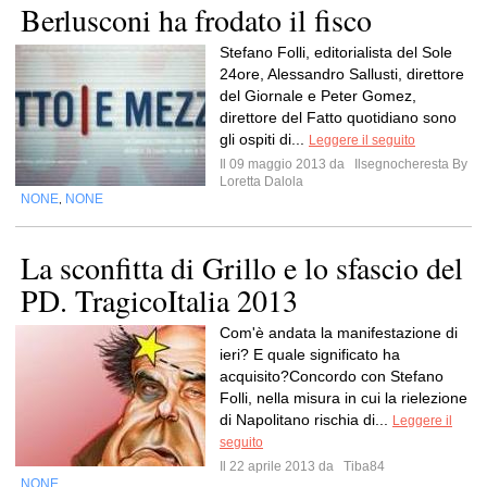
Berlusconi ha frodato il fisco
Stefano Folli, editorialista del Sole
24ore, Alessandro Sallusti, direttore
del Giornale e Peter Gomez,
direttore del Fatto quotidiano sono
gli ospiti di...
Leggere il seguito
Il 09 maggio 2013 da
Ilsegnocheresta By
Loretta Dalola
NONE
NONE
,
La sconfitta di Grillo e lo sfascio del
PD. TragicoItalia 2013
Com'è andata la manifestazione di
ieri? E quale significato ha
acquisito?Concordo con Stefano
Folli, nella misura in cui la rielezione
di Napolitano rischia di...
Leggere il
seguito
Il 22 aprile 2013 da
Tiba84
NONE