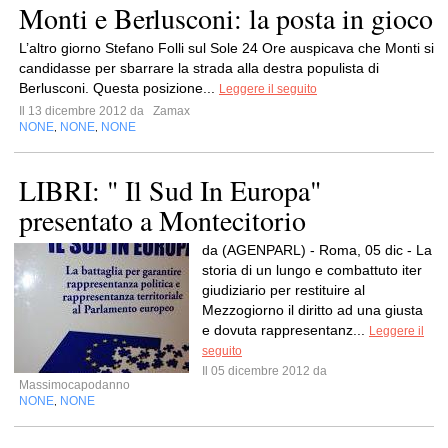
Monti e Berlusconi: la posta in gioco
L’altro giorno Stefano Folli sul Sole 24 Ore auspicava che Monti si
candidasse per sbarrare la strada alla destra populista di
Berlusconi. Questa posizione...
Leggere il seguito
Il 13 dicembre 2012 da
Zamax
NONE
NONE
NONE
,
,
LIBRI: " Il Sud In Europa"
presentato a Montecitorio
da (AGENPARL) - Roma, 05 dic - La
storia di un lungo e combattuto iter
giudiziario per restituire al
Mezzogiorno il diritto ad una giusta
e dovuta rappresentanz...
Leggere il
seguito
Il 05 dicembre 2012 da
Massimocapodanno
NONE
NONE
,