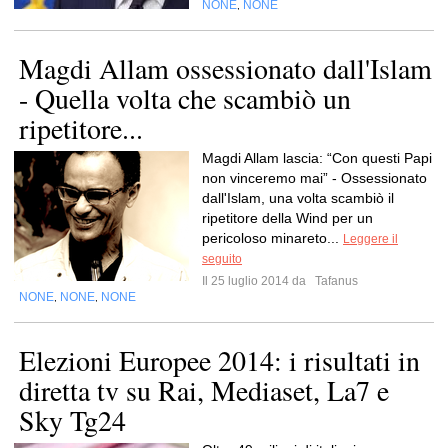
NONE
NONE
,
Magdi Allam ossessionato dall'Islam
- Quella volta che scambiò un
ripetitore...
Magdi Allam lascia: “Con questi Papi
non vinceremo mai” - Ossessionato
dall'Islam, una volta scambiò il
ripetitore della Wind per un
pericoloso minareto...
Leggere il
seguito
Il 25 luglio 2014 da
Tafanus
NONE
NONE
NONE
,
,
Elezioni Europee 2014: i risultati in
diretta tv su Rai, Mediaset, La7 e
Sky Tg24