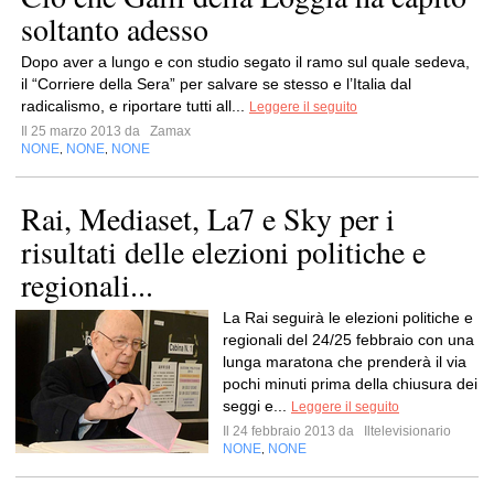
soltanto adesso
Dopo aver a lungo e con studio segato il ramo sul quale sedeva,
il “Corriere della Sera” per salvare se stesso e l’Italia dal
radicalismo, e riportare tutti all...
Leggere il seguito
Il 25 marzo 2013 da
Zamax
NONE
NONE
NONE
,
,
Rai, Mediaset, La7 e Sky per i
risultati delle elezioni politiche e
regionali...
La Rai seguirà le elezioni politiche e
regionali del 24/25 febbraio con una
lunga maratona che prenderà il via
pochi minuti prima della chiusura dei
seggi e...
Leggere il seguito
Il 24 febbraio 2013 da
Iltelevisionario
NONE
NONE
,