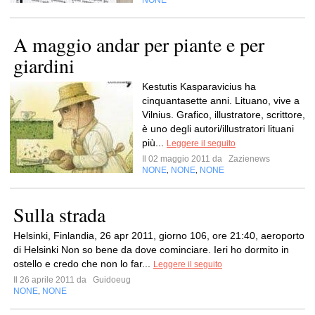
NONE
A maggio andar per piante e per
giardini
Kestutis Kasparavicius ha
cinquantasette anni. Lituano, vive a
Vilnius. Grafico, illustratore, scrittore,
è uno degli autori/illustratori lituani
più...
Leggere il seguito
Il 02 maggio 2011 da
Zazienews
NONE
NONE
NONE
,
,
Sulla strada
Helsinki, Finlandia, 26 apr 2011, giorno 106, ore 21:40, aeroporto
di Helsinki Non so bene da dove cominciare. Ieri ho dormito in
ostello e credo che non lo far...
Leggere il seguito
Il 26 aprile 2011 da
Guidoeug
NONE
NONE
,