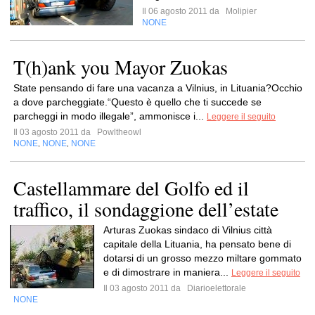
Il 06 agosto 2011 da
Molipier
NONE
T(h)ank you Mayor Zuokas
State pensando di fare una vacanza a Vilnius, in Lituania?Occhio
a dove parcheggiate.“Questo è quello che ti succede se
parcheggi in modo illegale”, ammonisce i...
Leggere il seguito
Il 03 agosto 2011 da
Powltheowl
NONE
NONE
NONE
,
,
Castellammare del Golfo ed il
traffico, il sondaggione dell’estate
Arturas Zuokas sindaco di Vilnius città
capitale della Lituania, ha pensato bene di
dotarsi di un grosso mezzo miltare gommato
e di dimostrare in maniera...
Leggere il seguito
Il 03 agosto 2011 da
Diarioelettorale
NONE