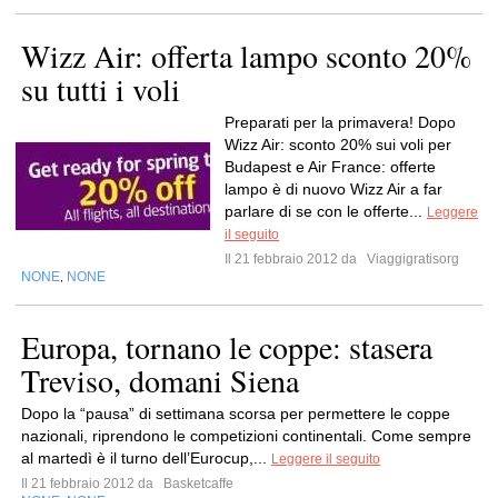
Wizz Air: offerta lampo sconto 20%
su tutti i voli
Preparati per la primavera! Dopo
Wizz Air: sconto 20% sui voli per
Budapest e Air France: offerte
lampo è di nuovo Wizz Air a far
parlare di se con le offerte...
Leggere
il seguito
Il 21 febbraio 2012 da
Viaggigratisorg
NONE
NONE
,
Europa, tornano le coppe: stasera
Treviso, domani Siena
Dopo la “pausa” di settimana scorsa per permettere le coppe
nazionali, riprendono le competizioni continentali. Come sempre
al martedì è il turno dell’Eurocup,...
Leggere il seguito
Il 21 febbraio 2012 da
Basketcaffe