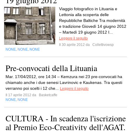
19 giugno 2012
Viaggio fotografico in Lituania e
Lettonia alla scoperta delle
Repubbliche Baltiche Tra modernità
e tradizione Giovedì 14 giugno 2012
– Martedì 19 giugno 2012 I...
Leggere il seguito
Il 30 aprile 2012 da
Collettivowsp
NONE
NONE
NONE
,
,
Pre-convocati della Lituania
Mar. 17/04/2012, ore 14:34 – Kemzura nei 23 pre-convocati ha
chiamato anche i due senesi Lavrinovic e Kaukenas. Tra questi
verranno poi scelti i 12 che...
Leggere il seguito
Il 17 aprile 2012 da
Basketcaffe
NONE
NONE
,
CULTURA - In scadenza l'iscrizione
al Premio Eco-Creativity dell'AGAT.