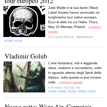
tour europeo 2012
Zakk Wylde e la sua band i Black
Label Society hanno annnciato un
lunghissimo tour estivo europeo.
Ecco le date tra cui l'Italia: Thurs,
May 10 Warsaw, Poland...
Leggere il
seguito
Il 21 marzo 2012 da
Mydistortions
NONE
NONE
,
Vladimir Golub
L'arte fantastica, miti e leggende
slave, realismo e surrealismo, sotto
lo sguardo attento degli Spiriti della
Natura...tutto questo si può trovare
nelle...
Leggere il seguito
Il 18 marzo 2012 da
Ant
NONE
NONE
NONE
NONE
NONE
,
,
,
,
Nuove rotte: Wizz Air, Carpatair,