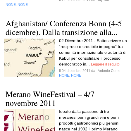
Il 21 dicembre 2011 da
Myskin
NONE
NONE
,
Afghanistan/ Conferenza Bonn (4-5
dicembre). Dalla transizione alla...
02 Dicembre 2011 - Sottoscrivere un
“reciproco e credibile impegno” tra
comunità internazionale e autorità di
Kabul per consolidare il processo
democratico in...
Leggere il seguito
Il 04 dicembre 2011 da
Antonio Conte
NONE
NONE
,
Merano WineFestival – 4/7
novembre 2011
Ideato dalla passione di tre
meranesi per i grandi vini e per i
prodotti gastronomici più genuini ,
nasce nel 1992 il primo Merano