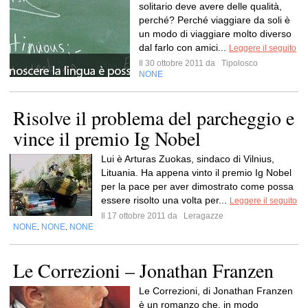
solitario deve avere delle qualità,
perché? Perché viaggiare da soli è
un modo di viaggiare molto diverso
dal farlo con amici...
Leggere il seguito
Il 30 ottobre 2011 da
Tipolosco
NONE
Risolve il problema del parcheggio e
vince il premio Ig Nobel
Lui è Arturas Zuokas, sindaco di Vilnius,
Lituania. Ha appena vinto il premio Ig Nobel
per la pace per aver dimostrato come possa
essere risolto una volta per...
Leggere il seguito
Il 17 ottobre 2011 da
Leragazze
NONE
NONE
NONE
,
,
Le Correzioni – Jonathan Franzen
Le Correzioni, di Jonathan Franzen
è un romanzo che, in modo