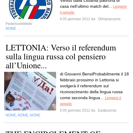
Vilnius dalla Lituania padrona di
casa nell’ultimo match del...
Leggere
il seguito
Il 05 gennaio 2012 da
Olimpiazzurra
Federicomilitello
NONE
LETTONIA: Verso il referendum
sulla lingua russa col pensiero
all’Unione...
di Giovanni BensiProbabilmente il 18
febbraio prossimo in Lettonia si
svolgerà il referendum sul
riconoscimento della lingua russa
come seconda lingua...
Leggere il
seguito
Il 05 gennaio 2012 da
Eastjournal
NONE
NONE
NONE
,
,