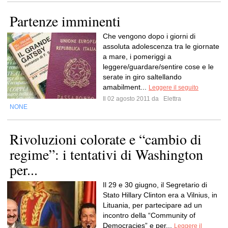
Partenze imminenti
Che vengono dopo i giorni di
assoluta adolescenza tra le giornate
a mare, i pomeriggi a
leggere/guardare/sentire cose e le
serate in giro saltellando
amabilment...
Leggere il seguito
Il 02 agosto 2011 da
Elettra
NONE
Rivoluzioni colorate e “cambio di
regime”: i tentativi di Washington
per...
Il 29 e 30 giugno, il Segretario di
Stato Hillary Clinton era a Vilnius, in
Lituania, per partecipare ad un
incontro della “Community of
Democracies” e per...
Leggere il