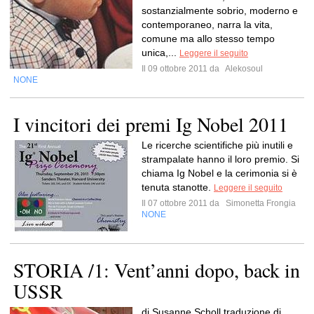
sostanzialmente sobrio, moderno e
contemporaneo, narra la vita,
comune ma allo stesso tempo
unica,...
Leggere il seguito
Il 09 ottobre 2011 da
Alekosoul
NONE
I vincitori dei premi Ig Nobel 2011
Le ricerche scientifiche più inutili e
strampalate hanno il loro premio. Si
chiama Ig Nobel e la cerimonia si è
tenuta stanotte.
Leggere il seguito
Il 07 ottobre 2011 da
Simonetta Frongia
NONE
STORIA /1: Vent’anni dopo, back in
USSR
di Susanne Scholl traduzione di