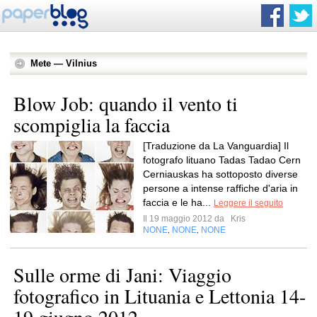
Mete — Vilnius
Blow Job: quando il vento ti
scompiglia la faccia
[Traduzione da La Vanguardia] Il
fotografo lituano Tadas Tadao Cern
Cerniauskas ha sottoposto diverse
persone a intense raffiche d'aria in
faccia e le ha...
Leggere il seguito
Il 19 maggio 2012 da
Kris
NONE
NONE
NONE
,
,
Sulle orme di Jani: Viaggio
fotografico in Lituania e Lettonia 14-