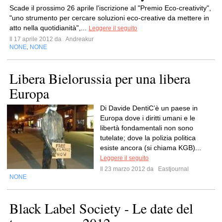
Scade il prossimo 26 aprile l'iscrizione al "Premio Eco-creativity",
"uno strumento per cercare soluzioni eco-creative da mettere in
atto nella quotidianità",...
Leggere il seguito
Il 17 aprile 2012 da
Andreakur
NONE
NONE
,
Libera Bielorussia per una libera
Europa
Di Davide DentiC’è un paese in
Europa dove i diritti umani e le
libertà fondamentali non sono
tutelate; dove la polizia politica
esiste ancora (si chiama KGB)...
Leggere il seguito
Il 23 marzo 2012 da
Eastjournal
NONE
Black Label Society - Le date del