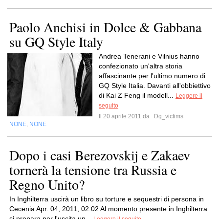
Paolo Anchisi in Dolce & Gabbana
su GQ Style Italy
Andrea Tenerani e Vilnius hanno
confezionato un'altra storia
affascinante per l'ultimo numero di
GQ Style Italia. Davanti all'obbiettivo
di Kai Z Feng il modell...
Leggere il
seguito
Il 20 aprile 2011 da
Dg_victims
NONE
NONE
,
Dopo i casi Berezovskij e Zakaev
tornerà la tensione tra Russia e
Regno Unito?
In Inghilterra uscirà un libro su torture e sequestri di persona in
Cecenia Apr. 04, 2011, 02:02 Al momento presente in Inghilterra
si prepara per l'uscita un...