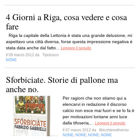
4 Giorni a Riga, cosa vedere e cosa
fare
Riga la capitale della Lettonia è stata una grande delusione, mi
aspettavo una città diversa, forse questa impressione negativa è
stata data anche dal fatto...
Leggere il seguito
Il 09 marzo 2012 da
Tipolosco
NONE
Sforbiciate. Storie di pallone ma
anche no.
Per ragioni che non stiamo qui a
elencarvi in redazione il discorso
calcio non esce mai fuori e se lo fa è
per motivazioni lontane anni luce
dalla tifoseria,...
Leggere il seguito
Il 07 marzo 2012 da
Ilbicchierediverso
NONE
NONE
NONE
NONE
,
,
,