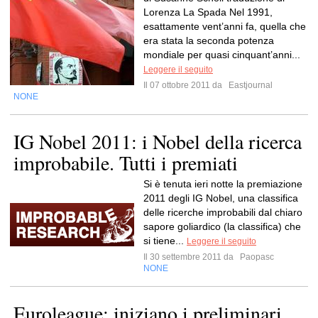
Lorenza La Spada Nel 1991,
esattamente vent’anni fa, quella che
era stata la seconda potenza
mondiale per quasi cinquant’anni...
Leggere il seguito
Il 07 ottobre 2011 da
Eastjournal
NONE
IG Nobel 2011: i Nobel della ricerca
improbabile. Tutti i premiati
Si è tenuta ieri notte la premiazione
2011 degli IG Nobel, una classifica
delle ricerche improbabili dal chiaro
sapore goliardico (la classifica) che
si tiene...
Leggere il seguito
Il 30 settembre 2011 da
Paopasc
NONE
Euroleague: iniziano i preliminari