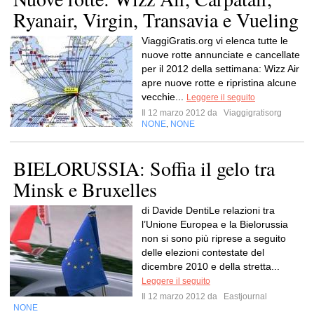
Ryanair, Virgin, Transavia e Vueling
ViaggiGratis.org vi elenca tutte le
nuove rotte annunciate e cancellate
per il 2012 della settimana: Wizz Air
apre nuove rotte e ripristina alcune
vecchie...
Leggere il seguito
Il 12 marzo 2012 da
Viaggigratisorg
NONE
NONE
,
BIELORUSSIA: Soffia il gelo tra
Minsk e Bruxelles
di Davide DentiLe relazioni tra
l’Unione Europea e la Bielorussia
non si sono più riprese a seguito
delle elezioni contestate del
dicembre 2010 e della stretta...
Leggere il seguito
Il 12 marzo 2012 da
Eastjournal
NONE