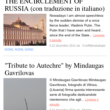
THE ENCIRCLEMENT OF
RUSSIA (con traduzione in italiano)
Nowadays I am almost speechless
by the sudden demise of a once
fierce leader, Vladimir Putin. The
Putin that I have seen and heard ,
since the end of the State...
Leggere
il seguito
Il 22 dicembre 2011 da
Conflittiestrategie
NONE
NONE
NONE
,
,
"Tribute to Autechre" by Mindaugas
Gavrilovas
© Mindaugas Gavrilovas Mindaugas
Gavrilovas, fotografo di Vilnius,
(Lituania) firma questa interessante
serie di fotografie dedicandole
nientemeno che agli...
Leggere il
seguito