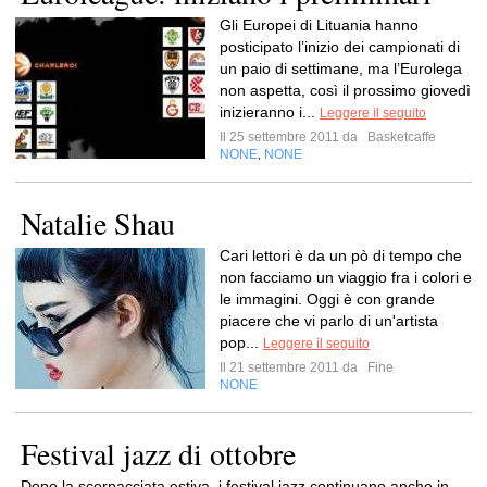
Gli Europei di Lituania hanno
posticipato l’inizio dei campionati di
un paio di settimane, ma l’Eurolega
non aspetta, così il prossimo giovedì
inizieranno i...
Leggere il seguito
Il 25 settembre 2011 da
Basketcaffe
NONE
NONE
,
Natalie Shau
Cari lettori è da un pò di tempo che
non facciamo un viaggio fra i colori e
le immagini. Oggi è con grande
piacere che vi parlo di un'artista
pop...
Leggere il seguito
Il 21 settembre 2011 da
Fine
NONE
Festival jazz di ottobre
Dopo la scorpacciata estiva, i festival jazz continuano anche in