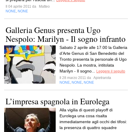
Leggere il seguito
Il 04 aprile 2011 da
Matteo
NONE
NONE
,
Galleria Genus presenta Ugo
Nespolo: Marilyn - Il sogno infranto
Sabato 2 aprile alle 17.00 la Galleria
d’Arte Genus di San Benedetto del
Tronto presenta la personale di Ugo
Nespolo. La mostra, intitolata
Marilyn - Il sogno...
Leggere il seguito
Il 28 marzo 2011 da
Apietrarota
NONE
NONE
NONE
,
,
L’impresa spagnola in Eurolega
Alla vigilia di questi playoff di
Eurolega una cosa risalta
immediatamente agli occhi dei tifosi:
la presenza di quattro squadre