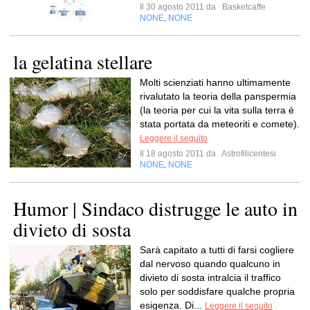
Il 30 agosto 2011 da
Basketcaffe
NONE
NONE
,
la gelatina stellare
Molti scienziati hanno ultimamente
rivalutato la teoria della panspermia
(la teoria per cui la vita sulla terra è
stata portata da meteoriti e comete).
Leggere il seguito
Il 18 agosto 2011 da
Astrofilicentesi
NONE
NONE
,
Humor | Sindaco distrugge le auto in
divieto di sosta
Sarà capitato a tutti di farsi cogliere
dal nervoso quando qualcuno in
divieto di sosta intralcia il traffico
solo per soddisfare qualche propria
esigenza. Di...
Leggere il seguito