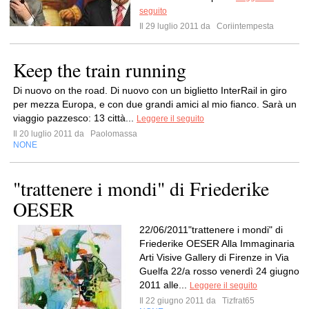
seguito
Il 29 luglio 2011 da
Coriintempesta
Keep the train running
Di nuovo on the road. Di nuovo con un biglietto InterRail in giro
per mezza Europa, e con due grandi amici al mio fianco. Sarà un
viaggio pazzesco: 13 città...
Leggere il seguito
Il 20 luglio 2011 da
Paolomassa
NONE
"trattenere i mondi" di Friederike
OESER
22/06/2011"trattenere i mondi" di
Friederike OESER Alla Immaginaria
Arti Visive Gallery di Firenze in Via
Guelfa 22/a rosso venerdì 24 giugno
2011 alle...
Leggere il seguito
Il 22 giugno 2011 da
Tizfrat65