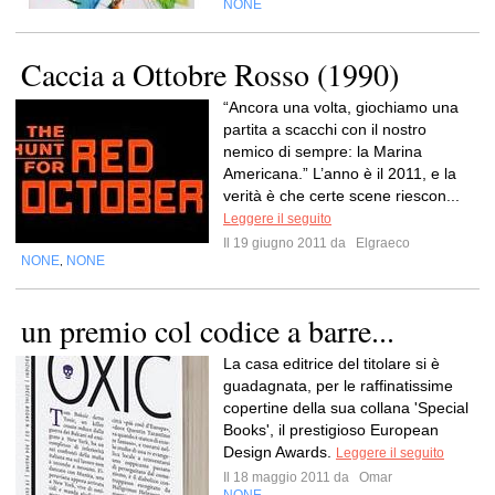
NONE
Caccia a Ottobre Rosso (1990)
“Ancora una volta, giochiamo una
partita a scacchi con il nostro
nemico di sempre: la Marina
Americana.” L’anno è il 2011, e la
verità è che certe scene riescon...
Leggere il seguito
Il 19 giugno 2011 da
Elgraeco
NONE
NONE
,
un premio col codice a barre...
La casa editrice del titolare si è
guadagnata, per le raffinatissime
copertine della sua collana 'Special
Books', il prestigioso European
Design Awards.
Leggere il seguito
Il 18 maggio 2011 da
Omar