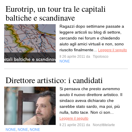
Eurotrip, un tour tra le capitali
baltiche e scandinave
Ragazzi dopo settimane passate a
leggere articoli su blog di settore,
cercando nei forum e chiedendo
aiuto agli amici virtuali e non, sono
riuscito finalmente...
Leggere il seguito
Il 26 aprile 2011 da
Tipolosco
NONE
Direttore artistico: i candidati
Si pensava che presto avremmo
avuto il nuovo direttore artistico. Il
sindaco aveva dichiarato che
sarebbe stato sardo, ma poi, più
nulla, tutto tace. Non ci son...
Leggere il seguito
Il 21 aprile 2011 da
Nonzittitelarte
NONE
NONE
NONE
,
,