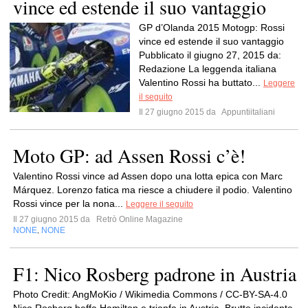
vince ed estende il suo vantaggio
GP d’Olanda 2015 Motogp: Rossi
vince ed estende il suo vantaggio
Pubblicato il giugno 27, 2015 da:
Redazione La leggenda italiana
Valentino Rossi ha buttato...
Leggere
il seguito
Il 27 giugno 2015 da
Appuntiitaliani
Moto GP: ad Assen Rossi c’è!
Valentino Rossi vince ad Assen dopo una lotta epica con Marc
Márquez. Lorenzo fatica ma riesce a chiudere il podio. Valentino
Rossi vince per la nona...
Leggere il seguito
Il 27 giugno 2015 da
Retrò Online Magazine
NONE
NONE
,
F1: Nico Rosberg padrone in Austria
Photo Credit: AngMoKio / Wikimedia Commons / CC-BY-SA-4.0