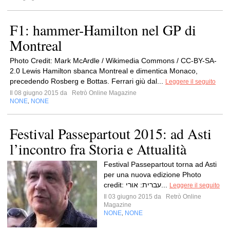
F1: hammer-Hamilton nel GP di
Montreal
Photo Credit: Mark McArdle / Wikimedia Commons / CC-BY-SA-
2.0 Lewis Hamilton sbanca Montreal e dimentica Monaco,
precedendo Rosberg e Bottas. Ferrari giù dal...
Leggere il seguito
Il 08 giugno 2015 da
Retrò Online Magazine
NONE
NONE
,
Festival Passepartout 2015: ad Asti
l’incontro fra Storia e Attualità
Festival Passepartout torna ad Asti
per una nuova edizione Photo
credit: עברית: אורי...
Leggere il seguito
Il 03 giugno 2015 da
Retrò Online
Magazine
NONE
NONE
,