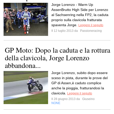
Jorge Lorenzo - Warm Up
AssenBrutto High Side per Lorenzo
al Sachsenring nella FP2, la caduta
proprio sulla clavicola fratturata
spaventa Jorge.
Leggere il seguito
Il 12 luglio 2013 da
Passioneracing
GP Moto: Dopo la caduta e la rottura
della clavicola, Jorge Lorenzo
abbandona...
Jorge Lorenzo, subito dopo essere
sceso in pista, durante le prove del
GP di Assen,è caduto complice
anche la pioggia, fratturandosi la
clavicola.
Leggere il seguito
Il 28 giugno 2013 da
Giuseino
NONE