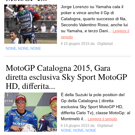
Jorge Lorenzo su Yamaha cala il
poker e vince anche il Gp di
Catalogna, quarto successo di fila,
Secondo Valentino Rossi, anche lui
su Yamaha, e terzo Dani...
Leggere il
seguito
Il 15 giugno 2015 da
Digitalsat
NONE
NONE
NONE
,
,
MotoGP Catalogna 2015, Gara
diretta esclusiva Sky Sport MotoGP
HD, differita...
È della Suzuki la pole position del
Gp della Catalogna ( diretta
esclusiva Sky Sport MotoGP HD,
differita Cielo Tv), classe MotoGp: al
Montmelò il...
Leggere il seguito
Il 14 giugno 2015 da
Digitalsat
NONE
NONE
NONE
,
,