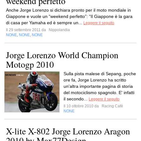
weekend perfetto
Anche Jorge Lorenzo si dichiara pronto per il moto mondiale in
Giappone e vuole un “weekend perfetto”: “Il Giappone è la gara
di casa per Yamaha ed è sempre un...
Leggere il seguito
Il 29 settembre 2011 da
Nippolandia
NONE
NONE
NONE
,
,
Jorge Lorenzo World Champion
Motogp 2010
Sulla pista malese di Sepang, poche
ore fa, Jorge Lorenzo ha scritto
un'altra importante pagina di storia
del motociclismo spagnolo. E' infatti
il secondo...
Leggere il seguito
Il 10 ottobre 2010 da
Racing Cafè
NONE
X-lite X-802 Jorge Lorenzo Aragon
2010 by Max77Design