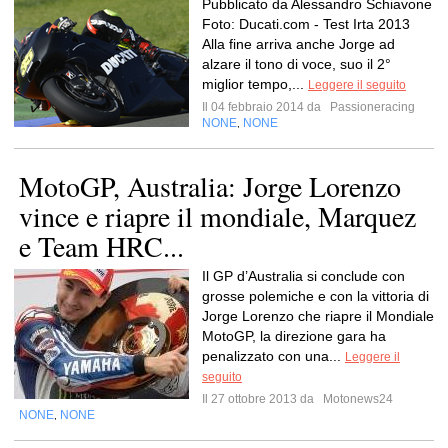
Pubblicato da Alessandro Schiavone
Foto: Ducati.com - Test Irta 2013
Alla fine arriva anche Jorge ad
alzare il tono di voce, suo il 2°
miglior tempo,...
Leggere il seguito
Il 04 febbraio 2014 da
Passioneracing
NONE
NONE
,
MotoGP, Australia: Jorge Lorenzo
vince e riapre il mondiale, Marquez
e Team HRC...
Il GP d’Australia si conclude con
grosse polemiche e con la vittoria di
Jorge Lorenzo che riapre il Mondiale
MotoGP, la direzione gara ha
penalizzato con una...
Leggere il
seguito
Il 27 ottobre 2013 da
Motonews24
NONE
NONE
,