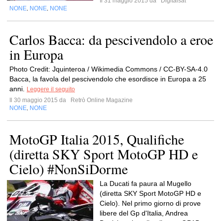
Il 31 maggio 2015 da
Digitalsat
NONE
NONE
NONE
,
,
Carlos Bacca: da pescivendolo a eroe
in Europa
Photo Credit: Jquinteroa / Wikimedia Commons / CC-BY-SA-4.0
Bacca, la favola del pescivendolo che esordisce in Europa a 25
anni.
Leggere il seguito
Il 30 maggio 2015 da
Retrò Online Magazine
NONE
NONE
,
MotoGP Italia 2015, Qualifiche
(diretta SKY Sport MotoGP HD e
Cielo) #NonSiDorme
La Ducati fa paura al Mugello
(diretta SKY Sport MotoGP HD e
Cielo). Nel primo giorno di prove
libere del Gp d'Italia, Andrea