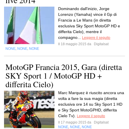
live 2014
Dominando dall'inizio, Jorge
Lorenzo (Yamaha) vince il Gp di
Francia a Le Mans (in diretta
esclusiva Sky Sport MotoGP HD e
differita Cielo), mentre il
compagno...
Leggere il seguito
Il 18 maggio 2015 da
Digitalsat
NONE
NONE
NONE
,
,
MotoGP Francia 2015, Gara (diretta
SKY Sport 1 / MotoGP HD +
differita Cielo)
Marc Marquez è riuscito ancora una
volta a fare la sua magia (diretta
esclusiva ore 14 su Sky Sport 1 HD
e Sky Sport MotoGPHD, differita
Cielo Tv).
Leggere il seguito
Il 17 maggio 2015 da
Digitalsat
NONE
NONE
NONE
,
,