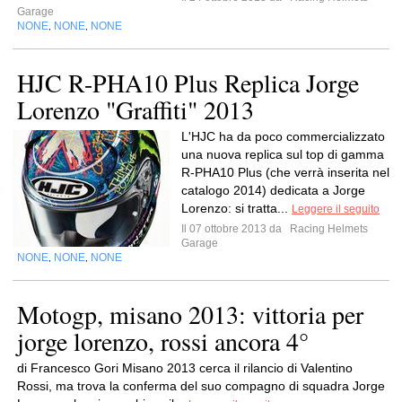
Garage
NONE
NONE
NONE
,
,
HJC R-PHA10 Plus Replica Jorge
Lorenzo "Graffiti" 2013
L'HJC ha da poco commercializzato
una nuova replica sul top di gamma
R-PHA10 Plus (che verrà inserita nel
catalogo 2014) dedicata a Jorge
Lorenzo: si tratta...
Leggere il seguito
Il 07 ottobre 2013 da
Racing Helmets
Garage
NONE
NONE
NONE
,
,
Motogp, misano 2013: vittoria per
jorge lorenzo, rossi ancora 4°
di Francesco Gori Misano 2013 cerca il rilancio di Valentino
Rossi, ma trova la conferma del suo compagno di squadra Jorge