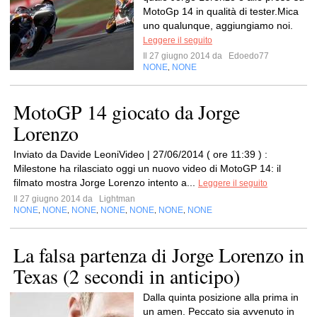
MotoGp 14 in qualità di tester.Mica
uno qualunque, aggiungiamo noi.
Leggere il seguito
Il 27 giugno 2014 da
Edoedo77
NONE
NONE
,
MotoGP 14 giocato da Jorge
Lorenzo
Inviato da Davide LeoniVideo | 27/06/2014 ( ore 11:39 ) :
Milestone ha rilasciato oggi un nuovo video di MotoGP 14: il
filmato mostra Jorge Lorenzo intento a...
Leggere il seguito
Il 27 giugno 2014 da
Lightman
NONE
NONE
NONE
NONE
NONE
NONE
NONE
,
,
,
,
,
,
La falsa partenza di Jorge Lorenzo in
Texas (2 secondi in anticipo)
Dalla quinta posizione alla prima in
un amen. Peccato sia avvenuto in