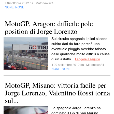
Il 09 ottobre 2012 da
Motonews24
NONE
NONE
,
MotoGP, Aragon: difficile pole
position di Jorge Lorenzo
Sul circuito spagnolo i piloti si sono
subito dati da fare perchè una
eventuale pioggia avrebbe falsato
delle qualifiche molto difficili a causa
di un asfalto...
Leggere il seguito
Il 29 settembre 2012 da
Motonews24
NONE
NONE
,
MotoGP, Misano: vittoria facile per
Jorge Lorenzo, Valentino Rossi torna
sul...
Lo spagnolo Jorge Lorenzo ha
dominato il Gp di San Marino