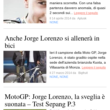
maniera scorretta. Con una falsa
partenza davvero anomala, di quasi
2 secondi sui...
Leggere il seguito
Il 14 aprile 2014 da
Aplusk
NONE
Anche Jorge Lorenzo si allenerà in
bici
Ieri il campione della Moto GP, Jorge
Lorenzo, è stato gradito ospite nella
sede dell'azienda brianzola Kuota, a
Villasanta di Monza.
Leggere il seguito
Il 27 marzo 2014 da
Bigfruit
NONE
NONE
,
MotoGP: Jorge Lorenzo, la sveglia è
suonata – Test Sepang P.3