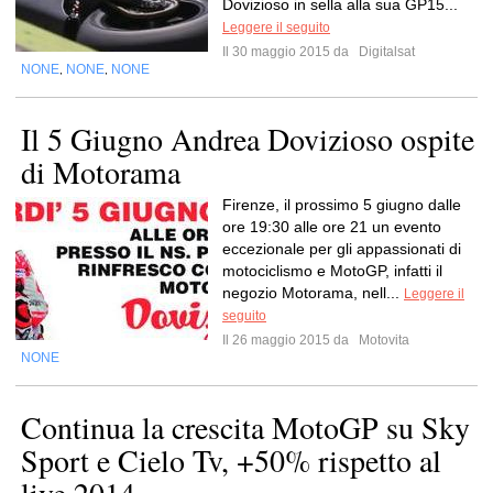
Dovizioso in sella alla sua GP15...
Leggere il seguito
Il 30 maggio 2015 da
Digitalsat
NONE
NONE
NONE
,
,
Il 5 Giugno Andrea Dovizioso ospite
di Motorama
Firenze, il prossimo 5 giugno dalle
ore 19:30 alle ore 21 un evento
eccezionale per gli appassionati di
motociclismo e MotoGP, infatti il
negozio Motorama, nell...
Leggere il
seguito
Il 26 maggio 2015 da
Motovita
NONE
Continua la crescita MotoGP su Sky
Sport e Cielo Tv, +50% rispetto al