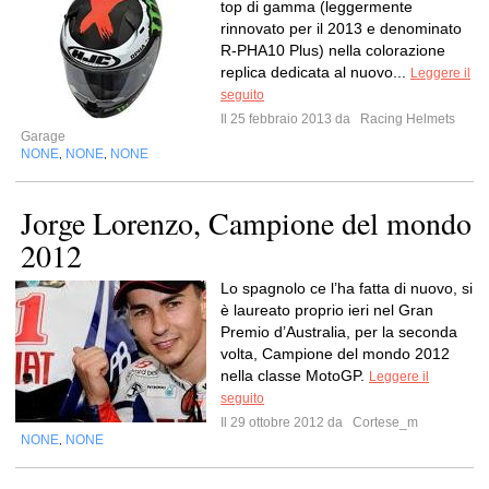
top di gamma (leggermente
rinnovato per il 2013 e denominato
R-PHA10 Plus) nella colorazione
replica dedicata al nuovo...
Leggere il
seguito
Il 25 febbraio 2013 da
Racing Helmets
Garage
NONE
NONE
NONE
,
,
Jorge Lorenzo, Campione del mondo
2012
Lo spagnolo ce l’ha fatta di nuovo, si
è laureato proprio ieri nel Gran
Premio d’Australia, per la seconda
volta, Campione del mondo 2012
nella classe MotoGP.
Leggere il
seguito
Il 29 ottobre 2012 da
Cortese_m
NONE
NONE
,