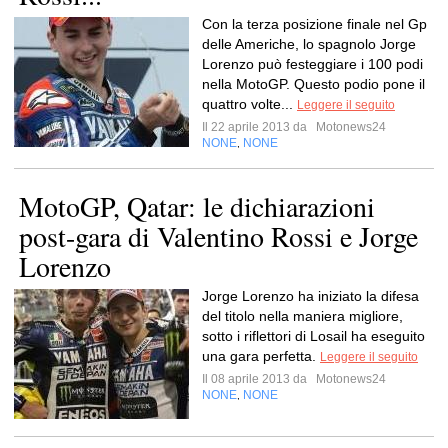
Con la terza posizione finale nel Gp
delle Americhe, lo spagnolo Jorge
Lorenzo può festeggiare i 100 podi
nella MotoGP. Questo podio pone il
quattro volte...
Leggere il seguito
Il 22 aprile 2013 da
Motonews24
NONE
NONE
,
MotoGP, Qatar: le dichiarazioni
post-gara di Valentino Rossi e Jorge
Lorenzo
Jorge Lorenzo ha iniziato la difesa
del titolo nella maniera migliore,
sotto i riflettori di Losail ha eseguito
una gara perfetta.
Leggere il seguito
Il 08 aprile 2013 da
Motonews24
NONE
NONE
,