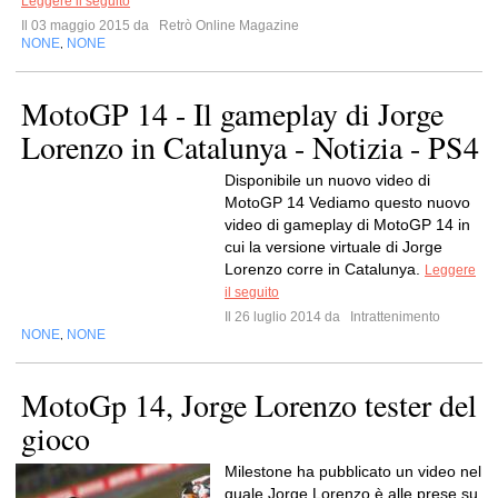
Leggere il seguito
Il 03 maggio 2015 da
Retrò Online Magazine
NONE
NONE
,
MotoGP 14 - Il gameplay di Jorge
Lorenzo in Catalunya - Notizia - PS4
Disponibile un nuovo video di
MotoGP 14 Vediamo questo nuovo
video di gameplay di MotoGP 14 in
cui la versione virtuale di Jorge
Lorenzo corre in Catalunya.
Leggere
il seguito
Il 26 luglio 2014 da
Intrattenimento
NONE
NONE
,
MotoGp 14, Jorge Lorenzo tester del
gioco
Milestone ha pubblicato un video nel
quale Jorge Lorenzo è alle prese su