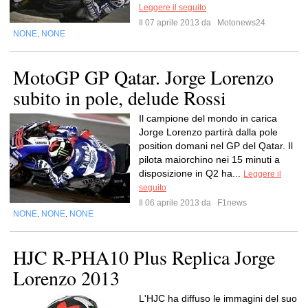
Leggere il seguito
Il 07 aprile 2013 da
Motonews24
NONE
NONE
,
MotoGP GP Qatar. Jorge Lorenzo
subito in pole, delude Rossi
Il campione del mondo in carica
Jorge Lorenzo partirà dalla pole
position domani nel GP del Qatar. Il
pilota maiorchino nei 15 minuti a
disposizione in Q2 ha...
Leggere il
seguito
Il 06 aprile 2013 da
F1news
NONE
NONE
NONE
,
,
HJC R-PHA10 Plus Replica Jorge
Lorenzo 2013
L'HJC ha diffuso le immagini del suo