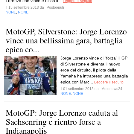
Lorenzo che vince e bissa il...
Leggere il seguito
Il 15 settembre 2013 da
Postpopuli
NONE
NONE
,
MotoGP, Silverstone: Jorge Lorenzo
vince una bellissima gara, battaglia
epica co...
Jorge Lorenzo vince di “forza” il GP
di Silverstone e diventa il nuovo
eroe del circuito, il pilota della
Yamaha ha intrapreso una battaglia
epica con Marc...
Leggere il seguito
Il 01 settembre 2013 da
Motonews24
NONE
NONE
,
MotoGP: Jorge Lorenzo caduta al
Sachsenring e rientro forse a
Indianapolis