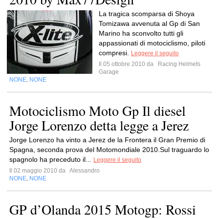
La tragica scomparsa di Shoya
Tomizawa avvenuta al Gp di San
Marino ha sconvolto tutti gli
appassionati di motociclismo, piloti
compresi.
Leggere il seguito
Il 05 ottobre 2010 da
Racing Helmets
Garage
NONE
NONE
,
Motociclismo Moto Gp Il diesel
Jorge Lorenzo detta legge a Jerez
Jorge Lorenzo ha vinto a Jerez de la Frontera il Gran Premio di
Spagna, seconda prova del Motomondiale 2010.Sul traguardo lo
spagnolo ha preceduto il...
Leggere il seguito
Il 02 maggio 2010 da
Alessandro
NONE
NONE
,
GP d’Olanda 2015 Motogp: Rossi