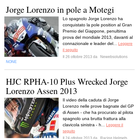
Jorge Lorenzo in pole a Motegi
Lo spagnolo Jorge Lorenzo ha
conquistato la pole position al Gran
Premio del Giappone, penultima
prova del mondiale 2013, davanti al
connazionale e leader del...
Leggere
il seguito
Il 26 ottobre 2013 da
Newebsolutions
NONE
HJC RPHA-10 Plus Wrecked Jorge
Lorenzo Assen 2013
Il video della caduta di Jorge
Lorenzo nelle prove bagnate del GP
di Assen - che ha procurato al pilota
spagnolo una brutta frattura alla
clavicola sinistra - h...
Leggere il
seguito
Il 24 ottobre 2013 da
Racing Helmets