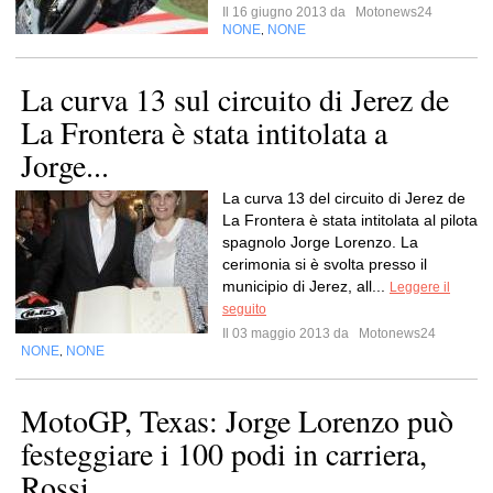
Il 16 giugno 2013 da
Motonews24
NONE
NONE
,
La curva 13 sul circuito di Jerez de
La Frontera è stata intitolata a
Jorge...
La curva 13 del circuito di Jerez de
La Frontera è stata intitolata al pilota
spagnolo Jorge Lorenzo. La
cerimonia si è svolta presso il
municipio di Jerez, all...
Leggere il
seguito
Il 03 maggio 2013 da
Motonews24
NONE
NONE
,
MotoGP, Texas: Jorge Lorenzo può
festeggiare i 100 podi in carriera,
Rossi...