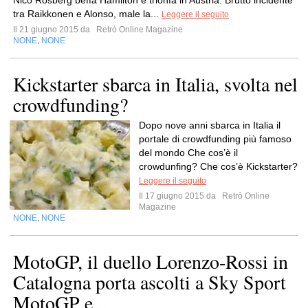
Nico Rosberg beffa Hamilton e trionfa in Austria. Brutto incidente
tra Raikkonen e Alonso, male la...
Leggere il seguito
Il 21 giugno 2015 da
Retrò Online Magazine
NONE
NONE
,
Kickstarter sbarca in Italia, svolta nel
crowdfunding?
Dopo nove anni sbarca in Italia il
portale di crowdfunding più famoso
del mondo Che cos’è il
crowdunfing? Che cos’è Kickstarter?
Leggere il seguito
Il 17 giugno 2015 da
Retrò Online
Magazine
NONE
NONE
,
MotoGP, il duello Lorenzo-Rossi in
Catalogna porta ascolti a Sky Sport
MotoGP e...