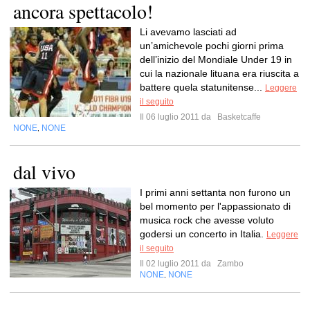
ancora spettacolo!
Li avevamo lasciati ad
un’amichevole pochi giorni prima
dell’inizio del Mondiale Under 19 in
cui la nazionale lituana era riuscita a
battere quela statunitense...
Leggere
il seguito
Il 06 luglio 2011 da
Basketcaffe
NONE
NONE
,
dal vivo
I primi anni settanta non furono un
bel momento per l'appassionato di
musica rock che avesse voluto
godersi un concerto in Italia.
Leggere
il seguito
Il 02 luglio 2011 da
Zambo
NONE
NONE
,