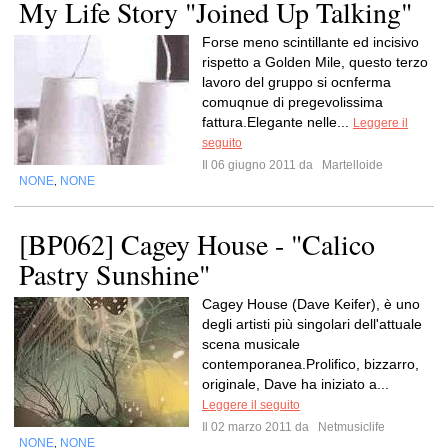
My Life Story "Joined Up Talking"
Forse meno scintillante ed incisivo
rispetto a Golden Mile, questo terzo
lavoro del gruppo si ocnferma
comuqnue di pregevolissima
fattura.Elegante nelle...
Leggere il
seguito
Il 06 giugno 2011 da
Martelloide
NONE
NONE
,
[BP062] Cagey House - "Calico
Pastry Sunshine"
Cagey House (Dave Keifer), è uno
degli artisti più singolari dell'attuale
scena musicale
contemporanea.Prolifico, bizzarro,
originale, Dave ha iniziato a...
Leggere il seguito
Il 02 marzo 2011 da
Netmusiclife
NONE
NONE
,