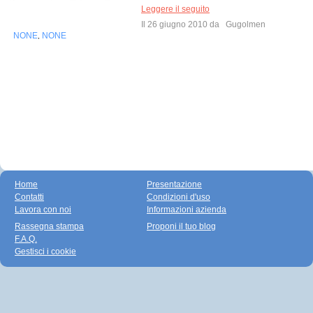
Leggere il seguito
Il 26 giugno 2010 da
Gugolmen
NONE
NONE
,
Home
Presentazione
Contatti
Condizioni d'uso
Lavora con noi
Informazioni azienda
Rassegna stampa
Proponi il tuo blog
F.A.Q.
Gestisci i cookie