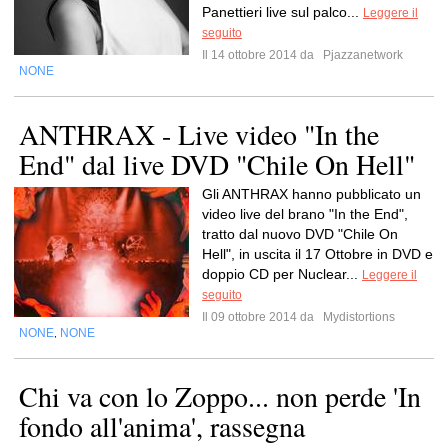
Panettieri live sul palco...
Leggere il
seguito
Il 14 ottobre 2014 da
Pjazzanetwork
NONE
ANTHRAX - Live video "In the
End" dal live DVD "Chile On Hell"
Gli ANTHRAX hanno pubblicato un
video live del brano "In the End",
tratto dal nuovo DVD "Chile On
Hell", in uscita il 17 Ottobre in DVD e
doppio CD per Nuclear...
Leggere il
seguito
Il 09 ottobre 2014 da
Mydistortions
NONE
NONE
,
Chi va con lo Zoppo... non perde 'In
fondo all'anima', rassegna