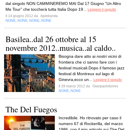
dal singolo NON CAMMINEREMO MAI Dal 17 Giugno “Un Altro
Me Tour” che toccherà tutta Italia Dopo 19...
Leggere il seguito
Il 14 giugno 2012 da
Apietrarota
NONE
NONE
NONE
NONE
,
,
,
Basilea..dal 26 ottobre al 15
novembre 2012..musica..al caldo..
Bisogna dare atto ai nostri vicini di
frontiera che ci sanno fare con i
festival musicali.Dopo il famoso jazz
festival di Montreux sul lago di
Ginevra,ecco un...
Leggere il seguito
Il 28 marzo 2012 da
Gianpaolotorres
NONE
NONE
,
The Del Fuegos
Incredibile. Ho ritrovato per caso il
numero 67 di Rockerilla, del marzo
1986, con il mio articolo sui The Del