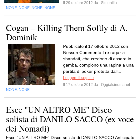
Il 29 ottobre 2012 da
Simonilla
NONE
NONE
NONE
NONE
,
,
,
Cogan – Killing Them Softly di A.
Dominik
Pubblicato il 17 ottobre 2012 con
Nessun Commento Tre ragazzi
sbandati, che credono di essere in
gamba, compiono una rapina a una
partita di poker protetta dall...
Leggere il seguito
Il 17 ottobre 2012 da
Oggialcinemanet
NONE
NONE
,
Esce "UN ALTRO ME" Disco
solista di DANILO SACCO (ex voce
dei Nomadi)
Esce “UN ALTRO ME” Disco solista di DANILO SACCO Anticipato