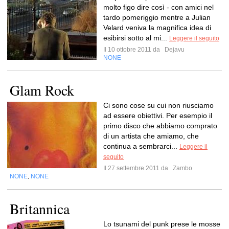
molto figo dire così - con amici nel
tardo pomeriggio mentre a Julian
Velard veniva la magnifica idea di
esibirsi sotto al mi...
Leggere il seguito
Il 10 ottobre 2011 da
Dejavu
NONE
Glam Rock
Ci sono cose su cui non riusciamo
ad essere obiettivi. Per esempio il
primo disco che abbiamo comprato
di un artista che amiamo, che
continua a sembrarci...
Leggere il
seguito
Il 27 settembre 2011 da
Zambo
NONE
NONE
,
Britannica
Lo tsunami del punk prese le mosse