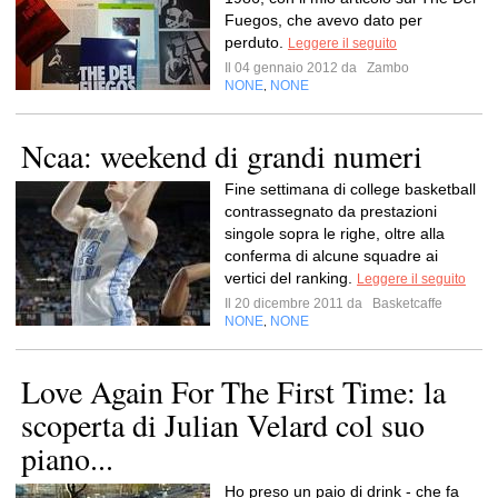
Fuegos, che avevo dato per
perduto.
Leggere il seguito
Il 04 gennaio 2012 da
Zambo
NONE
NONE
,
Ncaa: weekend di grandi numeri
Fine settimana di college basketball
contrassegnato da prestazioni
singole sopra le righe, oltre alla
conferma di alcune squadre ai
vertici del ranking.
Leggere il seguito
Il 20 dicembre 2011 da
Basketcaffe
NONE
NONE
,
Love Again For The First Time: la
scoperta di Julian Velard col suo
piano...
Ho preso un paio di drink - che fa