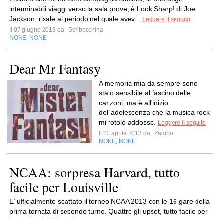
interminabili viaggi verso la sala prove, è Look Sharp! di Joe
Jackson; risale al periodo nel quale avev...
Leggere il seguito
Il 07 giugno 2013 da
Scribacchina
NONE
NONE
,
Dear Mr Fantasy
A memoria mia da sempre sono
stato sensibile al fascino delle
canzoni, ma è all'inizio
dell'adolescenza che la musica rock
mi rotolò addosso.
Leggere il seguito
Il 23 aprile 2013 da
Zambo
NONE
NONE
,
NCAA: sorpresa Harvard, tutto
facile per Louisville
E’ ufficialmente scattato il torneo NCAA 2013 con le 16 gare della
prima tornata di secondo turno. Quattro gli upset, tutto facile per