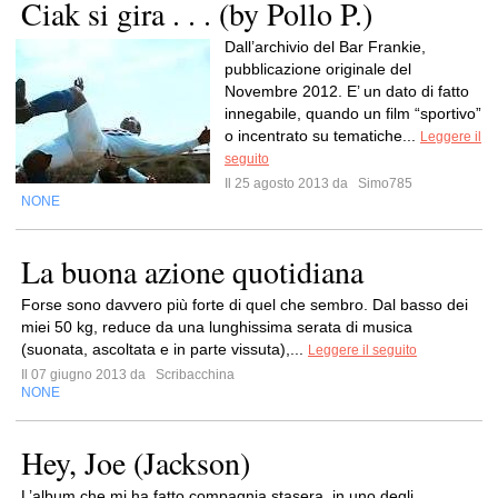
Ciak si gira . . . (by Pollo P.)
Dall’archivio del Bar Frankie,
pubblicazione originale del
Novembre 2012. E’ un dato di fatto
innegabile, quando un film “sportivo”
o incentrato su tematiche...
Leggere il
seguito
Il 25 agosto 2013 da
Simo785
NONE
La buona azione quotidiana
Forse sono davvero più forte di quel che sembro. Dal basso dei
miei 50 kg, reduce da una lunghissima serata di musica
(suonata, ascoltata e in parte vissuta),...
Leggere il seguito
Il 07 giugno 2013 da
Scribacchina
NONE
Hey, Joe (Jackson)
L’album che mi ha fatto compagnia stasera, in uno degli