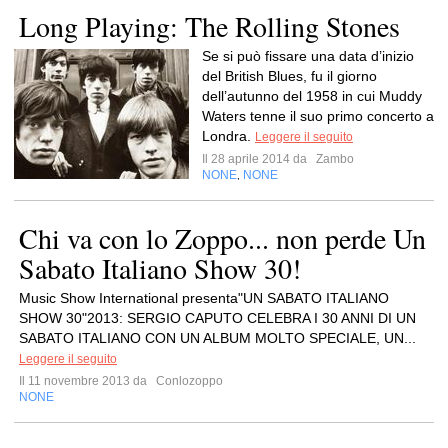
Long Playing: The Rolling Stones
Se si può fissare una data d’inizio
del British Blues, fu il giorno
dell’autunno del 1958 in cui Muddy
Waters tenne il suo primo concerto a
Londra.
Leggere il seguito
Il 28 aprile 2014 da
Zambo
NONE
NONE
,
Chi va con lo Zoppo... non perde Un
Sabato Italiano Show 30!
Music Show International presenta"UN SABATO ITALIANO
SHOW 30"2013: SERGIO CAPUTO CELEBRA I 30 ANNI DI UN
SABATO ITALIANO CON UN ALBUM MOLTO SPECIALE, UN...
Leggere il seguito
Il 11 novembre 2013 da
Conlozoppo
NONE