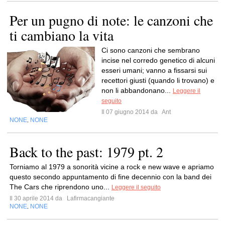
Per un pugno di note: le canzoni che
ti cambiano la vita
Ci sono canzoni che sembrano
incise nel corredo genetico di alcuni
esseri umani; vanno a fissarsi sui
recettori giusti (quando li trovano) e
non li abbandonano...
Leggere il
seguito
Il 07 giugno 2014 da
Ant
NONE
NONE
,
Back to the past: 1979 pt. 2
Torniamo al 1979 a sonorità vicine a rock e new wave e apriamo
questo secondo appuntamento di fine decennio con la band dei
The Cars che riprendono uno...
Leggere il seguito
Il 30 aprile 2014 da
Lafirmacangiante
NONE
NONE
,