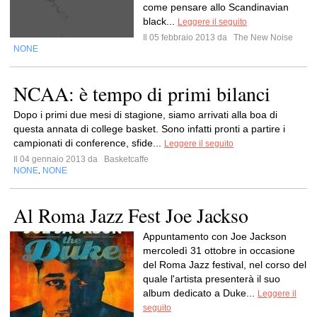
come pensare allo Scandinavian
black...
Leggere il seguito
Il 05 febbraio 2013 da
The New Noise
NONE
NCAA: è tempo di primi bilanci
Dopo i primi due mesi di stagione, siamo arrivati alla boa di
questa annata di college basket. Sono infatti pronti a partire i
campionati di conference, sfide...
Leggere il seguito
Il 04 gennaio 2013 da
Basketcaffe
NONE
NONE
,
Al Roma Jazz Fest Joe Jackso
Appuntamento con Joe Jackson
mercoledì 31 ottobre in occasione
del Roma Jazz festival, nel corso del
quale l'artista presenterà il suo
album dedicato a Duke...
Leggere il
seguito