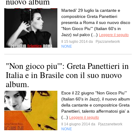
nuovo album
Martedi' 29 luglio la cantante e
compositrice Greta Panettieri
presenta a Roma il suo nuovo disco
"Non Gioco Piu'" (Italian 60's in
Jazz) sul palco (...)
Leggere il seguito
Il 15 luglio 2014 da
Pjazzanetwork
NONE
"Non gioco piu'": Greta Panettieri in
Italia e in Brasile con il suo nuovo
album.
Esce il 22 giugno "Non Gioco Piu'"
(Italian 60's in Jazz), il nuovo album
della cantante e compositrice Greta
Panettieri, talento affermatosi gia' a
(...)
Leggere il seguito
Il 14 giugno 2014 da
Pjazzanetwork
NONE