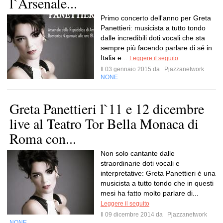
l`Arsenale...
Primo concerto dell'anno per Greta
Panettieri: musicista a tutto tondo
dalle incredibili doti vocali che sta
sempre più facendo parlare di sé in
Italia e...
Leggere il seguito
Il 03 gennaio 2015 da
Pjazzanetwork
NONE
Greta Panettieri l`11 e 12 dicembre
live al Teatro Tor Bella Monaca di
Roma con...
Non solo cantante dalle
straordinarie doti vocali e
interpretative: Greta Panettieri è una
musicista a tutto tondo che in questi
mesi ha fatto molto parlare di...
Leggere il seguito
Il 09 dicembre 2014 da
Pjazzanetwork
NONE