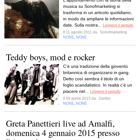
L'appuntamento con la storia della
musica su Sonofmarketing si
trasforma in un articolo quotidiano,
in modo da ampliare le informazioni
date. Sulla nostra...
Leggere il seguito
Il 11 agosto 2011 da
Sonofmarketing
NONE
NONE
,
Teddy boys, mod e rocker
C’è una tradizione della gioventù
britannica di organizzarsi in gang.
Detto così sembra il titolo di un
foglio scandalistico. In realtà c’è un
piacere nel...
Leggere il seguito
Il 09 aprile 2015 da
Zambo
NONE
NONE
,
Greta Panettieri live ad Amalfi,
domenica 4 gennaio 2015 presso