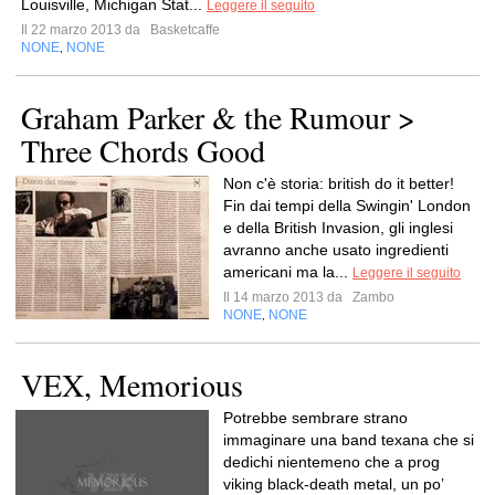
Louisville, Michigan Stat...
Leggere il seguito
Il 22 marzo 2013 da
Basketcaffe
NONE
NONE
,
Graham Parker & the Rumour >
Three Chords Good
Non c'è storia: british do it better!
Fin dai tempi della Swingin' London
e della British Invasion, gli inglesi
avranno anche usato ingredienti
americani ma la...
Leggere il seguito
Il 14 marzo 2013 da
Zambo
NONE
NONE
,
VEX, Memorious
Potrebbe sembrare strano
immaginare una band texana che si
dedichi nientemeno che a prog
viking black-death metal, un po’