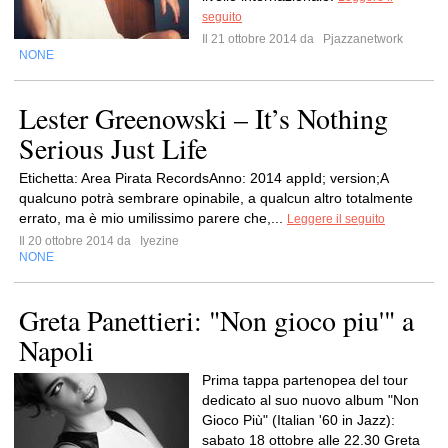
seguito
Il 21 ottobre 2014 da
Pjazzanetwork
NONE
Lester Greenowski – It’s Nothing
Serious Just Life
Etichetta: Area Pirata RecordsAnno: 2014 appId; version;A
qualcuno potrà sembrare opinabile, a qualcun altro totalmente
errato, ma è mio umilissimo parere che,...
Leggere il seguito
Il 20 ottobre 2014 da
Iyezine
NONE
Greta Panettieri: "Non gioco piu'" a
Napoli
Prima tappa partenopea del tour
dedicato al suo nuovo album "Non
Gioco Più" (Italian '60 in Jazz):
sabato 18 ottobre alle 22.30 Greta