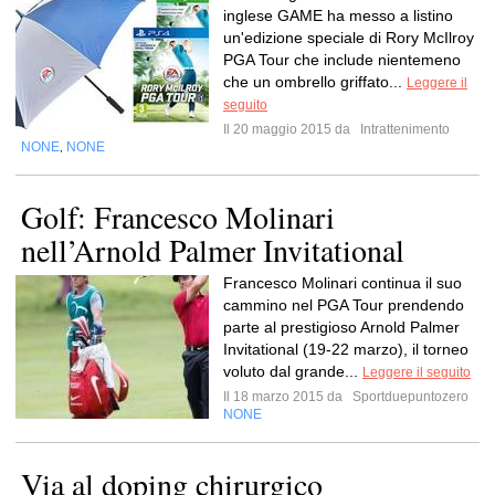
inglese GAME ha messo a listino
un'edizione speciale di Rory McIlroy
PGA Tour che include nientemeno
che un ombrello griffato...
Leggere il
seguito
Il 20 maggio 2015 da
Intrattenimento
NONE
NONE
,
Golf: Francesco Molinari
nell’Arnold Palmer Invitational
Francesco Molinari continua il suo
cammino nel PGA Tour prendendo
parte al prestigioso Arnold Palmer
Invitational (19-22 marzo), il torneo
voluto dal grande...
Leggere il seguito
Il 18 marzo 2015 da
Sportduepuntozero
NONE
Via al doping chirurgico