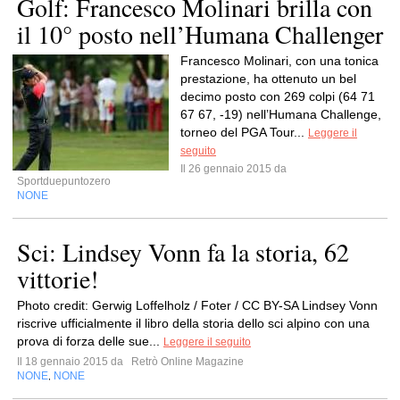
Golf: Francesco Molinari brilla con
il 10° posto nell’Humana Challenger
Francesco Molinari, con una tonica
prestazione, ha ottenuto un bel
decimo posto con 269 colpi (64 71
67 67, -19) nell’Humana Challenge,
torneo del PGA Tour...
Leggere il
seguito
Il 26 gennaio 2015 da
Sportduepuntozero
NONE
Sci: Lindsey Vonn fa la storia, 62
vittorie!
Photo credit: Gerwig Loffelholz / Foter / CC BY-SA Lindsey Vonn
riscrive ufficialmente il libro della storia dello sci alpino con una
prova di forza delle sue...
Leggere il seguito
Il 18 gennaio 2015 da
Retrò Online Magazine
NONE
NONE
,