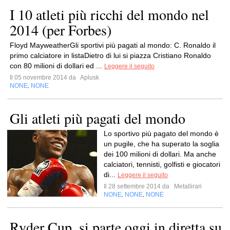
I 10 atleti più ricchi del mondo nel
2014 (per Forbes)
Floyd MayweatherGli sportivi più pagati al mondo: C. Ronaldo il
primo calciatore in listaDietro di lui si piazza Cristiano Ronaldo
con 80 milioni di dollari ed ...
Leggere il seguito
Il 05 novembre 2014 da
Aplusk
NONE
NONE
,
Gli atleti più pagati del mondo
Lo sportivo più pagato del mondo è
un pugile, che ha superato la soglia
dei 100 milioni di dollari. Ma anche
calciatori, tennisti, golfisti e giocatori
di...
Leggere il seguito
Il 28 settembre 2014 da
Metallirari
NONE
NONE
NONE
,
,
Ryder Cup, si parte oggi in diretta su