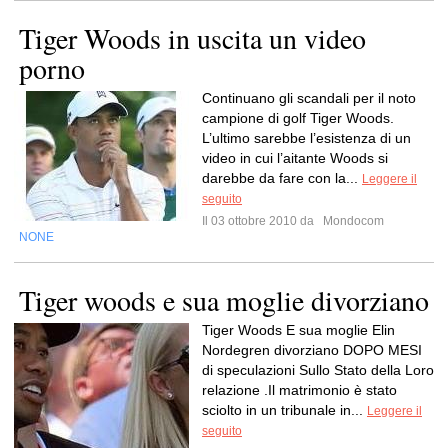
Tiger Woods in uscita un video
porno
Continuano gli scandali per il noto
campione di golf Tiger Woods.
L’ultimo sarebbe l’esistenza di un
video in cui l’aitante Woods si
darebbe da fare con la...
Leggere il
seguito
Il 03 ottobre 2010 da
Mondocom
NONE
Tiger woods e sua moglie divorziano
Tiger Woods E sua moglie Elin
Nordegren divorziano DOPO MESI
di speculazioni Sullo Stato della Loro
relazione .Il matrimonio è stato
sciolto in un tribunale in...
Leggere il
seguito