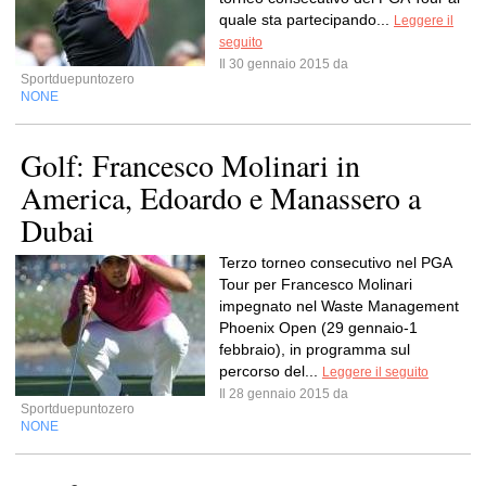
quale sta partecipando...
Leggere il
seguito
Il 30 gennaio 2015 da
Sportduepuntozero
NONE
Golf: Francesco Molinari in
America, Edoardo e Manassero a
Dubai
Terzo torneo consecutivo nel PGA
Tour per Francesco Molinari
impegnato nel Waste Management
Phoenix Open (29 gennaio-1
febbraio), in programma sul
percorso del...
Leggere il seguito
Il 28 gennaio 2015 da
Sportduepuntozero
NONE