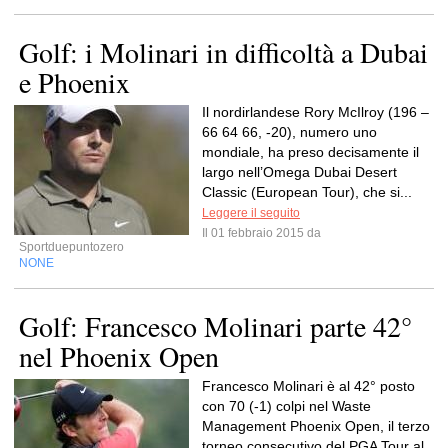
Golf: i Molinari in difficoltà a Dubai
e Phoenix
Il nordirlandese Rory McIlroy (196 –
66 64 66, -20), numero uno
mondiale, ha preso decisamente il
largo nell’Omega Dubai Desert
Classic (European Tour), che si...
Leggere il seguito
Il 01 febbraio 2015 da
Sportduepuntozero
NONE
Golf: Francesco Molinari parte 42°
nel Phoenix Open
Francesco Molinari è al 42° posto
con 70 (-1) colpi nel Waste
Management Phoenix Open, il terzo
torneo consecutivo del PGA Tour al