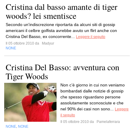
Cristina dal basso amante di tiger
woods? lei smentisce
Secondo un'indiscrezione riportarta da alcuni siti di gossip
americani il celbre golfista avrebbe avuto un flirt anche con
Cristina Del Basso, ex concorrente...
Leggere il seguito
Il 05 ottobre 2010 da
Madyur
NONE
Cristina Del Basso: avventura con
Tiger Woods
Non c’è giorno in cui non veniamo
bombardati dalle notizie di gossip
che spesso riguardano persone
assolutamente sconosciute e che
nel 90% dei casi non sono...
Leggere
il seguito
Il 05 ottobre 2010 da
Pamelaferrara
NONE
NONE
,