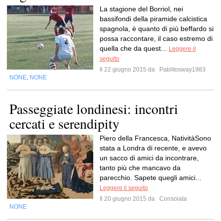
La stagione del Borriol, nei
bassifondi della piramide calcistica
spagnola, è quanto di più beffardo si
possa raccontare, il caso estremo di
quella che da quest...
Leggere il
seguito
Il 22 giugno 2015 da
Pablitosway1983
NONE
NONE
,
Passeggiate londinesi: incontri
cercati e serendipity
Piero della Francesca, NativitàSono
stata a Londra di recente, e avevo
un sacco di amici da incontrare,
tanto più che mancavo da
parecchio. Sapete quegli amici...
Leggere il seguito
Il 20 giugno 2015 da
Consolata
NONE