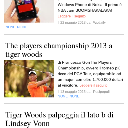
Windows Phone di Nokia. Il primo è
NBA Jam BOOMSHAKALAKA!
Leggere il seguito
Il 22 maggio 2013 da
Wpdaily
NONE
NONE
,
The players championship 2013 a
tiger woods
di Francesco GoriThe Players
Championship, ovvero il torneo più
ricco del PGA Tour, equiparabile ad
un major, con oltre 1.700.000 dollari
al vincitore.
Leggere il seguito
Il 13 maggio 2013 da
Postpopuli
NONE
NONE
,
Tiger Woods palpeggia il lato b di
Lindsey Vonn