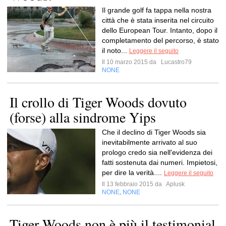
Il grande golf fa tappa nella nostra
città che è stata inserita nel circuito
dello European Tour. Intanto, dopo il
completamento del percorso, è stato
il noto...
Leggere il seguito
Il 10 marzo 2015 da
Lucastro79
NONE
Il crollo di Tiger Woods dovuto
(forse) alla sindrome Yips
Che il declino di Tiger Woods sia
inevitabilmente arrivato al suo
prologo credo sia nell'evidenza dei
fatti sostenuta dai numeri. Impietosi,
per dire la verità....
Leggere il seguito
Il 13 febbraio 2015 da
Aplusk
NONE
NONE
,
Tiger Woods non è più il testimonial