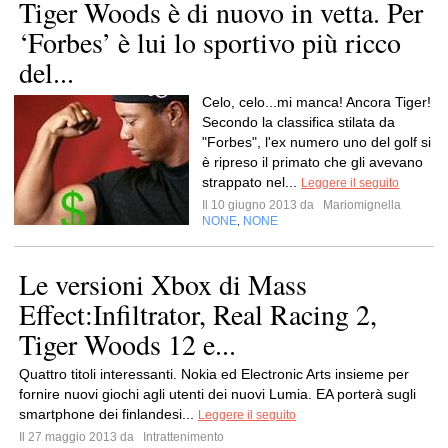
Tiger Woods è di nuovo in vetta. Per
‘Forbes’ è lui lo sportivo più ricco
del...
Celo, celo...mi manca! Ancora Tiger!
Secondo la classifica stilata da
"Forbes", l'ex numero uno del golf si
è ripreso il primato che gli avevano
strappato nel...
Leggere il seguito
Il 10 giugno 2013 da
Mariomignella
NONE
NONE
,
Le versioni Xbox di Mass
Effect:Infiltrator, Real Racing 2,
Tiger Woods 12 e...
Quattro titoli interessanti. Nokia ed Electronic Arts insieme per
fornire nuovi giochi agli utenti dei nuovi Lumia. EA porterà sugli
smartphone dei finlandesi...
Leggere il seguito
Il 27 maggio 2013 da
Intrattenimento