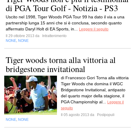
di PGA Tour Golf - Notizia - PS3
Uscito nel 1998, Tiger Woods PGA Tour 99 ha dato il via a una
partnership lunga 15 anni che si è conclusa, secondo quanto
affermato Daryl Holt di EA Sports, in...
Leggere il seguito
Il 29 ottobre 2013 da
Intrattenimento
NONE
NONE
,
Tiger woods torna alla vittoria al
bridgestone invitational
di Francesco Gori Torna alla vittoria
Tiger Woods che domina il WGC
Bridgestone Invitational, antipasto
del quarto major della stagione, il
PGA Championship al...
Leggere il
seguito
Il 05 agosto 2013 da
Postpopuli
NONE
NONE
,