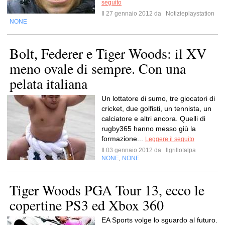
seguito
Il 27 gennaio 2012 da
Notizieplaystation
NONE
Bolt, Federer e Tiger Woods: il XV
meno ovale di sempre. Con una
pelata italiana
Un lottatore di sumo, tre giocatori di
cricket, due golfisti, un tennista, un
calciatore e altri ancora. Quelli di
rugby365 hanno messo giù la
formazione...
Leggere il seguito
Il 03 gennaio 2012 da
Ilgrillotalpa
NONE
NONE
,
Tiger Woods PGA Tour 13, ecco le
copertine PS3 ed Xbox 360
EA Sports volge lo sguardo al futuro.