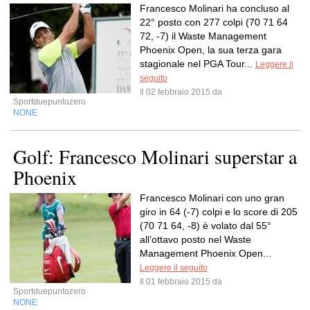
Francesco Molinari ha concluso al
22° posto con 277 colpi (70 71 64
72, -7) il Waste Management
Phoenix Open, la sua terza gara
stagionale nel PGA Tour...
Leggere il
seguito
Il 02 febbraio 2015 da
Sportduepuntozero
NONE
Golf: Francesco Molinari superstar a
Phoenix
Francesco Molinari con uno gran
giro in 64 (-7) colpi e lo score di 205
(70 71 64, -8) è volato dal 55°
all’ottavo posto nel Waste
Management Phoenix Open...
Leggere il seguito
Il 01 febbraio 2015 da
Sportduepuntozero
NONE