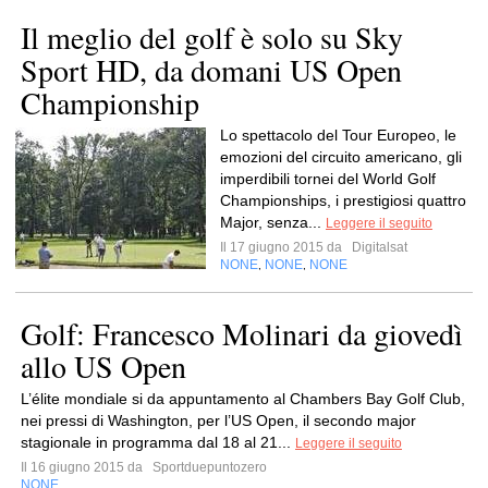
Il meglio del golf è solo su Sky
Sport HD, da domani US Open
Championship
Lo spettacolo del Tour Europeo, le
emozioni del circuito americano, gli
imperdibili tornei del World Golf
Championships, i prestigiosi quattro
Major, senza...
Leggere il seguito
Il 17 giugno 2015 da
Digitalsat
NONE
NONE
NONE
,
,
Golf: Francesco Molinari da giovedì
allo US Open
L’élite mondiale si da appuntamento al Chambers Bay Golf Club,
nei pressi di Washington, per l’US Open, il secondo major
stagionale in programma dal 18 al 21...
Leggere il seguito
Il 16 giugno 2015 da
Sportduepuntozero
NONE