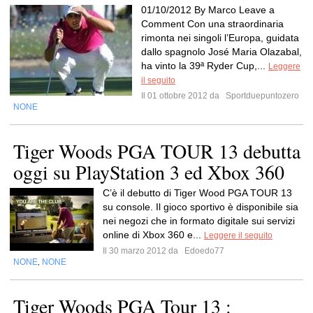
01/10/2012 By Marco Leave a
Comment Con una straordinaria
rimonta nei singoli l’Europa, guidata
dallo spagnolo José Maria Olazabal,
ha vinto la 39ª Ryder Cup,...
Leggere
il seguito
Il 01 ottobre 2012 da
Sportduepuntozero
NONE
Tiger Woods PGA TOUR 13 debutta
oggi su PlayStation 3 ed Xbox 360
C’è il debutto di Tiger Wood PGA TOUR 13
su console. Il gioco sportivo è disponibile sia
nei negozi che in formato digitale sui servizi
online di Xbox 360 e...
Leggere il seguito
Il 30 marzo 2012 da
Edoedo77
NONE
NONE
,
Tiger Woods PGA Tour 13 :