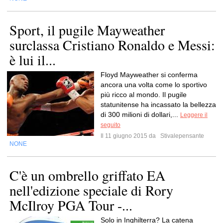
Sport, il pugile Mayweather
surclassa Cristiano Ronaldo e Messi:
è lui il...
Floyd Mayweather si conferma
ancora una volta come lo sportivo
più ricco al mondo. Il pugile
statunitense ha incassato la bellezza
di 300 milioni di dollari,...
Leggere il
seguito
Il 11 giugno 2015 da
Stivalepensante
NONE
C'è un ombrello griffato EA
nell'edizione speciale di Rory
McIlroy PGA Tour -...
Solo in Inghilterra? La catena