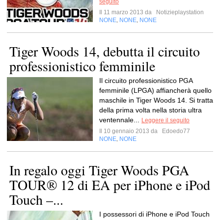
seguito
Il 11 marzo 2013 da
Notizieplaystation
NONE
NONE
NONE
,
,
Tiger Woods 14, debutta il circuito
professionistico femminile
Il circuito professionistico PGA
femminile (LPGA) affiancherà quello
maschile in Tiger Woods 14. Si tratta
della prima volta nella storia ultra
ventennale...
Leggere il seguito
Il 10 gennaio 2013 da
Edoedo77
NONE
NONE
,
In regalo oggi Tiger Woods PGA
TOUR® 12 di EA per iPhone e iPod
Touch –...
I possessori di iPhone e iPod Touch