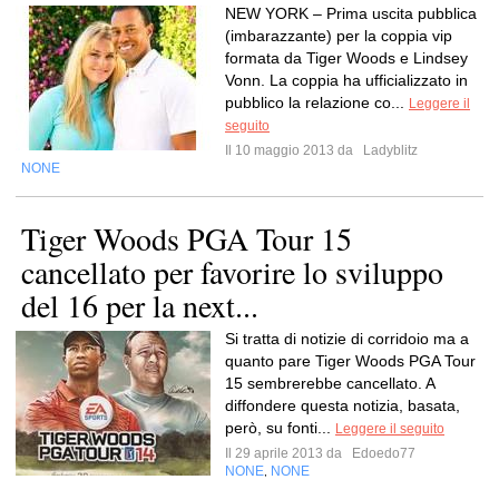
NEW YORK – Prima uscita pubblica
(imbarazzante) per la coppia vip
formata da Tiger Woods e Lindsey
Vonn. La coppia ha ufficializzato in
pubblico la relazione co...
Leggere il
seguito
Il 10 maggio 2013 da
Ladyblitz
NONE
Tiger Woods PGA Tour 15
cancellato per favorire lo sviluppo
del 16 per la next...
Si tratta di notizie di corridoio ma a
quanto pare Tiger Woods PGA Tour
15 sembrerebbe cancellato. A
diffondere questa notizia, basata,
però, su fonti...
Leggere il seguito
Il 29 aprile 2013 da
Edoedo77
NONE
NONE
,