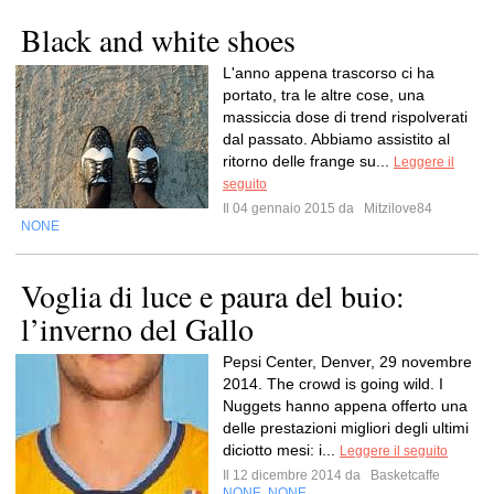
Black and white shoes
L'anno appena trascorso ci ha
portato, tra le altre cose, una
massiccia dose di trend rispolverati
dal passato. Abbiamo assistito al
ritorno delle frange su...
Leggere il
seguito
Il 04 gennaio 2015 da
Mitzilove84
NONE
Voglia di luce e paura del buio:
l’inverno del Gallo
Pepsi Center, Denver, 29 novembre
2014. The crowd is going wild. I
Nuggets hanno appena offerto una
delle prestazioni migliori degli ultimi
diciotto mesi: i...
Leggere il seguito
Il 12 dicembre 2014 da
Basketcaffe
NONE
NONE
,