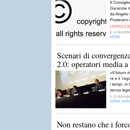
Il Consigli
Garanzie n
da Angelo 
Posteraro e
Leggere il s
Il 14 dicem
NONE
Scenari di convergenza 
2.0: operatori media a
«Il futuro è
re e il 're
i tempi, in
senza legis
Il 13 dicem
NONE
NON
,
Non restano che i forc