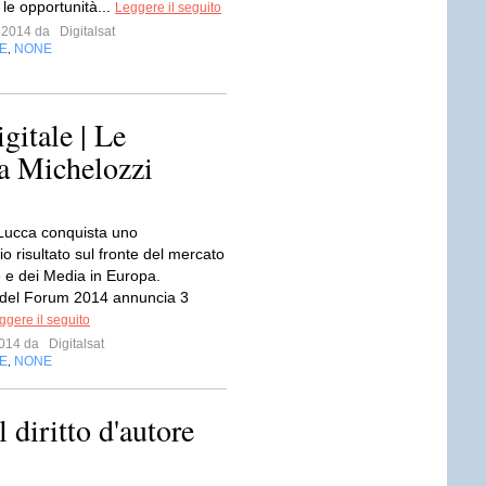
le opportunità...
Leggere il seguito
o 2014 da
Digitalsat
E
NONE
,
itale | Le
ea Michelozzi
i Lucca conquista uno
io risultato sul fronte del mercato
e e dei Media in Europa.
 del Forum 2014 annuncia 3
ggere il seguito
 2014 da
Digitalsat
E
NONE
,
l diritto d'autore