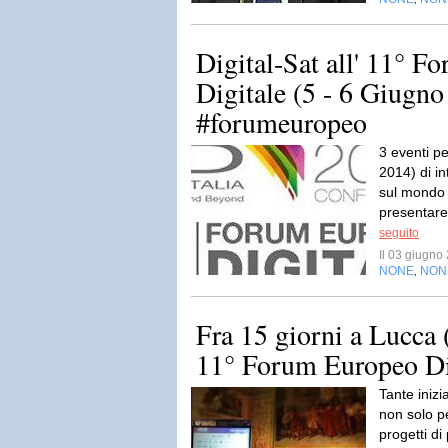
Digital-Sat all' 11° 
Digitale (5 - 6 Giugno
#forumeuropeo
3 eventi p
2014) di in
sul mondo d
presentare
seguito
Il 03 giugn
NONE
NON
,
Fra 15 giorni a Lucca 
11° Forum Europeo Dig
Tante inizi
non solo p
progetti di