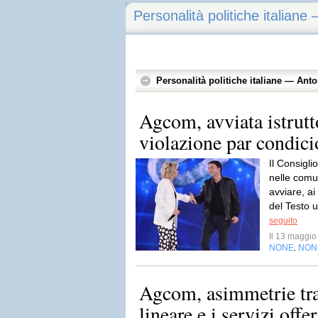
Personalità politiche italiane
Personalità politiche italiane — Ant
Agcom, avviata istrutt
violazione par condici
Il Consigli
nelle comu
avviare, ai
del Testo u
seguito
Il 13 maggi
NONE
NON
,
Agcom, asimmetrie tra
lineare e i servizi offer