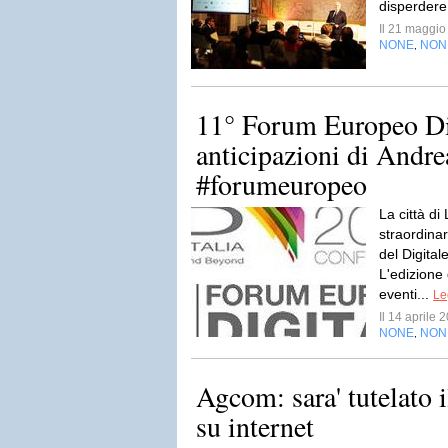
disperdere 
Il 21 maggi
NONE
NON
,
11° Forum Europeo Dig
anticipazioni di Andr
#forumeuropeo
La città d
straordinar
del Digital
L'edizione
eventi...
Le
Il 14 aprile
NONE
NON
,
Agcom: sara' tutelato i
su internet