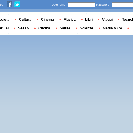
 su
Username
Password
ocietà
Cultura
Cinema
Musica
Libri
Viaggi
Tecnol
er Lei
Sesso
Cucina
Salute
Scienze
Media & Co