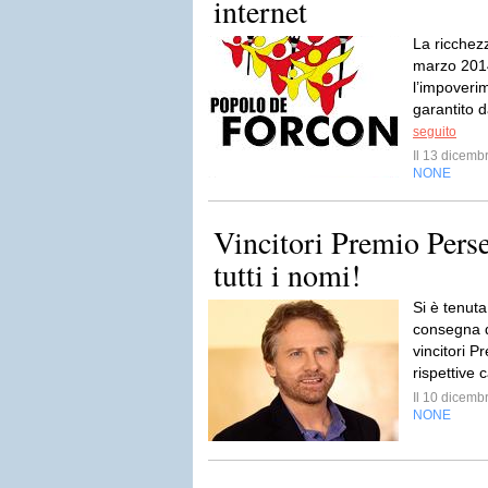
internet
La ricchezz
marzo 2014 
l’impoveri
garantito d
seguito
Il 13 dicem
NONE
Vincitori Premio Pers
tutti i nomi!
Si è tenuta
consegna d
vincitori 
rispettive 
Il 10 dicem
NONE