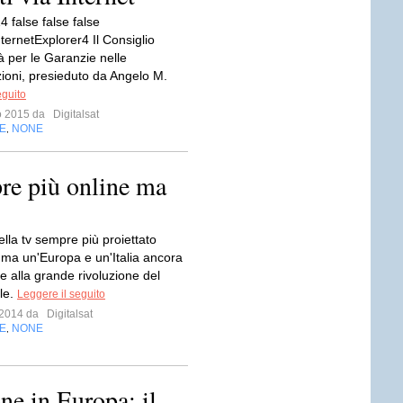
 false false false
ternetExplorer4 Il Consiglio
tà per le Garanzie nelle
oni, presieduto da Angelo M.
eguito
io 2015 da
Digitalsat
E
NONE
,
re più online ma
lla tv sempre più proiettato
, ma un'Europa e un'Italia ancora
e alla grande rivoluzione del
le.
Leggere il seguito
e 2014 da
Digitalsat
E
NONE
,
one in Europa: il