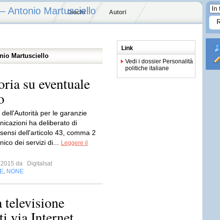
 — Antonio Martusciello
Giochi
Autori
Link
onio Martusciello
Vedi i dossier Personalità
politiche italiane
oria su eventuale
o
o dell'Autorità per le garanzie
nicazioni ha deliberato di
 sensi dell'articolo 43, comma 2
nico dei servizi di...
Leggere il
o 2015 da
Digitalsat
E
NONE
,
 televisione
ti via Internet