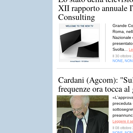
XII rapporto annuale
Consulting
Grande Con
Roma, nell
Nazionale 
presentato
Svolta...
Le
Il 30 ottobr
NONE
NON
,
Cardani (Agcom): ''Sul
frequenze ora tocca al 
«L'approva
preceduta d
sottosegre
preannuncia
Leggere il s
Il 08 ottobr
NONE
NON
,