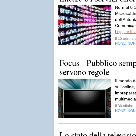
Normal 0 14
MicrosoftIn
dell'Autori
Comunicazi
Leggere il s
Il 15 genna
NONE
NON
,
Focus - Pubblico semp
servono regole
Il mondo de
sull'online
impreparat
multimedia
Il 30 ottobr
NONE
NON
,
Lo stato della televisi