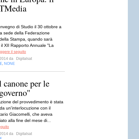
 ITMedia
vegno di Studio il 30 ottobre a
a sede della Federazione
della Stampa, quando sarà
 il XII Rapporto Annuale "La
ggere il seguito
e 2014 da
Digitalsat
E
NONE
,
 canone per le
governo''
zione del provvedimento è stata
a un'interlocuzione con il
tario Giacomelli, che aveva
to alla fine del mese di...
eguito
e 2014 da
Digitalsat
E