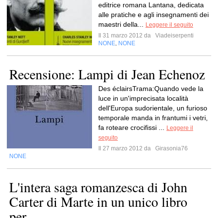
editrice romana Lantana, dedicata
alle pratiche e agli insegnamenti dei
maestri della...
Leggere il seguito
Il 31 marzo 2012 da
Viadeiserpenti
NONE
NONE
,
Recensione: Lampi di Jean Echenoz
Des éclairsTrama:Quando vede la
luce in un'imprecisata località
dell'Europa sudorientale, un furioso
temporale manda in frantumi i vetri,
fa roteare crocifissi ...
Leggere il
seguito
Il 27 marzo 2012 da
Girasonia76
NONE
L'intera saga romanzesca di John
Carter di Marte in un unico libro
per...