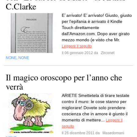
C.Clarke
E’ arrivato! E’ arrivato! Giusto, giusto
per l’epifania è arrivato il Kindle
Touch direttamente
dall’Amazon.com. Dopo aver girato
mezzo mondo (e visto che Mr.
Leggere il seguito
Il 06 gennaio 2012 da
Zirconet
NONE
NONE
,
Il magico oroscopo per l’anno che
verrà
ARIETE Smettetela di tirare testate
contro il muro: le cose stanno per
migliorare! Dovete solo prendere
coscienza che in amore è giunto il
momento di mettere...
Leggere il
seguito
Il 26 dicembre 2011 da
Masedomani