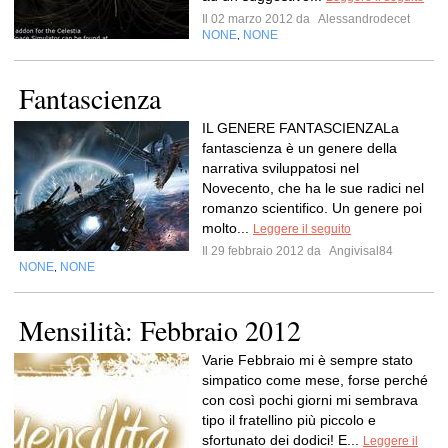
Il 02 marzo 2012 da
Alessandrodecet
NONE
NONE
,
Fantascienza
IL GENERE FANTASCIENZALa
fantascienza è un genere della
narrativa sviluppatosi nel
Novecento, che ha le sue radici nel
romanzo scientifico. Un genere poi
molto...
Leggere il seguito
Il 29 febbraio 2012 da
Angivisal84
NONE
NONE
,
Mensilità: Febbraio 2012
Varie Febbraio mi è sempre stato
simpatico come mese, forse perché
con così pochi giorni mi sembrava
tipo il fratellino più piccolo e
sfortunato dei dodici! E...
Leggere il