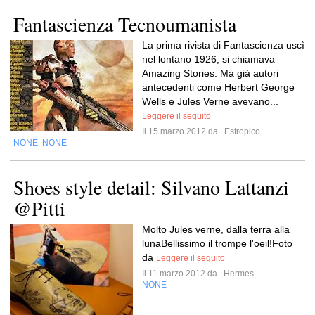
Fantascienza Tecnoumanista
La prima rivista di Fantascienza uscì
nel lontano 1926, si chiamava
Amazing Stories. Ma già autori
antecedenti come Herbert George
Wells e Jules Verne avevano...
Leggere il seguito
Il 15 marzo 2012 da
Estropico
NONE
NONE
,
Shoes style detail: Silvano Lattanzi
@Pitti
Molto Jules verne, dalla terra alla
lunaBellissimo il trompe l'oeil!Foto
da
Leggere il seguito
Il 11 marzo 2012 da
Hermes
NONE