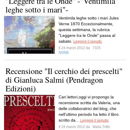
"Leggere tra le Onde" -"Ventimila
leghe sotto i mari"-
Ventimila leghe sotto i mari Jules
Verne 1870 Eccezionalmente,
questa settimana, la rubrica
"Leggere tra le Onde" passa al
sabato.
Leggere il seguito
Il 24 marzo 2012 da
7325
NONE
Recensione "Il cerchio dei prescelti"
di Gianluca Salmi (Pendragon
Edizioni)
Cari lettori,oggi vi propongo la
recensione scritta da Valeria, una
delle collaboratrici del blog, che
nell'ultimo periodo ha letto il libro
scritto da...
Leggere il seguito
Il 19 marzo 2012 da
Maila Tritto