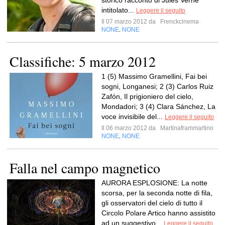
storico racconto di Jules Verne
intitolato...
Leggere il seguito
Il 07 marzo 2012 da
Frenckcinema
NONE
NONE
,
Classifiche: 5 marzo 2012
1 (5) Massimo Gramellini, Fai bei
sogni, Longanesi; 2 (3) Carlos Ruiz
Zafón, Il prigioniero del cielo,
Mondadori; 3 (4) Clara Sánchez, La
voce invisibile del...
Leggere il seguito
Il 06 marzo 2012 da
Martinaframmartino
NONE
NONE
,
Falla nel campo magnetico
AURORA ESPLOSIONE: La notte
scorsa, per la seconda notte di fila,
gli osservatori del cielo di tutto il
Circolo Polare Artico hanno assistito
ad un suggestivo...
Leggere il seguito