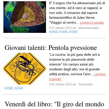
E' il sogno che ha attraversato più di
una mente, ed è caro ai ragazzi, e
non solo, il romanzo dal sapore
fantascientifico di Jules Verne
"Viaggio al centro...
Leggere il seguito
Il 07 ottobre 2011 da
Maestrarosalba
NONE
NONE
NONE
,
,
Giovani talenti: Pentola pvessione
“La cucina, la più gaia delle arti e
insieme la più piacevole delle
scienze” Un campo assai più
modesto degli altri, ma di grande
utilità pratica, correva l'ann...
Leggere
il seguito
Il 05 ottobre 2011 da
Torinostyle
NONE
NONE
,
Venerdì del libro: "Il giro del mondo