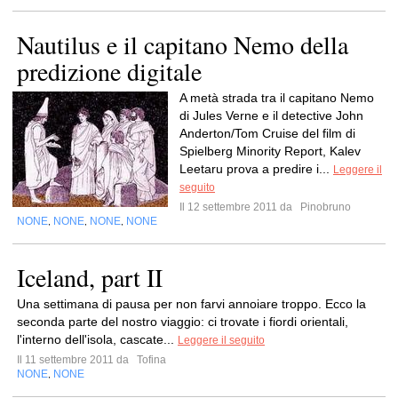
Nautilus e il capitano Nemo della
predizione digitale
A metà strada tra il capitano Nemo
di Jules Verne e il detective John
Anderton/Tom Cruise del film di
Spielberg Minority Report, Kalev
Leetaru prova a predire i...
Leggere il
seguito
Il 12 settembre 2011 da
Pinobruno
NONE
NONE
NONE
NONE
,
,
,
Iceland, part II
Una settimana di pausa per non farvi annoiare troppo. Ecco la
seconda parte del nostro viaggio: ci trovate i fiordi orientali,
l'interno dell'isola, cascate...
Leggere il seguito
Il 11 settembre 2011 da
Tofina
NONE
NONE
,