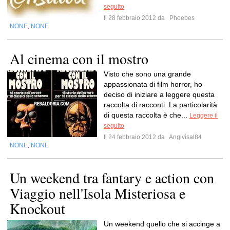
seguito
Il 28 febbraio 2012 da
Phoebes
NONE
NONE
,
Al cinema con il mostro
Visto che sono una grande
appassionata di film horror, ho
deciso di iniziare a leggere questa
raccolta di racconti. La particolarità
di questa raccolta è che...
Leggere il
seguito
Il 24 febbraio 2012 da
Angivisal84
NONE
NONE
,
Un weekend tra fantary e action con
Viaggio nell'Isola Misteriosa e
Knockout
Un weekend quello che si accinge a