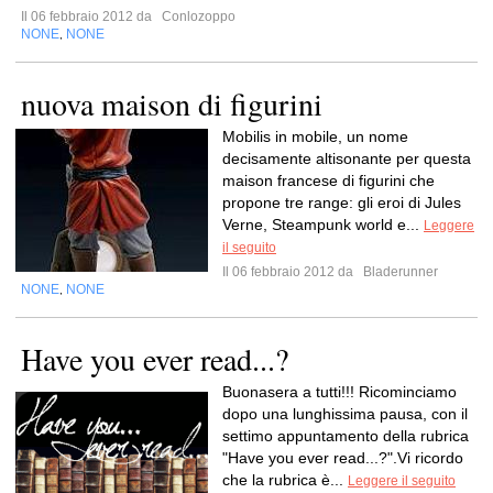
Il 06 febbraio 2012 da
Conlozoppo
NONE
NONE
,
nuova maison di figurini
Mobilis in mobile, un nome
decisamente altisonante per questa
maison francese di figurini che
propone tre range: gli eroi di Jules
Verne, Steampunk world e...
Leggere
il seguito
Il 06 febbraio 2012 da
Bladerunner
NONE
NONE
,
Have you ever read...?
Buonasera a tutti!!! Ricominciamo
dopo una lunghissima pausa, con il
settimo appuntamento della rubrica
"Have you ever read...?".Vi ricordo
che la rubrica è...
Leggere il seguito