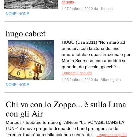
seguito
Il 07 febbraio 2012 da
Ilcasos
NONE
NONE
,
hugo cabret
HUGO (Usa 2011) “Non starò ad
annoiarvi con la storia del mio
amore totale e quasi irrazionale per
Martin Scorsese; con aneddoti su
quando, da piccolo, giacché...
Leggere il seguito
Il 06 febbraio 2012 da
Albertogallo
NONE
NONE
,
Chi va con lo Zoppo... è sulla Luna
con gli Air
Martedì 7 febbraio tornano gli AIRcon “LE VOYAGE DANS LA
LUNE” il nuovo progetto di una delle band protagoniste del
“French Touch”nato dalla colonna sonora de...
Leggere il seguito