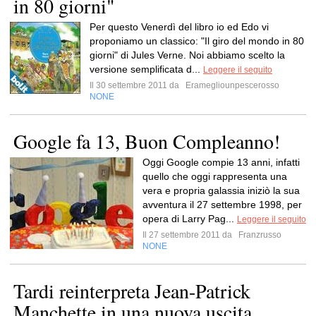
in 80 giorni"
Per questo Venerdì del libro io ed Edo vi
proponiamo un classico: "Il giro del mondo in 80
giorni" di Jules Verne. Noi abbiamo scelto la
versione semplificata d...
Leggere il seguito
Il 30 settembre 2011 da
Eramegliounpescerosso
NONE
Google fa 13, Buon Compleanno!
Oggi Google compie 13 anni, infatti
quello che oggi rappresenta una
vera e propria galassia iniziò la sua
avventura il 27 settembre 1998, per
opera di Larry Pag...
Leggere il seguito
Il 27 settembre 2011 da
Franzrusso
NONE
Tardi reinterpreta Jean-Patrick
Manchette in una nuova uscita