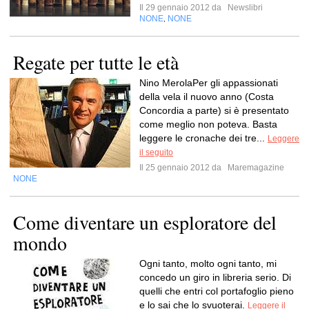
Il 29 gennaio 2012 da
Newslibri
NONE
NONE
,
Regate per tutte le età
Nino MerolaPer gli appassionati
della vela il nuovo anno (Costa
Concordia a parte) si è presentato
come meglio non poteva. Basta
leggere le cronache dei tre...
Leggere
il seguito
Il 25 gennaio 2012 da
Maremagazine
NONE
Come diventare un esploratore del
mondo
Ogni tanto, molto ogni tanto, mi
concedo un giro in libreria serio. Di
quelli che entri col portafoglio pieno
e lo sai che lo svuoterai.
Leggere il