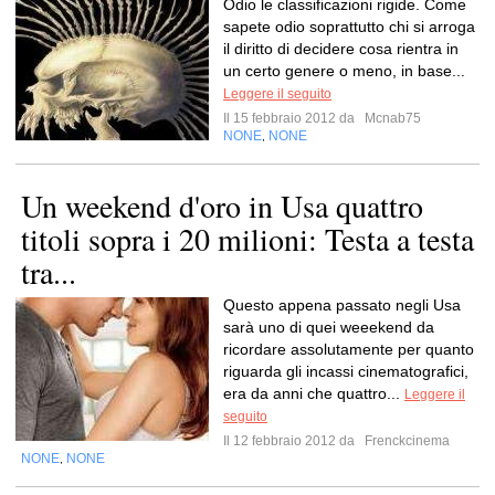
Odio le classificazioni rigide. Come
sapete odio soprattutto chi si arroga
il diritto di decidere cosa rientra in
un certo genere o meno, in base...
Leggere il seguito
Il 15 febbraio 2012 da
Mcnab75
NONE
NONE
,
Un weekend d'oro in Usa quattro
titoli sopra i 20 milioni: Testa a testa
tra...
Questo appena passato negli Usa
sarà uno di quei weeekend da
ricordare assolutamente per quanto
riguarda gli incassi cinematografici,
era da anni che quattro...
Leggere il
seguito
Il 12 febbraio 2012 da
Frenckcinema
NONE
NONE
,