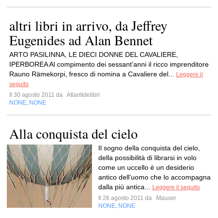
altri libri in arrivo, da Jeffrey
Eugenides ad Alan Bennet
ARTO PASILINNA, LE DIECI DONNE DEL CAVALIERE,
IPERBOREA Al compimento dei sessant’anni il ricco imprenditore
Rauno Rämekorpi, fresco di nomina a Cavaliere del...
Leggere il
seguito
Il 30 agosto 2011 da
Atlantidelibri
NONE
NONE
,
Alla conquista del cielo
Il sogno della conquista del cielo,
della possibilità di librarsi in volo
come un uccello è un desiderio
antico dell'uomo che lo accompagna
dalla più antica...
Leggere il seguito
Il 26 agosto 2011 da
Mauser
NONE
NONE
,