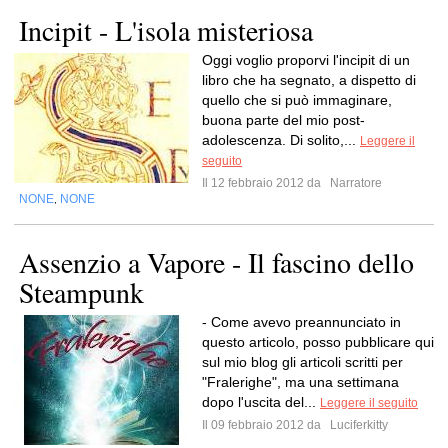
Incipit - L'isola misteriosa
Oggi voglio proporvi l'incipit di un
libro che ha segnato, a dispetto di
quello che si può immaginare,
buona parte del mio post-
adolescenza. Di solito,...
Leggere il
seguito
Il 12 febbraio 2012 da
Narratore
NONE
NONE
,
Assenzio a Vapore - Il fascino dello
Steampunk
- Come avevo preannunciato in
questo articolo, posso pubblicare qui
sul mio blog gli articoli scritti per
"Fralerighe", ma una settimana
dopo l'uscita del...
Leggere il seguito
Il 09 febbraio 2012 da
Luciferkitty