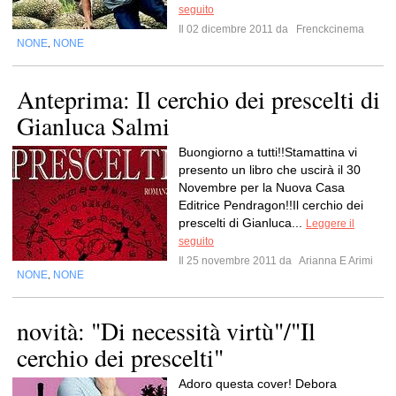
seguito
Il 02 dicembre 2011 da
Frenckcinema
NONE
NONE
,
Anteprima: Il cerchio dei prescelti di
Gianluca Salmi
Buongiorno a tutti!!Stamattina vi
presento un libro che uscirà il 30
Novembre per la Nuova Casa
Editrice Pendragon!!Il cerchio dei
prescelti di Gianluca...
Leggere il
seguito
Il 25 novembre 2011 da
Arianna E Arimi
NONE
NONE
,
novità: "Di necessità virtù"/"Il
cerchio dei prescelti"
Adoro questa cover! Debora