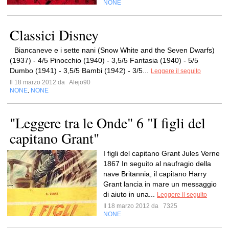
NONE
Classici Disney
Biancaneve e i sette nani (Snow White and the Seven Dwarfs)
(1937) - 4/5 Pinocchio (1940) - 3,5/5 Fantasia (1940) - 5/5
Dumbo (1941) - 3,5/5 Bambi (1942) - 3/5...
Leggere il seguito
Il 18 marzo 2012 da
Alejo90
NONE
NONE
,
"Leggere tra le Onde" 6 "I figli del
capitano Grant"
I figli del capitano Grant Jules Verne
1867 In seguito al naufragio della
nave Britannia, il capitano Harry
Grant lancia in mare un messaggio
di aiuto in una...
Leggere il seguito
Il 18 marzo 2012 da
7325
NONE