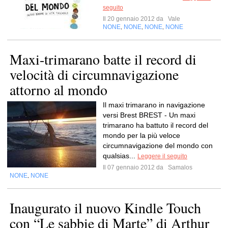
seguito
Il 20 gennaio 2012 da
Vale
NONE
NONE
NONE
NONE
,
,
,
Maxi-trimarano batte il record di
velocità di circumnavigazione
attorno al mondo
Il maxi trimarano in navigazione
versi Brest BREST - Un maxi
trimarano ha battuto il record del
mondo per la più veloce
circumnavigazione del mondo con
qualsias...
Leggere il seguito
Il 07 gennaio 2012 da
Samalos
NONE
NONE
,
Inaugurato il nuovo Kindle Touch
con “Le sabbie di Marte” di Arthur