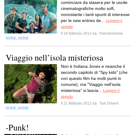
cominciare da stasera per le uscite
cinematografiche molto soft,
nonostante i tanti spunti di interesse
per le new entries de...
Leggere il
seguito
Il 24 febbraio 2012 da
Frenckcinema
NONE
NONE
,
Viaggio nell’isola misteriosa
Non è Indiana Jones e neanche il
secondo capitolo di "Spy kids" (che
con questo film ha molti punti in
comune), ma "Viaggio nell’isola
misteriosa" si lascia...
Leggere il
seguito
Il 21 febbraio 2012 da
Taxi Drivers
NONE
NONE
,
-Punk!