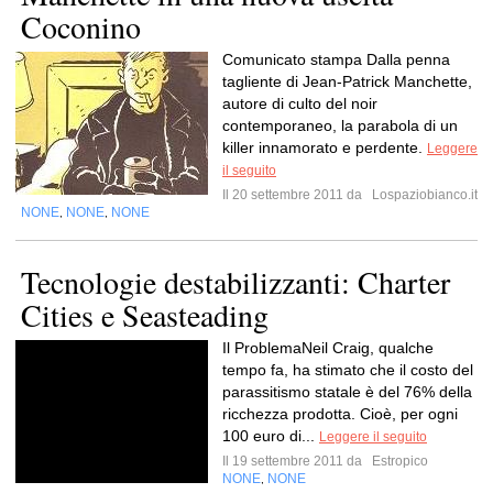
Coconino
Comunicato stampa Dalla penna
tagliente di Jean-Patrick Manchette,
autore di culto del noir
contemporaneo, la parabola di un
killer innamorato e perdente.
Leggere
il seguito
Il 20 settembre 2011 da
Lospaziobianco.it
NONE
NONE
NONE
,
,
Tecnologie destabilizzanti: Charter
Cities e Seasteading
Il ProblemaNeil Craig, qualche
tempo fa, ha stimato che il costo del
parassitismo statale è del 76% della
ricchezza prodotta. Cioè, per ogni
100 euro di...
Leggere il seguito
Il 19 settembre 2011 da
Estropico
NONE
NONE
,