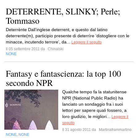
DETERRENTE, SLINKY; Perle;
Tommaso
Deterrènte Dall’inglese deterrent, e questo dal latino
deterrente(m), participio presente di deterrìre ‘distogliere con le
minacce, incutendo terrore’, da...
Leggere il seguito
Il 05 settembre 2011 da
Chinalski
NONE
Fantasy e fantascienza: la top 100
secondo NPR
Qualche tempo fa la statunitense
NPR (National Public Radio) ha
lanciato un sondaggio fra i suoi
lettori per sapere quali fossero, a
loro giudizio, le migliori...
Leggere il
seguito
Il 31 agosto 2011 da
Martinaframmartino
NONE
NONE
,