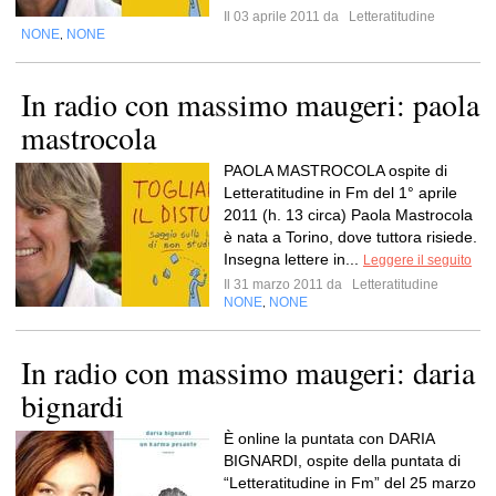
Il 03 aprile 2011 da
Letteratitudine
NONE
NONE
,
In radio con massimo maugeri: paola
mastrocola
PAOLA MASTROCOLA ospite di
Letteratitudine in Fm del 1° aprile
2011 (h. 13 circa) Paola Mastrocola
è nata a Torino, dove tuttora risiede.
Insegna lettere in...
Leggere il seguito
Il 31 marzo 2011 da
Letteratitudine
NONE
NONE
,
In radio con massimo maugeri: daria
bignardi
È online la puntata con DARIA
BIGNARDI, ospite della puntata di
“Letteratitudine in Fm” del 25 marzo