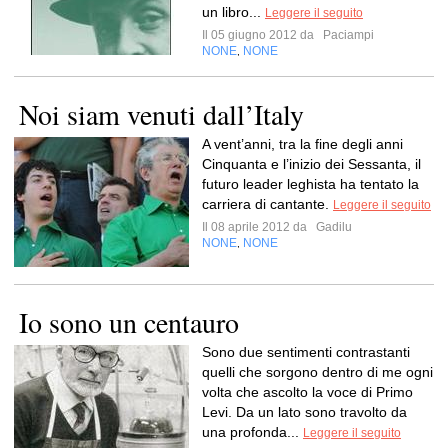
un libro...
Leggere il seguito
Il 05 giugno 2012 da
Paciampi
NONE
NONE
,
Noi siam venuti dall’Italy
A vent’anni, tra la fine degli anni
Cinquanta e l’inizio dei Sessanta, il
futuro leader leghista ha tentato la
carriera di cantante.
Leggere il seguito
Il 08 aprile 2012 da
Gadilu
NONE
NONE
,
Io sono un centauro
Sono due sentimenti contrastanti
quelli che sorgono dentro di me ogni
volta che ascolto la voce di Primo
Levi. Da un lato sono travolto da
una profonda...
Leggere il seguito