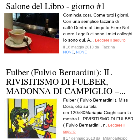
Salone del Libro - giorno #1
Comincia così. Come tutti i giorni.
Con una semplice tazzina di
caffè.Dentro al Lingotto Fiere.Nel
cuore.Laggiù ci sono i miei colleghi.
Io sono qui. A...
Leggere il seguito
Il 16 maggio 2013 da
Tazzina
NONE
NONE
,
Fulber (Fulvio Bernardini): IL
RIVISITISMO DI FULBER,
MADONNA DI CAMPIGLIO –...
Fulber ( Fulvio Bernardini ), Miss
Dora, olio su tela
cm.120×80Mariapia Ciaghi cura la
mostra IL RIVISITISMO DI FULBER
( Fulvio Bernardini , n.
Leggere il
seguito
Il 17 gennaio 2013 da
Milanoartexpo