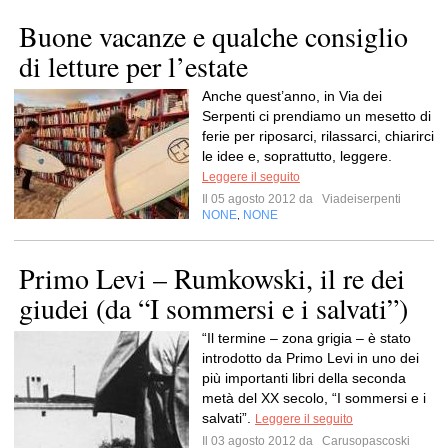
Buone vacanze e qualche consiglio
di letture per l’estate
Anche quest’anno, in Via dei
Serpenti ci prendiamo un mesetto di
ferie per riposarci, rilassarci, chiarirci
le idee e, soprattutto, leggere.
Leggere il seguito
Il 05 agosto 2012 da
Viadeiserpenti
NONE
NONE
,
Primo Levi – Rumkowski, il re dei
giudei (da “I sommersi e i salvati”)
“Il termine – zona grigia – è stato
introdotto da Primo Levi in uno dei
più importanti libri della seconda
metà del XX secolo, “I sommersi e i
salvati”.
Leggere il seguito
Il 03 agosto 2012 da
Carusopascoski