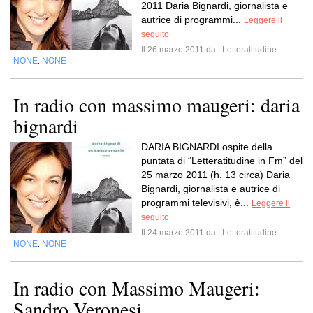
2011 Daria Bignardi, giornalista e
autrice di programmi...
Leggere il
seguito
Il 26 marzo 2011 da
Letteratitudine
NONE
NONE
,
In radio con massimo maugeri: daria
bignardi
DARIA BIGNARDI ospite della
puntata di “Letteratitudine in Fm” del
25 marzo 2011 (h. 13 circa) Daria
Bignardi, giornalista e autrice di
programmi televisivi, è...
Leggere il
seguito
Il 24 marzo 2011 da
Letteratitudine
NONE
NONE
,
In radio con Massimo Maugeri:
Sandro Veronesi