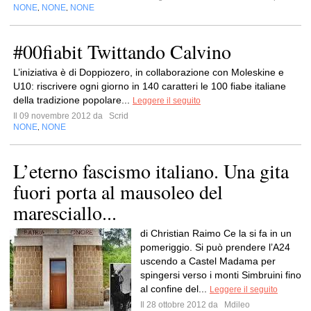
NONE
NONE
NONE
,
,
#00fiabit Twittando Calvino
L’iniziativa è di Doppiozero, in collaborazione con Moleskine e
U10: riscrivere ogni giorno in 140 caratteri le 100 fiabe italiane
della tradizione popolare...
Leggere il seguito
Il 09 novembre 2012 da
Scrid
NONE
NONE
,
L’eterno fascismo italiano. Una gita
fuori porta al mausoleo del
maresciallo...
di Christian Raimo Ce la si fa in un
pomeriggio. Si può prendere l’A24
uscendo a Castel Madama per
spingersi verso i monti Simbruini fino
al confine del...
Leggere il seguito
Il 28 ottobre 2012 da
Mdileo