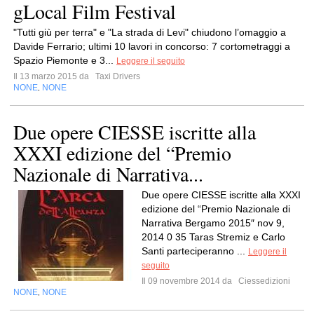
gLocal Film Festival
"Tutti giù per terra" e "La strada di Levi" chiudono l’omaggio a
Davide Ferrario; ultimi 10 lavori in concorso: 7 cortometraggi a
Spazio Piemonte e 3...
Leggere il seguito
Il 13 marzo 2015 da
Taxi Drivers
NONE
NONE
,
Due opere CIESSE iscritte alla
XXXI edizione del “Premio
Nazionale di Narrativa...
Due opere CIESSE iscritte alla XXXI
edizione del “Premio Nazionale di
Narrativa Bergamo 2015″ nov 9,
2014 0 35 Taras Stremiz e Carlo
Santi parteciperanno ...
Leggere il
seguito
Il 09 novembre 2014 da
Ciessedizioni
NONE
NONE
,