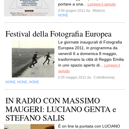
portare a una...
Leggere il seguito
Il 08 giugno 2011 da
Mdalcin
NONE
Festival della Fotografia Europea
Le giornate inaugurali di Fotografia
Europea 2011, in programma da
venerdì 6 a domenica 8 maggio,
trasformano la città di Reggio Emilia
in uno spazio aperto di...
Leggere il
seguito
Il 05 maggio 2011 da
Collettivowsp
NONE
NONE
NONE
,
,
IN RADIO CON MASSIMO
MAUGERI: LUCIANO GENTA e
STEFANO SALIS
È on line la puntata con LUCIANO