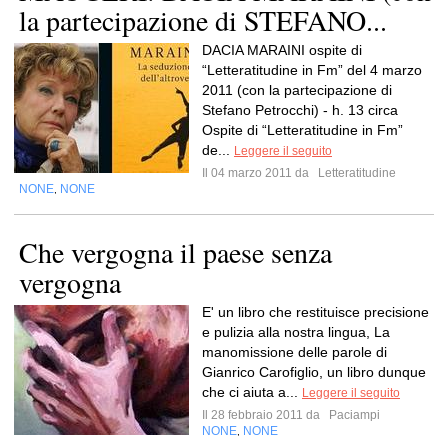
la partecipazione di STEFANO...
DACIA MARAINI ospite di
“Letteratitudine in Fm” del 4 marzo
2011 (con la partecipazione di
Stefano Petrocchi) - h. 13 circa
Ospite di “Letteratitudine in Fm”
de...
Leggere il seguito
Il 04 marzo 2011 da
Letteratitudine
NONE
NONE
,
Che vergogna il paese senza
vergogna
E' un libro che restituisce precisione
e pulizia alla nostra lingua, La
manomissione delle parole di
Gianrico Carofiglio, un libro dunque
che ci aiuta a...
Leggere il seguito
Il 28 febbraio 2011 da
Paciampi
NONE
NONE
,