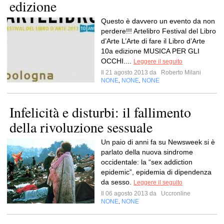
edizione
Questo è davvero un evento da non
perdere!!! Artelibro Festival del Libro
d’Arte L’Arte di fare il Libro d’Arte
10a edizione MUSICA PER GLI
OCCHI....
Leggere il seguito
Il 21 agosto 2013 da
Roberto Milani
NONE
NONE
NONE
,
,
Infelicità e disturbi: il fallimento
della rivoluzione sessuale
Un paio di anni fa su Newsweek si è
parlato della nuova sindrome
occidentale: la “sex addiction
epidemic”, epidemia di dipendenza
da sesso.
Leggere il seguito
Il 06 agosto 2013 da
Uccronline
NONE
NONE
,