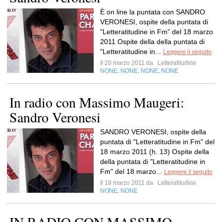
È on line la puntata con SANDRO
VERONESI, ospite della puntata di
"Letteratitudine in Fm" del 18 marzo
2011 Ospite della della puntata di
"Letteratitudine in...
Leggere il seguito
Il 20 marzo 2011 da
Letteratitudine
NONE
NONE
NONE
NONE
,
,
,
In radio con Massimo Maugeri:
Sandro Veronesi
SANDRO VERONESI, ospite della
puntata di "Letteratitudine in Fm" del
18 marzo 2011 (h. 13) Ospite della
della puntata di "Letteratitudine in
Fm" del 18 marzo...
Leggere il seguito
Il 18 marzo 2011 da
Letteratitudine
NONE
NONE
,