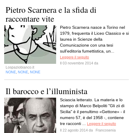
Pietro Scarnera e la sfida di
raccontare vite
Pietro Scarnera nasce a Torino nel
1979, frequenta il Liceo Classico e si
laurea in Scienze della
Comunicazione con una tesi
sull’editoria fumettistica, un...
Leggere il seguito
Il 03 novembre 2014 da
Lospaziobianco.it
NONE
NONE
NONE
,
,
Il barocco e l’illuminista
Sciascia letterato. La materia e lo
stampo di Marco Belpoliti "Gli zii di
Sicilia" è il penultimo «Gettone» - il
numero 57, è del 1958 -, contiene
tre racconti ...
Leggere il seguito
Il 22 agosto 2014 da
Francosenia