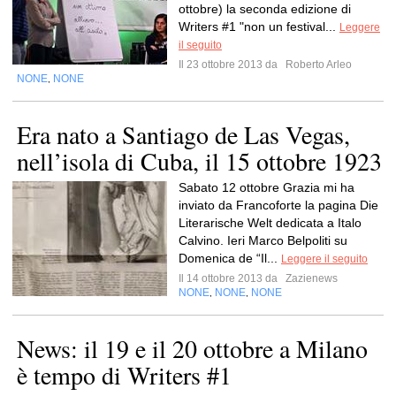
ottobre) la seconda edizione di
Writers #1 "non un festival...
Leggere
il seguito
Il 23 ottobre 2013 da
Roberto Arleo
NONE
NONE
,
Era nato a Santiago de Las Vegas,
nell’isola di Cuba, il 15 ottobre 1923
Sabato 12 ottobre Grazia mi ha
inviato da Francoforte la pagina Die
Literarische Welt dedicata a Italo
Calvino. Ieri Marco Belpoliti su
Domenica de “Il...
Leggere il seguito
Il 14 ottobre 2013 da
Zazienews
NONE
NONE
NONE
,
,
News: il 19 e il 20 ottobre a Milano
è tempo di Writers #1