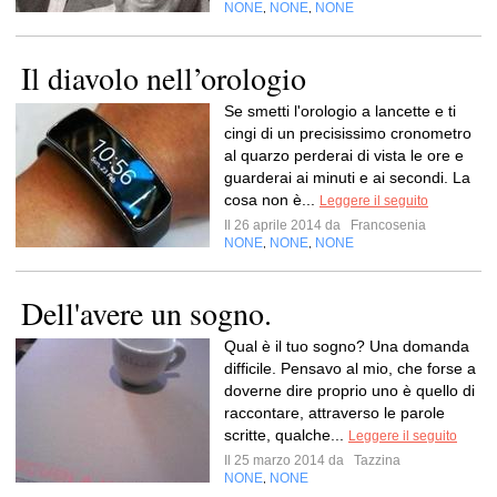
NONE
NONE
NONE
,
,
Il diavolo nell’orologio
Se smetti l'orologio a lancette e ti
cingi di un precisissimo cronometro
al quarzo perderai di vista le ore e
guarderai ai minuti e ai secondi. La
cosa non è...
Leggere il seguito
Il 26 aprile 2014 da
Francosenia
NONE
NONE
NONE
,
,
Dell'avere un sogno.
Qual è il tuo sogno? Una domanda
difficile. Pensavo al mio, che forse a
doverne dire proprio uno è quello di
raccontare, attraverso le parole
scritte, qualche...
Leggere il seguito
Il 25 marzo 2014 da
Tazzina
NONE
NONE
,