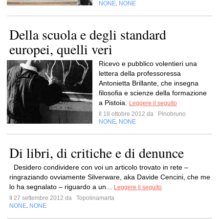
NONE
NONE
,
Della scuola e degli standard
europei, quelli veri
Ricevo e pubblico volentieri una
lettera della professoressa
Antonietta Brillante, che insegna
filosofia e scienze della formazione
a Pistoia.
Leggere il seguito
Il 18 ottobre 2012 da
Pinobruno
NONE
NONE
,
Di libri, di critiche e di denunce
Desidero condividere con voi un articolo trovato in rete –
ringraziando ovviamente Silverware, aka Davide Cencini, che me
lo ha segnalato – riguardo a un...
Leggere il seguito
Il 27 settembre 2012 da
Topolinamarta
NONE
NONE
,