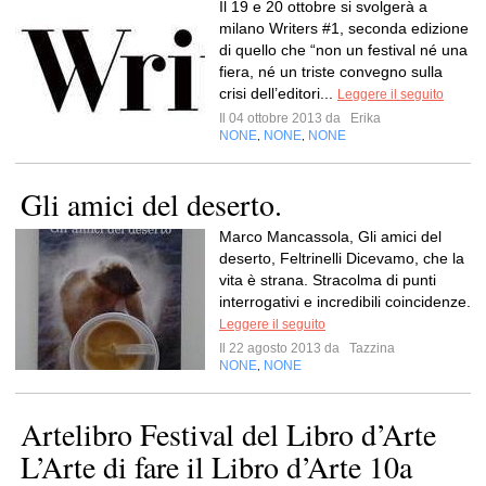
Il 19 e 20 ottobre si svolgerà a
milano Writers #1, seconda edizione
di quello che “non un festival né una
fiera, né un triste convegno sulla
crisi dell’editori...
Leggere il seguito
Il 04 ottobre 2013 da
Erika
NONE
NONE
NONE
,
,
Gli amici del deserto.
Marco Mancassola, Gli amici del
deserto, Feltrinelli Dicevamo, che la
vita è strana. Stracolma di punti
interrogativi e incredibili coincidenze.
Leggere il seguito
Il 22 agosto 2013 da
Tazzina
NONE
NONE
,
Artelibro Festival del Libro d’Arte
L’Arte di fare il Libro d’Arte 10a