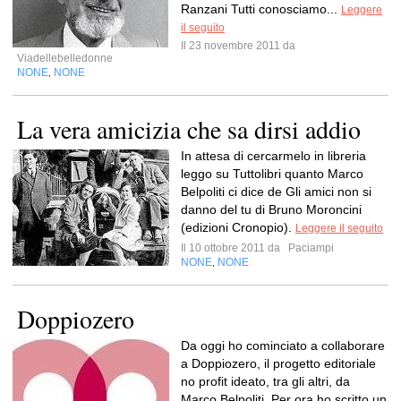
Ranzani Tutti conosciamo...
Leggere
il seguito
Il 23 novembre 2011 da
Viadellebelledonne
NONE
NONE
,
La vera amicizia che sa dirsi addio
In attesa di cercarmelo in libreria
leggo su Tuttolibri quanto Marco
Belpoliti ci dice de Gli amici non si
danno del tu di Bruno Moroncini
(edizioni Cronopio).
Leggere il seguito
Il 10 ottobre 2011 da
Paciampi
NONE
NONE
,
Doppiozero
Da oggi ho cominciato a collaborare
a Doppiozero, il progetto editoriale
no profit ideato, tra gli altri, da
Marco Belpoliti. Per ora ho scritto un