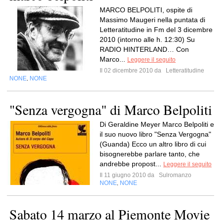
MARCO BELPOLITI, ospite di
Massimo Maugeri nella puntata di
Letteratitudine in Fm del 3 dicembre
2010 (intorno alle h. 12:30) Su
RADIO HINTERLAND… Con
Marco...
Leggere il seguito
Il 02 dicembre 2010 da
Letteratitudine
NONE
NONE
,
"Senza vergogna" di Marco Belpoliti
Di Geraldine Meyer Marco Belpoliti e
il suo nuovo libro "Senza Vergogna"
(Guanda) Ecco un altro libro di cui
bisognerebbe parlare tanto, che
andrebbe propost...
Leggere il seguito
Il 11 giugno 2010 da
Sulromanzo
NONE
NONE
,
Sabato 14 marzo al Piemonte Movie