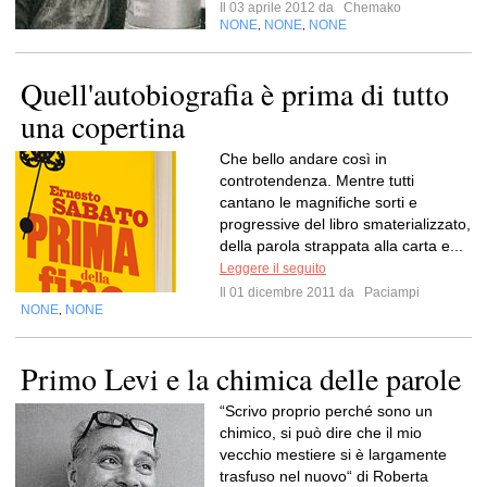
Il 03 aprile 2012 da
Chemako
NONE
NONE
NONE
,
,
Quell'autobiografia è prima di tutto
una copertina
Che bello andare così in
controtendenza. Mentre tutti
cantano le magnifiche sorti e
progressive del libro smaterializzato,
della parola strappata alla carta e...
Leggere il seguito
Il 01 dicembre 2011 da
Paciampi
NONE
NONE
,
Primo Levi e la chimica delle parole
“Scrivo proprio perché sono un
chimico, si può dire che il mio
vecchio mestiere si è largamente
trasfuso nel nuovo“ di Roberta