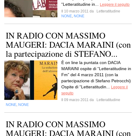
“Letteratitudine in...
Leggere il seguito
Il 10 marzo 2011 da
Letteratitudine
NONE
NONE
,
IN RADIO CON MASSIMO
MAUGERI: DACIA MARAINI (con
la partecipazione di STEFANO...
È on line la puntata con DACIA
MARAINI ospite di “Letteratitudine in
Fm” del 4 marzo 2011 (con la
partecipazione di Stefano Petrocchi)
Ospite di “Letteratitudin...
Leggere il
seguito
Il 09 marzo 2011 da
Letteratitudine
NONE
NONE
,
IN RADIO CON MASSIMO
MAUGERI: DACIA MARAINI (con