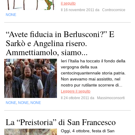
il seguito
Il 16 novembre 2011 da
Controcornice
NONE
“Avete fiducia in Berlusconi?” E
Sarkò e Angelina risero.
Ammettiamolo, siamo...
Ieri l’Italia ha toccato il fondo della
vergogna della sua
centocinquantennale storia patria.
Non avevamo mai assistito, nel
nostro pur rutilante scorrere di...
Leggere il seguito
Il 24 ottobre 2011 da
Massimoconsorti
NONE
NONE
NONE
,
,
La “Preistoria” di San Francesco
Oggi, 4 ottobre, festa di San