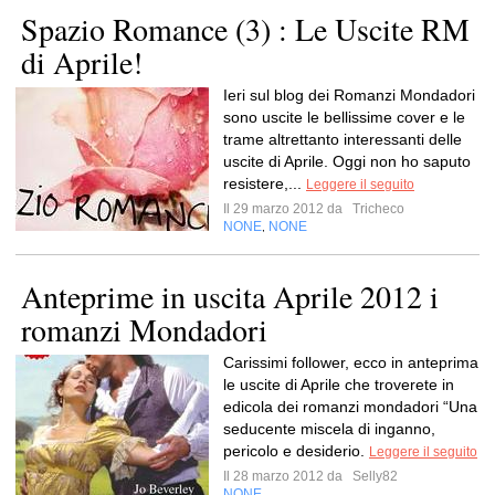
Spazio Romance (3) : Le Uscite RM
di Aprile!
Ieri sul blog dei Romanzi Mondadori
sono uscite le bellissime cover e le
trame altrettanto interessanti delle
uscite di Aprile. Oggi non ho saputo
resistere,...
Leggere il seguito
Il 29 marzo 2012 da
Tricheco
NONE
NONE
,
Anteprime in uscita Aprile 2012 i
romanzi Mondadori
Carissimi follower, ecco in anteprima
le uscite di Aprile che troverete in
edicola dei romanzi mondadori “Una
seducente miscela di inganno,
pericolo e desiderio.
Leggere il seguito
Il 28 marzo 2012 da
Selly82
NONE