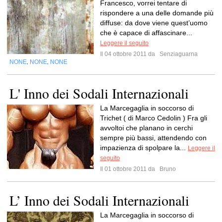
Francesco, vorrei tentare di
rispondere a una delle domande più
diffuse: da dove viene quest’uomo
che è capace di affascinare...
Leggere il seguito
Il 04 ottobre 2011 da
Senziaguarna
NONE
NONE
NONE
,
,
L' Inno dei Sodali Internazionali
La Marcegaglia in soccorso di
Trichet ( di Marco Cedolin ) Fra gli
avvoltoi che planano in cerchi
sempre più bassi, attendendo con
impazienza di spolpare la...
Leggere il
seguito
Il 01 ottobre 2011 da
Bruno
L’ Inno dei Sodali Internazionali
La Marcegaglia in soccorso di