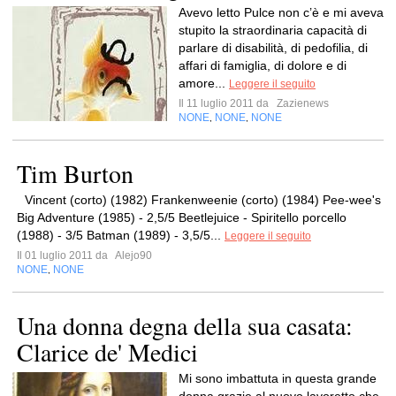
Avevo letto Pulce non c’è e mi aveva
stupito la straordinaria capacità di
parlare di disabilità, di pedofilia, di
affari di famiglia, di dolore e di
amore...
Leggere il seguito
Il 11 luglio 2011 da
Zazienews
NONE
NONE
NONE
,
,
Tim Burton
Vincent (corto) (1982) Frankenweenie (corto) (1984) Pee-wee's
Big Adventure (1985) - 2,5/5 Beetlejuice - Spiritello porcello
(1988) - 3/5 Batman (1989) - 3,5/5...
Leggere il seguito
Il 01 luglio 2011 da
Alejo90
NONE
NONE
,
Una donna degna della sua casata:
Clarice de' Medici
Mi sono imbattuta in questa grande