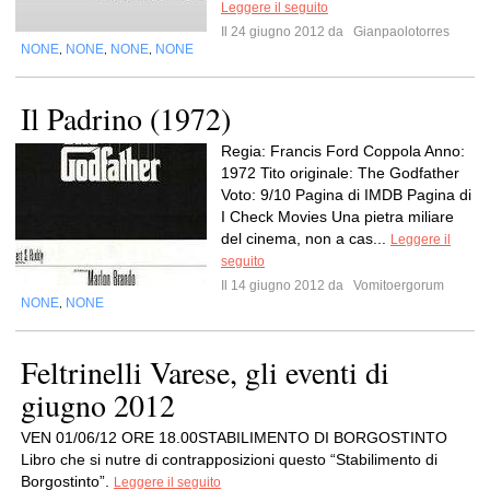
Leggere il seguito
Il 24 giugno 2012 da
Gianpaolotorres
NONE
NONE
NONE
NONE
,
,
,
Il Padrino (1972)
Regia: Francis Ford Coppola Anno:
1972 Tito originale: The Godfather
Voto: 9/10 Pagina di IMDB Pagina di
I Check Movies Una pietra miliare
del cinema, non a cas...
Leggere il
seguito
Il 14 giugno 2012 da
Vomitoergorum
NONE
NONE
,
Feltrinelli Varese, gli eventi di
giugno 2012
VEN 01/06/12 ORE 18.00STABILIMENTO DI BORGOSTINTO
Libro che si nutre di contrapposizioni questo “Stabilimento di
Borgostinto”.
Leggere il seguito