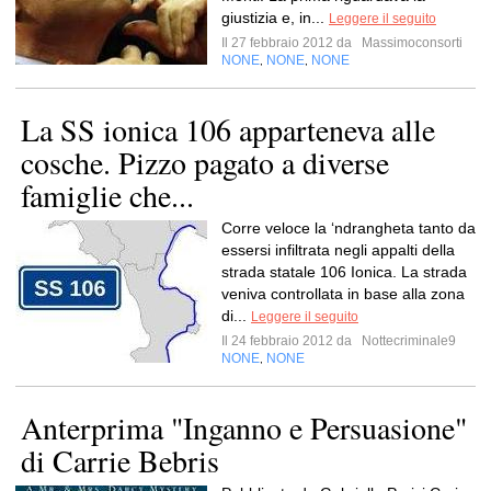
giustizia e, in...
Leggere il seguito
Il 27 febbraio 2012 da
Massimoconsorti
NONE
NONE
NONE
,
,
La SS ionica 106 apparteneva alle
cosche. Pizzo pagato a diverse
famiglie che...
Corre veloce la ‘ndrangheta tanto da
essersi infiltrata negli appalti della
strada statale 106 Ionica. La strada
veniva controllata in base alla zona
di...
Leggere il seguito
Il 24 febbraio 2012 da
Nottecriminale9
NONE
NONE
,
Anterprima "Inganno e Persuasione"
di Carrie Bebris