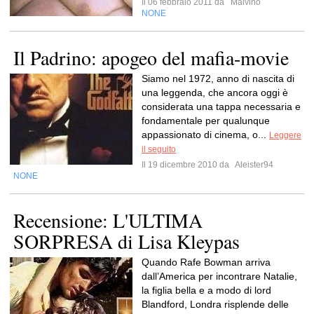
Il 06 febbraio 2011 da
Malvino
NONE
Il Padrino: apogeo del mafia-movie
Siamo nel 1972, anno di nascita di
una leggenda, che ancora oggi è
considerata una tappa necessaria e
fondamentale per qualunque
appassionato di cinema, o...
Leggere
il seguito
Il 19 dicembre 2010 da
Aleister94
NONE
Recensione: L'ULTIMA
SORPRESA di Lisa Kleypas
Quando Rafe Bowman arriva
dall’America per incontrare Natalie,
la figlia bella e a modo di lord
Blandford, Londra risplende delle