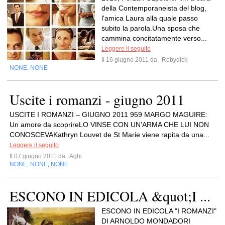
della Contemporaneista del blog,
l'amica Laura alla quale passo
subito la parola.Una sposa che
cammina concitatamente verso...
Leggere il seguito
Il 16 giugno 2011 da
Robydick
NONE
NONE
,
Uscite i romanzi - giugno 2011
USCITE I ROMANZI – GIUGNO 2011 959 MARGO MAGUIRE:
Un amore da scoprireLO VINSE CON UN’ARMA CHE LUI NON
CONOSCEVAKathryn Louvet de St Marie viene rapita da una...
Leggere il seguito
Il 07 giugno 2011 da
Aghi
NONE
NONE
NONE
,
,
ESCONO IN EDICOLA &quot;I ...
ESCONO IN EDICOLA "I ROMANZI"
DI ARNOLDO MONDADORI