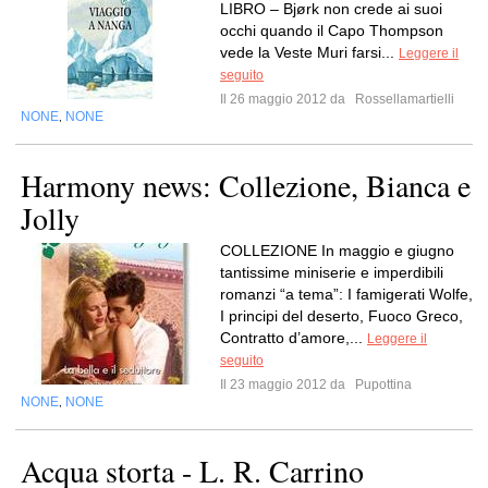
LIBRO – Bjørk non crede ai suoi
occhi quando il Capo Thompson
vede la Veste Muri farsi...
Leggere il
seguito
Il 26 maggio 2012 da
Rossellamartielli
NONE
NONE
,
Harmony news: Collezione, Bianca e
Jolly
COLLEZIONE In maggio e giugno
tantissime miniserie e imperdibili
romanzi “a tema”: I famigerati Wolfe,
I principi del deserto, Fuoco Greco,
Contratto d’amore,...
Leggere il
seguito
Il 23 maggio 2012 da
Pupottina
NONE
NONE
,
Acqua storta - L. R. Carrino