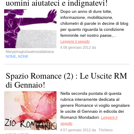
uomini aiutateci e indignatevi!
Dopo un anno di dure lotte,
informazione, mobilitazione,
chilometri di parole in decine di blog
per quanto riguarda la condizione
femminile nel nostro paese,...
Leggere il seguito
Il 08 gennaio 2012 da
Marypinagiuliaalessiafabiana
NONE
NONE
,
Spazio Romance (2) : Le Uscite RM
di Gennaio!
Nella seconda puntata di questa
rubrica interamente dedicata al
genere Romance vi voglio segnalare
le uscite di Gennaio in edicola dei
Romanzi Mondadori.
Leggere il
seguito
Il 07 gennaio 2012 da
Tricheco