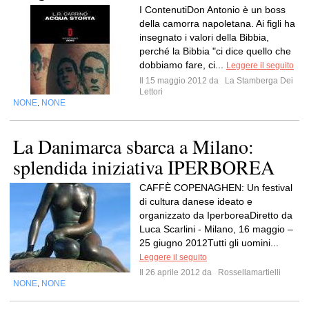
I ContenutiDon Antonio è un boss
della camorra napoletana. Ai figli ha
insegnato i valori della Bibbia,
perché la Bibbia "ci dice quello che
dobbiamo fare, ci...
Leggere il seguito
Il 15 maggio 2012 da
La Stamberga Dei
Lettori
NONE
NONE
,
La Danimarca sbarca a Milano:
splendida iniziativa IPERBOREA
CAFFÈ COPENAGHEN: Un festival
di cultura danese ideato e
organizzato da IperboreaDiretto da
Luca Scarlini - Milano, 16 maggio –
25 giugno 2012Tutti gli uomini...
Leggere il seguito
Il 26 aprile 2012 da
Rossellamartielli
NONE
NONE
,