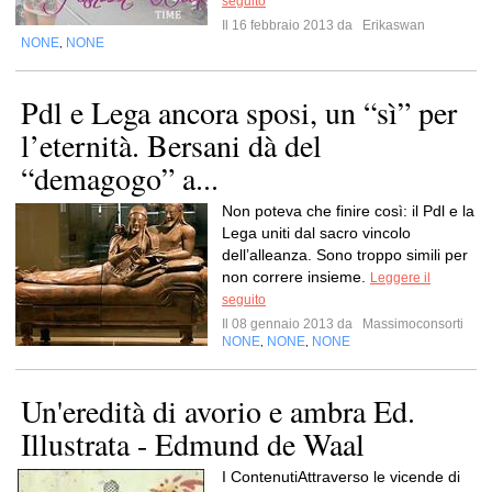
seguito
Il 16 febbraio 2013 da
Erikaswan
NONE
NONE
,
Pdl e Lega ancora sposi, un “sì” per
l’eternità. Bersani dà del
“demagogo” a...
Non poteva che finire così: il Pdl e la
Lega uniti dal sacro vincolo
dell’alleanza. Sono troppo simili per
non correre insieme.
Leggere il
seguito
Il 08 gennaio 2013 da
Massimoconsorti
NONE
NONE
NONE
,
,
Un'eredità di avorio e ambra Ed.
Illustrata - Edmund de Waal
I ContenutiAttraverso le vicende di