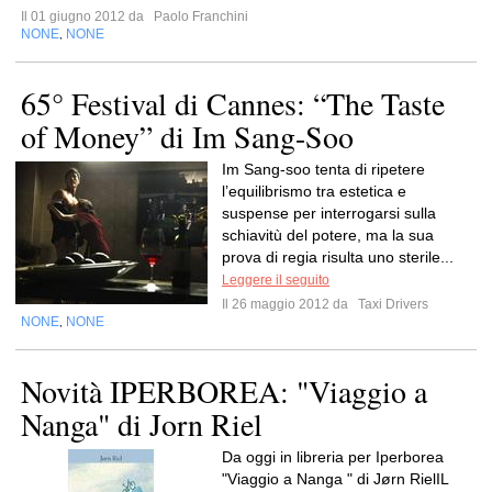
Il 01 giugno 2012 da
Paolo Franchini
NONE
NONE
,
65° Festival di Cannes: “The Taste
of Money” di Im Sang-Soo
Im Sang-soo tenta di ripetere
l’equilibrismo tra estetica e
suspense per interrogarsi sulla
schiavitù del potere, ma la sua
prova di regia risulta uno sterile...
Leggere il seguito
Il 26 maggio 2012 da
Taxi Drivers
NONE
NONE
,
Novità IPERBOREA: "Viaggio a
Nanga" di Jorn Riel
Da oggi in libreria per Iperborea
"Viaggio a Nanga " di Jørn RielIL