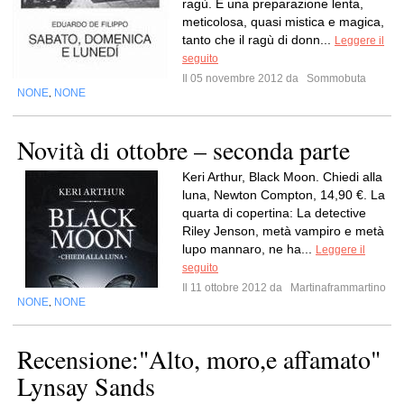
ragù. È una preparazione lenta,
meticolosa, quasi mistica e magica,
tanto che il ragù di donn...
Leggere il
seguito
Il 05 novembre 2012 da
Sommobuta
NONE
NONE
,
Novità di ottobre – seconda parte
Keri Arthur, Black Moon. Chiedi alla
luna, Newton Compton, 14,90 €. La
quarta di copertina: La detective
Riley Jenson, metà vampiro e metà
lupo mannaro, ne ha...
Leggere il
seguito
Il 11 ottobre 2012 da
Martinaframmartino
NONE
NONE
,
Recensione:"Alto, moro,e affamato"
Lynsay Sands