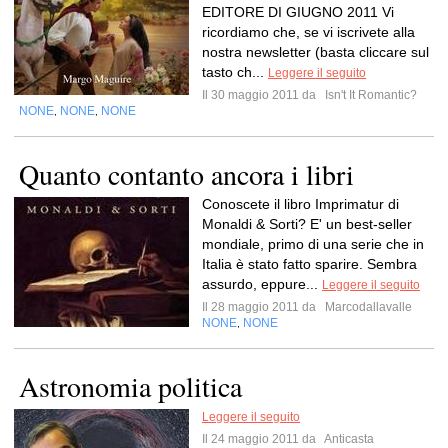
EDITORE DI GIUGNO 2011 Vi
ricordiamo che, se vi iscrivete alla
nostra newsletter (basta cliccare sul
tasto ch...
Leggere il seguito
Il 30 maggio 2011 da
Isn't It Romantic?
NONE
NONE
NONE
,
,
Quanto contanto ancora i libri
Conoscete il libro Imprimatur di
Monaldi & Sorti? E' un best-seller
mondiale, primo di una serie che in
Italia è stato fatto sparire. Sembra
assurdo, eppure...
Leggere il seguito
Il 28 maggio 2011 da
Marcodallavalle
NONE
NONE
,
Astronomia politica
Leggere il seguito
Il 24 maggio 2011 da
Anticasta