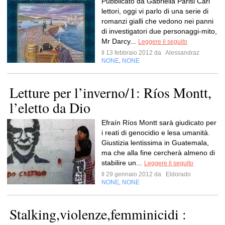
Pubblicato da Gabriella Parisi Cari
lettori, oggi vi parlo di una serie di
romanzi gialli che vedono nei panni
di investigatori due personaggi-mito,
Mr Darcy...
Leggere il seguito
Il 13 febbraio 2012 da
Alessandraz
NONE
NONE
,
Letture per l’inverno/1: Ríos Montt,
l’eletto da Dio
Efraín Ríos Montt sarà giudicato per
i reati di genocidio e lesa umanità.
Giustizia lentissima in Guatemala,
ma che alla fine cercherà almeno di
stabilire un...
Leggere il seguito
Il 29 gennaio 2012 da
Eldorado
NONE
NONE
,
Stalking,violenze,femminicidi :