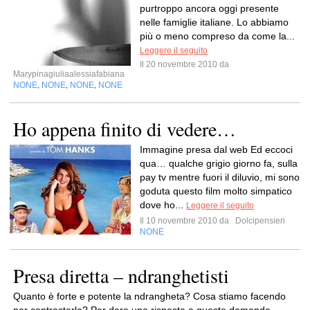
purtroppo ancora oggi presente
nelle famiglie italiane. Lo abbiamo
più o meno compreso da come la...
Leggere il seguito
Il 20 novembre 2010 da
Marypinagiuliaalessiafabiana
NONE
NONE
NONE
NONE
,
,
,
Ho appena finito di vedere…
Immagine presa dal web Ed eccoci
qua… qualche grigio giorno fa, sulla
pay tv mentre fuori il diluvio, mi sono
goduta questo film molto simpatico
dove ho...
Leggere il seguito
Il 10 novembre 2010 da
Dolcipensieri
NONE
Presa diretta – ndranghetisti
Quanto è forte e potente la ndrangheta? Cosa stiamo facendo