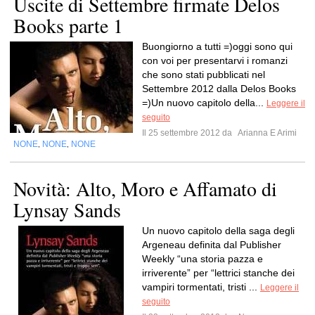
Uscite di Settembre firmate Delos
Books parte 1
Buongiorno a tutti =)oggi sono qui
con voi per presentarvi i romanzi
che sono stati pubblicati nel
Settembre 2012 dalla Delos Books
=)Un nuovo capitolo della...
Leggere il
seguito
Il 25 settembre 2012 da
Arianna E Arimi
NONE
NONE
NONE
,
,
Novità: Alto, Moro e Affamato di
Lynsay Sands
Un nuovo capitolo della saga degli
Argeneau definita dal Publisher
Weekly “una storia pazza e
irriverente” per “lettrici stanche dei
vampiri tormentati, tristi ...
Leggere il
seguito