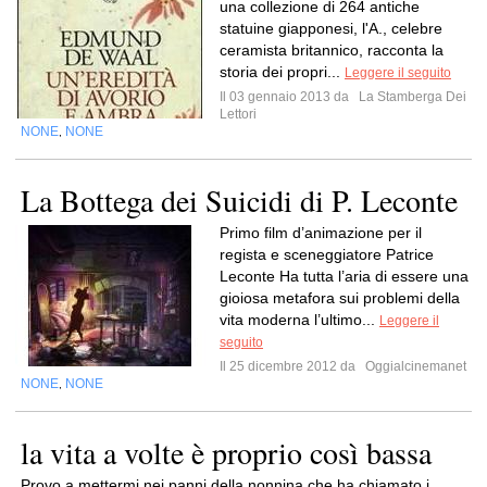
una collezione di 264 antiche
statuine giapponesi, l'A., celebre
ceramista britannico, racconta la
storia dei propri...
Leggere il seguito
Il 03 gennaio 2013 da
La Stamberga Dei
Lettori
NONE
NONE
,
La Bottega dei Suicidi di P. Leconte
Primo film d’animazione per il
regista e sceneggiatore Patrice
Leconte Ha tutta l’aria di essere una
gioiosa metafora sui problemi della
vita moderna l’ultimo...
Leggere il
seguito
Il 25 dicembre 2012 da
Oggialcinemanet
NONE
NONE
,
la vita a volte è proprio così bassa
Provo a mettermi nei panni della nonnina che ha chiamato i