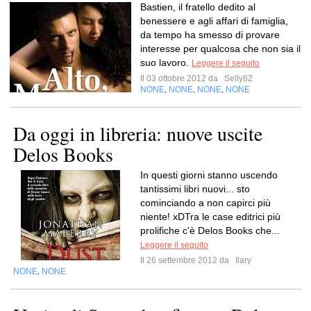
Bastien, il fratello dedito al
benessere e agli affari di famiglia,
da tempo ha smesso di provare
interesse per qualcosa che non sia il
suo lavoro.
Leggere il seguito
Il 03 ottobre 2012 da
Selly82
NONE
NONE
NONE
NONE
,
,
,
Da oggi in libreria: nuove uscite
Delos Books
In questi giorni stanno uscendo
tantissimi libri nuovi... sto
cominciando a non capirci più
niente! xDTra le case editrici più
prolifiche c'è Delos Books che...
Leggere il seguito
Il 26 settembre 2012 da
Ilary
NONE
NONE
,