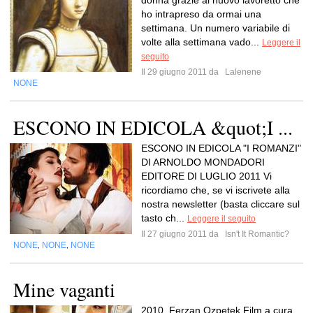
donna grazie al nuovo lavoretto che
ho intrapreso da ormai una
settimana. Un numero variabile di
volte alla settimana vado...
Leggere il
seguito
Il 29 giugno 2011 da
Lalenene
NONE
ESCONO IN EDICOLA &quot;I ...
ESCONO IN EDICOLA "I ROMANZI"
DI ARNOLDO MONDADORI
EDITORE DI LUGLIO 2011 Vi
ricordiamo che, se vi iscrivete alla
nostra newsletter (basta cliccare sul
tasto ch...
Leggere il seguito
Il 27 giugno 2011 da
Isn't It Romantic?
NONE
NONE
NONE
,
,
Mine vaganti
2010, Ferzan Ozpetek.Film a cura