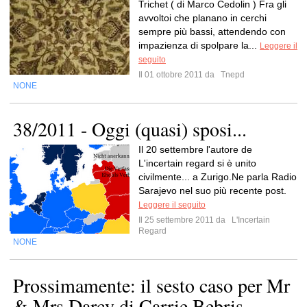
Trichet ( di Marco Cedolin ) Fra gli
avvoltoi che planano in cerchi
sempre più bassi, attendendo con
impazienza di spolpare la...
Leggere il
seguito
Il 01 ottobre 2011 da
Tnepd
NONE
38/2011 - Oggi (quasi) sposi...
Il 20 settembre l'autore de
L'incertain regard si è unito
civilmente... a Zurigo.Ne parla Radio
Sarajevo nel suo più recente post.
Leggere il seguito
Il 25 settembre 2011 da
L'Incertain
Regard
NONE
Prossimamente: il sesto caso per Mr
& Mrs Darcy di Carrie Bebris