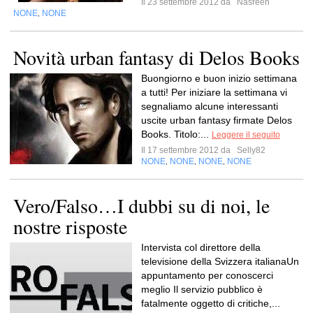
Il 23 settembre 2012 da
Nasreen
NONE
NONE
,
Novità urban fantasy di Delos Books
Buongiorno e buon inizio settimana
a tutti! Per iniziare la settimana vi
segnaliamo alcune interessanti
uscite urban fantasy firmate Delos
Books. Titolo:...
Leggere il seguito
Il 17 settembre 2012 da
Selly82
NONE
NONE
NONE
NONE
,
,
,
Vero/Falso…I dubbi su di noi, le
nostre risposte
Intervista col direttore della
televisione della Svizzera italianaUn
appuntamento per conoscerci
meglio Il servizio pubblico è
fatalmente oggetto di critiche,...