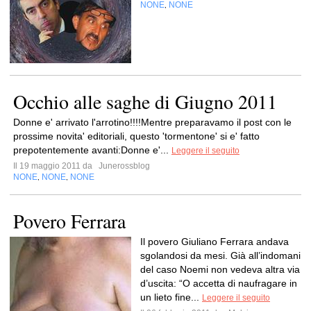
NONE
NONE
,
Occhio alle saghe di Giugno 2011
Donne e' arrivato l'arrotino!!!!Mentre preparavamo il post con le
prossime novita' editoriali, questo 'tormentone' si e' fatto
prepotentemente avanti:Donne e'...
Leggere il seguito
Il 19 maggio 2011 da
Junerossblog
NONE
NONE
NONE
,
,
Povero Ferrara
Il povero Giuliano Ferrara andava
sgolandosi da mesi. Già all’indomani
del caso Noemi non vedeva altra via
d’uscita: “O accetta di naufragare in
un lieto fine...
Leggere il seguito