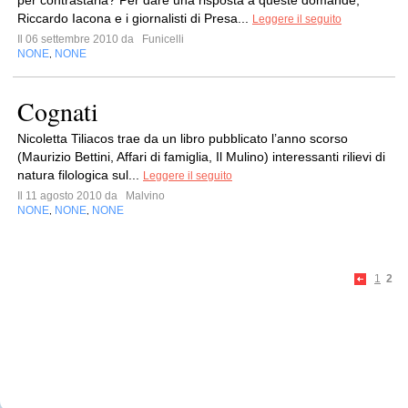
per contrastarla? Per dare una risposta a queste domande,
Riccardo Iacona e i giornalisti di Presa...
Leggere il seguito
Il 06 settembre 2010 da
Funicelli
NONE
NONE
,
Cognati
Nicoletta Tiliacos trae da un libro pubblicato l’anno scorso
(Maurizio Bettini, Affari di famiglia, Il Mulino) interessanti rilievi di
natura filologica sul...
Leggere il seguito
Il 11 agosto 2010 da
Malvino
NONE
NONE
NONE
,
,
1
2