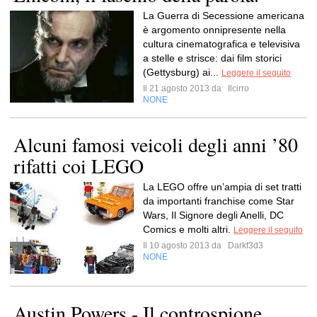
La Guerra di Secessione americana
è argomento onnipresente nella
cultura cinematografica e televisiva
a stelle e strisce: dai film storici
(Gettysburg) ai...
Leggere il seguito
Il 21 agosto 2013 da
Ilcirro
NONE
Alcuni famosi veicoli degli anni ’80
rifatti coi LEGO
La LEGO offre un’ampia di set tratti
da importanti franchise come Star
Wars, Il Signore degli Anelli, DC
Comics e molti altri.
Leggere il seguito
Il 10 agosto 2013 da
Darkf3d3
NONE
Austin Powers - Il controspione