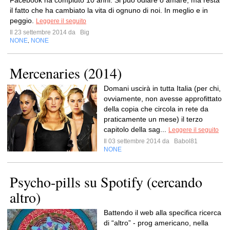
Facebook ha compiuto 10 anni. Si può odiare o amare, ma resta
il fatto che ha cambiato la vita di ognuno di noi. In meglio e in
peggio.
Leggere il seguito
Il 23 settembre 2014 da
Big
NONE
NONE
,
Mercenaries (2014)
Domani uscirà in tutta Italia (per chi,
ovviamente, non avesse approfittato
della copia che circola in rete da
praticamente un mese) il terzo
capitolo della sag...
Leggere il seguito
Il 03 settembre 2014 da
Babol81
NONE
Psycho-pills su Spotify (cercando
altro)
Battendo il web alla specifica ricerca
di “altro” - prog americano, nella