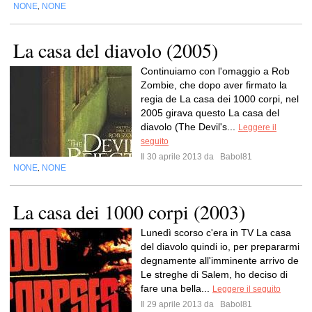
NONE
NONE
,
La casa del diavolo (2005)
Continuiamo con l'omaggio a Rob
Zombie, che dopo aver firmato la
regia de La casa dei 1000 corpi, nel
2005 girava questo La casa del
diavolo (The Devil's...
Leggere il
seguito
Il 30 aprile 2013 da
Babol81
NONE
NONE
,
La casa dei 1000 corpi (2003)
Lunedì scorso c'era in TV La casa
del diavolo quindi io, per prepararmi
degnamente all'imminente arrivo de
Le streghe di Salem, ho deciso di
fare una bella...
Leggere il seguito
Il 29 aprile 2013 da
Babol81