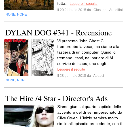
tutta...
Leggere il seguito
Il 20 febbraio 2015 da
Giuseppe Armellini
NONE
NONE
,
DYLAN DOG #341 - Recensione
Vi presento John Ghost!Ci
tremerebbe la voce, ma siamo alla
tastiera di un computer. Quindi ci
tremano i tasti, nel parlare di Al
servizio del caos, uno degli...
Leggere il seguito
Il 28 gennaio 2015 da
Audaci
NONE
NONE
,
The Hire /4 Star - Director's Ads
Siamo giunti al quarto capitolo delle
avventure del driver impersonato da
Clive Owen. L'inizio sembra molto
simile all'episodio precedente, con il