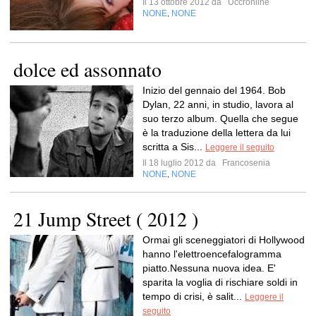
Il 13 ottobre 2012 da
Uccronline
NONE
NONE
,
dolce ed assonnato
Inizio del gennaio del 1964. Bob
Dylan, 22 anni, in studio, lavora al
suo terzo album. Quella che segue
è la traduzione della lettera da lui
scritta a Sis...
Leggere il seguito
Il 18 luglio 2012 da
Francosenia
NONE
NONE
,
21 Jump Street ( 2012 )
Ormai gli sceneggiatori di Hollywood
hanno l'elettroencefalogramma
piatto.Nessuna nuova idea. E'
sparita la voglia di rischiare soldi in
tempo di crisi, è salit...
Leggere il
seguito