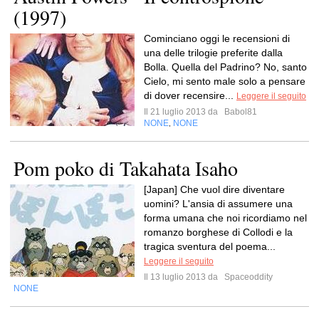
(1997)
Cominciano oggi le recensioni di
una delle trilogie preferite dalla
Bolla. Quella del Padrino? No, santo
Cielo, mi sento male solo a pensare
di dover recensire...
Leggere il seguito
Il 21 luglio 2013 da
Babol81
NONE
NONE
,
Pom poko di Takahata Isaho
[Japan] Che vuol dire diventare
uomini? L'ansia di assumere una
forma umana che noi ricordiamo nel
romanzo borghese di Collodi e la
tragica sventura del poema...
Leggere il seguito
Il 13 luglio 2013 da
Spaceoddity
NONE