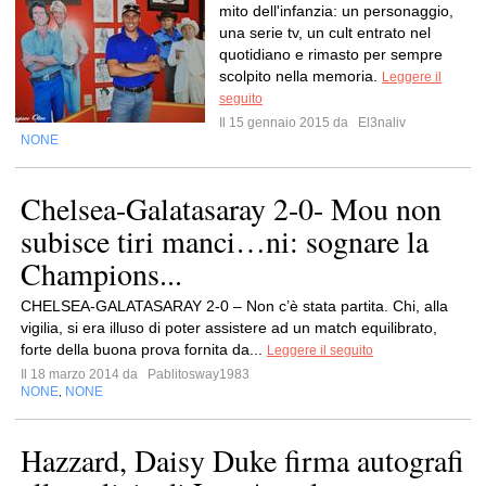
mito dell'infanzia: un personaggio,
una serie tv, un cult entrato nel
quotidiano e rimasto per sempre
scolpito nella memoria.
Leggere il
seguito
Il 15 gennaio 2015 da
El3naliv
NONE
Chelsea-Galatasaray 2-0- Mou non
subisce tiri manci…ni: sognare la
Champions...
CHELSEA-GALATASARAY 2-0 – Non c’è stata partita. Chi, alla
vigilia, si era illuso di poter assistere ad un match equilibrato,
forte della buona prova fornita da...
Leggere il seguito
Il 18 marzo 2014 da
Pablitosway1983
NONE
NONE
,
Hazzard, Daisy Duke firma autografi