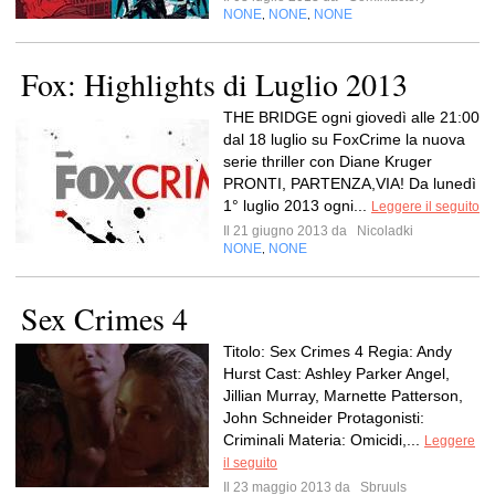
NONE
NONE
NONE
,
,
Fox: Highlights di Luglio 2013
THE BRIDGE ogni giovedì alle 21:00
dal 18 luglio su FoxCrime la nuova
serie thriller con Diane Kruger
PRONTI, PARTENZA,VIA! Da lunedì
1° luglio 2013 ogni...
Leggere il seguito
Il 21 giugno 2013 da
Nicoladki
NONE
NONE
,
Sex Crimes 4
Titolo: Sex Crimes 4 Regia: Andy
Hurst Cast: Ashley Parker Angel,
Jillian Murray, Marnette Patterson,
John Schneider Protagonisti:
Criminali Materia: Omicidi,...
Leggere
il seguito
Il 23 maggio 2013 da
Sbruuls