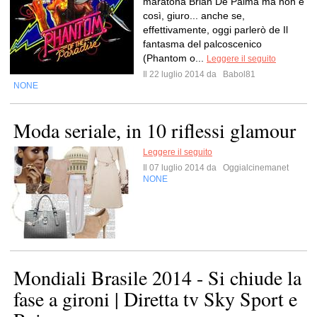
maratona Brian De Palma ma non è
così, giuro... anche se,
effettivamente, oggi parlerò de Il
fantasma del palcoscenico
(Phantom o...
Leggere il seguito
Il 22 luglio 2014 da
Babol81
NONE
Moda seriale, in 10 riflessi glamour
Leggere il seguito
Il 07 luglio 2014 da
Oggialcinemanet
NONE
Mondiali Brasile 2014 - Si chiude la
fase a gironi | Diretta tv Sky Sport e