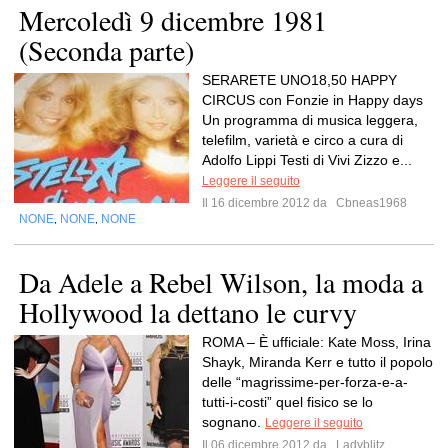
Mercoledì 9 dicembre 1981
(Seconda parte)
SERARETE UNO18,50 HAPPY
CIRCUS con Fonzie in Happy days
Un programma di musica leggera,
telefilm, varietà e circo a cura di
Adolfo Lippi Testi di Vivi Zizzo e...
Leggere il seguito
Il 16 dicembre 2012 da
Cbneas1968
NONE
NONE
NONE
,
,
Da Adele a Rebel Wilson, la moda a
Hollywood la dettano le curvy
ROMA – È ufficiale: Kate Moss, Irina
Shayk, Miranda Kerr e tutto il popolo
delle “magrissime-per-forza-e-a-
tutti-i-costi” quel fisico se lo
sognano.
Leggere il seguito
Il 06 dicembre 2012 da
Ladyblitz