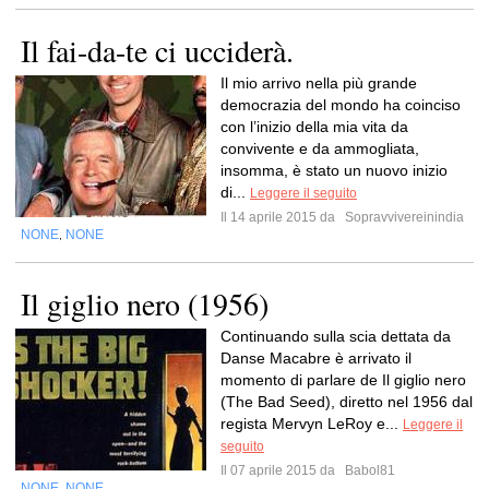
Il fai-da-te ci ucciderà.
Il mio arrivo nella più grande
democrazia del mondo ha coinciso
con l’inizio della mia vita da
convivente e da ammogliata,
insomma, è stato un nuovo inizio
di...
Leggere il seguito
Il 14 aprile 2015 da
Sopravvivereinindia
NONE
NONE
,
Il giglio nero (1956)
Continuando sulla scia dettata da
Danse Macabre è arrivato il
momento di parlare de Il giglio nero
(The Bad Seed), diretto nel 1956 dal
regista Mervyn LeRoy e...
Leggere il
seguito
Il 07 aprile 2015 da
Babol81
NONE
NONE
,