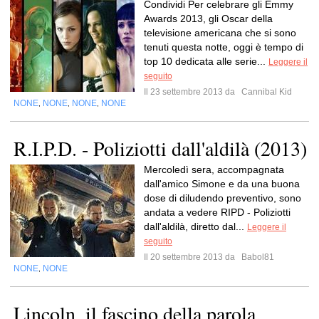
Condividi Per celebrare gli Emmy
Awards 2013, gli Oscar della
televisione americana che si sono
tenuti questa notte, oggi è tempo di
top 10 dedicata alle serie...
Leggere il
seguito
Il 23 settembre 2013 da
Cannibal Kid
NONE
NONE
NONE
NONE
,
,
,
R.I.P.D. - Poliziotti dall'aldilà (2013)
Mercoledì sera, accompagnata
dall'amico Simone e da una buona
dose di diludendo preventivo, sono
andata a vedere RIPD - Poliziotti
dall'aldilà, diretto dal...
Leggere il
seguito
Il 20 settembre 2013 da
Babol81
NONE
NONE
,
Lincoln, il fascino della parola.