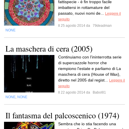
fattispecie - è fin troppo facile
imbattersi in rottamature del
passato, nuovi nomi de...
Leggere il
seguito
Il 25 agosto 2014 da
79deadman
NONE
La maschera di cera (2005)
Continuiamo con l'ininterrotta serie
di supercazzole horror che
riempiono l'estate e parliamo di La
maschera di cera (House of Wax),
diretto nel 2005 dal regist...
Leggere il
seguito
Il 22 agosto 2014 da
Babol81
NONE
NONE
,
Il fantasma del palcoscenico (1974)
Sembra che io stia facendo una