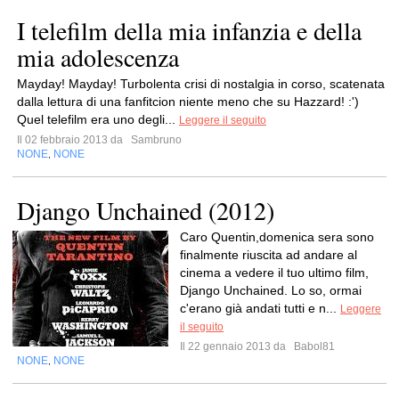
I telefilm della mia infanzia e della
mia adolescenza
Mayday! Mayday! Turbolenta crisi di nostalgia in corso, scatenata
dalla lettura di una fanfitcion niente meno che su Hazzard! :')
Quel telefilm era uno degli...
Leggere il seguito
Il 02 febbraio 2013 da
Sambruno
NONE
NONE
,
Django Unchained (2012)
Caro Quentin,domenica sera sono
finalmente riuscita ad andare al
cinema a vedere il tuo ultimo film,
Django Unchained. Lo so, ormai
c'erano già andati tutti e n...
Leggere
il seguito
Il 22 gennaio 2013 da
Babol81
NONE
NONE
,