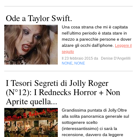
Ode a Taylor Swift.
Una cosa strana che mi è capitata
nell’ultimo periodo è stata stare in
mezzo a parecchie persone e dover
alzare gli occhi dall’iphone.
Leggere il
seguito
Il 23 febbraio 2015 da
Denise D'Angelilli
NONE
NONE
,
I Tesori Segreti di Jolly Roger
(N°12): I Rednecks Horror + Non
Aprite quella...
Grandissima puntata di Jolly.Oltre
alla solita panoramica generale sul
sottogenere scelto
(interessantissimo) ci sarà la
recensione, davvero da leggere