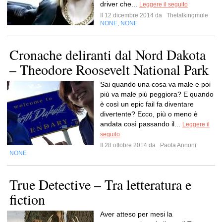
driver che...
Leggere il seguito
Il 12 dicembre 2014 da
Thetalkingmule
NONE
NONE
,
Cronache deliranti dal Nord Dakota
– Theodore Roosevelt National Park
Sai quando una cosa va male e poi
più va male più peggiora? E quando
è così un epic fail fa diventare
divertente? Ecco, più o meno è
andata così passando il...
Leggere il
seguito
Il 28 ottobre 2014 da
Paola Annoni
NONE
True Detective – Tra letteratura e
fiction
Aver atteso per mesi la