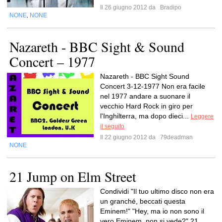
Il 26 giugno 2012 da
Bradipo
NONE
NONE
,
Nazareth - BBC Sight & Sound
Concert – 1977
Nazareth - BBC Sight Sound
Concert 3-12-1977 Non era facile
nel 1977 andare a suonare il
vecchio Hard Rock in giro per
l'Inghilterra, ma dopo dieci...
Leggere
il seguito
Il 22 giugno 2012 da
79deadman
NONE
21 Jump on Elm Street
Condividi "Il tuo ultimo disco non era
un granché, beccati questa
Eminem!" "Hey, ma io non sono il
vero Eminem, non si vede?" 21