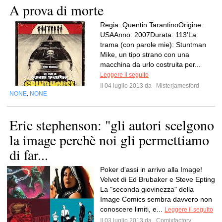
A prova di morte
Regia: Quentin TarantinoOrigine:
USAAnno: 2007Durata: 113'La
trama (con parole mie): Stuntman
Mike, un tipo strano con una
macchina da urlo costruita per...
Leggere il seguito
Il 04 luglio 2013 da
Misterjamesford
NONE
NONE
,
Eric stephenson: "gli autori scelgono
la image perchè noi gli permettiamo
di far...
Poker d'assi in arrivo alla Image!
Velvet di Ed Brubaker e Steve Epting
La "seconda giovinezza" della
Image Comics sembra davvero non
conoscere limiti, e...
Leggere il seguito
Il 03 luglio 2013 da
Comixfactory