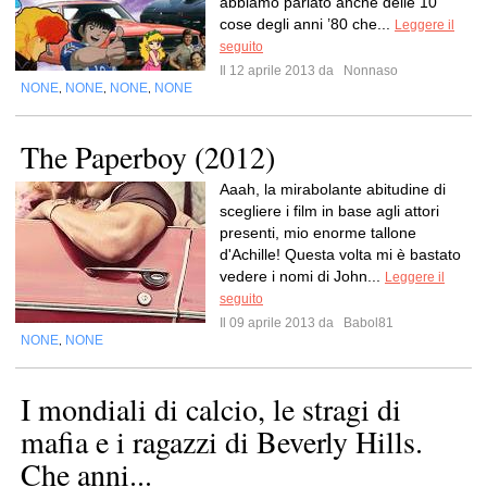
abbiamo parlato anche delle 10
cose degli anni ’80 che...
Leggere il
seguito
Il 12 aprile 2013 da
Nonnaso
NONE
NONE
NONE
NONE
,
,
,
The Paperboy (2012)
Aaah, la mirabolante abitudine di
scegliere i film in base agli attori
presenti, mio enorme tallone
d'Achille! Questa volta mi è bastato
vedere i nomi di John...
Leggere il
seguito
Il 09 aprile 2013 da
Babol81
NONE
NONE
,
I mondiali di calcio, le stragi di
mafia e i ragazzi di Beverly Hills.
Che anni...