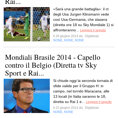
Rai...
«Sarà una grande battaglia»: il ct
degli Usa Jurgen Klinsmann vede
così Usa-Germania, che stasera
(diretta ore 18 su Sky Mondiale 1) si
affronteranno...
Leggere il seguito
Il 26 giugno 2014 da
Digitalsat
NONE
NONE
NONE
,
,
Mondiali Brasile 2014 - Capello
contro il Belgio (Diretta tv Sky
Sport e Rai...
Si chiude oggi la seconda tornata di
sfide valide per il Gruppo H: in
campo, nel torrido Maracana, alle
13 locali (in Italia saranno le 18,
diretta su Rai 1 e...
Leggere il seguito
Il 22 giugno 2014 da
Digitalsat
NONE
NONE
,