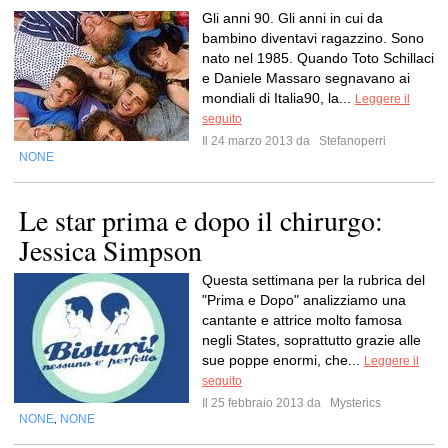
Gli anni 90. Gli anni in cui da
bambino diventavi ragazzino. Sono
nato nel 1985. Quando Toto Schillaci
e Daniele Massaro segnavano ai
mondiali di Italia90, la...
Leggere il
seguito
Il 24 marzo 2013 da
Stefanoperri
NONE
Le star prima e dopo il chirurgo:
Jessica Simpson
Questa settimana per la rubrica del
"Prima e Dopo" analizziamo una
cantante e attrice molto famosa
negli States, soprattutto grazie alle
sue poppe enormi, che...
Leggere il
seguito
Il 25 febbraio 2013 da
Mysterics
NONE
NONE
,