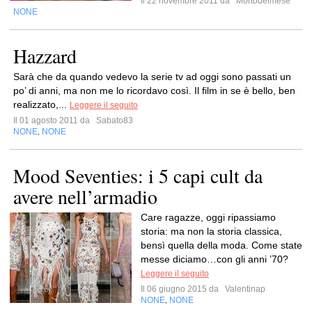
Il 22 novembre 2011 da
Mortodelmese
NONE
Hazzard
Sarà che da quando vedevo la serie tv ad oggi sono passati un
po’ di anni, ma non me lo ricordavo così. Il film in se è bello, ben
realizzato,...
Leggere il seguito
Il 01 agosto 2011 da
Sabato83
NONE
NONE
,
Mood Seventies: i 5 capi cult da
avere nell’armadio
Care ragazze, oggi ripassiamo
storia: ma non la storia classica,
bensì quella della moda. Come state
messe diciamo…con gli anni ’70?
Leggere il seguito
Il 06 giugno 2015 da
Valentinap
NONE
NONE
,