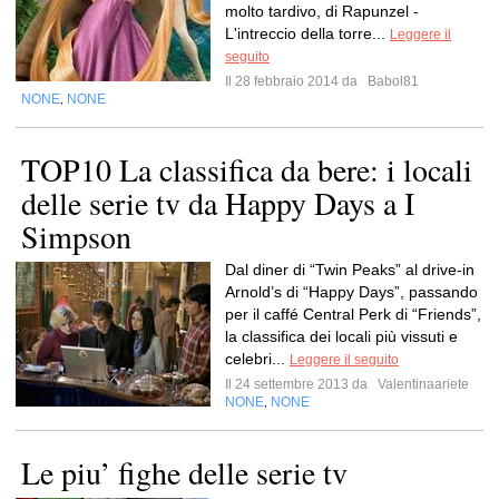
molto tardivo, di Rapunzel -
L'intreccio della torre...
Leggere il
seguito
Il 28 febbraio 2014 da
Babol81
NONE
NONE
,
TOP10 La classifica da bere: i locali
delle serie tv da Happy Days a I
Simpson
Dal diner di “Twin Peaks” al drive-in
Arnold’s di “Happy Days”, passando
per il caffé Central Perk di “Friends”,
la classifica dei locali più vissuti e
celebri...
Leggere il seguito
Il 24 settembre 2013 da
Valentinaariete
NONE
NONE
,
Le piu’ fighe delle serie tv