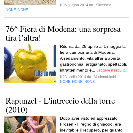
Il 06 giugno 2014 da
Silverstar
NONE
NONE
,
76^ Fiera di Modena: una sorpresa
tira l’altra!
Ritorna dal 25 aprile al 1 maggio la
fiera campionaria di Modena.
Arredamento, vita all’aria aperta,
gastronomia, artigianato, spettacoli,
intrattenimento e...
Leggere il seguito
Il 23 aprile 2014 da
Modenabimbi
NONE
NONE
NONE
,
,
Rapunzel - L'intreccio della torre
(2010)
Dopo aver visto ed apprezzato
Frozen - Il regno di ghiaccio, era
inevitabile il recupero, per quanto