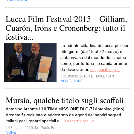
Lucca Film Festival 2015 – Gilliam,
Cuarón, Irons e Cronenberg: tutto il
festiva...
La ridente cittadina di Lucca per ben
otto giorni (dal 15 al 22 marzo) è
stata invasa dal mondo del cinema
come, per fortuna, le capita oramai
da diversi anni.
Leggere il seguito
Il 25 marzo 2015 da
Taxi Drivers
NONE
NONE
,
Mursia, qualche titolo sugli scaffali
Antonino Arconte L’ULTIMA MISSIONE DI G-71Antonino (Nino)
Arconte fu reclutato e addestrato da agenti dei servizi segreti
italiani per i reparti speciali di...
Leggere il seguito
Il 03 marzo 2015 da
Paolo Franchini
NONE