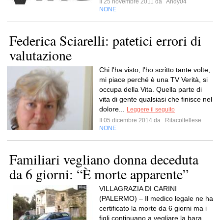
Il 25 novembre 2011 da
Andy04
NONE
Federica Sciarelli: patetici errori di
valutazione
Chi l'ha visto, l'ho scritto tante volte,
mi piace perché è una TV Verità, si
occupa della Vita. Quella parte di
vita di gente qualsiasi che finisce nel
dolore...
Leggere il seguito
Il 05 dicembre 2014 da
Ritacoltellese
NONE
Familiari vegliano donna deceduta
da 6 giorni: “È morte apparente”
VILLAGRAZIA DI CARINI
(PALERMO) – Il medico legale ne ha
certificato la morte da 6 giorni ma i
figli continuano a vegliare la bara