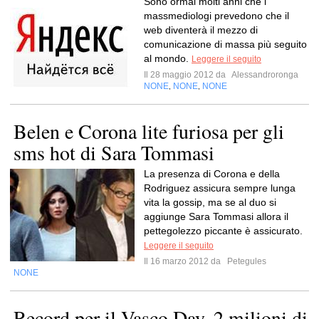
Sono ormai molti anni che i
massmediologi prevedono che il
web diventerà il mezzo di
comunicazione di massa più seguito
al mondo.
Leggere il seguito
Il 28 maggio 2012 da
Alessandroronga
NONE
NONE
NONE
,
,
Belen e Corona lite furiosa per gli
sms hot di Sara Tommasi
La presenza di Corona e della
Rodriguez assicura sempre lunga
vita la gossip, ma se al duo si
aggiunge Sara Tommasi allora il
pettegolezzo piccante è assicurato.
Leggere il seguito
Il 16 marzo 2012 da
Petegules
NONE
Record per il Vasco Day, 2 milioni di