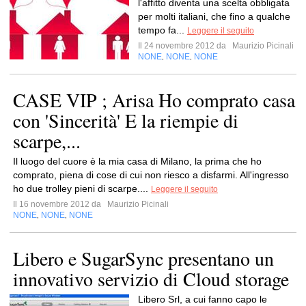
l'affitto diventa una scelta obbligata
per molti italiani, che fino a qualche
tempo fa...
Leggere il seguito
Il 24 novembre 2012 da
Maurizio Picinali
NONE
NONE
NONE
,
,
CASE VIP ; Arisa Ho comprato casa
con 'Sincerità' E la riempie di
scarpe,...
Il luogo del cuore è la mia casa di Milano, la prima che ho
comprato, piena di cose di cui non riesco a disfarmi. All'ingresso
ho due trolley pieni di scarpe....
Leggere il seguito
Il 16 novembre 2012 da
Maurizio Picinali
NONE
NONE
NONE
,
,
Libero e SugarSync presentano un
innovativo servizio di Cloud storage
Libero Srl, a cui fanno capo le