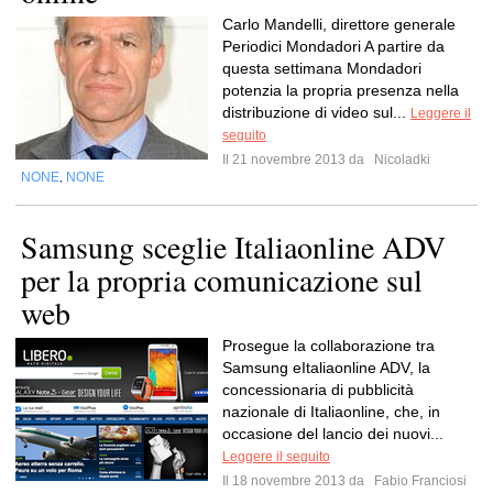
Carlo Mandelli, direttore generale
Periodici Mondadori A partire da
questa settimana Mondadori
potenzia la propria presenza nella
distribuzione di video sul...
Leggere il
seguito
Il 21 novembre 2013 da
Nicoladki
NONE
NONE
,
Samsung sceglie Italiaonline ADV
per la propria comunicazione sul
web
Prosegue la collaborazione tra
Samsung eItaliaonline ADV, la
concessionaria di pubblicità
nazionale di Italiaonline, che, in
occasione del lancio dei nuovi...
Leggere il seguito
Il 18 novembre 2013 da
Fabio Franciosi