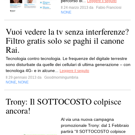
percorso di...
Leggere il seguito
Il 24 marzo 2013 da
Fabio Franciosi
NONE
Vuoi vedere la tv senza interferenze?
Filtro gratis solo se paghi il canone
Rai.
Tecnologia contro tecnologia. Le frequenze del digitale terrestre
sono disturbate da quelle dei cellulari di ultima generazione – con
tecnologa 4G- e in alcune...
Leggere il seguito
Il 29 gennaio 2013 da
Goodmorningumbria
NONE
NONE
,
Trony: Il SOTTOCOSTO colpisce
ancora!
Al via una nuova campagna
promozionale Trony: dal 1 Febbraio
partirà “Il SOTTOCOSTO colpisce