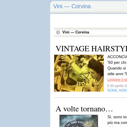
Vini — Corvina
Vini — Corvina
VINTAGE HAIRSTYLE
ACCONCIA
'50 per chi
Quando si 
stile anni 
Leggere il s
Il 30 aprile
NONE
NON
,
A volte tornano…
Sì, sono t
più ma co