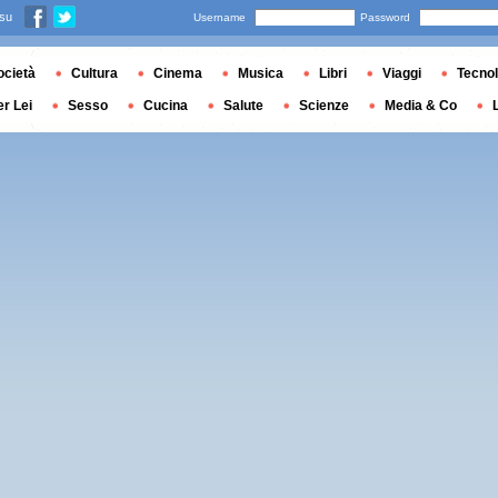
 su
Username
Password
ocietà
Cultura
Cinema
Musica
Libri
Viaggi
Tecnol
er Lei
Sesso
Cucina
Salute
Scienze
Media & Co