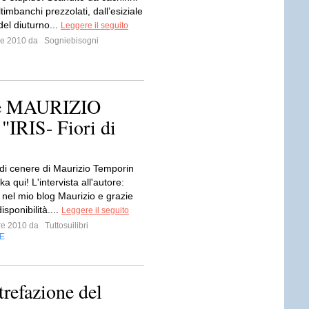
ltimbanchi prezzolati, dall’esiziale
del diuturno...
Leggere il seguito
bre 2010 da
Sogniebisogni
tore MAURIZIO
IRIS- Fiori di
 di cenere di Maurizio Temporin
ka qui! L'intervista all'autore:
nel mio blog Maurizio e grazie
isponibilità....
Leggere il seguito
bre 2010 da
Tuttosuilibri
E
trefazione del