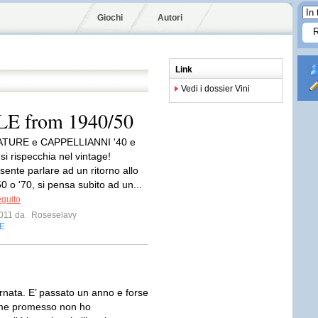
Giochi
Autori
Link
Vedi i dossier Vini
 from 1940/50
TURE e CAPPELLIANNI '40 e
 si rispecchia nel vintage!
sente parlare ad un ritorno allo
'50 o '70, si pensa subito ad un...
eguito
 2011 da
Roseselavy
E
ornata. E’ passato un anno e forse
me promesso non ho