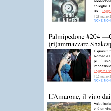
abbandonato
colleghe. 
un...
Legger
Il 28 marzo
NONE
NON
,
Palmipedone #204 
(ri)ammazzare Shake
È quasi tu
Romeo e Gi
più. È un’
impossibile 
Leggere il s
Il 12 marzo
NONE
NON
,
L’Amarone, il vino dai 
Valpolicell
vi è un vin