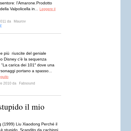
 sentore: l’Amarone.Prodotto
della Valpolicella in...
Leggere il
 2011 da
Maurov
E
e più riuscite del geniale
o Disney c’è la sequenza
de “La carica dei 101″ dove una
ersonaggi portano a spasso...
eguito
bre 2010 da
Fabsound
tupido il mio
g (1999) Liu Xiaodong Perché il
è stupido. Scandito da cachinni