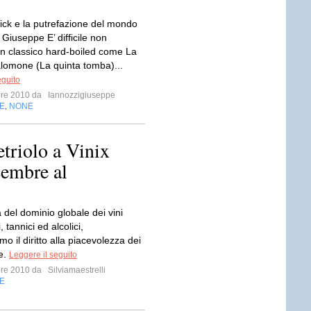
Dick e la putrefazione del mondo
 Giuseppe E’ difficile non
un classico hard-boiled come La
alomone (La quinta tomba)...
eguito
bre 2010 da
Iannozzigiuseppe
E
NONE
,
etriolo a Vinix
cembre al
 del dominio globale dei vini
 tannici ed alcolici,
mo il diritto alla piacevolezza dei
re.
Leggere il seguito
bre 2010 da
Silviamaestrelli
E