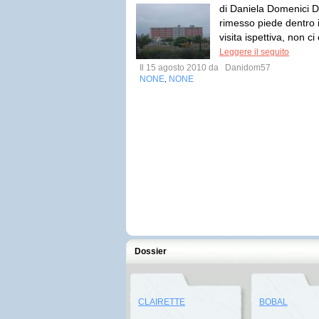
di Daniela Domenici D
rimesso piede dentro i
visita ispettiva, non c
Leggere il seguito
Il 15 agosto 2010 da
Danidom57
NONE
NONE
,
Dossier
CLAIRETTE
BOBAL