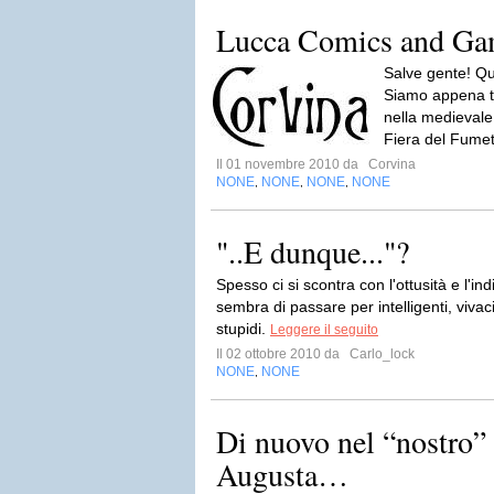
Lucca Comics and Ga
Salve gente! Qu
Siamo appena t
nella medievale 
Fiera del Fume
Il 01 novembre 2010 da
Corvina
NONE
NONE
NONE
NONE
,
,
,
"..E dunque..."?
Spesso ci si scontra con l'ottusità e l'in
sembra di passare per intelligenti, vivac
stupidi.
Leggere il seguito
Il 02 ottobre 2010 da
Carlo_lock
NONE
NONE
,
Di nuovo nel “nostro” 
Augusta…