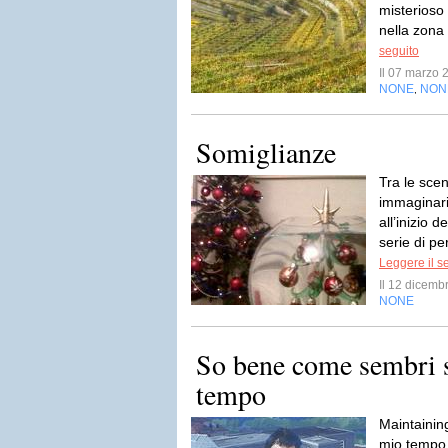
misterioso
nella zona 
seguito
Il 07 marzo
NONE
NON
,
Somiglianze
Tra le scen
immaginari
all’inizio 
serie di p
Leggere il s
Il 12 dicem
NONE
So bene come sembri s
tempo
Maintainin
mio tempo 