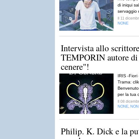
di iniqui sa
servaggio 
Il 11 dicem
NONE
Intervista allo scrit
TEMPORIN autore di "
cenere"!
IRIS -Fiori
Trama: clik
Benvenuto 
per la tua d
Il 08 dicem
NONE
NON
,
Philip. K. Dick e la pu