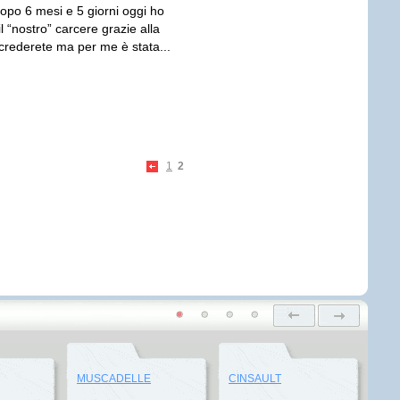
opo 6 mesi e 5 giorni oggi ho
l “nostro” carcere grazie alla
i crederete ma per me è stata...
1
2
MUSCADELLE
CINSAULT