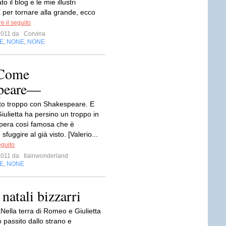
 il blog e le mie illustri
E per tornare alla grande, ecco
e il seguito
 2011 da
Corvina
E
NONE
NONE
,
,
—Come
speare—
tto troppo con Shakespeare. E
ulietta ha persino un troppo in
opera così famosa che è
sfuggire al già visto. [Valerio...
eguito
 2011 da
Ilainwonderland
E
NONE
,
natali bizzarri
aNella terra di Romeo e Giulietta
o passito dallo strano e