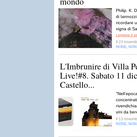
mondo
Philip. K. 
di Iannozzi
ricordare 
vigna di S
Leggere il s
Il 23 novem
NONE
NON
,
L'Imbrunire di Villa P
Live!#8. Sabato 11 di
Castello...
"Nell’epoca
concentrati,
rivendichia
vini da be
Il 13 novem
NONE
NON
,