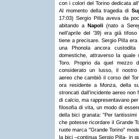
con i colori del Torino dedicata al
Al momento della tragedia di
Su
17:03) Sergio Pilla aveva da poc
abitando a
Napoli
(nato a Sereg
nell'aprile del '39) era già tifo
tiene a precisare. Sergio Pilla era
una Phonola ancora custodita
domestiche, attraverso la quale 
Toro. Proprio da quel mezzo di
considerato un lusso, il nostro 
aereo che cambiò il corso del Tori
ora residente a Monza, della s
stroncati dall'incidente aereo no
di calcio, ma rappresentavano per
filosofia di vita, un modo di esse
della bici granata: "Per tantissim
che potesse ricordare il Grande To
ruote marca "Grande Torino" mode
la bici –continua Sergio Pilla- in 