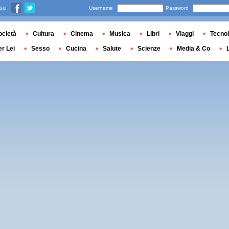
 su
Username
Password
ocietà
Cultura
Cinema
Musica
Libri
Viaggi
Tecnol
er Lei
Sesso
Cucina
Salute
Scienze
Media & Co