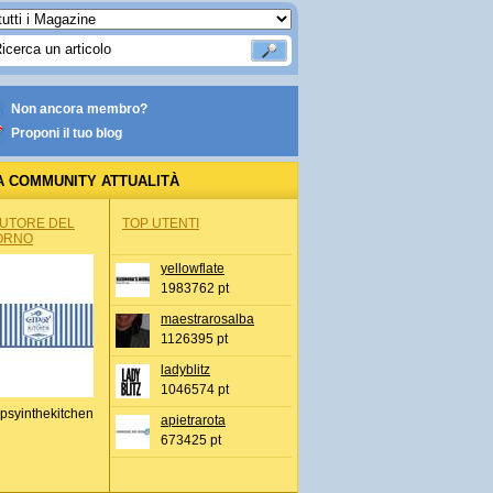
Non ancora membro?
Proponi il tuo blog
A COMMUNITY ATTUALITÀ
AUTORE DEL
TOP UTENTI
ORNO
yellowflate
1983762 pt
maestrarosalba
1126395 pt
ladyblitz
1046574 pt
psyinthekitchen
apietrarota
673425 pt