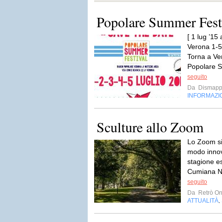
Popolare Summer Fest
[ 1 lug ’15
Verona 1-5 
Torna a Ve
Popolare S
seguito
Da
Dismap
INFORMAZI
Sculture allo Zoom
Lo Zoom si
modo innova
stagione es
Cumiana Neg
seguito
Da
Retrò On
ATTUALITÀ
,