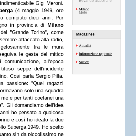
Bevande alcooliche
l'indimenticabile Gigi Meroni.
Milano
perga
(4 maggio 1949, ore
Mete
o compiuto dieci anni. Pur
no in provincia di
Milano
so del "Grande Torino", come
Magazines
 sempre attaccato alla radio,
Attualità
 gelosamente tra le mura
Informazione regionale
seguiva le gesta del mitico
 comunicazione, all'epoca
Società
tifoso seppe dell'incidente
no. Così parla Sergio Pilla,
ua passione: "Quei ragazzi
n formavano solo una squadra
 me e per tanti coetanei una
re". Gli domandiamo dell'idea
i anni ho pensato a qualcosa
rino e così ho ideato la due
llo Superga 1949. Ho scelto
quanto sin da piccolissimo ne