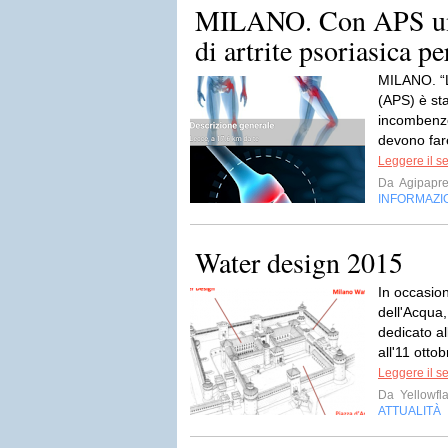
MILANO. Con APS un a
di artrite psoriasica per
MILANO. “L’
(APS) è sta
incombenze
devono fare
Leggere il s
Da
Agipapr
INFORMAZI
Water design 2015
In occasion
dell'Acqua,
dedicato al
all'11 ottob
Leggere il s
Da
Yellowfla
ATTUALITÀ