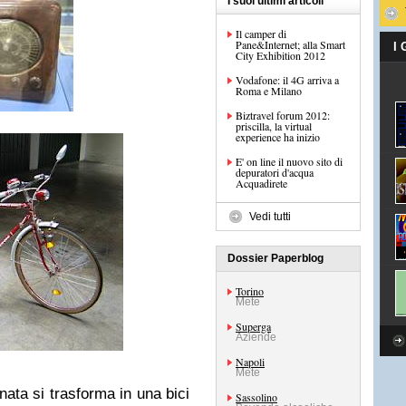
I suoi ultimi articoli
Il camper di
Pane&Internet; alla Smart
I
City Exhibition 2012
Vodafone: il 4G arriva a
Roma e Milano
Biztravel forum 2012:
priscilla, la virtual
experience ha inizio
E' on line il nuovo sito di
depuratori d'acqua
Acquadirete
Vedi tutti
Dossier Paperblog
Torino
Mete
Superga
Aziende
Napoli
Mete
ta si trasforma in una bici
Sassolino