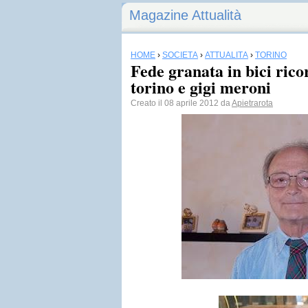
Magazine Attualità
HOME
›
SOCIETÀ
›
ATTUALITÀ
›
TORINO
Fede granata in bici ric
torino e gigi meroni
Creato il 08 aprile 2012 da
Apietrarota