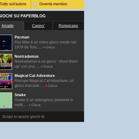
Tutto sull'autore
Diventa membro
 GIOCHI SU PAPERBLOG
Arcade
Casino'
Rompicapo
Pacman
Pac-Man é un video gioco creato nel
1979 da Toru......
Gioca
Nostradamus
Nostradamus è un gioco " shoot them
up" con una......
Gioca
Magical Cat Adventure
Riscopri Magical Cat Adventure, un
gioco d'arcade......
Gioca
Snake
Snake è un videogioco presente in
molti......
Gioca
Scopri lo spazio giochi di