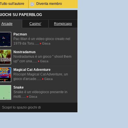
Tutto sull'autore
Diventa membro
 GIOCHI SU PAPERBLOG
Arcade
Casino'
Rompicapo
Pacman
Pac-Man é un video gioco creato nel
1979 da Toru......
Gioca
Nostradamus
Nostradamus è un gioco " shoot them
up" con una......
Gioca
Magical Cat Adventure
Riscopri Magical Cat Adventure, un
gioco d'arcade......
Gioca
Snake
Snake è un videogioco presente in
molti......
Gioca
Scopri lo spazio giochi di