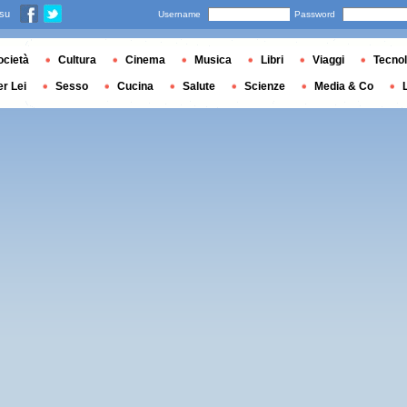
 su
Username
Password
ocietà
Cultura
Cinema
Musica
Libri
Viaggi
Tecnol
er Lei
Sesso
Cucina
Salute
Scienze
Media & Co