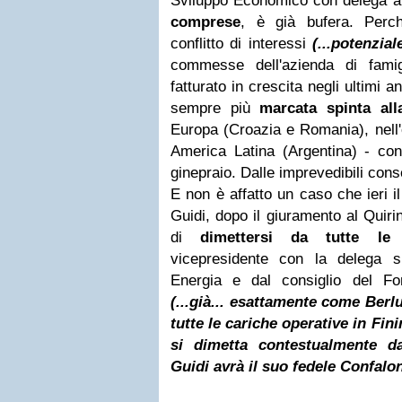
Sviluppo Economico con delega a
comprese
, è già bufera. Perc
conflitto di interessi
(...potenzia
commesse dell'azienda di fami
fatturato in crescita negli ultimi an
sempre più
marcata spinta all
Europa (Croazia e Romania), nell'
America Latina (Argentina) - con
ginepraio. Dalle imprevedibili cons
E non è affatto un caso che ieri i
Guidi, dopo il giuramento al Quirin
di
dimettersi da tutte le 
vicepresidente con la delega su
Energia e dal consiglio del Fon
(...già... esattamente come Berl
tutte le cariche operative in Fin
si dimetta contestualmente da
Guidi avrà il suo fedele Confalo