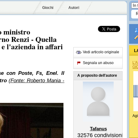
Giochi
Autori
o ministro
rno Renzi - Quella
e l'azienda in affari
L
Vedi articolo originale
L'
Segnala un abuso
GI
se con Poste, Fs,
Enel
. Il
A proposito dell'autore
tro
(Fonte: Roberto Mania -
Agi
Tafanus
32576
condivisioni