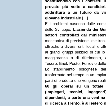
sostituendolo con i contratti in
provato più volte a candidarl
addirittura a un futuro da vi
giovane industriale
[...]
E i problemi nascono dalle comp
dello Sviluppo.
L'azienda dei Guid
settori controllati dal minister
meccanica di precisione, elettroni
oltreché a diversi enti locali e al
ai grandi gruppi pubblici di cui l
maggioranza o di riferimento, a
Tesoro: Enel, Poste, Ferrovie dello
Lo stabilimento bolognese de
trasformato nel tempo in un impia
parti di prodotto che vengono reali
60 gli operai su un totale 
(impiegati, tecnici, ingegne
dipendenti, a parte una ventina
di ricerca a Trento, è all'estero