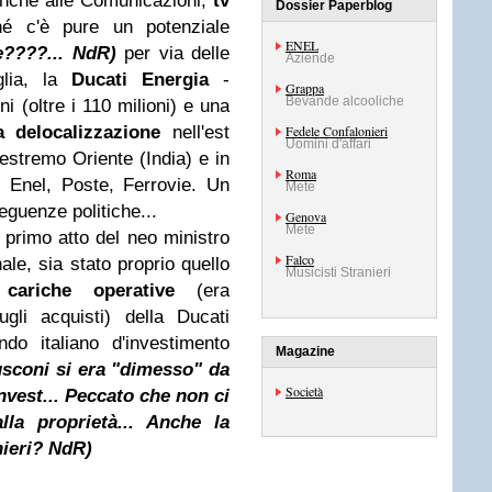
nche alle Comunicazioni,
tv
Dossier Paperblog
hé c'è pure un potenziale
ENEL
le????... NdR)
per via delle
Aziende
glia, la
Ducati Energia
-
Grappa
Bevande alcooliche
ni (oltre i 110 milioni) e una
a delocalizzazione
nell'est
Fedele Confalonieri
Uomini d'affari
estremo Oriente (India) e in
Roma
 Enel, Poste, Ferrovie. Un
Mete
eguenze politiche...
Genova
Mete
l primo atto del neo ministro
Falco
ale, sia stato proprio quello
Musicisti Stranieri
cariche operative
(era
gli acquisti) della Ducati
do italiano d'investimento
Magazine
usconi si era "dimesso" da
Società
invest... Peccato che non ci
lla proprietà... Anche la
nieri? NdR)