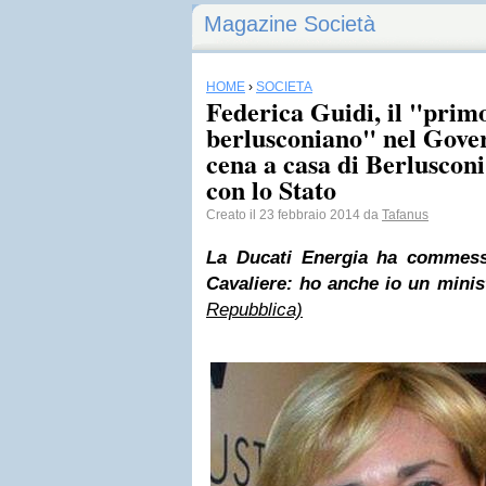
Magazine Società
HOME
›
SOCIETÀ
Federica Guidi, il "prim
berlusconiano" nel Gove
cena a casa di Berlusconi 
con lo Stato
Creato il 23 febbraio 2014 da
Tafanus
La Ducati Energia ha commes
Cavaliere: ho anche io un minis
Repubblica)