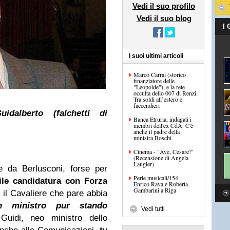
Vedi il suo profilo
Vedi il suo blog
I
I suoi ultimi articoli
Marco Carrai (storico
finanziatore delle
"Leopolde"), e la rete
occulta dello 007 di Renzi.
Tra soldi all’estero e
faccendieri
idalberto (falchetti di
Banca Etruria, indagati i
membri dell'ex CdA. C'è
anche il padre della
ministra Boschi
Cinema - "Ave, Cesare!"
(Recensione di Angela
Laugier)
 da Berlusconi, forse per
Perle musicali/154 -
ile candidatura con Forza
Enrico Rava e Roberta
Gambarini a Riga
ri il Cavaliere che pare abbia
n ministro pur stando
Vedi tutti
Guidi, neo ministro dello