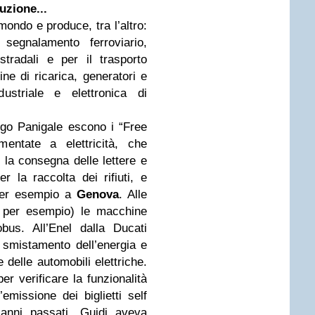
uzione...
mondo e produce, tra l’altro:
 segnalamento ferroviario,
tradali e per il trasporto
nine di ricarica, generatori e
dustriale e elettronica di
orgo Panigale escono i “Free
mentate a elettricità, che
 la consegna delle lettere e
 la raccolta dei rifiuti, e
 per esempio a
Genova
. Alle
, per esempio) le macchine
tobus. All’Enel dalla Ducati
 smistamento dell’energia e
 delle automobili elettriche.
er verificare la funzionalità
emissione dei biglietti self
 anni passati, Guidi aveva