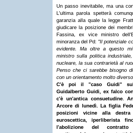
Un passo inevitabile, ma una confe
L'ultima parola spetterà comunque 
garanzia alla quale la legge Fratti
giudicare la posizione dei membr
Fassina, ex vice ministro dell
minoranza del Pd:
"Il potenziale co
evidente. Ma oltre a questo mi
ministro sulla politica industriale
nucleare, la sua contrarietà al ruo
Penso che ci sarebbe bisogno di 
con un orientamento molto diverso"
C'è poi il "caso Guidi" sul
Guidalberto Guidi, ex
falco
conf
c'è un'antica consuetudine
.
An
Arcore di lunedì. La figlia Fe
posizioni vicine alla destra
euroscettica, iperliberista f
l'abolizione del contratt