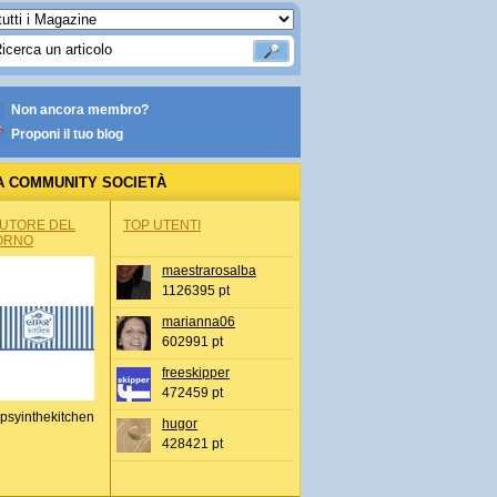
Non ancora membro?
Proponi il tuo blog
A COMMUNITY SOCIETÀ
AUTORE DEL
TOP UTENTI
ORNO
maestrarosalba
1126395 pt
marianna06
602991 pt
freeskipper
472459 pt
psyinthekitchen
hugor
428421 pt