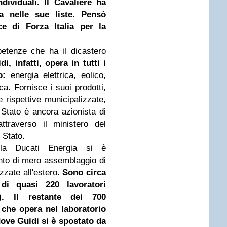
dividuali. Il Cavaliere ha
a nelle sue liste. Pensò
ce di Forza Italia per la
etenze che ha il dicastero
i, infatti, opera in tutti i
o:
energia elettrica, eolico,
ca. Fornisce i suoi prodotti,
le rispettive municipalizzate,
o Stato è ancora azionista di
ttraverso il ministero del
 Stato.
lla Ducati Energia si è
nto di mero assemblaggio di
zzate all'estero.
Sono circa
di quasi 220 lavoratori
ri). Il restante dei 700
 che opera nel laboratorio
 dove Guidi si è spostato da