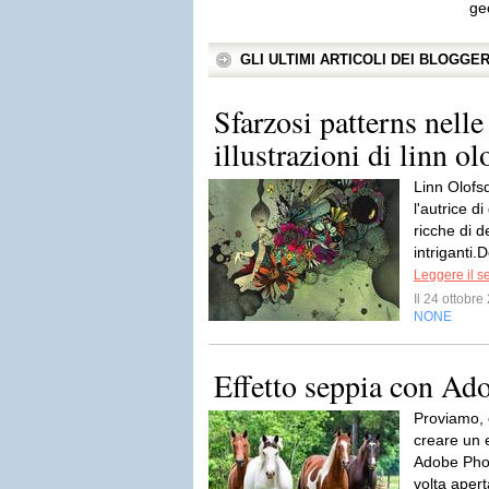
ge
GLI ULTIMI ARTICOLI DEI BLOGGE
Sfarzosi patterns nelle
illustrazioni di linn ol
Linn Olofsd
l'autrice di
ricche di d
intriganti.
Leggere il s
Il 24 ottobr
NONE
Effetto seppia con Ad
Proviamo, 
creare un e
Adobe Phot
volta apert