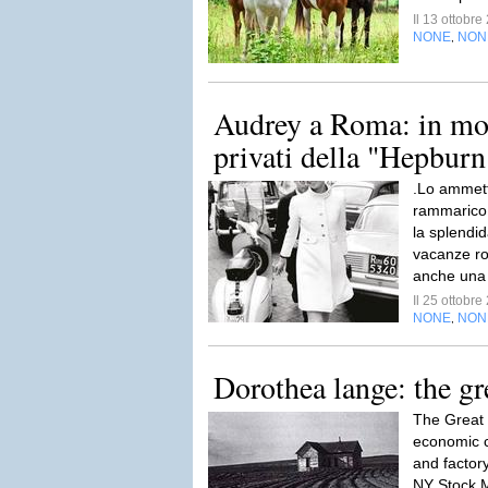
Il 13 ottobr
NONE
NON
,
Audrey a Roma: in most
privati della "Hepbur
.Lo ammet
rammarico
la splendi
vacanze ro
anche una 
Il 25 ottobr
NONE
NON
,
Dorothea lange: the gr
The Great
economic c
and factor
NY Stock M