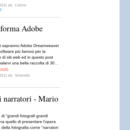
e 2011 da
Catone
E
taforma Adobe
i sapranno Adobe Dreamweaver
software più famosi per la
 di siti web ed in questo post
alarvi una bella raccolta di 30...
eguito
e 2011 da
Smanetta
i narratori - Mario
o di “grandi fotografi grandi
era quello di presentare l’opera
 della fotografia come “narratori