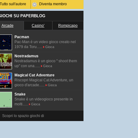
Tutto sull'autore
Diventa membro
 GIOCHI SU PAPERBLOG
Arcade
Casino'
Rompicapo
Pacman
Pac-Man é un video gioco creato nel
1979 da Toru......
Gioca
Nostradamus
Nostradamus è un gioco " shoot them
up" con una......
Gioca
Magical Cat Adventure
Riscopri Magical Cat Adventure, un
gioco d'arcade......
Gioca
Snake
Snake è un videogioco presente in
molti......
Gioca
Scopri lo spazio giochi di