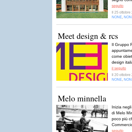
seguito
Il 25 ottobr
NONE
NON
,
Meet design & rcs
Il Gruppo
appuntamen
come obiett
design ital
il seguito
Il 20 ottobr
NONE
NON
,
Melo minnella
Inizia negl
di Melo Mi
poco più c
Commercio
seguito