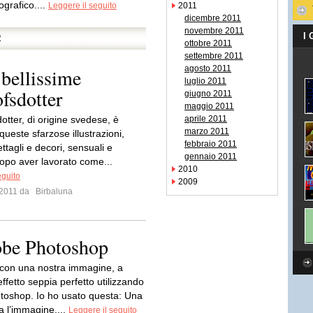
ografico....
Leggere il seguito
2011
dicembre 2011
novembre 2011
I
R
ottobre 2011
settembre 2011
agosto 2011
 bellissime
luglio 2011
ofsdotter
giugno 2011
maggio 2011
otter, di origine svedese, è
aprile 2011
marzo 2011
 queste sfarzose illustrazioni,
febbraio 2011
ettagli e decori, sensuali e
gennaio 2011
Dopo aver lavorato come...
2010
eguito
2009
e 2011 da
Birbaluna
obe Photoshop
con una nostra immagine, a
ffetto seppia perfetto utilizzando
oshop. Io ho usato questa: Una
a l’immagine,...
Leggere il seguito