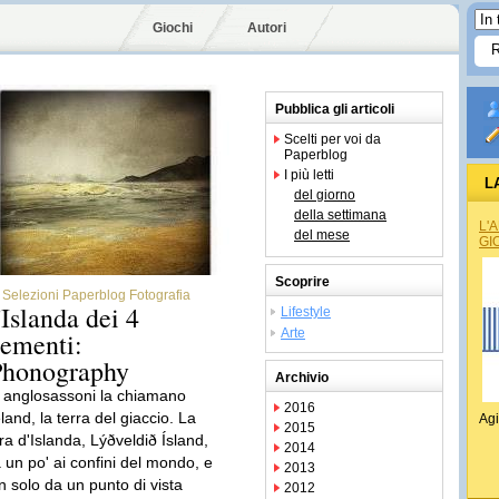
Giochi
Autori
Pubblica gli articoli
Scelti per voi da
Paperblog
I più letti
L
del giorno
della settimana
L'
del mese
GI
Scoprire
Selezioni Paperblog Fotografia
'Islanda dei 4
Lifestyle
Arte
lementi:
Phonography
Archivio
i anglosassoni la chiamano
2016
land, la terra del giaccio. La
Agi
2015
rra d'Islanda, Lýðveldið Ísland,
2014
a un po' ai confini del mondo, e
2013
n solo da un punto di vista
2012