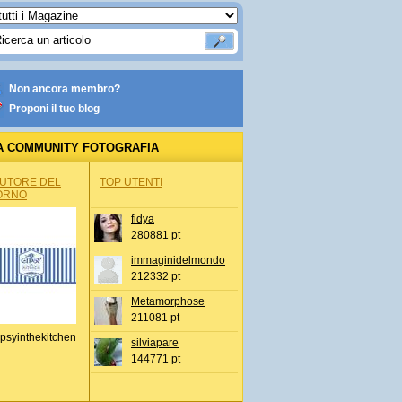
Non ancora membro?
Proponi il tuo blog
A COMMUNITY FOTOGRAFIA
AUTORE DEL
TOP UTENTI
ORNO
fidya
280881 pt
immaginidelmondo
212332 pt
Metamorphose
211081 pt
psyinthekitchen
silviapare
144771 pt