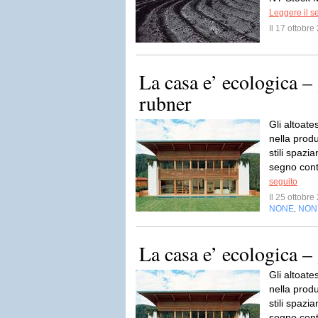
Leggere il s
Il 17 ottobr
La casa e’ ecologica 
rubner
Gli altoat
nella produ
stili spazi
segno con
seguito
Il 25 ottobr
NONE
NON
,
La casa e’ ecologica –
Gli altoat
nella produ
stili spazi
segno con