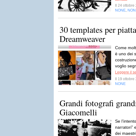
Il 24 ottobr
NONE
NON
,
30 templates per piat
Dreamweaver
Come molt
è uno dei 
costruzione
voglio segn
Leggere il s
Il 19 ottobr
NONE
Grandi fotografi grand
Giacomelli
Se l’intent
narratori” 
dei maestri