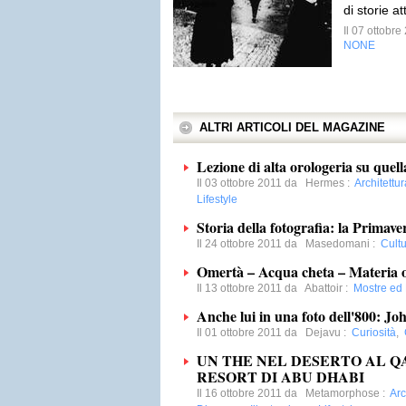
di storie at
Il 07 ottobr
NONE
ALTRI ARTICOLI DEL MAGAZINE
Lezione di alta orologeria su quel
Il 03 ottobre 2011 da
Hermes
:
Architettu
Lifestyle
Storia della fotografia: la Primav
Il 24 ottobre 2011 da
Masedomani
:
Cult
Omertà – Acqua cheta – Materia 
Il 13 ottobre 2011 da
Abattoir
:
Mostre ed 
Anche lui in una foto dell'800: Jo
Il 01 ottobre 2011 da
Dejavu
:
Curiosità
,
UN THE NEL DESERTO AL Q
RESORT DI ABU DHABI
Il 16 ottobre 2011 da
Metamorphose
:
Arc