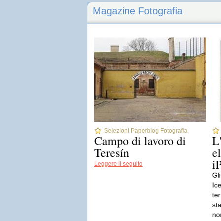
Magazine Fotografia
Selezioni Paperblog Fotografia
Campo di lavoro di
L
Teresín
e
i
Leggere il seguito
Gl
Ice
te
st
no