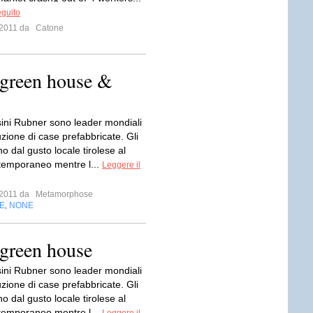
eguito
e 2011 da
Catone
– green house &
esini Rubner sono leader mondiali
zione di case prefabbricate. Gli
ano dal gusto locale tirolese al
temporaneo mentre l...
Leggere il
e 2011 da
Metamorphose
E
NONE
,
 green house
esini Rubner sono leader mondiali
zione di case prefabbricate. Gli
ano dal gusto locale tirolese al
temporaneo mentre l...