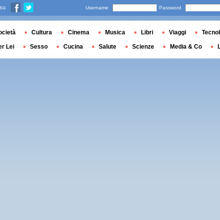
 su
Username
Password
ocietà
Cultura
Cinema
Musica
Libri
Viaggi
Tecnol
er Lei
Sesso
Cucina
Salute
Scienze
Media & Co