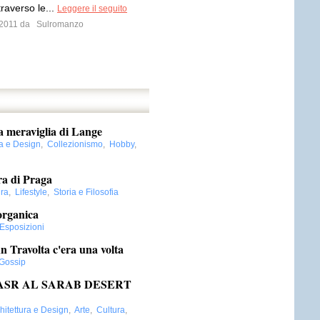
traverso le...
Leggere il seguito
e 2011 da
Sulromanzo
la meraviglia di Lange
ra e Design
,
Collezionismo
,
Hobby
,
era di Praga
ura
,
Lifestyle
,
Storia e Filosofia
organica
Esposizioni
hn Travolta c'era una volta
Gossip
ASR AL SARAB DESERT
hitettura e Design
,
Arte
,
Cultura
,