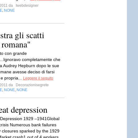
e 2011 da
Iwebdesigner
E
NONE
,
ra gli scatti
n romana"
to con grande
...Ignoravo completamente che
da Audrey Hepburn dopo le sue
mane avesse deciso di farsi
e propria...
Leggere il seguito
e 2011 da
Decorazionisegrete
E
NONE
NONE
,
,
eat depression
 Depression 1929 –1941Global
risis Numerous bank failures
y closures sparked by the 1929
arket crash1 out of 4 workers...