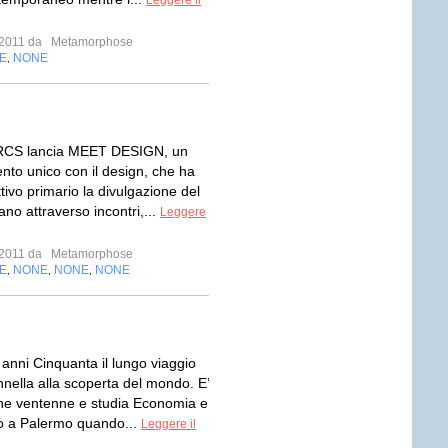
Leggere il
e 2011 da
Metamorphose
E
NONE
,
 RCS lancia MEET DESIGN, un
to unico con il design, che ha
ivo primario la divulgazione del
iano attraverso incontri,...
Leggere
e 2011 da
Metamorphose
E
NONE
NONE
NONE
,
,
,
i anni Cinquanta il lungo viaggio
nnella alla scoperta del mondo. E’
he ventenne e studia Economia e
 a Palermo quando...
Leggere il