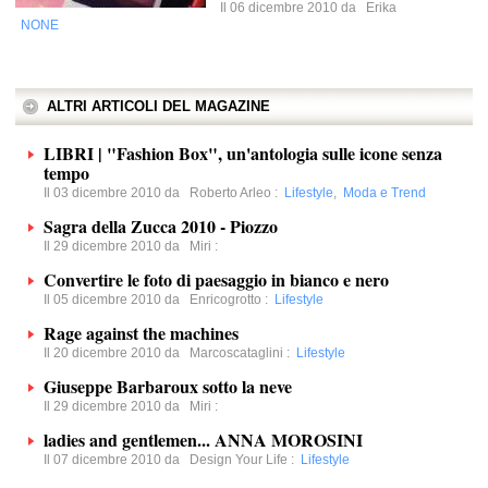
Il 06 dicembre 2010 da
Erika
NONE
ALTRI ARTICOLI DEL MAGAZINE
LIBRI | "Fashion Box", un'antologia sulle icone senza
tempo
Il 03 dicembre 2010 da
Roberto Arleo
:
Lifestyle
,
Moda e Trend
Sagra della Zucca 2010 - Piozzo
Il 29 dicembre 2010 da
Miri
:
Convertire le foto di paesaggio in bianco e nero
Il 05 dicembre 2010 da
Enricogrotto
:
Lifestyle
Rage against the machines
Il 20 dicembre 2010 da
Marcoscataglini
:
Lifestyle
Giuseppe Barbaroux sotto la neve
Il 29 dicembre 2010 da
Miri
:
ladies and gentlemen... ANNA MOROSINI
Il 07 dicembre 2010 da
Design Your Life
:
Lifestyle