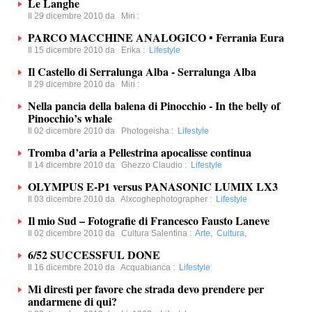
Le Langhe
Il 29 dicembre 2010 da
Miri
:
PARCO MACCHINE ANALOGICO • Ferrania Eura
Il 15 dicembre 2010 da
Erika
:
Lifestyle
Il Castello di Serralunga Alba - Serralunga Alba
Il 29 dicembre 2010 da
Miri
:
Nella pancia della balena di Pinocchio - In the belly of
Pinocchio’s whale
Il 02 dicembre 2010 da
Photogeisha
:
Lifestyle
Tromba d’aria a Pellestrina apocalisse continua
Il 14 dicembre 2010 da
Ghezzo Claudio
:
Lifestyle
OLYMPUS E-P1 versus PANASONIC LUMIX LX3
Il 03 dicembre 2010 da
Alxcoghephotographer
:
Lifestyle
Il mio Sud – Fotografie di Francesco Fausto Laneve
Il 02 dicembre 2010 da
Cultura Salentina
:
Arte
,
Cultura
,
6/52 SUCCESSFUL DONE
Il 16 dicembre 2010 da
Acquabianca
:
Lifestyle
Mi diresti per favore che strada devo prendere per
andarmene di qui?