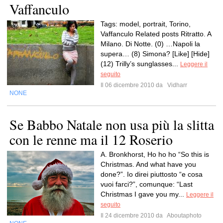
Vaffanculo
Tags: model, portrait, Torino,
Vaffanculo Related posts Ritratto. A
Milano. Di Notte. (0) …Napoli la
supera… (8) Simona? [Like] [Hide]
(12) Trilly’s sunglasses...
Leggere il
seguito
Il 06 dicembre 2010 da
Vidharr
NONE
Se Babbo Natale non usa più la slitta
con le renne ma il 12 Roserio
A. Bronkhorst, Ho ho ho “So this is
Christmas. And what have you
done?”. Io direi piuttosto “e cosa
vuoi farci?”, comunque: “Last
Christmas I gave you my...
Leggere il
seguito
Il 24 dicembre 2010 da
Aboutaphoto