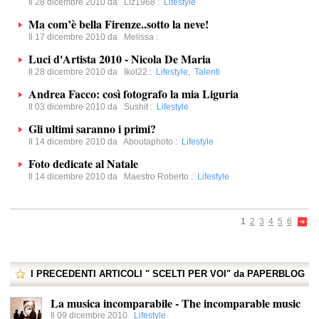
Il 28 dicembre 2010 da
Liz1968
:
Lifestyle
Ma com’è bella Firenze..sotto la neve!
Il 17 dicembre 2010 da
Melissa
:
Luci d'Artista 2010 - Nicola De Maria
Il 28 dicembre 2010 da
Ikol22
:
Lifestyle
,
Talenti
Andrea Facco: così fotografo la mia Liguria
Il 03 dicembre 2010 da
Sushit
:
Lifestyle
Gli ultimi saranno i primi?
Il 14 dicembre 2010 da
Aboutaphoto
:
Lifestyle
Foto dedicate al Natale
Il 14 dicembre 2010 da
Maestro Roberto
:
Lifestyle
1
2
3
4
5
6
I PRECEDENTI ARTICOLI " SCELTI PER VOI" da PAPERBLOG
La musica incomparabile - The incomparable music
Il 09 dicembre 2010
Lifestyle