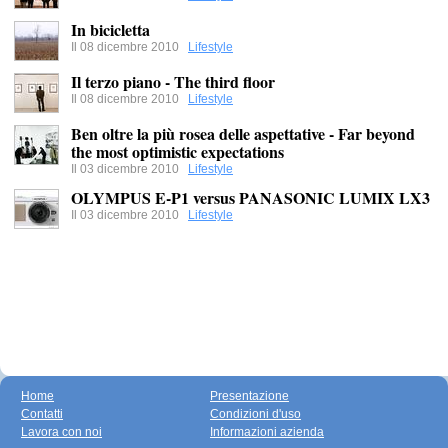
In bicicletta
Il 08 dicembre 2010
Lifestyle
Il terzo piano - The third floor
Il 08 dicembre 2010
Lifestyle
Ben oltre la più rosea delle aspettative - Far beyond
the most optimistic expectations
Il 03 dicembre 2010
Lifestyle
OLYMPUS E-P1 versus PANASONIC LUMIX LX3
Il 03 dicembre 2010
Lifestyle
Home
Presentazione
Contatti
Condizioni d'uso
Lavora con noi
Informazioni azienda