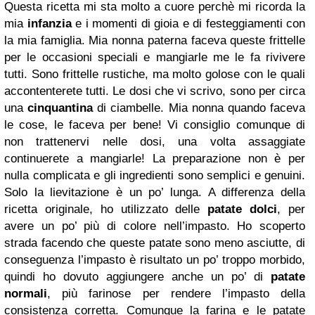
Questa ricetta mi sta molto a cuore perchè mi ricorda la
mia
infanzia
e i momenti di gioia e di festeggiamenti con
la mia famiglia. Mia nonna paterna faceva queste frittelle
per le occasioni speciali e mangiarle me le fa rivivere
tutti. Sono frittelle rustiche, ma molto golose con le quali
accontenterete tutti. Le dosi che vi scrivo, sono per circa
una
cinquantina
di ciambelle. Mia nonna quando faceva
le cose, le faceva per bene! Vi consiglio comunque di
non trattenervi nelle dosi, una volta assaggiate
continuerete a mangiarle! La preparazione non è per
nulla complicata e gli ingredienti sono semplici e genuini.
Solo la lievitazione è un po’ lunga. A differenza della
ricetta originale, ho utilizzato delle
patate dolci
, per
avere un po’ più di colore nell’impasto. Ho scoperto
strada facendo che queste patate sono meno asciutte, di
conseguenza l’impasto è risultato un po’ troppo morbido,
quindi ho dovuto aggiungere anche un po’ di
patate
normali
, più farinose per rendere l’impasto della
consistenza corretta. Comunque la farina e le patate