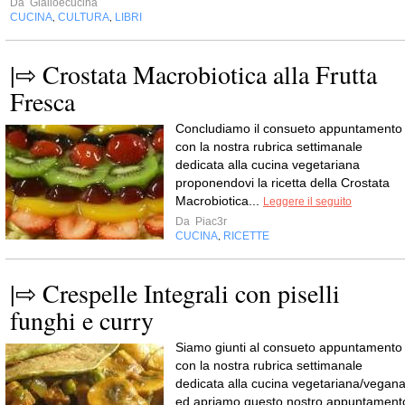
Da
Gialloecucina
CUCINA
CULTURA
LIBRI
,
,
|⇨ Crostata Macrobiotica alla Frutta
Fresca
Concludiamo il consueto appuntamento
con la nostra rubrica settimanale
dedicata alla cucina vegetariana
proponendovi la ricetta della Crostata
Macrobiotica...
Leggere il seguito
Da
Piac3r
CUCINA
RICETTE
,
|⇨ Crespelle Integrali con piselli
funghi e curry
Siamo giunti al consueto appuntamento
con la nostra rubrica settimanale
dedicata alla cucina vegetariana/vegan
ed apriamo questo nostro appuntament