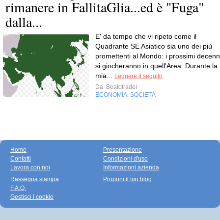
rimanere in FallitaGlia...ed è "Fuga"
dalla...
E' da tempo che vi ripeto come il
Quadrante SE Asiatico sia uno dei più
promettenti al Mondo: i prossimi decenn
si giocheranno in quell'Area. Durante la
mia...
Leggere il seguito
Da
Beatotrader
ECONOMIA
SOCIETÀ
,
Home
Presentazione
Contatti
Condizioni d'uso
Lavora con noi
Informazioni azienda
Rassegna stampa
Proponi il tuo blog
F.A.Q.
Gestisci i cookie