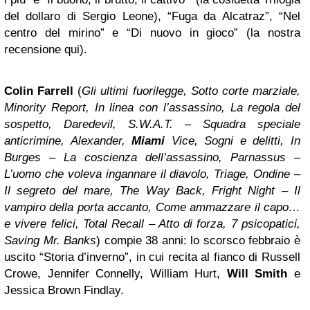
del dollaro di Sergio Leone), “Fuga da Alcatraz”, “Nel
centro del mirino” e “Di nuovo in gioco” (la nostra
recensione qui).
Colin Farrell
(
Gli ultimi fuorilegge, Sotto corte marziale,
Minority Report, In linea con l’assassino, La regola del
sospetto, Daredevil, S.W.A.T. – Squadra speciale
anticrimine, Alexander,
Miami
Vice, Sogni e delitti, In
Burges – La coscienza dell’assassino, Parnassus –
L’uomo che voleva ingannare il diavolo, Triage, Ondine –
Il segreto del mare, The Way Back, Fright Night – Il
vampiro della porta accanto, Come ammazzare il capo…
e vivere felici, Total Recall – Atto di forza, 7 psicopatici,
Saving Mr. Banks
) compie 38 anni: lo scorsco febbraio è
uscito “Storia d’inverno”, in cui recita al fianco di Russell
Crowe, Jennifer Connelly, William Hurt,
Will Smith
e
Jessica Brown Findlay.