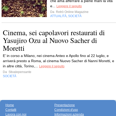
che ama afferrare a piene mani la vita
e...
Leggere il seguito
Da
Retrò Online Magazine
ATTUALITÀ
SOCIETÀ
,
Cinema, sei capolavori restaurati di
Yasujiro Ozu al Nuovo Sacher di
Moretti
E’ in corso a Milano, nei cinema Anteo e Apollo fino al 22 luglio, e
arriverà presto a Roma, al cinema Nuovo Sacher di Nanni Moretti, e
in altre città, Torino,...
Leggere il seguito
Da
Stivalepensante
SOCIETÀ
Home
Presentazione
Contatti
Condizioni d'uso
Lavora con noi
Informazioni azienda