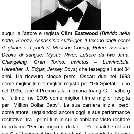
auguri all’attore e regista
Clint Eastwood
(
Brivido nella
notte, Breezy, Assassinio sull’Eiger, Il texano dagli occhi
di ghiac
cio, I ponti di Madison County, Potere assoluto,
Debito di sangue, Mystic River, Lettere da Iwo Jima,
Changeling, Gran Torino, Invictus – L’invincibile,
Hereafter, J. Edgar, Jersey Boys
) che festeggia i suoi 84
anni. Ha ricevuto cinque premi Oscar: due nel 1993
come miglior film e miglior regista per “Gli Spietati”, uno
nel 1995, cioè il Premio alla memoria Irving G. Thalberg
e, l’ultimo, nel 2005 come miglior film e miglior resgita
per “Million Dollar Baby”. La sua carriera inizia, però,
come attore, regalandoci ancora oggi le sue performance
recitative; tra i primi film in cui lo abbiamo visto recitare
ricordiamo “Per un pugno di dollari”, “Per qualche dollaro
i più” e “Il buono, il brutto, il cattivo” (la cosidetta Trilogia