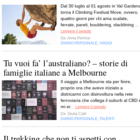
Dal 30 luglio al 01 agosto in Val Garden
torna il Climbing Festival Move, ovvero,
quattro giorni per chi ama scalate,
ferrate, pareti, bouldering, slacklining ...
Leggere il seguito
Da
Anna Pernice
DIARIO PERSONALE
VIAGGI
,
Tu vuoi fa’ l’australiano? – storie di
famiglie italiane a Melbourne
Il viaggio a Melbourne sta per finire,
proprio ora che avevo iniziato a
districarmi con disinvoltura nella rete
ferroviaria che collega il suburb al CBD 
mi er...
Leggere il seguito
Da
Giulia Calli
DIARIO PERSONALE
TALENTI
,
Il trekking che non ti aspetti con