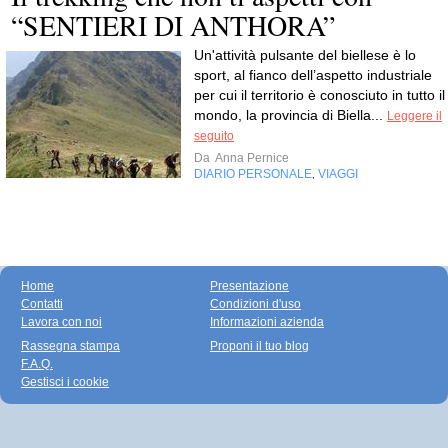
“SENTIERI DI ANTHORA”
Un'attività pulsante del biellese è lo
sport, al fianco dell’aspetto industriale
per cui il territorio è conosciuto in tutto il
mondo, la provincia di Biella...
Leggere il
seguito
Da
Anna Pernice
DIARIO PERSONALE
VIAGGI
,
Home
Presentazione
Contatti
Condizioni d'uso
Lavora con noi
Informazioni azienda
Rassegna stampa
Proponi il tuo blog
F.A.Q.
Gestisci i cookie