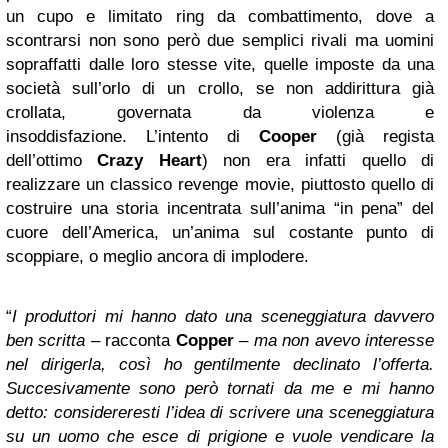
un cupo e limitato ring da combattimento, dove a
scontrarsi non sono però due semplici rivali ma uomini
sopraffatti dalle loro stesse vite, quelle imposte da una
società sull’orlo di un crollo, se non addirittura già
crollata, governata da violenza e
insoddisfazione. L’intento di
Cooper
(già regista
dell’ottimo
Crazy Heart
) non era infatti quello di
realizzare un classico revenge movie, piuttosto quello di
costruire una storia incentrata sull’anima “in pena” del
cuore dell’America, un’anima sul costante punto di
scoppiare, o meglio ancora di implodere.
“
I produttori mi hanno dato una sceneggiatura davvero
ben scritta
– racconta
Copper
–
ma non avevo interesse
nel dirigerla, così ho gentilmente declinato l’offerta.
Succesivamente sono però tornati da me e mi hanno
detto: considereresti l’idea di scrivere una sceneggiatura
su un uomo che esce di prigione e vuole vendicare la