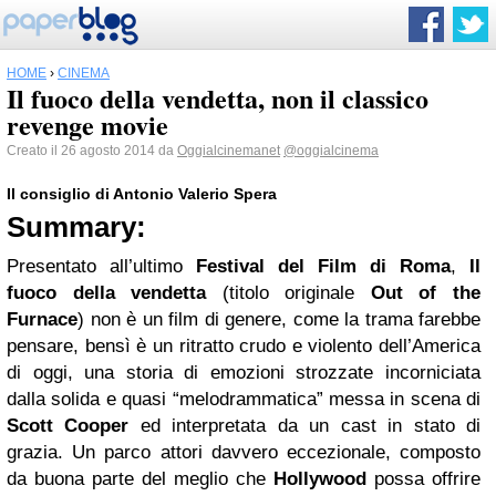
HOME
›
CINEMA
Il fuoco della vendetta, non il classico
revenge movie
Creato il 26 agosto 2014 da
Oggialcinemanet
@oggialcinema
Il consiglio di Antonio Valerio Spera
Summary:
Presentato all’ultimo
Festival del Film di Roma
,
Il
fuoco della vendetta
(titolo originale
Out of the
Furnace
) non è un film di genere, come la trama farebbe
pensare, bensì è un ritratto crudo e violento dell’America
di oggi, una storia di emozioni strozzate incorniciata
dalla solida e quasi “melodrammatica” messa in scena di
Scott Cooper
ed interpretata da un cast in stato di
grazia. Un parco attori davvero eccezionale, composto
da buona parte del meglio che
Hollywood
possa offrire