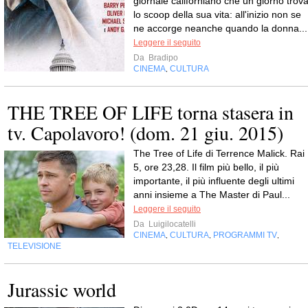
giornale californiano che un giorno trov
lo scoop della sua vita: all'inizio non se
ne accorge neanche quando la donna...
Leggere il seguito
Da
Bradipo
CINEMA
CULTURA
,
THE TREE OF LIFE torna stasera in
tv. Capolavoro! (dom. 21 giu. 2015)
The Tree of Life di Terrence Malick. Rai
5, ore 23,28. Il film più bello, il più
importante, il più influente degli ultimi
anni insieme a The Master di Paul...
Leggere il seguito
Da
Luigilocatelli
CINEMA
CULTURA
PROGRAMMI TV
,
,
,
TELEVISIONE
Jurassic world