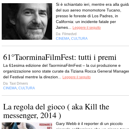
Si è schiantato ieri, mentre era alla guid
del suo aereo monomotore Tucano,
presso le foreste di Los Padres, in
California: un incidente fatale per
James...
Leggere il seguito
Da
Filmedvd
CINEMA
CULTURA
,
61°TaorminaFilmFest: tutti i premi
La 61esima edizione del TaorminaFilmFest – la cui produzione e
organizzazione sono state curate da Tiziana Rocca General Manage
del Festival mentre la direzion...
Leggere il seguito
Da
Taxi Drivers
CINEMA
CULTURA
,
La regola del gioco ( aka Kill the
messenger, 2014 )
Gary Webb è il reporter di un piccolo