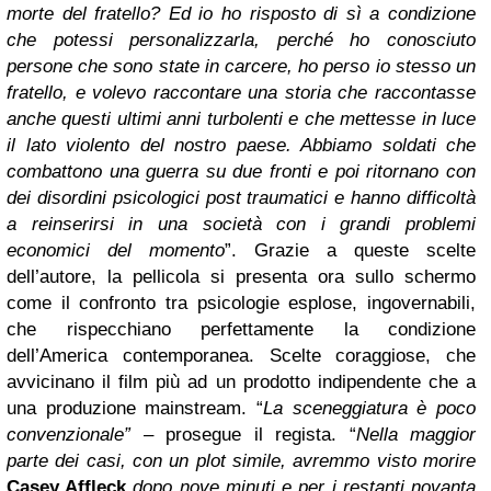
morte del fratello? Ed io ho risposto di sì a condizione
che potessi personalizzarla, perché ho conosciuto
persone che sono state in carcere, ho perso io stesso un
fratello, e volevo raccontare una storia che raccontasse
anche questi ultimi anni turbolenti e che mettesse in luce
il lato violento del nostro paese. Abbiamo soldati che
combattono una guerra su due fronti e poi ritornano con
dei disordini psicologici post traumatici e hanno difficoltà
a reinserirsi in una società con i grandi problemi
economici del momento
”. Grazie a queste scelte
dell’autore, la pellicola si presenta ora sullo schermo
come il confronto tra psicologie esplose, ingovernabili,
che rispecchiano perfettamente la condizione
dell’America contemporanea. Scelte coraggiose, che
avvicinano il film più ad un prodotto indipendente che a
una produzione mainstream. “
La sceneggiatura è poco
convenzionale”
– prosegue il regista. “
Nella maggior
parte dei casi, con un plot simile, avremmo visto morire
Casey Affleck
dopo nove minuti e per i restanti novanta