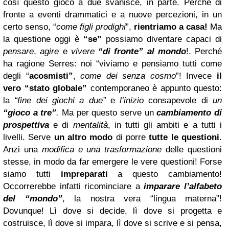
così questo gioco a due svanisce, in parte. Perché di
fronte a eventi drammatici e a nuove percezioni, in un
certo senso, “
come figli prodighi
”,
rientriamo a casa!
Ma
la questione oggi è
“se”
possiamo diventare capaci di
pensare
,
agire
e
vivere
“di fronte” al mondo
!. Perché
ha ragione Serres: noi “viviamo e pensiamo tutti come
degli “
acosmisti”
,
come dei senza cosmo
”!
Invece
il
vero “stato globale”
contemporaneo è appunto questo:
la
“fine dei giochi a due”
e
l’inizio
consapevole di
un
“gioco a tre”
.
Ma per questo serve un
cambiamento di
prospettiva
e di
mentalità
, in tutti gli ambiti e a tutti i
livelli. Serve
un altro modo
di porre
tutte le questioni
.
Anzi una
modifica e una trasformazione
delle questioni
stesse, in modo da far emergere le vere questioni!
Forse
siamo tutti
impreparati
a questo cambiamento!
Occorrerebbe infatti ricominciare a
imparare l’alfabeto
del “mondo”
, la nostra vera “lingua materna”!
Dovunque! Lì dove si decide, lì dove si progetta e
costruisce, lì dove si impara, lì dove si scrive e si pensa,