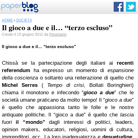
HOME
›
SOCIETÀ
Il gioco a due e il… “terzo escluso”
Creato il 15 giugno 2011 da
Pinomario
Il gioco a due e il… “terzo escluso”
Chissà se la partecipazione degli italiani ai
recenti
referendum
ha espresso un momento di
espansione
della coscienza
o soltanto una reiterazione di quello che
Michel Serres
(
Tempo di crisi
, Bollati Boringhieri)
chiama il monotono e infecondo “
gioco a due
” che le
società umane praticano da molto tempo!
Il “
gioco a due
”
è quello che appassiona tanto le folle e le nostre
antiquate politiche. Il “gioco a due” è quello che
lascia
fuori
il “mondo”
dagli interessi di politici, leaders,
opinion makers, educatori, religiosi, uomini di cultura,
imprenditori, ecc. La loro inadeguatezza e
desuetudine
,