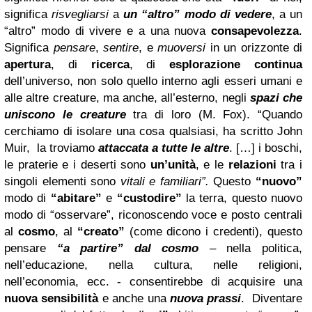
significa
risvegliarsi
a
un “altro” modo di vedere
, a un
“altro” modo di vivere e a una nuova
consapevolezza
.
Significa
pensare
,
sentire
, e
muoversi
in un orizzonte di
apertura
, di
ricerca
, di
esplorazione continua
dell’universo, non solo quello interno agli esseri umani e
alle altre creature, ma anche, all’esterno, negli
spazi che
uniscono le creature
tra di loro (M. Fox). “Quando
cerchiamo di isolare una cosa qualsiasi, ha scritto John
Muir, la troviamo
attaccata a tutte le altre
. […] i boschi,
le praterie e i deserti sono
un’unità
, e le
relazioni
tra i
singoli elementi sono
vitali e familiari”.
Questo
“nuovo”
modo di
“abitare”
e
“custodire”
la terra, questo nuovo
modo di “osservare”,
riconoscendo voce e posto centrali
al
cosmo
, al
“creato”
(come dicono i credenti), questo
pensare
“a partire” dal cosmo
– nella politica,
nell’educazione, nella cultura, nelle religioni,
nell’economia, ecc. - consentirebbe di acquisire una
nuova sensibilità
e anche una
nuova prassi
.
Diventare