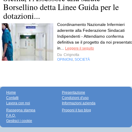
Borsellino detta Linee Guida per le
dotazioni...
Coordinamento Nazionale Infermieri
aderente alla Federazione Sindacati
Indipendenti - Attendiamo conferma
definitiva se il progetto da noi presentat
in...
Leggere il seguito
Da
Cirignotta
OPINIONI
SOCIETÀ
,
Home
Presentazione
Contatti
Condizioni d'uso
Lavora con noi
Informazioni azienda
Rassegna stampa
Proponi il tuo blog
F.A.Q.
Gestisci i cookie