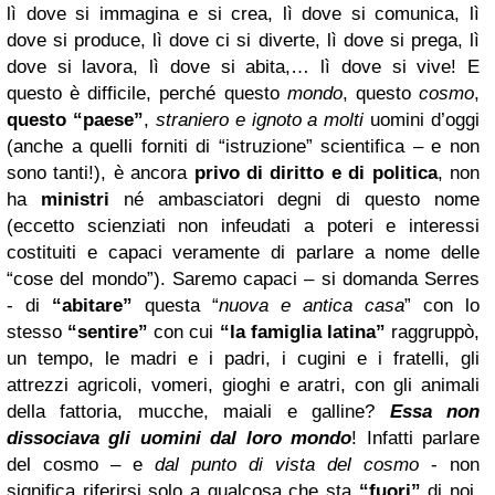
lì dove si immagina e si crea, lì dove si comunica, lì
dove si produce, lì dove ci si diverte, lì dove si prega, lì
dove si lavora, lì dove si abita,… lì dove si vive!
E
questo è difficile, perché questo
mondo
, questo
cosmo
,
questo
“paese”
,
straniero e ignoto a molti
uomini d’oggi
(anche a quelli forniti di “istruzione” scientifica – e non
sono tanti!), è ancora
privo di diritto e di politica
, non
ha
ministri
né ambasciatori degni di questo nome
(eccetto scienziati non infeudati a poteri e interessi
costituiti e capaci veramente di parlare a nome delle
“cose del mondo”).
Saremo capaci – si domanda Serres
- di
“abitare”
questa “
nuova e antica casa
” con lo
stesso
“sentire”
con cui
“la
famiglia latina”
raggruppò,
un tempo, le madri e i padri, i cugini e i fratelli, gli
attrezzi agricoli, vomeri, gioghi e aratri, con gli animali
della fattoria, mucche, maiali e galline?
Essa non
dissociava gli uomini dal loro mondo
!
Infatti p
arlare
del cosmo – e
dal punto di vista del cosmo
- non
significa riferirsi solo a qualcosa che sta
“fuori”
di noi,