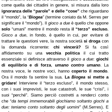
come quella dei cittadini in genere, si misura dalla loro
ignoranza delle “parole” e delle “cose”
che riguardano
il “mondo”, la
“
Biogea
”
(termine coniato da M. Serres per
significare il “mondo”).
Il
gioco a due
è quello che oppone
solo
“umani” mentre il mondo resta
il “terzo” escluso.
Gioco a due
, in fondo, è quello in cui, per evitare di
trattare le questioni vere, la nostra società
si droga
con
la domanda ricorrente:
chi vincerà?
Si fa così
affidamento su una
vecchia politica
il cui tratto
essenziale si definisce attraverso il
gioco a due
:
giochi
di equilibrio e di forza
,
umano contro umano
.
La
nostra voce, le nostre voci, hanno
coperto il mondo
.
Ora il mondo fa sentire la sua.
La
Biogea
si mette a
gridare
! Interviene il “terzo escluso”, il mondo stesso,
con i suoi imprevisti, le sue catastrofi, le sue “crisi”, i
suoi “perché”. Siamo perciò costretti a renderci conto
che “
da tempi immemorabili giochiamo soltanto giochi a
due: teniamo conto soltanto degli uomini”
(M.Serres). E