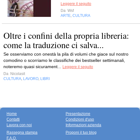
Leggere il seguito
Da
Wsf
ARTE
CULTURA
,
Oltre i confini della propria libreria:
come la traduzione ci salva...
Se osserviamo con onestà la pila di volumi che giace sul nostro
comodino o scorriamo le classifiche dei bestseller settimanali,
noteremo quasi sicurament...
Leggere il seguito
Da
Nicolasit
CULTURA
LAVORO
LIBRI
,
,
Home
Presentazione
Contatti
Condizioni d'uso
Lavora con noi
Informazioni azienda
Rassegna stampa
Proponi il tuo blog
F.A.Q.