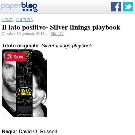
HOME
›
CULTURA
Il lato positivo- Silver linings playbook
Creato il 16 gennaio 2013 da
Silvia7v
Titolo originale:
Silver linings playbook
Save
Regia:
David O. Russell