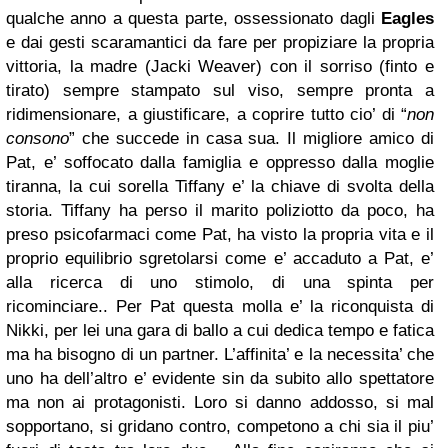
qualche anno a questa parte, ossessionato dagli
Eagles
e dai gesti scaramantici da fare per propiziare la propria
vittoria, la madre (Jacki Weaver) con il sorriso (finto e
tirato) sempre stampato sul viso, sempre pronta a
ridimensionare, a giustificare, a coprire tutto cio’ di “
non
consono
” che succede in casa sua. Il migliore amico di
Pat, e’ soffocato dalla famiglia e oppresso dalla moglie
tiranna, la cui sorella Tiffany e’ la chiave di svolta della
storia. Tiffany ha perso il marito poliziotto da poco, ha
preso psicofarmaci come Pat, ha visto la propria vita e il
proprio equilibrio sgretolarsi come e’ accaduto a Pat, e’
alla ricerca di uno stimolo, di una spinta per
ricominciare.. Per Pat questa molla e’ la riconquista di
Nikki, per lei una gara di ballo a cui dedica tempo e fatica
ma ha bisogno di un partner. L’affinita’ e la necessita’ che
uno ha dell’altro e’ evidente sin da subito allo spettatore
ma non ai protagonisti. Loro si danno addosso, si mal
sopportano, si gridano contro, competono a chi sia il piu’