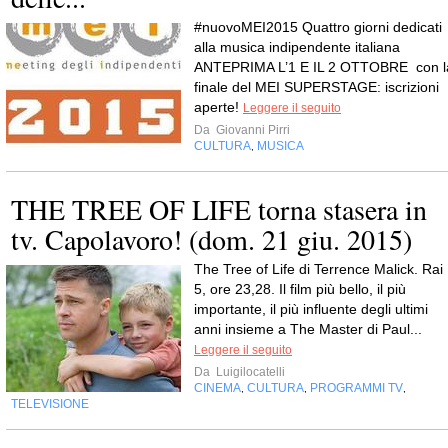
#nuovoMEI2015 Quattro giorni dedicati
alla musica indipendente italiana
ANTEPRIMA L’1 E IL 2 OTTOBRE con l
finale del MEI SUPERSTAGE: iscrizioni
aperte!
Leggere il seguito
Da
Giovanni Pirri
CULTURA
MUSICA
,
THE TREE OF LIFE torna stasera in
tv. Capolavoro! (dom. 21 giu. 2015)
The Tree of Life di Terrence Malick. Rai
5, ore 23,28. Il film più bello, il più
importante, il più influente degli ultimi
anni insieme a The Master di Paul...
Leggere il seguito
Da
Luigilocatelli
CINEMA
CULTURA
PROGRAMMI TV
,
,
,
TELEVISIONE