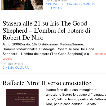
Da
Luigilocatelli
CINEMA
CULTURA
PROGRAMMI TV
,
,
,
TELEVISIONE
Stasera alle 21 su Iris The Good
Shepherd – L’ombra del potere di
Robert De Niro
Anno: 2006Durata: 167'Distribuzione: MedusaGenere:
DrammaticoNazionalita: USARegia: Robert De NiroThe Good
Shepherd – L’ombra del potere (The Good Shepherd) è u...
Leggere il
seguito
Da
Taxi Drivers
CINEMA
CULTURA
,
Raffaele Niro: Il verso emostatico
l'uomo fece dio a sua immagine e
ambizione Scorro le pagine di " Lingua d
Terra", l'ultimo lavoro poetico di Raffael
Niro, per la casa editrice " La Vita...