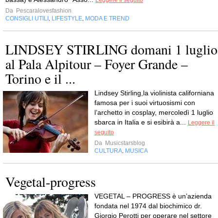
Leggere il seguito
Da
Pescaralovesfashion
CONSIGLI UTILI
LIFESTYLE
MODA E TREND
,
,
LINDSEY STIRLING domani 1 luglio
al Pala Alpitour – Foyer Grande –
Torino e il ...
Lindsey Stirling,la violinista californiana
famosa per i suoi virtuosismi con
l’archetto in cosplay, mercoledì 1 luglio
sbarca in Italia e si esibirà a...
Leggere il
seguito
Da
Musicstarsblog
CULTURA
MUSICA
,
Vegetal-progress
VEGETAL – PROGRESS è un’azienda
fondata nel 1974 dal biochimico dr.
Giorgio Perotti per operare nel settore