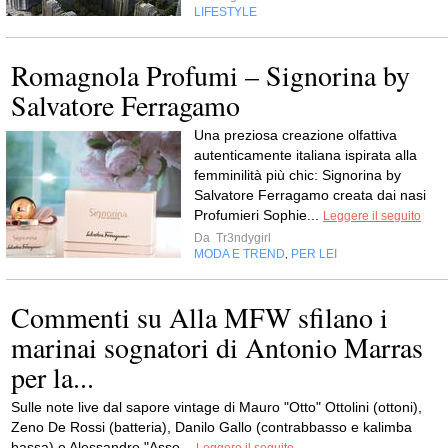
LIFESTYLE
Romagnola Profumi – Signorina by
Salvatore Ferragamo
Una preziosa creazione olfattiva
autenticamente italiana ispirata alla
femminilità più chic: Signorina by
Salvatore Ferragamo creata dai nasi
Profumieri Sophie...
Leggere il seguito
Da
Tr3ndygirl
MODA E TREND
PER LEI
,
Commenti su Alla MFW sfilano i
marinai sognatori di Antonio Marras
per la...
Sulle note live dal sapore vintage di Mauro "Otto" Ottolini (ottoni),
Zeno De Rossi (batteria), Danilo Gallo (contrabbasso e kalimba
bassa) e Alessandro "Asso...