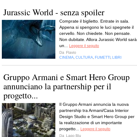
Jurassic World - senza spoiler
Comprate il biglietto. Entrate in sala.
Appena si spengono le luci spegnete il
cervello. Non chiedete. Non pensate.
Non dubitate. Allora Jurassic World sarà
un...
Leggere il seguito
Da
Flavio
CINEMA
CULTURA
FUMETTI
LIBRI
,
,
,
Gruppo Armani e Smart Hero Group
annunciano la partnership per il
progetto...
Il Gruppo Armani annuncia la nuova
partnership tra Armani/Casa Interior
Design Studio e Smart Hero Group per
la realizzazione di un importante
progetto...
Leggere il seguito
Da
Lago Blu