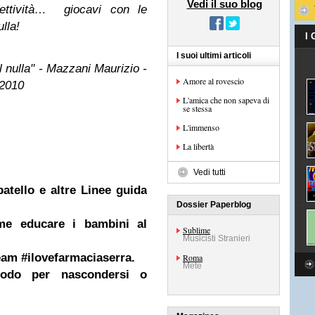
Vedi il suo blog
gettività… giocavi con le
lla!
I
I suoi ultimi articoli
el nulla" - Mazzani Maurizio -
Amore al rovescio
2010
L'amica che non sapeva di
se stessa
L'immenso
La libertà
Vedi tutti
atello e altre Linee guida
Dossier Paperblog
ome educare i bambini al
Sublime
Musicisti Stranieri
eam #ilovefarmaciaserra.
Roma
Mete
odo per nascondersi o