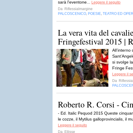
sarà l'eventone...
Leggere il seguito
Da
Riflessialmargine
PALCOSCENICO
POESIE
TEATRO ED OPE
,
,
La vera vita del cavali
Fringefestival 2015 | 
All’interno
Sant’Angel
si svolge 
Fringe Fest
Leggere il s
Da
Riflessi
PALCOSCE
Roberto R. Corsi - Ci
- Ed. Italic Pequod 2015 Queste cinquant
le cozze, il Mytilus galloprovincialis, il m
Leggere il seguito
Da
Ellisse