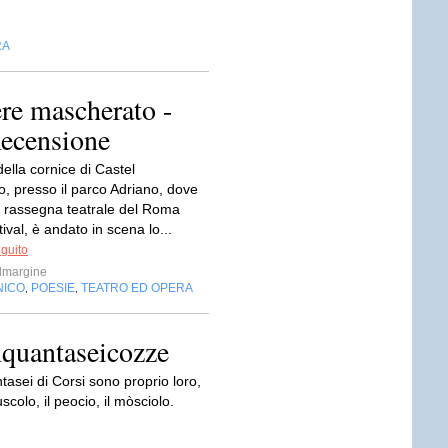
RA
ere mascherato -
Recensione
 della cornice di Castel
o, presso il parco Adriano, dove
la rassegna teatrale del Roma
ival, è andato in scena lo...
eguito
almargine
NICO
POESIE
TEATRO ED OPERA
,
,
nquantaseicozze
asei di Corsi sono proprio loro,
uscolo, il peocio, il mòsciolo.