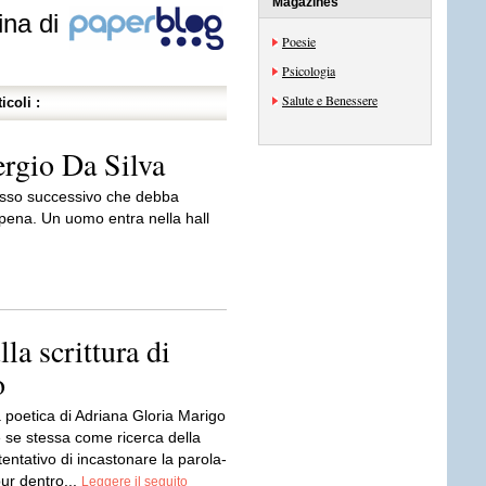
Magazines
ina di
Poesie
Psicologia
Salute e Benessere
icoli :
rgio Da Silva
 passo successivo che debba
 pena. Un uomo entra nella hall
la scrittura di
o
a poetica di Adriana Gloria Marigo
 se stessa come ricerca della
tentativo di incastonare la parola-
ur dentro...
Leggere il seguito