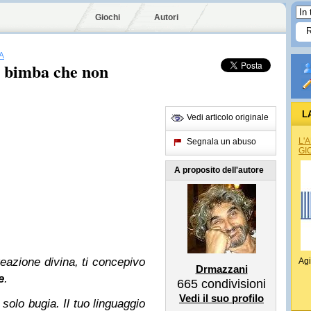
Giochi
Autori
A
a bimba che non
L
Vedi articolo originale
L'
Segnala un abuso
GI
A proposito dell'autore
reazione divina, ti concepivo
Agi
Drmazzani
e
.
665
condivisioni
Vedi il suo profilo
 solo bugia.
Il tuo linguaggio