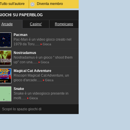
Tutto sull'autore
Diventa membro
 GIOCHI SU PAPERBLOG
Arcade
Casino'
Rompicapo
Pacman
Pac-Man é un video gioco creato nel
1979 da Toru......
Gioca
Nostradamus
Nostradamus è un gioco " shoot them
up" con una......
Gioca
Magical Cat Adventure
Riscopri Magical Cat Adventure, un
gioco d'arcade......
Gioca
Snake
Snake è un videogioco presente in
molti......
Gioca
Scopri lo spazio giochi di