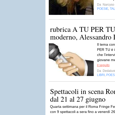
Da
Narcyso
POESIE
TA
,
rubrica A TU PER TU
moderno, Alessandro 
Il tema con
PER TU è 
che l’inter
giovane m
il seguito
Da
Dedalus
LIBRI
POES
,
Spettacoli in scena Ro
dal 21 al 27 giugno
Quarta settimana per il Roma Fringe Fe
con 9 spettacoli a sera fino a venerdì 2