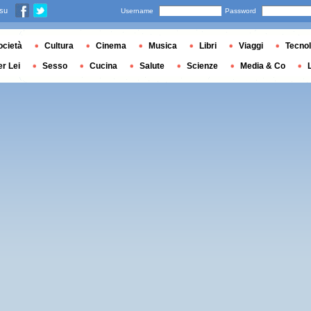
 su
Username
Password
ocietà
Cultura
Cinema
Musica
Libri
Viaggi
Tecnol
er Lei
Sesso
Cucina
Salute
Scienze
Media & Co