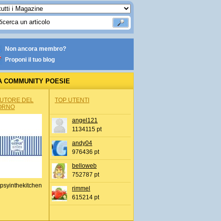
Non ancora membro?
Proponi il tuo blog
A COMMUNITY POESIE
AUTORE DEL
TOP UTENTI
ORNO
angel121
1134115 pt
andy04
976436 pt
belloweb
752787 pt
psyinthekitchen
rimmel
615214 pt