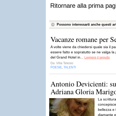
Ritornare alla prima pag
Possono interessarti anche questi art
Vacanze romane per Se
A volte viene da chiedersi quale sia il
essere fatto e sopratutto se ne valga la
del Grand Hotel in...
Leggere il seguito
Da
Villa Telesio
POESIE
TALENTI
,
Antonio Devicienti: sul
Adriana Gloria Marig
La scrittur
concepisce
bellezza e 
diamante p