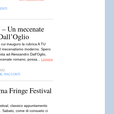
LENTI
 – Un mecenate
Dall’Oglio
 cui inauguro la rubrica A TU
il mecenatismo moderno. Spero
vista ad Alessandro Dall’Oglio,
ecenate romano, possa...
Leggere
642
IE
RACCONTI
,
ma Fringe Festival
stival, classico appuntamento
6. Sabato, come di consueto ci