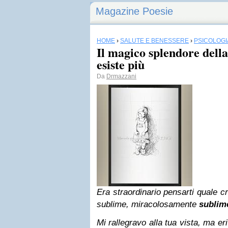
Magazine Poesie
HOME
›
SALUTE E BENESSERE
›
PSICOLOGI
Il magico splendore dell
esiste più
Da
Drmazzani
Era straordinario pensarti quale c
sublime, miracolosamente
sublim
Mi rallegravo alla tua vista, ma eri