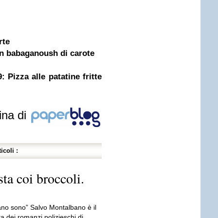
rte
on babaganoush di carote
izza alle patatine fritte
ina di
icoli :
ta coi broccoli.
ano sono” Salvo Montalbano è il
a dei romanzi polizieschi di