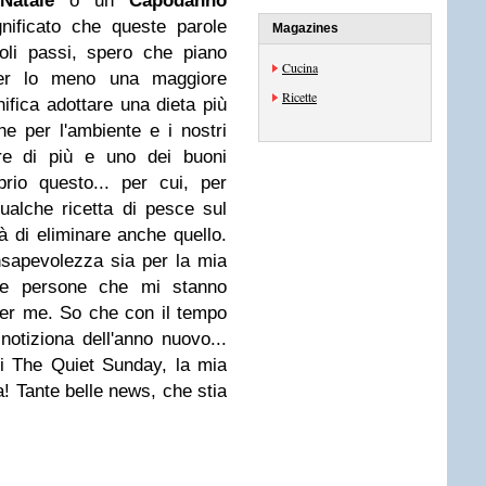
Natale
o un
Capodanno
nificato che queste parole
Magazines
li passi, spero che piano
Cucina
per lo meno una maggiore
Ricette
ifica adottare una dieta più
he per l'ambiente e i nostri
are di più e uno dei buoni
rio questo... per cui, per
alche ricetta di pesce sul
à di eliminare anche quello.
nsapevolezza sia per la mia
 le persone che mi stanno
er me. So che con il tempo
notiziona dell'anno nuovo...
 i The Quiet Sunday, la mia
! Tante belle news, che stia