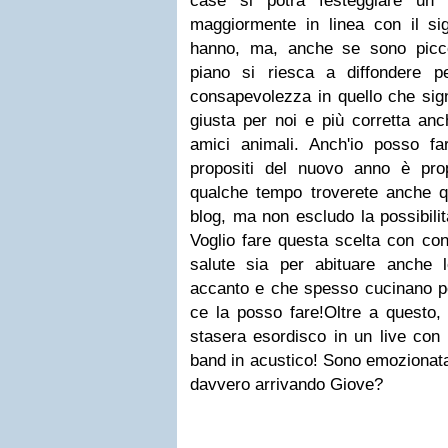
case si potrà festeggiare un
maggiormente in linea con il sig
hanno, ma, anche se sono picco
piano si riesca a diffondere 
consapevolezza in quello che sign
giusta per noi e più corretta anc
amici animali. Anch'io posso f
propositi del nuovo anno è prop
qualche tempo troverete anche qu
blog, ma non escludo la possibilit
Voglio fare questa scelta con co
salute sia per abituare anche
accanto e che spesso cucinano p
ce la posso fare!Oltre a questo, 
stasera esordisco in un live con
band in acustico! Sono emozionata
davvero arrivando Giove?