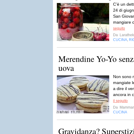
C’è un det
24 di giugn
San Giovan
mangiare ci
seguito
Da
Larathek
CUCINA
RI
,
Merendine Yo-Yo senza
uova
Non sono n
mangiate l
a dire il 
ancora in 
il seguito
Da
Mammar
CUCINA
Gravidanza? Superstizi