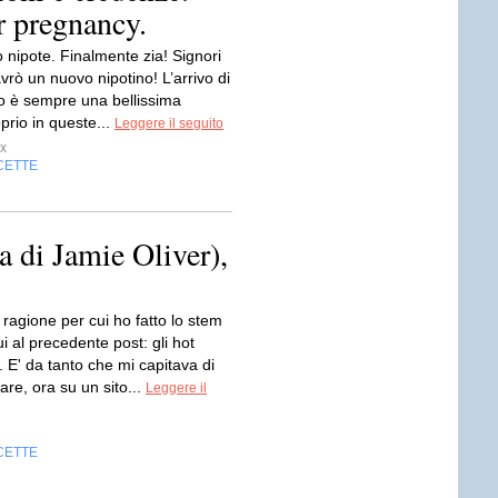
or pregnancy.
o nipote. Finalmente zia! Signori
vrò un nuovo nipotino! L’arrivo di
 è sempre una bellissima
oprio in queste...
Leggere il seguito
x
CETTE
a di Jamie Oliver),
 ragione per cui ho fatto lo stem
ui al precedente post: gli hot
 E' da tanto che mi capitava di
re, ora su un sito...
Leggere il
CETTE