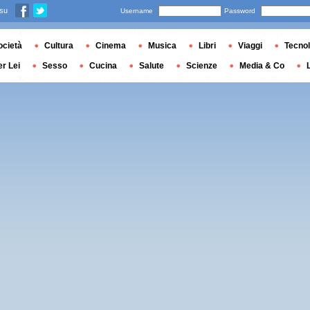
 su
Username
Password
ocietà
Cultura
Cinema
Musica
Libri
Viaggi
Tecnol
er Lei
Sesso
Cucina
Salute
Scienze
Media & Co