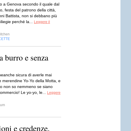
to a Genova secondo il quale dal
o, festa del patrono della città,
ni Battista, non si debbano più
liegie perché la...
Leggere il
itchen
CETTE
 burro e senza
eanche sicura di averle mai
e merendine Yo-Yo della Motta, e
vero non so nemmeno se siano
commercio! Le yo-yo, le...
Leggere
um
oni e credenze.