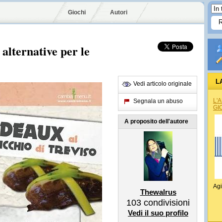
Giochi
Autori
 alternative per le
L
Vedi articolo originale
L'
Segnala un abuso
GI
A proposito dell'autore
Agi
Thewalrus
103
condivisioni
Vedi il suo profilo