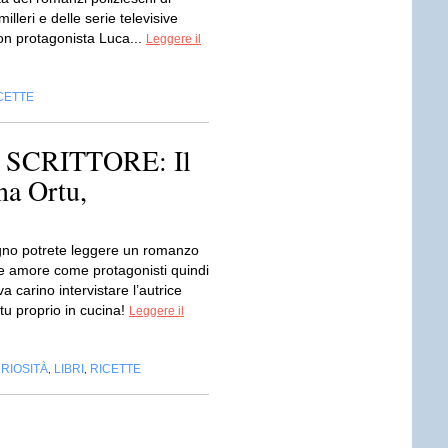
lleri e delle serie televisive
on protagonista Luca...
Leggere il
CETTE
SCRITTORE: Il
na Ortu,
gno potrete leggere un romanzo
 e amore come protagonisti quindi
 carino intervistare l’autrice
tu proprio in cucina!
Leggere il
RIOSITÀ
LIBRI
RICETTE
,
,