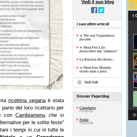
Vedi il suo blog
I
I suoi ultimi articoli
∞ The real Vegancheese
piccante
∞ Meat Free Life:
pizzoccheri alla "milanese"
La dolcezza del ritorno...
∞ Meat Free Monday:
risotto mele e porri
Vedi tutti
Dossier Paperblog
 mia
ricettina vegana
è stata
 parte del loro ricettario per
Capodanno
Festività
one con
Cambiamenu
che si
Natale
ternative per le solite feste"
Festività
ani i tempi in cui in tutte le