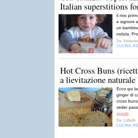
Italian superstitions f
il mio prim
e signore a
un bambino
notizia. Pr
Da
Xxlaurax
CUCINA
RI
,
Hot Cross Buns (ricett
a lievitazione naturale
Ecco qui la
ginger di c
cross buns.
veder passa
seguito
Da
Lisbeth
CUCINA
RI
,