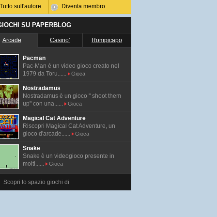
Tutto sull'autore
Diventa membro
 GIOCHI SU PAPERBLOG
Arcade
Casino'
Rompicapo
Pacman
Pac-Man é un video gioco creato nel
1979 da Toru......
Gioca
Nostradamus
Nostradamus è un gioco " shoot them
up" con una......
Gioca
Magical Cat Adventure
Riscopri Magical Cat Adventure, un
gioco d'arcade......
Gioca
Snake
Snake è un videogioco presente in
molti......
Gioca
Scopri lo spazio giochi di