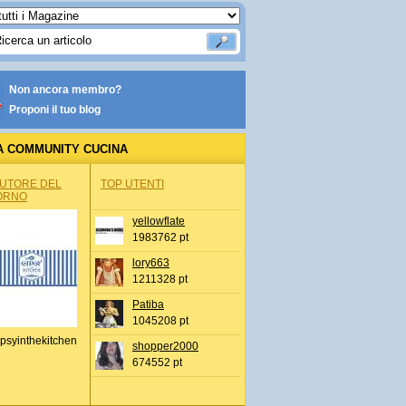
Non ancora membro?
Proponi il tuo blog
A COMMUNITY CUCINA
AUTORE DEL
TOP UTENTI
ORNO
yellowflate
1983762 pt
lory663
1211328 pt
Patiba
1045208 pt
psyinthekitchen
shopper2000
674552 pt