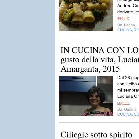
Andrea Cami
derivate, c
seguito
Da
Patiba
CUCINA
RI
,
IN CUCINA CON LO 
gusto della vita, Lucia
Amarganta, 2015
Dal 26 giu
con il cibo
mi sembrava
Luciana Or
seguito
Da
Gnoma
CUCINA
CU
,
Ciliegie sotto spirito