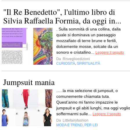
"Il Re Benedetto", l'ultimo libro di
Silvia Raffaella Formia, da oggi in...
. Sulla sommità di una collina, dalla
quale si dominava un paesaggio
mozzafiato di terre brune e fertili,
dolcemente mosse, solcate da un
sonoro e cristallino...
Leggere il seguito
Da
Risveglioedizioni
CURIOSITÀ
SPIRITUALITÀ
,
Jumpsuit mania
…..la mia selezione di jumpsuit, o
comunemente chiamata tuta.
Quest’anno mi fanno impazzire le
jumpsuit e gli abiti lunghi, ma oggi vogli
soffermarmi sulle...
Leggere il seguito
Da
Littlefairyfashion
MODA E TREND
PER LEI
,