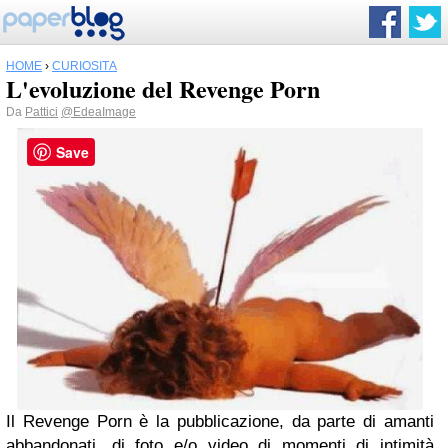
HOME
›
CURIOSITÀ
L'evoluzione del Revenge Porn
Da
Pattici
@EdeaImage
Save
Il Revenge Porn è la pubblicazione, da parte di amanti
abbandonati, di foto e/o video di momenti di intimità