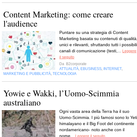
Content Marketing: come creare
l'audience
Puntare su una strategia di Content
Marketing basata su contenuti di qualità
unici e rilevanti, sfruttando tutti i possibili
canali di comunicazione (testi,...
Leggere
il seguito
Da
B2corporate
ATTUALITÀ
EBUSINESS
INTERNET
,
,
,
MARKETING E PUBBLICITÀ
TECNOLOGIA
,
Yowie e Wakki, l’Uomo-Scimmia
australiano
Ogni vasta area della Terra ha il suo
Uomo-Scimmia. I più famosi sono lo Yet
himalayano e il Big Foot del continente
nordamericano- noto anche con il
nome...
Leggere il seguito