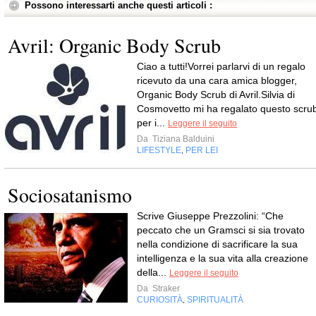
Possono interessarti anche questi articoli :
Avril: Organic Body Scrub
Ciao a tutti!Vorrei parlarvi di un regalo
ricevuto da una cara amica blogger,
Organic Body Scrub di Avril.Silvia di
Cosmovetto mi ha regalato questo scru
per i...
Leggere il seguito
Da
Tiziana Balduini
LIFESTYLE
PER LEI
,
Sociosatanismo
Scrive Giuseppe Prezzolini: “Che
peccato che un Gramsci si sia trovato
nella condizione di sacrificare la sua
intelligenza e la sua vita alla creazione
della...
Leggere il seguito
Da
Straker
CURIOSITÀ
SPIRITUALITÀ
,