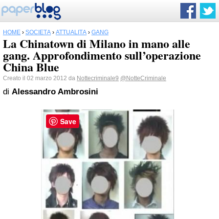
HOME
›
SOCIETÀ
›
ATTUALITÀ
›
GANG
La Chinatown di Milano in mano alle
gang. Approfondimento sull’operazione
China Blue
Creato il 02 marzo 2012 da
Nottecriminale9
@NotteCriminale
di
Alessandro Ambrosini
Save