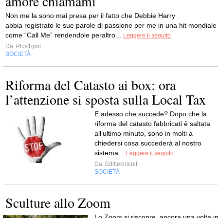
amore chiamami
Non me la sono mai presa per il fatto che Debbie Harry
abbia registrato le sue parole di passione per me in una hit mondiale
come “Call Me” rendendole peraltro...
Leggere il seguito
Da
Plus1gmt
SOCIETÀ
Riforma del Catasto ai box: ora
l’attenzione si sposta sulla Local Tax
E adesso che succede? Dopo che la
riforma del catasto fabbricati è saltata
all’ultimo minuto, sono in molti a
chiedersi cosa succederà al nostro
sistema...
Leggere il seguito
Da
Ediltecnicoit
SOCIETÀ
Sculture allo Zoom
Lo Zoom si riscopre, ancora una volta i