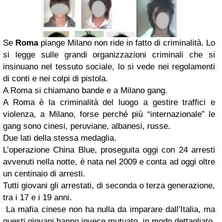
Se
Roma
piange Milano non ride in fatto di criminalità. Lo
si legge sulle grandi organizzazioni criminali che si
insinuano nel tessuto sociale, lo si vede nei regolamenti
di conti e nei colpi di pistola.
A Roma si chiamano bande e a Milano gang.
A Roma è la criminalità del luogo a gestire traffici e
violenza, a Milano, forse perché più “internazionale” le
gang sono cinesi, peruviane, albanesi, russe.
Due lati della stessa medaglia.
L’operazione China Blue, proseguita oggi con 24 arresti
avvenuti nella notte, è nata nel 2009 e conta ad oggi oltre
un centinaio di arresti.
Tutti giovani gli arrestati, di seconda o terza generazione,
tra i 17 e i 19 anni.
La mafia cinese non ha nulla da imparare dall’Italia, ma
questi giovani hanno invece mutuato, in modo dettagliato,