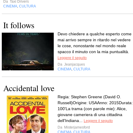
Da
Taxi Drivers
CINEMA
CULTURA
,
It follows
Devo chiedere a qualche esperto come
mai arrivo sempre in ritardo nel vedere
le cose, nonostante nel mondo reale
spacco il minuto con la mia puntualità.
Leggere il seguito
Da
Jeanjacques
CINEMA
CULTURA
,
Accidental love
Regia: Stephen Greene (David O.
Russell)Origine: USAAnno: 2015Durata:
100'La trama (con parole mie): Alice,
giovane cameriera di una cittadina
dell'Indiana...
Leggere il seguito
Da
Misterjamesford
CINEMA
CULTURA
,