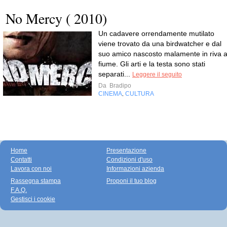
No Mercy ( 2010)
Un cadavere orrendamente mutilato
viene trovato da una birdwatcher e dal
suo amico nascosto malamente in riva a
fiume. Gli arti e la testa sono stati
separati...
Leggere il seguito
Da
Bradipo
CINEMA
CULTURA
,
Home
Presentazione
Contatti
Condizioni d'uso
Lavora con noi
Informazioni azienda
Rassegna stampa
Proponi il tuo blog
F.A.Q.
Gestisci i cookie