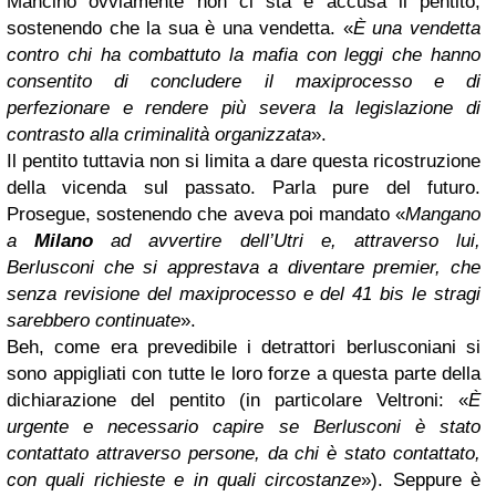
Mancino ovviamente non ci sta e accusa il pentito,
sostenendo che la sua è una vendetta. «
È una vendetta
contro chi ha combattuto la mafia con leggi che hanno
consentito di concludere il maxiprocesso e di
perfezionare e rendere più severa la legislazione di
contrasto alla criminalità organizzata
».
Il pentito tuttavia non si limita a dare questa ricostruzione
della vicenda sul passato. Parla pure del futuro.
Prosegue, sostenendo che aveva poi mandato «
Mangano
a
Milano
ad avvertire dell’Utri e, attraverso lui,
Berlusconi che si apprestava a diventare premier, che
senza revisione del maxiprocesso e del 41 bis le stragi
sarebbero continuate
».
Beh, come era prevedibile i detrattori berlusconiani si
sono appigliati con tutte le loro forze a questa parte della
dichiarazione del pentito (in particolare Veltroni: «
È
urgente e necessario capire se Berlusconi è stato
contattato attraverso persone, da chi è stato contattato,
con quali richieste e in quali circostanze
»). Seppure è