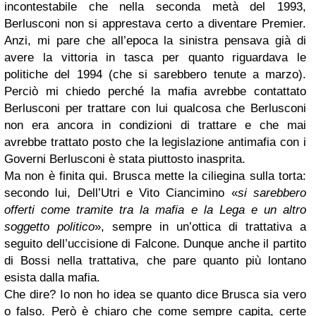
incontestabile che nella seconda metà del 1993,
Berlusconi non si apprestava certo a diventare Premier.
Anzi, mi pare che all’epoca la sinistra pensava già di
avere la vittoria in tasca per quanto riguardava le
politiche del 1994 (che si sarebbero tenute a marzo).
Perciò mi chiedo perché la mafia avrebbe contattato
Berlusconi per trattare con lui qualcosa che Berlusconi
non era ancora in condizioni di trattare e che mai
avrebbe trattato posto che la legislazione antimafia con i
Governi Berlusconi è stata piuttosto inasprita.
Ma non è finita qui. Brusca mette la ciliegina sulla torta:
secondo lui, Dell’Utri e Vito Ciancimino «
si sarebbero
offerti come tramite tra la mafia e la Lega e un altro
soggetto politico
», sempre in un’ottica di trattativa a
seguito dell’uccisione di Falcone. Dunque anche il partito
di Bossi nella trattativa, che pare quanto più lontano
esista dalla mafia.
Che dire? Io non ho idea se quanto dice Brusca sia vero
o falso. Però è chiaro che come sempre capita, certe