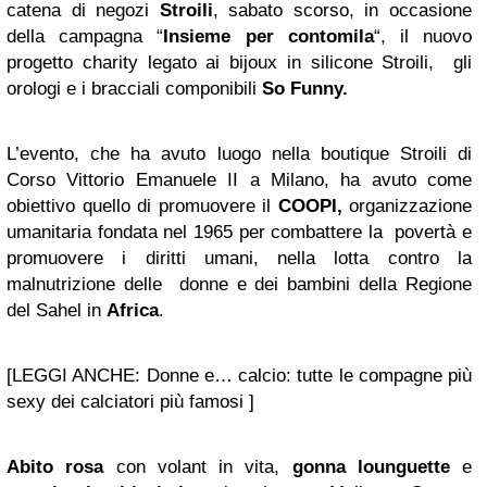
catena di negozi
Stroili
, sabato scorso, in occasione
della campagna “
Insieme per contomila
“, il nuovo
progetto charity legato ai bijoux in silicone Stroili, gli
orologi e i bracciali componibili
So Funny.
L’evento, che ha avuto luogo nella boutique Stroili di
Corso Vittorio Emanuele II a Milano, ha avuto come
obiettivo quello di promuovere il
COOPI,
organizzazione
umanitaria fondata nel 1965 per combattere la povertà e
promuovere i diritti umani, nella lotta contro la
malnutrizione delle donne e dei bambini della Regione
del Sahel in
Africa
.
[LEGGI ANCHE: Donne e… calcio: tutte le compagne più
sexy dei calciatori più famosi ]
Abito rosa
con volant in vita,
gonna lounguette
e