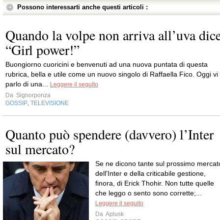
Possono interessarti anche questi articoli :
Quando la volpe non arriva all’uva dic
“Girl power!”
Buongiorno cuoricini e benvenuti ad una nuova puntata di questa
rubrica, bella e utile come un nuovo singolo di Raffaella Fico. Oggi vi
parlo di una...
Leggere il seguito
Da
Signorponza
GOSSIP
TELEVISIONE
,
Quanto può spendere (davvero) l’Inter
sul mercato?
Se ne dicono tante sul prossimo mercat
dell'Inter e della criticabile gestione,
finora, di Erick Thohir. Non tutte quelle
che leggo o sento sono corrette;...
Leggere il seguito
Da
Aplusk