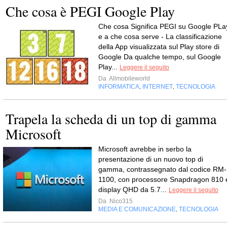
Che cosa è PEGI Google Play
Che cosa Significa PEGI su Google PLa
e a che cosa serve - La classificazione
della App visualizzata sul Play store di
Google Da qualche tempo, sul Google
Play...
Leggere il seguito
Da
Allmobileworld
INFORMATICA
INTERNET
TECNOLOGIA
,
,
Trapela la scheda di un top di gamma
Microsoft
Microsoft avrebbe in serbo la
presentazione di un nuovo top di
gamma, contrassegnato dal codice RM-
1100, con processore Snapdragon 810 
display QHD da 5.7...
Leggere il seguito
Da
Nico315
MEDIA E COMUNICAZIONE
TECNOLOGIA
,