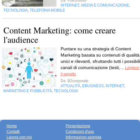
Da
Franzrusso
INTERNET
MEDIA E COMUNICAZIONE
,
,
TECNOLOGIA
TELEFONIA MOBILE
,
Content Marketing: come creare
l'audience
Puntare su una strategia di Content
Marketing basata su contenuti di qualità
unici e rilevanti, sfruttando tutti i possibili
canali di comunicazione (testi,...
Leggere
il seguito
Da
B2corporate
ATTUALITÀ
EBUSINESS
INTERNET
,
,
,
MARKETING E PUBBLICITÀ
TECNOLOGIA
,
Home
Presentazione
Contatti
Condizioni d'uso
Lavora con noi
Informazioni azienda