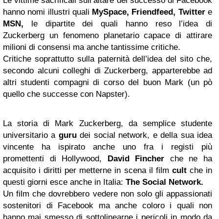
Le vittime sacrificali sull’altare del successo di Facebook
hanno nomi illustri quali
MySpace, Friendfeed, Twitter
e
MSN,
le dipartite dei quali hanno reso l’idea di
Zuckerberg un fenomeno planetario capace di attirare
milioni di consensi ma anche tantissime critiche.
Critiche soprattutto sulla paternità dell’idea del sito che,
secondo alcuni colleghi di Zuckerberg, apparterebbe ad
altri studenti compagni di corso del buon Mark (un pò
quello che successe con Napster).
La storia di Mark Zuckerberg, da semplice studente
universitario a
guru
dei social network, e della sua idea
vincente ha ispirato anche uno fra i registi più
promettenti di Hollywood,
David Fincher
che ne ha
acquisito i diritti per metterne in scena il film
cult
che in
questi giorni esce anche in Italia:
The Social Network.
Un film che dovrebbero vedere non solo gli appassionati
sostenitori di Facebook ma anche coloro i quali non
hanno mai smesso di sottolinearne i pericoli in modo da