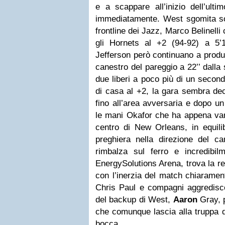
e a scappare all’inizio dell’ulti
immediatamente. West sgomita sot
frontline dei Jazz, Marco Belinelli c
gli Hornets al +2 (94-92) a 5’11
Jefferson però continuano a produ
canestro del pareggio a 22’’ dalla
due liberi a poco più di un secondo
di casa al +2, la gara sembra deci
fino all’area avversaria e dopo un 
le mani Okafor che ha appena varca
centro di New Orleans, in equili
preghiera nella direzione del ca
rimbalza sul ferro e incredibilm
EnergySolutions Arena, trova la re
con l’inerzia del match chiaramen
Chris Paul e compagni aggredisco
del backup di West,
Aaron
Gray, 
che comunque lascia alla truppa d
bocca.