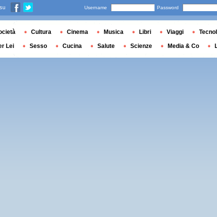
 su
Username
Password
ocietà
Cultura
Cinema
Musica
Libri
Viaggi
Tecnol
er Lei
Sesso
Cucina
Salute
Scienze
Media & Co