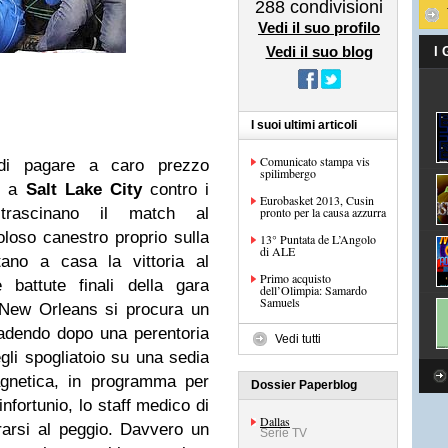
288
condivisioni
Vedi il suo profilo
Vedi il suo blog
I
I suoi ultimi articoli
Comunicato stampa vis
di pagare a caro prezzo
spilimbergo
to a
Salt Lake City
contro i
Eurobasket 2013, Cusin
trascinano il match al
pronto per la causa azzurra
loso canestro proprio sulla
13° Puntata de L’Angolo
di ALE
ano a casa la vittoria al
Primo acquisto
 battute finali della gara
dell’Olimpia: Samardo
Samuels
 New Orleans si procura un
icadendo dopo una perentoria
Vedi tutti
gli spogliatoio su una sedia
agnetica, in programma per
Dossier Paperblog
’infortunio, lo staff medico di
Dallas
arsi al peggio. Davvero un
Serie TV