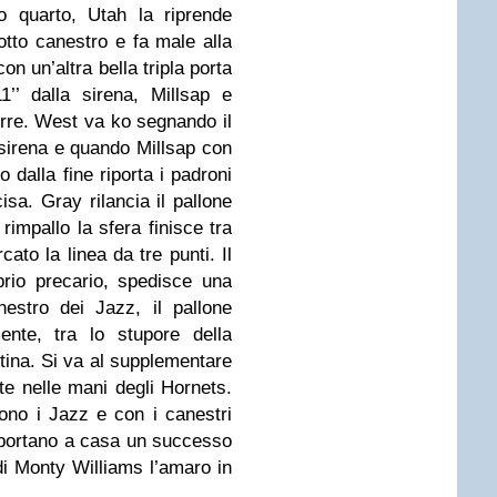
mo quarto, Utah la riprende
to canestro e fa male alla
on un’altra bella tripla porta
’’ dalla sirena, Millsap e
rre. West va ko segnando il
 sirena e quando Millsap con
 dalla fine riporta i padroni
sa. Gray rilancia il pallone
rimpallo la sfera finisce tra
to la linea da tre punti. Il
brio precario, spedisce una
nestro dei Jazz, il pallone
ente, tra lo stupore della
tina. Si va al supplementare
te nelle mani degli Hornets.
no i Jazz e con i canestri
portano a casa un successo
i Monty Williams l’amaro in