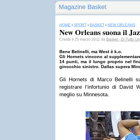
Magazine Basket
HOME
›
SPORT
›
BASKET
›
NEW ORLEANS
New Orleans suona il Ja
Creato il 25 marzo 2011 da
Basket - Di Tutto Un
Bene Belinelli, ma West è k.o.
Gli Hornets vincono al supplementare 
14 punti, ma il lungo proprio nel fin
ginocchio sinistro.
Dallas
supera Min
Gli Hornets di Marco Belinelli
registrare l’infortunio di David 
meglio su Minnesota.