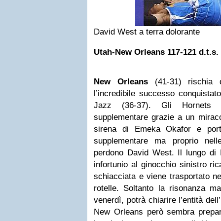
David West a terra dolorante
Utah-New Orleans 117-121 d.t.s.
New Orleans
(41-31) rischia 
l’incredibile successo conquista
Jazz (36-37). Gli Hornets 
supplementare grazie a un miraco
sirena di Emeka Okafor e port
supplementare ma proprio nelle
perdono David West. Il lungo di
infortunio al ginocchio sinistro r
schiacciata e viene trasportato ne
rotelle. Soltanto la risonanza m
venerdì, potrà chiarire l’entità dell
New Orleans però sembra prepar