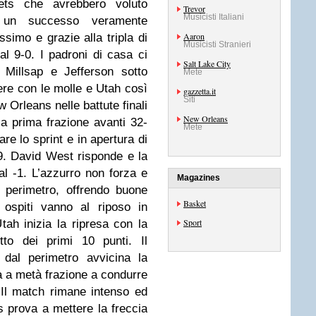
nets che avrebbero voluto
Trevor
Musicisti Italiani
 un successo veramente
Aaron
issimo e grazie alla tripla di
Musicisti Stranieri
al 9-0. I padroni di casa ci
Salt Lake City
Millsap e Jefferson sotto
Mete
re con le molle e Utah così
gazzetta.it
Siti
 Orleans nelle battute finali
New Orleans
a prima frazione avanti 32-
Mete
re lo sprint e in apertura di
9. David West risponde e la
i al -1. L’azzurro non forza e
Magazines
 perimetro, offrendo buone
Basket
 ospiti vanno al riposo in
Sport
ah inizia la ripresa con la
tto dei primi 10 punti. Il
dal perimetro avvicina la
a a metà frazione a condurre
. Il match rimane intenso ed
 prova a mettere la freccia