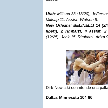
Utah
: Millsap 33 (13/20), Jefferso
Millsap 11. Assist: Watson 8.
New Orleans
:
BELINELLI 14 (2/4
liberi), 2 rimbalzi, 4 assist, 2
(12/25), Jack 15. Rimbalzi: Ariza 9
Dirk Nowitzki conmtende una pall
Dallas-Minnesota 104-96