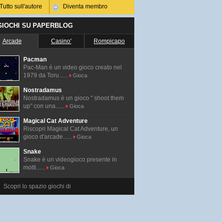
Tutto sull'autore
Diventa membro
 GIOCHI SU PAPERBLOG
Arcade
Casino'
Rompicapo
Pacman
Pac-Man é un video gioco creato nel
1979 da Toru......
Gioca
Nostradamus
Nostradamus è un gioco " shoot them
up" con una......
Gioca
Magical Cat Adventure
Riscopri Magical Cat Adventure, un
gioco d'arcade......
Gioca
Snake
Snake è un videogioco presente in
molti......
Gioca
Scopri lo spazio giochi di