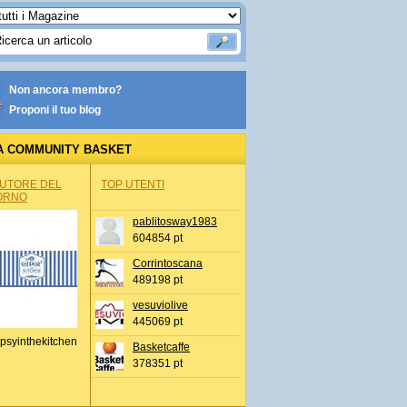
Non ancora membro?
Proponi il tuo blog
A COMMUNITY BASKET
AUTORE DEL
TOP UTENTI
ORNO
pablitosway1983
604854 pt
Corrintoscana
489198 pt
vesuviolive
445069 pt
psyinthekitchen
Basketcaffe
378351 pt