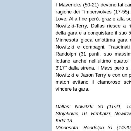
I Mavericks (50-21) devono faticar
ragione dei Timberwolves (17-55), 
Love. Alla fine però, grazie alla s
Nowitzki-Terry, Dallas riesce a r
della gara e a conquistare il suo 
Minnesota gioca un’ottima gara e
Nowitzki e compagni. Trascinat
Randolph (31 punti, suo massim
lottano anche nell’ultimo quarto
3’17’’ dalla sirena. I Mavs però si
Nowitzki e Jason Terry e con un pa
match evitano il clamoroso sci
vincere la gara.
Dallas: Nowitzki 30 (11/21, 1
Stojakovic 16. Rimbalzi: Nowitzk
Kidd 13.
Minnesota: Randolph 31 (14/20