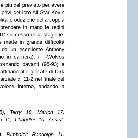
e più del previsto per avere
privi del loro All Star Kevin
olita produzione della coppia
iprendere in mano le redini
50° successo della stagione.
 mette in grande difficoltà
i da un eccellente Anthony
o in carriera), i T-Wolves
 tornando davanti (95-93) a
 affidano alle giocate di Dirk
rziale di 11-2 nel finale del
volone interno, andando a
/5), Terry 18, Marion 17,
i 11, Chandler 10. Assist:
). Rimbalzi: Randolph 11.