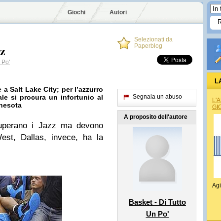
Giochi
Autori
Selezionati da
zz
Paperblog
 Po'
L
a Salt Lake City; per l’azzurro
ale si procura un infortunio al
Segnala un abuso
L'
nesota
GI
A proposito dell'autore
 superano i Jazz ma devono
West, Dallas, invece, ha la
Agi
Basket - Di Tutto
Un Po'