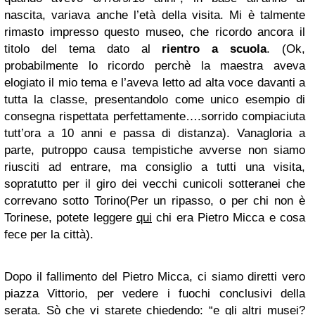
nascita, variava anche l’età della visita. Mi è talmente
rimasto impresso questo museo, che ricordo ancora il
titolo del tema dato al
rientro a scuola
. (Ok,
probabilmente lo ricordo perchè la maestra aveva
elogiato il mio tema e l’aveva letto ad alta voce davanti a
tutta la classe, presentandolo come unico esempio di
consegna rispettata perfettamente….sorrido compiaciuta
tutt’ora a 10 anni e passa di distanza). Vanagloria a
parte, putroppo causa tempistiche avverse non siamo
riusciti ad entrare, ma consiglio a tutti una visita,
sopratutto per il giro dei vecchi cunicoli sotteranei che
correvano sotto Torino(Per un ripasso, o per chi non è
Torinese, potete leggere
qui
chi era Pietro Micca e cosa
fece per la città).
Dopo il fallimento del Pietro Micca, ci siamo diretti vero
piazza Vittorio, per vedere i fuochi conclusivi della
serata. Sò che vi starete chiedendo: “e gli altri musei?