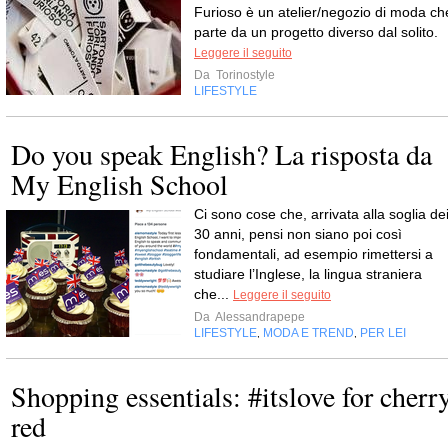
Furioso è un atelier/negozio di moda ch
parte da un progetto diverso dal solito.
Leggere il seguito
Da
Torinostyle
LIFESTYLE
Do you speak English? La risposta da
My English School
Ci sono cose che, arrivata alla soglia de
30 anni, pensi non siano poi così
fondamentali, ad esempio rimettersi a
studiare l’Inglese, la lingua straniera
che...
Leggere il seguito
Da
Alessandrapepe
LIFESTYLE
MODA E TREND
PER LEI
,
,
Shopping essentials: #itslove for cherr
red