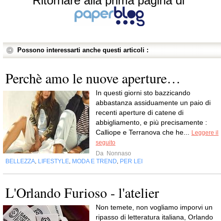
Ritornare alla prima pagina di
Possono interessarti anche questi articoli :
Perchè amo le nuove aperture…
In questi giorni sto bazzicando
abbastanza assiduamente un paio di
recenti aperture di catene di
abbigliamento, e più precisamente :
Calliope e Terranova che he...
Leggere il
seguito
Da
Nonnaso
BELLEZZA
LIFESTYLE
MODA E TREND
PER LEI
,
,
,
L'Orlando Furioso - l'atelier
Non temete, non vogliamo imporvi un
ripasso di letteratura italiana, Orlando