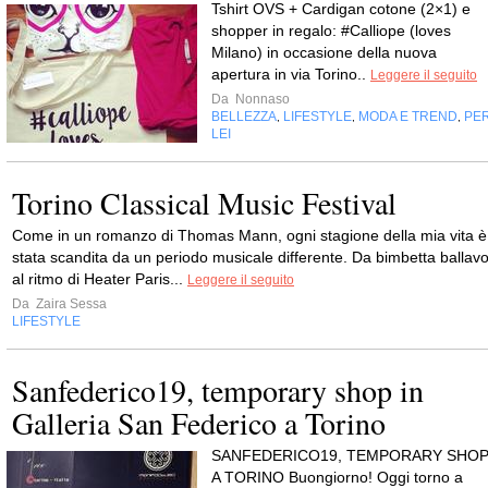
Tshirt OVS + Cardigan cotone (2×1) e
shopper in regalo: #Calliope (loves
Milano) in occasione della nuova
apertura in via Torino..
Leggere il seguito
Da
Nonnaso
BELLEZZA
LIFESTYLE
MODA E TREND
PE
,
,
,
LEI
Torino Classical Music Festival
Come in un romanzo di Thomas Mann, ogni stagione della mia vita è
stata scandita da un periodo musicale differente. Da bimbetta ballav
al ritmo di Heater Paris...
Leggere il seguito
Da
Zaira Sessa
LIFESTYLE
Sanfederico19, temporary shop in
Galleria San Federico a Torino
SANFEDERICO19, TEMPORARY SHO
A TORINO Buongiorno! Oggi torno a