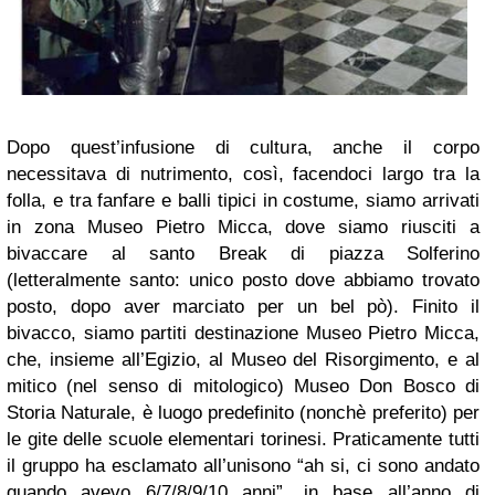
Dopo quest’infusione di cultura, anche il corpo
necessitava di nutrimento, così, facendoci largo tra la
folla, e tra fanfare e balli tipici in costume, siamo arrivati
in zona Museo Pietro Micca, dove siamo riusciti a
bivaccare al santo Break di piazza Solferino
(letteralmente santo: unico posto dove abbiamo trovato
posto, dopo aver marciato per un bel pò). Finito il
bivacco, siamo partiti destinazione Museo Pietro Micca,
che, insieme all’Egizio, al Museo del Risorgimento, e al
mitico (nel senso di mitologico) Museo Don Bosco di
Storia Naturale, è luogo predefinito (nonchè preferito) per
le gite delle scuole elementari torinesi. Praticamente tutti
il gruppo ha esclamato all’unisono “ah si, ci sono andato
quando avevo 6/7/8/9/10 anni”, in base all’anno di