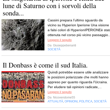
lune di Saturno con i sorvoli della
sonda...
Cassini prepara l’ultimo sguardo da
vicino su Hyperion Iperione Una visione
a falsi colori di HyperionIPERIONEè stat
ottenuta nel corso più vicino passaggio..
Leggere il seguito
Da
Giuseppebenanti
SOCIETÀ
Il Donbass è come il sud Italia.
Quindi potrebbe essere utile analizzare
le posizioni polarizzate che molti hanno
appreso per quanto riguarda l'Ucraina.
Per eludere tali opinioni radicate,...
Leggere il seguito
Da
Nicovendome55
ATTUALITÀ
OPINIONI
POLITICA
SOCIETÀ
,
,
,