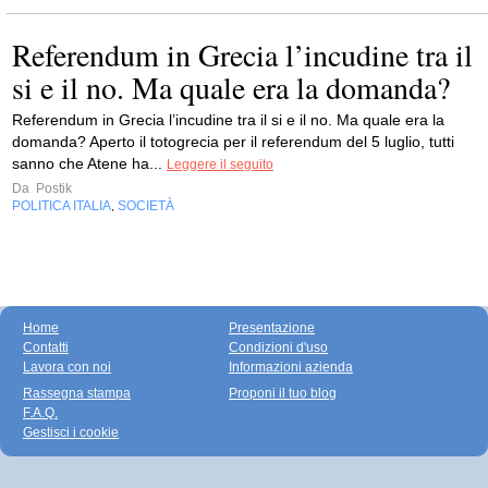
Referendum in Grecia l’incudine tra il
si e il no. Ma quale era la domanda?
Referendum in Grecia l’incudine tra il si e il no. Ma quale era la
domanda? Aperto il totogrecia per il referendum del 5 luglio, tutti
sanno che Atene ha...
Leggere il seguito
Da
Postik
POLITICA ITALIA
SOCIETÀ
,
Home
Presentazione
Contatti
Condizioni d'uso
Lavora con noi
Informazioni azienda
Rassegna stampa
Proponi il tuo blog
F.A.Q.
Gestisci i cookie