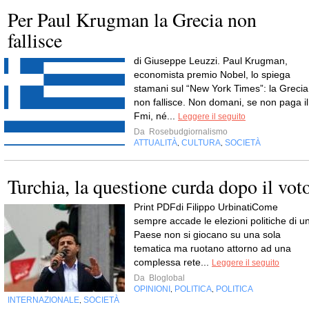
Per Paul Krugman la Grecia non
fallisce
di Giuseppe Leuzzi. Paul Krugman,
economista premio Nobel, lo spiega
stamani sul “New York Times”: la Grecia
non fallisce. Non domani, se non paga il
Fmi, né...
Leggere il seguito
Da
Rosebudgiornalismo
ATTUALITÀ
CULTURA
SOCIETÀ
,
,
Turchia, la questione curda dopo il vot
Print PDFdi Filippo UrbinatiCome
sempre accade le elezioni politiche di u
Paese non si giocano su una sola
tematica ma ruotano attorno ad una
complessa rete...
Leggere il seguito
Da
Bloglobal
OPINIONI
POLITICA
POLITICA
,
,
INTERNAZIONALE
SOCIETÀ
,