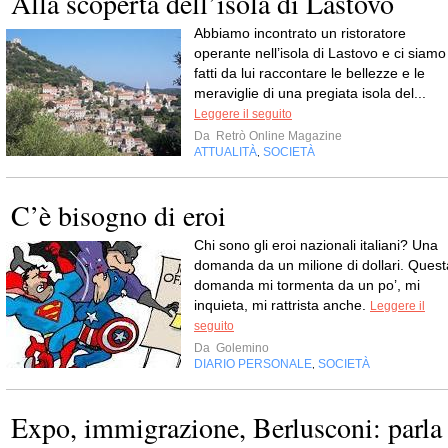
Alla scoperta dell’isola di Lastovo
Abbiamo incontrato un ristoratore
operante nell’isola di Lastovo e ci siamo
fatti da lui raccontare le bellezze e le
meraviglie di una pregiata isola del...
Leggere il seguito
Da
Retrò Online Magazine
ATTUALITÀ
SOCIETÀ
,
C’è bisogno di eroi
Chi sono gli eroi nazionali italiani? Una
domanda da un milione di dollari. Quest
domanda mi tormenta da un po’, mi
inquieta, mi rattrista anche.
Leggere il
seguito
Da
Golemino
DIARIO PERSONALE
SOCIETÀ
,
Expo, immigrazione, Berlusconi: parla