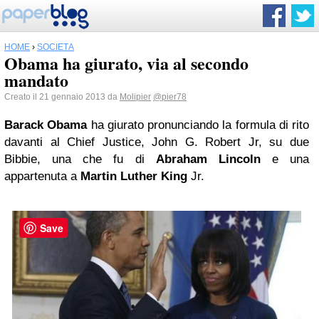
HOME
›
SOCIETÀ
Obama ha giurato, via al secondo
mandato
Creato il 21 gennaio 2013 da
Molipier
@pier78
Barack Obama
ha giurato pronunciando la formula di rito
davanti al Chief Justice, John G. Robert Jr, su due
Bibbie, una che fu di
Abraham Lincoln
e una
appartenuta a
Martin Luther King
Jr.
Save