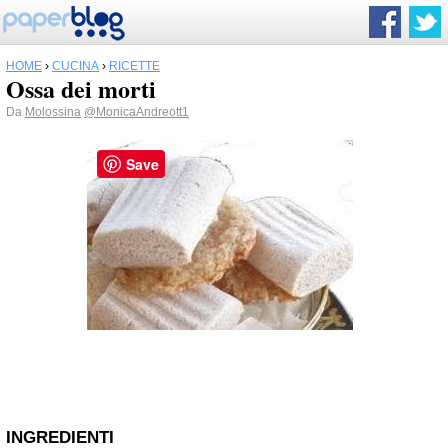
HOME
›
CUCINA
›
RICETTE
Ossa dei morti
Da
Molossina
@MonicaAndreott1
Save
INGREDIENTI