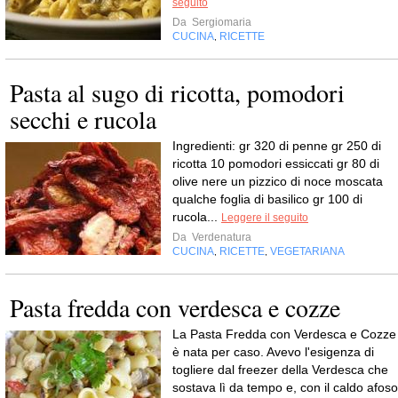
seguito
Da
Sergiomaria
CUCINA
RICETTE
,
Pasta al sugo di ricotta, pomodori
secchi e rucola
Ingredienti: gr 320 di penne gr 250 di
ricotta 10 pomodori essiccati gr 80 di
olive nere un pizzico di noce moscata
qualche foglia di basilico gr 100 di
rucola...
Leggere il seguito
Da
Verdenatura
CUCINA
RICETTE
VEGETARIANA
,
,
Pasta fredda con verdesca e cozze
La Pasta Fredda con Verdesca e Cozze
è nata per caso. Avevo l'esigenza di
togliere dal freezer della Verdesca che
sostava lì da tempo e, con il caldo afoso