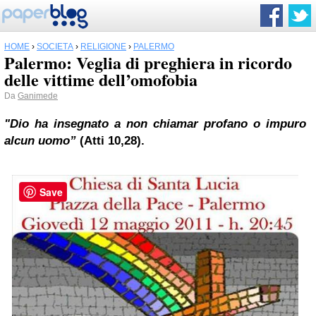
HOME
›
SOCIETÀ
›
RELIGIONE
›
PALERMO
Palermo: Veglia di preghiera in ricordo
delle vittime dell’omofobia
Da
Ganimede
"Dio ha insegnato a non chiamar profano o impuro
alcun uomo”
(Atti 10,28).
Save