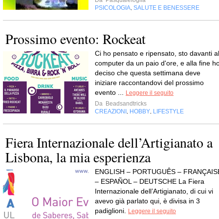
Da
Pasqualefoglia
PSICOLOGIA
SALUTE E BENESSERE
,
Prossimo evento: Rockeat
Ci ho pensato e ripensato, sto davanti a
computer da un paio d'ore, e alla fine h
deciso che questa settimana deve
iniziare raccontandovi del prossimo
evento ...
Leggere il seguito
Da
Beadsandtricks
CREAZIONI
HOBBY
LIFESTYLE
,
,
Fiera Internazionale dell’Artigianato a
Lisbona, la mia esperienza
ENGLISH – PORTUGUÊS – FRANÇAIS
– ESPAÑOL – DEUTSCHE La Fiera
Internazionale dell’Artigianato, di cui vi
avevo già parlato qui, è divisa in 3
padiglioni.
Leggere il seguito