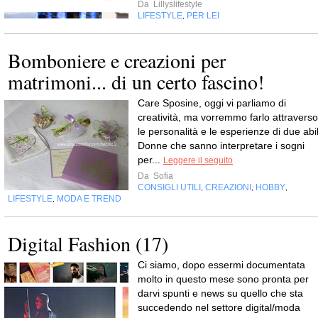
Da
Lillyslifestyle
LIFESTYLE
PER LEI
,
Bomboniere e creazioni per
matrimoni... di un certo fascino!
Care Sposine, oggi vi parliamo di
creatività, ma vorremmo farlo attraverso
le personalità e le esperienze di due abil
Donne che sanno interpretare i sogni
per...
Leggere il seguito
Da
Sofia
CONSIGLI UTILI
CREAZIONI
HOBBY
,
,
,
LIFESTYLE
MODA E TREND
,
Digital Fashion (17)
Ci siamo, dopo essermi documentata
molto in questo mese sono pronta per
darvi spunti e news su quello che sta
succedendo nel settore digital/moda