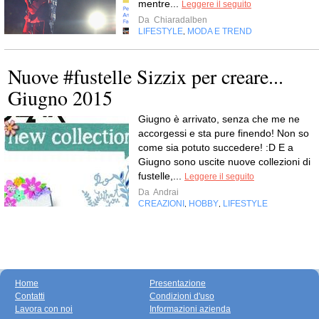
mentre...
Leggere il seguito
Da
Chiaradalben
LIFESTYLE
MODA E TREND
,
Nuove #fustelle Sizzix per creare...
Giugno 2015
Giugno è arrivato, senza che me ne
accorgessi e sta pure finendo! Non so
come sia potuto succedere! :D E a
Giugno sono uscite nuove collezioni di
fustelle,...
Leggere il seguito
Da
Andrai
CREAZIONI
HOBBY
LIFESTYLE
,
,
Home
Presentazione
Contatti
Condizioni d'uso
Lavora con noi
Informazioni azienda