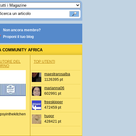
Non ancora membro?
Proponi il tuo blog
A COMMUNITY AFRICA
AUTORE DEL
TOP UTENTI
ORNO
maestrarosalba
1126395 pt
marianna06
602991 pt
freeskipper
472459 pt
psyinthekitchen
hugor
428421 pt