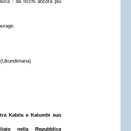
usica : da ricchi ancora più
ourage.
 (Ukundimana)
 tra Kabila e Katumbi suo
iato nella Repubblica