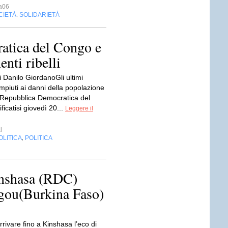
a06
CIETÀ
SOLIDARIETÀ
,
atica del Congo e
nti ribelli
 Danilo GiordanoGli ultimi
mpiuti ai danni della popolazione
a Repubblica Democratica del
ficatisi giovedì 20...
Leggere il
l
OLITICA
POLITICA
,
inshasa (RDC)
gou(Burkina Faso)
rivare fino a Kinshasa l’eco di