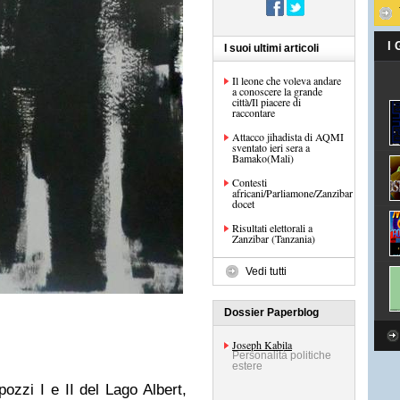
I
I suoi ultimi articoli
Il leone che voleva andare
a conoscere la grande
città/Il piacere di
raccontare
Attacco jihadista di AQMI
sventato ieri sera a
Bamako(Mali)
Contesti
africani/Parliamone/Zanzibar
docet
Risultati elettorali a
Zanzibar (Tanzania)
Vedi tutti
Dossier Paperblog
Joseph Kabila
Personalità politiche
estere
pozzi I e II del Lago Albert,