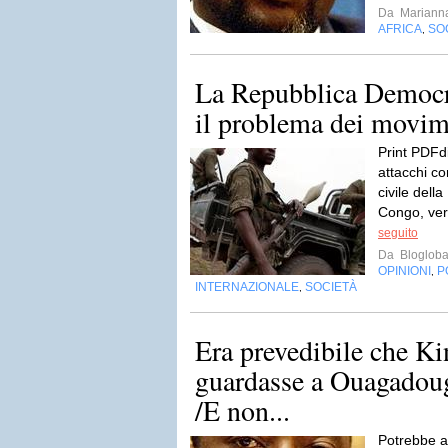
Da
Mariann
AFRICA
SO
,
La Repubblica Democr
il problema dei movime
Print PDFdi
attacchi co
civile dell
Congo, veri
seguito
Da
Blogloba
OPINIONI
P
,
INTERNAZIONALE
SOCIETÀ
,
Era prevedibile che K
guardasse a Ouagadou
/E non...
Potrebbe ar