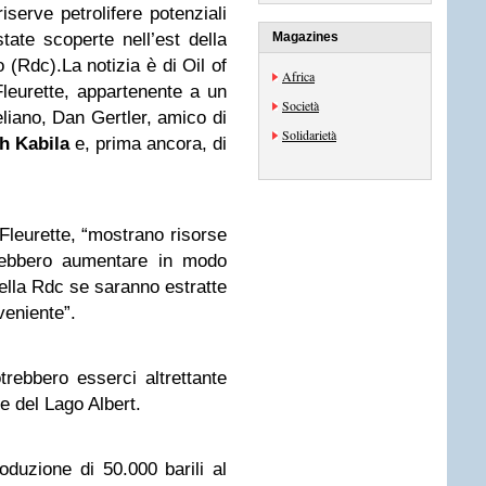
riserve petrolifere potenziali
state scoperte nell’est della
Magazines
(Rdc).La notizia è di Oil of
Africa
leurette, appartenente a un
Società
eliano, Dan Gertler, amico di
Solidarietà
h Kabila
e, prima ancora, di
e Fleurette, “mostrano risorse
trebbero aumentare in modo
della Rdc se saranno estratte
veniente”.
rebbero esserci altrettante
e del Lago Albert.
uzione di 50.000 barili al