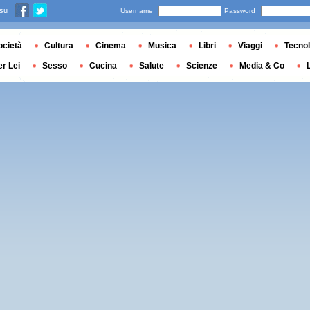
 su
Username
Password
ocietà
Cultura
Cinema
Musica
Libri
Viaggi
Tecnol
er Lei
Sesso
Cucina
Salute
Scienze
Media & Co