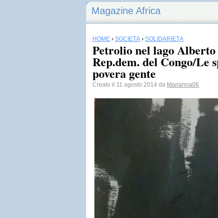
Magazine Africa
HOME
›
SOCIETÀ
›
SOLIDARIETÀ
Petrolio nel lago Alberto 
Rep.dem. del Congo/Le sp
povera gente
Creato il 11 agosto 2014 da
Marianna06