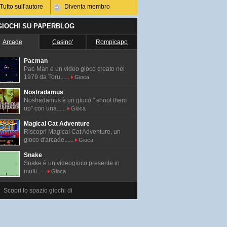
Tutto sull'autore
Diventa membro
 GIOCHI SU PAPERBLOG
Arcade
Casino'
Rompicapo
Pacman
Pac-Man é un video gioco creato nel
1979 da Toru......
Gioca
Nostradamus
Nostradamus è un gioco " shoot them
up" con una......
Gioca
Magical Cat Adventure
Riscopri Magical Cat Adventure, un
gioco d'arcade......
Gioca
Snake
Snake è un videogioco presente in
molti......
Gioca
Scopri lo spazio giochi di