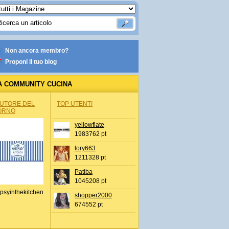
Non ancora membro?
Proponi il tuo blog
A COMMUNITY CUCINA
AUTORE DEL
TOP UTENTI
ORNO
yellowflate
1983762 pt
lory663
1211328 pt
Patiba
1045208 pt
psyinthekitchen
shopper2000
674552 pt