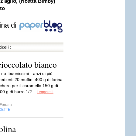
z'aglio, (ricetta Bimby)
tto
ina di
icoli :
cioccolato bianco
 no: buonissimi…anzi di più:
gredienti 20 muffin: 400 g di farina
chero per il caramello 150 g di
00 g di burro 1/2...
Leggere il
Ferrara
CETTE
olina