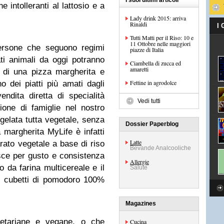
I suoi ultimi articoli
e intolleranti al lattosio e a
Lady drink 2015: arriva
Rinaldi
I
Tutti Matti per il Riso: 10 e
11 Ottobre nelle maggiori
 persone che seguono regimi
piazze di Italia
ti animali da oggi potranno
Ciambella di zucca ed
amaretti
e di una pizza margherita e
Fettine in agrodolce
o dei piatti più amati dagli
vendita diretta di specialità
Vedi tutti
ione di famiglie nel nostro
gelata tutta vegetale, senza
Dossier Paperblog
a margherita MyLife è infatti
Latte
rato vegetale a base di riso
Bevande Analcooliche
isce per gusto e consistenza
Allergie
o da farina multicereale e il
Salute
e cubetti di pomodoro 100%
Magazines
etariane e vegane, o che
Cucina