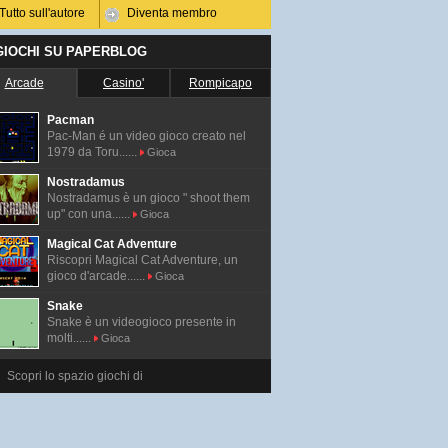
Tutto sull'autore
Diventa membro
 GIOCHI SU PAPERBLOG
Arcade
Casino'
Rompicapo
Pacman
Pac-Man é un video gioco creato nel
1979 da Toru......
Gioca
Nostradamus
Nostradamus è un gioco " shoot them
up" con una......
Gioca
Magical Cat Adventure
Riscopri Magical Cat Adventure, un
gioco d'arcade......
Gioca
Snake
Snake è un videogioco presente in
molti......
Gioca
Scopri lo spazio giochi di