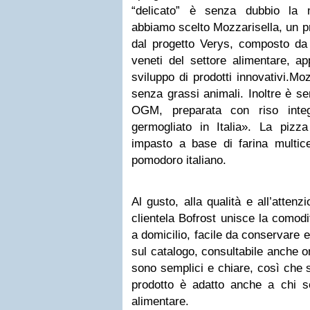
“delicato” è senza dubbio la m
abbiamo scelto Mozzarisella, un pr
dal progetto Verys, composto da 
veneti del settore alimentare, a
sviluppo di prodotti innovativi.Mo
senza grassi animali. Inoltre è se
OGM, preparata con riso integ
germogliato in Italia». La piz
impasto a base di farina multice
pomodoro italiano.
Al gusto, alla qualità e all’atten
clientela Bofrost unisce la comod
a domicilio, facile da conservare e
sul catalogo, consultabile anche on
sono semplici e chiare, così che 
prodotto è adatto anche a chi s
alimentare.