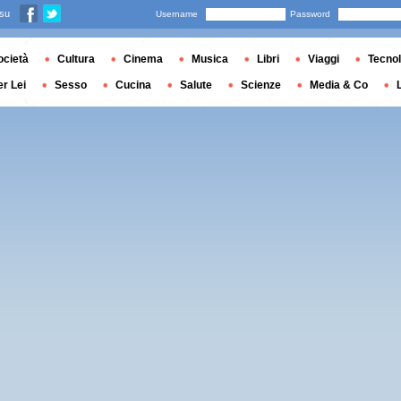
 su
Username
Password
ocietà
Cultura
Cinema
Musica
Libri
Viaggi
Tecnol
er Lei
Sesso
Cucina
Salute
Scienze
Media & Co