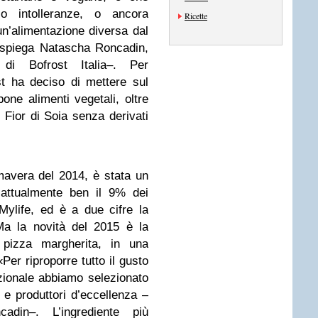
 intolleranze, o ancora
Ricette
n’alimentazione diversa dal
 –spiega Natascha Roncadin,
 di Bofrost Italia–. Per
st ha deciso di mettere sul
one alimenti vegetali, oltre
i Fior di Soia senza derivati
imavera del 2014, è stata un
attualmente ben il 9% dei
Mylife, ed è a due cifre la
Ma la novità del 2015 è la
a pizza margherita, in una
«Per riproporre tutto il gusto
izionale abbiamo selezionato
à e produttori d’eccellenza –
din–. L’ingrediente più