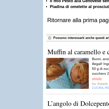
Il mio Pesto alla Genovese sen
Piadina di omelette al prosciu
Ritornare alla prima pag
Possono interessarti anche questi art
Muffin al caramello e 
Buoni, anzi
illegali! In
50 g di zuc
zucchero 2
seguito
Da
Roberto 
CUCINA
RI
,
L’angolo di Dolcepent