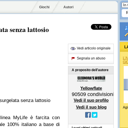
Giochi
Autori
ta senza lattosio
L
Vedi articolo originale
L'
Segnala un abuso
GI
A proposito dell'autore
Yellowflate
90509
condivisioni
surgelata senza lattosio
Vedi il suo profilo
Vedi il suo blog
Agi
 linea MyLife è farcita con
ale 100% italiano a base di