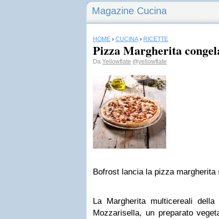
Magazine Cucina
HOME
›
CUCINA
›
RICETTE
Pizza Margherita congela
Da
Yellowflate
@yellowflate
Bofrost lancia la pizza margherita 
La Margherita multicereali della
Mozzarisella, un preparato veget