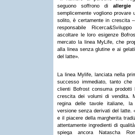
seguono soffrono di
allergie
o
semplicemente vogliono provare u
solito, è certamente in crescita
responsabile Ricerca&Sviluppo
ascoltare le loro esigenze Bofro
mercato la linea MyLife, che prop
alla linea senza glutine e ai gelat
del latte».
La linea Mylife, lanciata nella pr
successo immediato, tanto che 
clienti Bofrost consuma prodotti 
crescita dei volumi di vendita. 
regina delle tavole italiane, l
versione senza derivati del latte. 
e il piacere della margherita trad
attentamente ingredienti di qualit
spiega ancora Natascha Ronca