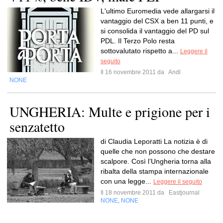
L'ultimo Euromedia vede allargarsi il
vantaggio del CSX a ben 11 punti, e
si consolida il vantaggio del PD sul
PDL. Il Terzo Polo resta
sottovalutato rispetto a...
Leggere il
seguito
Il 16 novembre 2011 da
Andl
NONE
UNGHERIA: Multe e prigione per i
senzatetto
di Claudia Leporatti La notizia è di
quelle che non possono che destare
scalpore. Così l’Ungheria torna alla
ribalta della stampa internazionale
con una legge...
Leggere il seguito
Il 18 novembre 2011 da
Eastjournal
NONE
NONE
,