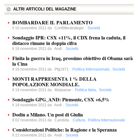
ALTRI ARTICOLI DEL MAGAZINE
BOMBARDARE IL PARLAMENTO
Il 10 novembre 2011 da
Conflittiestrategie
:
Società
Sondaggio IPR: CSX +11%, il CDX frena la caduta, il
distacco rimane in doppia cifra
Il 18 novembre 2011 da
Andl
:
Società
Finita la guerra in Iraq, prossimo obiettivo di Obama sarà
la Cina
Il 16 novembre 2011 da
Pfg1971
:
Politica Internazionale
,
Società
MONTI RAPPRESENTA 1 % DELLA
POPOLAZIONE MONDIALE.
Il 19 novembre 2011 da
Malpaese
:
Politica Italia
,
Società
Sondaggio GPG_AND: Piemonte, CSX +6,5%
Il 18 novembre 2011 da
Andl
:
Società
Dodin a Milano. Un post di Giulia
Il 02 novembre 2011 da
Candida
:
Cultura
,
Politica Internazionale
Considerazioni Politiche: la Ragione e la Speranza
Il 22 novembre 2011 da
Andl
:
Società