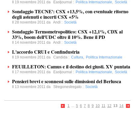
Il 19 novembre 2011 da
Eastjournal
:
Politica Internazionale
,
Società
Sondaggio TECNE': CSX +13,5%, con eventuale ritorno
degli astenuti e incerti CSX +5%
Il 28 novembre 2011 da
Andl
:
Società
Sondaggio Termometropolitico: CSX +12,1%, CDX al
33%, boom dell'UDC oltre il 10%. Bene il PD
Il 14 novembre 2011 da
Andl
:
Società
L'accordo CRUI e Confindustria
Il 19 novembre 2011 da
Candida
:
Cultura
,
Politica Internazionale
FEUILLETON: Camus e il destino dei giusti. XV puntata
Il 17 novembre 2011 da
Eastjournal
:
Politica Internazionale
,
Società
Pensieri brevi e sconnessi sulle dimissioni del Berlusca
Il 13 novembre 2011 da
Stregonestregato
:
Società
1
...
5
6
7
8
9
10
11
12
13
14