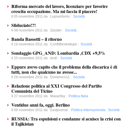
Riforma mercato del lavoro, licenziare per favorire
crescita occupazione. Ma mi faccia il piacere!
Il 05 novembre 2011 da
Lupoantonio
:
Società
Sfiduciato!?!
Il 08 novembre 2011 da
Zaxster
:
Società
Banda Bassotti – il ritorno
Il 16 novembre 2011 da
Conflittiestrategie
:
Società
Sondaggio GPG_AND: Lombardia ,CDX +9,5%
Il 25 novembre 2011 da
Andl
:
Società
Eppure avevo capito che il problema della discarica è di
tutti, non che qualcuno ne avesse...
Il 29 novembre 2011 da
Domenico11
:
Società
Relazione politica al XXI Congresso del Partito
Comunista del Ticino
Il 27 novembre 2011 da
Maxarifay
:
Politica Italia
Ventidue anni fa, oggi. Berlino
Il 09 novembre 2011 da
Eastjournal
:
Politica Internazionale
,
Società
RUSSIA: Tra espulsioni e condanne si acuisce la crisi con
il Tajikistan