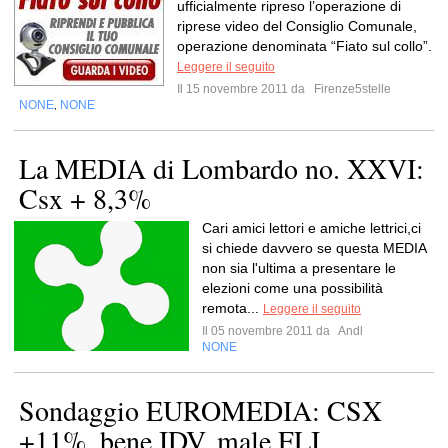
ufficialmente ripreso l’operazione di
riprese video del Consiglio Comunale,
operazione denominata “Fiato sul collo”.
Leggere il seguito
Il 15 novembre 2011 da
Firenze5stelle
NONE
NONE
,
La MEDIA di Lombardo no. XXVI:
Csx + 8,3%
Cari amici lettori e amiche lettrici,ci
si chiede davvero se questa MEDIA
non sia l'ultima a presentare le
elezioni come una possibilità
remota...
Leggere il seguito
Il 05 novembre 2011 da
Andl
NONE
Sondaggio EUROMEDIA: CSX
+11%, bene IDV, male FLI