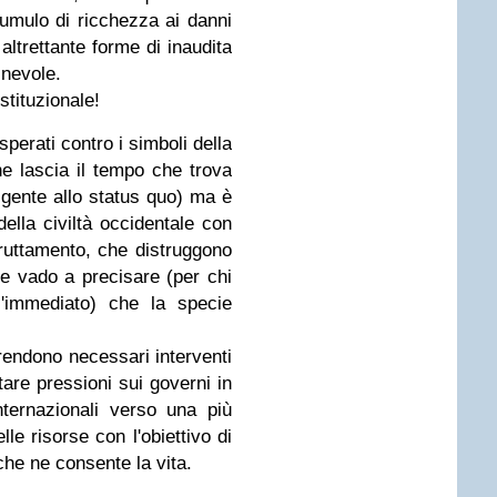
ccumulo di ricchezza ai danni
altrettante forme di inaudita
inevole.
stituzionale!
sperati contro i simboli della
ine lascia il tempo che trova
 gente allo status quo) ma è
della civiltà occidentale con
fruttamento, che distruggono
a e vado a precisare (per chi
ll'immediato) che la specie
 rendono necessari interventi
itare pressioni sui governi in
nternazionali verso una più
lle risorse con l'obiettivo di
 che ne consente la vita.