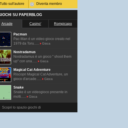
Tutto sull'autore
Diventa membro
 GIOCHI SU PAPERBLOG
Arcade
Casino'
Rompicapo
Pacman
Pac-Man é un video gioco creato nel
1979 da Toru......
Gioca
Nostradamus
Nostradamus è un gioco " shoot them
up" con una......
Gioca
Magical Cat Adventure
Riscopri Magical Cat Adventure, un
gioco d'arcade......
Gioca
Snake
Snake è un videogioco presente in
molti......
Gioca
Scopri lo spazio giochi di