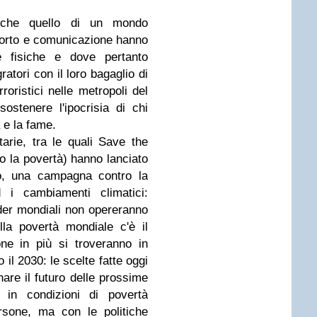
nche quello di un mondo
sporto e comunicazione hanno
e fisiche e dove pertanto
atori con il loro bagaglio di
rroristici nelle metropoli del
ostenere l'ipocrisia di chi
 e la fame.
arie, tra le quali Save the
o la povertà) hanno lanciato
io, una campagna contro la
 i cambiamenti climatici:
ader mondiali non opereranno
lla povertà mondiale c'è il
ne in più si troveranno in
 il 2030: le scelte fatte oggi
are il futuro delle prossime
o in condizioni di povertà
rsone, ma con le politiche