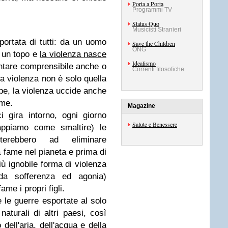
Porta a Porta
Programmi TV
Status Quo
Musicisti Stranieri
portata di tutti: da un uomo
Save the Children
ONG
 un topo e
la violenza nasce
Idealismo
ntare comprensibile anche o
Correnti filosofiche
a violenza non è solo quella
mbe, la violenza uccide anche
ame.
Magazine
 gira intorno, ogni giorno
Salute e Benessere
ppiamo come smaltire) le
terebbero ad eliminare
a fame nel pianeta e prima di
ù ignobile forma di violenza
da sofferenza ed agonia)
me i propri figli.
 le guerre esportate al solo
naturali di altri paesi, così
ell'aria, dell'acqua e della