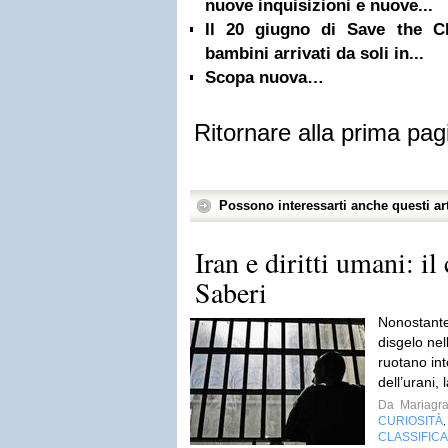
nuove inquisizioni e nuove...
Il 20 giugno di Save the Ch
bambini arrivati da soli in...
Scopa nuova…
Ritornare alla prima pag
Possono interessarti anche questi art
Iran e diritti umani: i
Saberi
Nonostante 
disgelo nel
ruotano int
dell’urani,
Da
Mariagra
CURIOSITÀ
CLASSIFIC