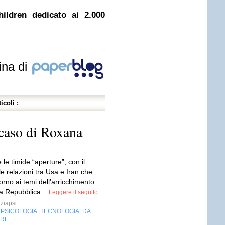
ildren dedicato ai 2.000
ina di
icoli :
l caso di Roxana
le timide “aperture”, con il
le relazioni tra Usa e Iran che
orno ai temi dell’arricchimento
 la Repubblica...
Leggere il seguito
ziapsi
PSICOLOGIA
TECNOLOGIA
DA
,
,
,
ARE