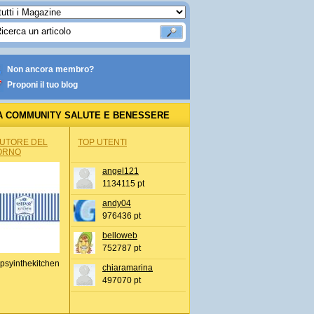
Non ancora membro?
Proponi il tuo blog
A COMMUNITY SALUTE E BENESSERE
AUTORE DEL
TOP UTENTI
ORNO
angel121
1134115 pt
andy04
976436 pt
belloweb
752787 pt
psyinthekitchen
chiaramarina
497070 pt