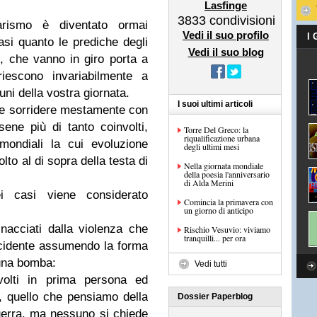
Lasfinge
3833
condivisioni
arismo è diventato ormai
Vedi il suo profilo
I
asi quanto le prediche degli
Vedi il suo blog
e, che vanno in giro porta a
riescono invariabilmente a
ni della vostra giornata.
I suoi ultimi articoli
e e sorridere mestamente con
sene più di tanto coinvolti,
Torre Del Greco: la
riqualificazione urbana
mondiali la cui evoluzione
degli ultimi mesi
o al di sopra della testa di
Nella giornata mondiale
della poesia l'anniversario
di Alda Merini
i casi viene considerato
Comincia la primavera con
un giorno di anticipo
nacciati dalla violenza che
Rischio Vesuvio: viviamo
tranquilli... per ora
'occidente assumendo la forma
 una bomba:
Vedi tutti
volti in prima persona ed
, quello che pensiamo della
Dossier Paperblog
guerra, ma nessuno si chiede