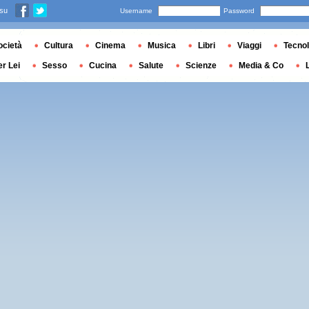
 su
Username
Password
ocietà
Cultura
Cinema
Musica
Libri
Viaggi
Tecnol
er Lei
Sesso
Cucina
Salute
Scienze
Media & Co