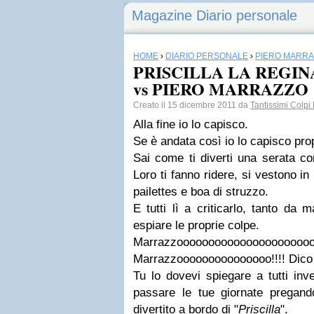
Magazine Diario personale
HOME
›
DIARIO PERSONALE
›
PIERO MARR
PRISCILLA LA REGIN
vs PIERO MARRAZZO
Creato il 15 dicembre 2011 da
Tantissimi Colpi
Alla fine io lo capisco.
Se è andata così io lo capisco prop
Sai come ti diverti una serata c
Loro ti fanno ridere, si vestono i
pailettes e boa di struzzo.
E tutti lì a criticarlo, tanto da
espiare le proprie colpe.
Marrazzoooooooooooooooo
Marrazzooooooooooooooo!!!! Dico a
Tu lo dovevi spiegare a tutti inve
passare le tue giornate pregand
divertito a bordo di "
Priscilla
".