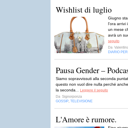
Wishlist di luglio
Giugno sta 
l'ora arriv
un mese ch
avrà un su
seguito
Da
Valentin
DIARIO PE
Pausa Gender – Podcas
Siamo sopravvissuti alla seconda puntat
questo non vuol dire nulla perché anch
la seconda...
Leggere il seguito
Da
Signorponza
GOSSIP
TELEVISIONE
,
L'Amore è rumore.
Fine giugn