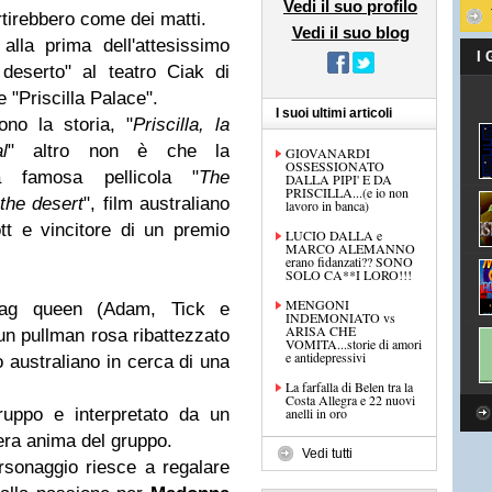
Vedi il suo profilo
vertirebbero come dei matti.
Vedi il suo blog
 alla prima dell'attesissimo
I
 deserto" al teatro Ciak di
e "Priscilla Palace".
I suoi ultimi articoli
no la storia, "
Priscilla, la
l
" altro non è che la
GIOVANARDI
OSSESSIONATO
la famosa pellicola "
The
DALLA PIPI' E DA
PRISCILLA...(e io non
the desert
", film australiano
lavoro in banca)
tt e vincitore di un premio
LUCIO DALLA e
MARCO ALEMANNO
erano fidanzati?? SONO
SOLO CA**I LORO!!!
MENGONI
rag queen (Adam, Tick e
INDEMONIATO vs
ARISA CHE
un pullman rosa ribattezzato
VOMITA...storie di amori
e antidepressivi
to australiano in cerca di una
La farfalla di Belen tra la
Costa Allegra e 22 nuovi
ruppo e interpretato da un
anelli in oro
era anima del gruppo.
Vedi tutti
ersonaggio riesce a regalare