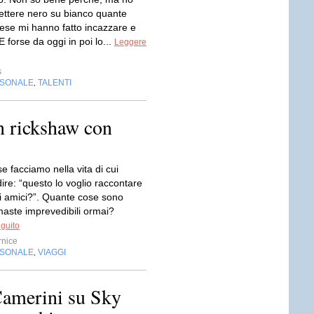
mettere nero su bianco quante
ese mi hanno fatto incazzare e
 forse da oggi in poi lo...
Leggere
s
RSONALE
TALENTI
,
n rickshaw con
 facciamo nella vita di cui
re: “questo lo voglio raccontare
iei amici?”. Quante cose sono
maste imprevedibili ormai?
eguito
nice
RSONALE
VIAGGI
,
Camerini su Sky