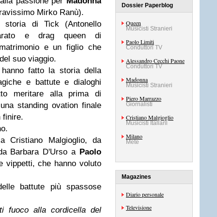
e alla passione per
Madonna
Dossier Paperblog
bravissimo Mirko Ranù).
Queen
 storia di Tick (Antonello
Musicisti Stranieri
hiarato e drag queen di
Paolo Limiti
matrimonio e un figlio che
Conduttori TV
 del suo viaggio.
Alessandro Cecchi Paone
Conduttori TV
anno fatto la storia della
Madonna
giche e battute e dialoghi
Musicisti Stranieri
tto meritare alla prima di
Piero Marrazzo
 una standing ovation finale
Giornalisti
finire.
Cristiano Malgioglio
Musicisti Italiani
no.
Milano
 Cristiano Malgioglio, da
Mete
da Barbara D'Urso a
Paolo
 e vippetti, che hanno voluto
Magazines
elle battute più spassose
Diario personale
Televisione
i fuoco alla cordicella del