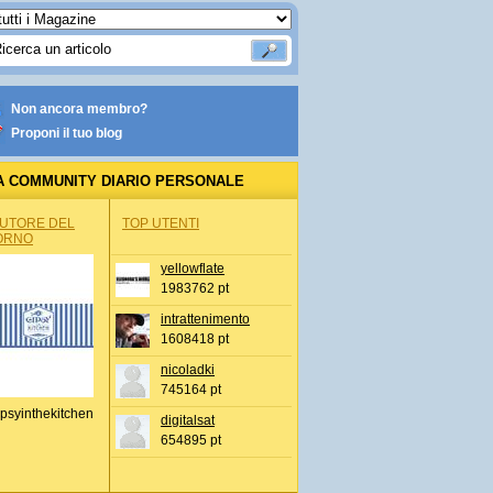
Non ancora membro?
Proponi il tuo blog
A COMMUNITY DIARIO PERSONALE
AUTORE DEL
TOP UTENTI
ORNO
yellowflate
1983762 pt
intrattenimento
1608418 pt
nicoladki
745164 pt
psyinthekitchen
digitalsat
654895 pt