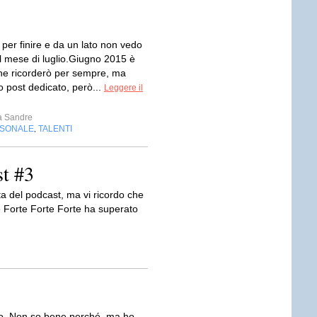
per finire e da un lato non vedo
i il mese di luglio.Giugno 2015 è
e ricorderò per sempre, ma
o post dedicato, però...
Leggere il
a Sandre
RSONALE
TALENTI
,
t #3
a del podcast, ma vi ricordo che
e Forte Forte Forte ha superato
o. Non so bene perché, ma ho