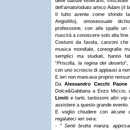
delle battute esileranti, miscelat
dell'amato/odiato amico Adam (il 
Il tutto avente come sfondo la
Angiolillo), omosessuale dic
professione, con alle spalle un 
riuscirà a conoscere solo alla fine
Costumi da favola, canzoni che h
musica mondiale, coreografie ma
semplici ma studiati, hanno fa
"
Priscilla, la regina del deserto
",
con uno scroscio di applausi a non 
E ieri non mancava proprio nessu
Da
Alessandro Cecchi Paone
a
Dolce&Gabbana a Enzo Miccio, 
Limiti
e tanti, tantissimi altri vip
assistere a questo grande evento.
E voglio chiudere con alcune d
regalateci ieri sera:
- " Senti brutta manza, appiccat