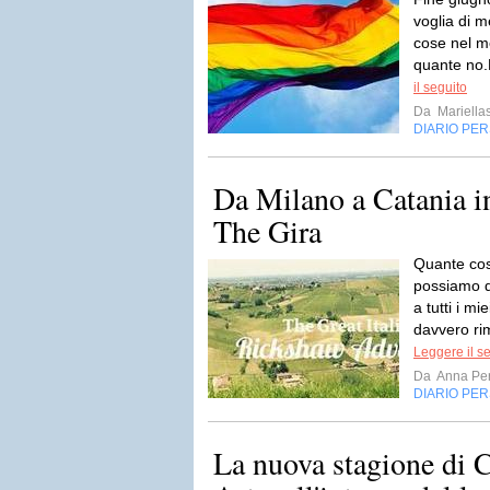
voglia di 
cose nel m
quante no.E
il seguito
Da
Mariella
DIARIO PE
Da Milano a Catania i
The Gira
Quante cose
possiamo di
a tutti i m
davvero ri
Leggere il s
Da
Anna Per
DIARIO PE
La nuova stagione di 