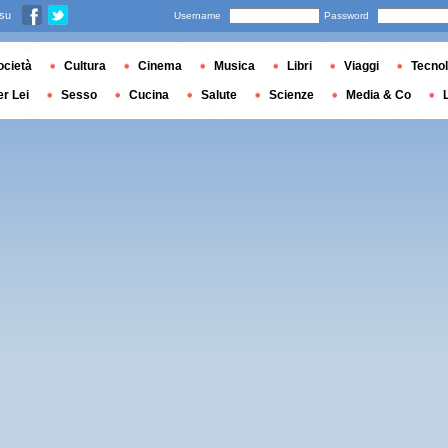
 su
Username
Password
ocietà
Cultura
Cinema
Musica
Libri
Viaggi
Tecnol
er Lei
Sesso
Cucina
Salute
Scienze
Media & Co