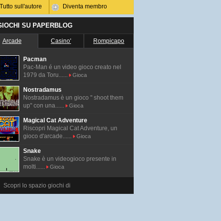
Tutto sull'autore
Diventa membro
 GIOCHI SU PAPERBLOG
Arcade
Casino'
Rompicapo
Pacman
Pac-Man é un video gioco creato nel
1979 da Toru......
Gioca
Nostradamus
Nostradamus è un gioco " shoot them
up" con una......
Gioca
Magical Cat Adventure
Riscopri Magical Cat Adventure, un
gioco d'arcade......
Gioca
Snake
Snake è un videogioco presente in
molti......
Gioca
Scopri lo spazio giochi di