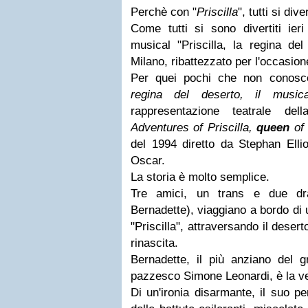
Perchè con "
Priscilla
", tutti si di
Come tutti si sono divertiti ieri
musical "Priscilla, la regina del
Milano, ribattezzato per l'occasion
Per quei pochi che non conosco
regina del deserto, il musica
rappresentazione teatrale del
Adventures of Priscilla,
queen
of 
del 1994 diretto da Stephan Ellio
Oscar.
La storia è molto semplice.
Tre amici, un trans e due d
Bernadette), viaggiano a bordo di 
"Priscilla", attraversando il deser
rinascita.
Bernadette, il più anziano del g
pazzesco Simone Leonardi, è la v
Di un'ironia disarmante, il suo p