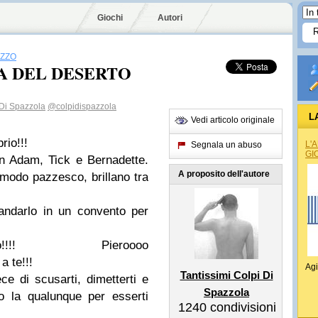
Giochi
Autori
AZZO
A DEL DESERTO
 Di Spazzola
@colpidispazzola
L
Vedi articolo originale
rio!!!
L'
Segnala un abuso
GI
on Adam, Tick e Bernadette.
A proposito dell'autore
n modo pazzesco, brillano tra
 mandarlo in un convento per
oooooo!!!! Pieroooo
 te!!!
Agi
Tantissimi Colpi Di
ce di scusarti, dimetterti e
Spazzola
o la qualunque per esserti
1240
condivisioni